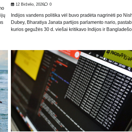
12 Birželio, 2026
0
amo
ijų
Indijos vandens politika vėl buvo pradėta nagrinėti po Nis
us
Dubey, Bharatiya Janata partijos parlamento nario, pastab
kurios gegužės 30 d. viešai kritikavo Indijos ir Bangladešo