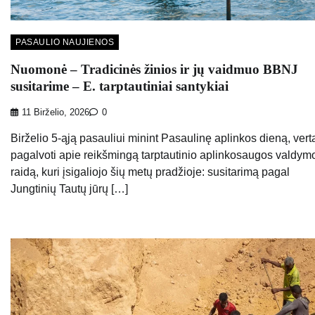
PASAULIO NAUJIENOS
Nuomonė – Tradicinės žinios ir jų vaidmuo BBNJ
susitarime – E. tarptautiniai santykiai
11 Birželio, 2026
0
Birželio 5-ąją pasauliui minint Pasaulinę aplinkos dieną, vert
pagalvoti apie reikšmingą tarptautinio aplinkosaugos valdym
raidą, kuri įsigaliojo šių metų pradžioje: susitarimą pagal
Jungtinių Tautų jūrų […]