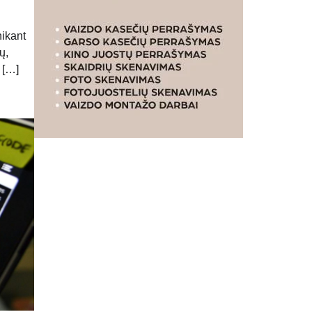
hikant
ų,
 […]