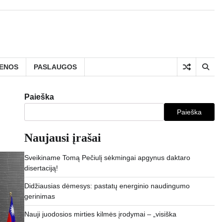
IENOS
PASLAUGOS
Paieška
Paieška
Naujausi įrašai
Sveikiname Tomą Pečiulį sėkmingai apgynus daktaro
disertaciją!
Didžiausias dėmesys: pastatų energinio naudingumo
gerinimas
Nauji juodosios mirties kilmės įrodymai – „visiška