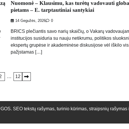
tzą
Nuomonė – Klausimu, kas turėtų vadovauti globa
pietams – E. tarptautiniai santykiai
14 Gegužės, 2026
0
e
BRICS plečiantis savo narių skaičių, o Vakarų vadovauja
r
institucijos susiduria su nauju netikrumu, politikos sluoksn
ekspertų grupėse ir akademinėse diskusijose vėl iškilo vis
pažįstamas […]
2
…
12
O tekstų rašymas, turinio kūrimas, straipsnių rašymas ir 