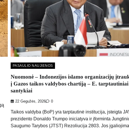
PASAULIO NAUJIENOS
Nuomonė – Indonezijos islamo organizacijų įtrau
į Gazos taikos valdybos chartiją – E. tarptautiniai
santykiai
22 Gegužės, 2026
0
igą
Taikos valdyba (BoP) yra tarptautinė institucija, įsteigta J
prezidento Donaldo Trumpo iniciatyva ir įforminta Jungtini
Saugumo Tarybos (JTST) Rezoliucija 2803. Jos įgaliojima