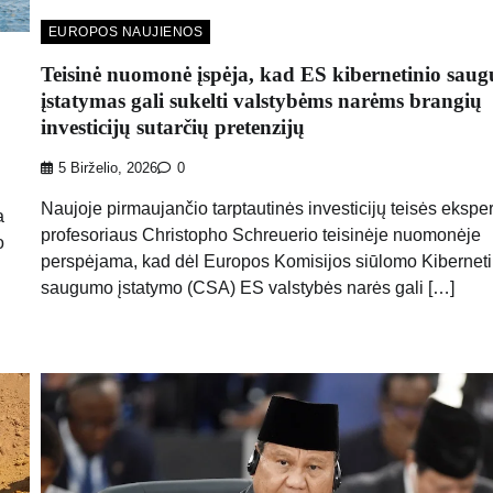
EUROPOS NAUJIENOS
Teisinė nuomonė įspėja, kad ES kibernetinio sau
įstatymas gali sukelti valstybėms narėms brangių
investicijų sutarčių pretenzijų
5 Birželio, 2026
0
Naujoje pirmaujančio tarptautinės investicijų teisės eksper
a
profesoriaus Christopho Schreuerio teisinėje nuomonėje
o
perspėjama, kad dėl Europos Komisijos siūlomo Kiberneti
saugumo įstatymo (CSA) ES valstybės narės gali […]