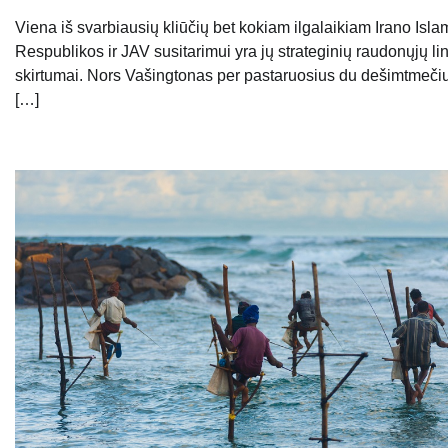
Viena iš svarbiausių kliūčių bet kokiam ilgalaikiam Irano Isl
Respublikos ir JAV susitarimui yra jų strateginių raudonųjų lin
skirtumai. Nors Vašingtonas per pastaruosius du dešimtmeči
[…]