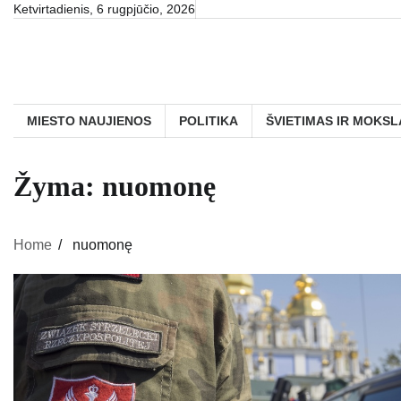
Skip
Ketvirtadienis, 6 rugpjūčio, 2026
to
content
MIESTO NAUJIENOS
POLITIKA
ŠVIETIMAS IR MOKSL
Žyma:
nuomonę
Home
nuomonę