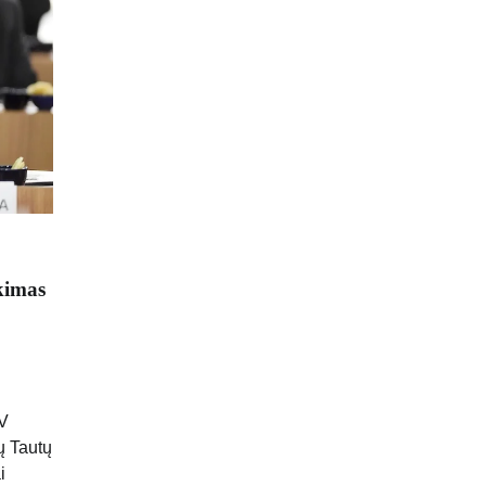
kimas
AV
ų Tautų
i