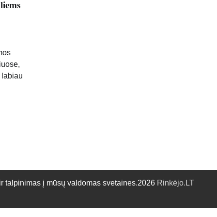
liems
mos
iuose,
 labiau
talpinimas į mūsų valdomas svetaines.2026
Rinkėjo.LT