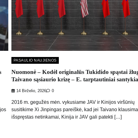
PASAULIO NAUJIENOS
s
Nuomonė – Kodėl originalūs Tukidido spąstai žlu
Taivano sąsiaurio krizę – E. tarptautiniai santykia
14 Birželio, 2026
0
2016 m. gegužės mėn. vykusiame JAV ir Kinijos viršūnių
jos
susitikime Xi Jinpingas pareiškė, kad jei Taivano klausim
išspręstas netinkamai, Kinija ir JAV gali patekti […]