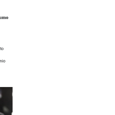
gumo
to
nio