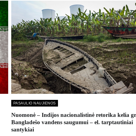
PASAULIO NAUJIENOS
Nuomonė – Indijos nacionalistinė retorika kelia g
Bangladešo vandens saugumui – el. tarptautiniai
santykiai