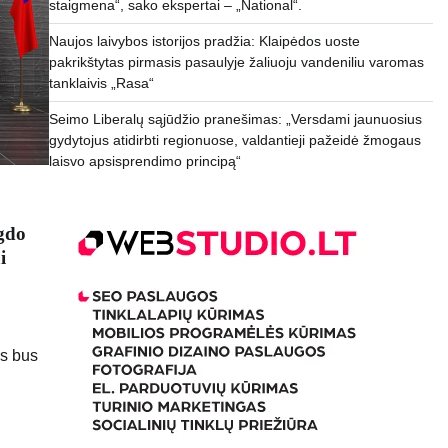
staigmena“, sako ekspertai – „National“.
Naujos laivybos istorijos pradžia: Klaipėdos uoste
pakrikštytas pirmasis pasaulyje žaliuoju vandeniliu varomas
tanklaivis „Rasa“
Seimo Liberalų sąjūdžio pranešimas: „Versdami jaunuosius
gydytojus atidirbti regionuose, valdantieji pažeidė žmogaus
laisvo apsisprendimo principą“
gdo
i
as bus