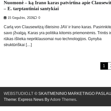
Nuomonė – ką Irano karas patvirtina apie Clausewi
– E. tarptautiniai santykiai
15 Gegužės, 2026
0
Carlą von Clausewitzą išteisino JAV ir Irano karas. Pasirinkit
savo įžvalgą. Karas yra politika kitomis priemonėmis. Trintis i
rūkas išlieka nepriklausomai nuo technologijos. Gynyba
struktūriškai […]
Įrašų
1
puslapiavimas
WEBSTUDIO.LT
© SKAITMENINIO MARKETINGO PASLAUGOS. SE
Theme: Express News By
Adore Themes
.