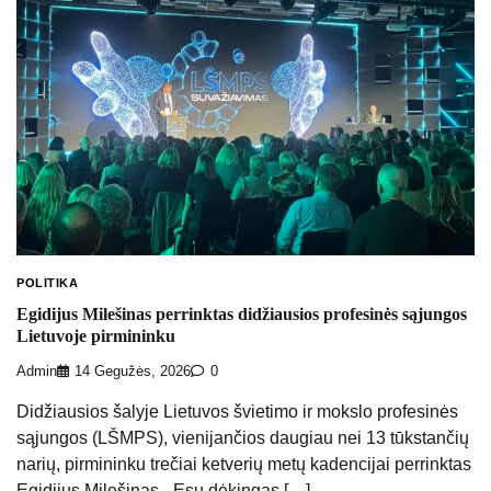
POLITIKA
Egidijus Milešinas perrinktas didžiausios profesinės sąjungos
Lietuvoje pirmininku
Admin
14 Gegužės, 2026
0
Didžiausios šalyje Lietuvos švietimo ir mokslo profesinės
sąjungos (LŠMPS), vienijančios daugiau nei 13 tūkstančių
narių, pirmininku trečiai ketverių metų kadencijai perrinktas
Egidijus Milešinas. „Esu dėkingas […]