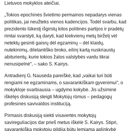
Lietuvos mokyklos ateičiai.
„Tokios epochinės švietimo permainos nepadarys vienas
politikas, jai neužteks vienos kadencijos. Todėl svarbu, kad
prezidento lūkestį išgirstų kitos politinės partijos ir pradėtų
rimtai svarstyti, ką daryti, kad kiekvienų metų birželį vėl
netektų gesinti gaisrų dėl egzaminų – dėl klaidų,
nutekinimų, diletantiško broko, eilinį kartą nuskriaustų
abiturientų, kurie tokios žalos valstybės vardu tikrai
nenusipelnė“, – sako S. Kairys.
Antradienį G. Nausėda pareiškė, kad „vaikai turi būti
rengiami ne egzaminams, o savarankiškam gyvenimui“, o
mokykloje svarbiausia – ugdymo kokybė. Jis užsiminė
iškėlęs diskusiją steigti Mokytojų rūmus – pedagogų
profesinės savivaldos instituciją.
Pirmasis diskusiją siekti visavertės mokytojų
savireguliacijos dar prieš metus iškėlė S. Kairys. Stipri,
savarankiška mokytojų gildija būtų lemiama aplinkybė