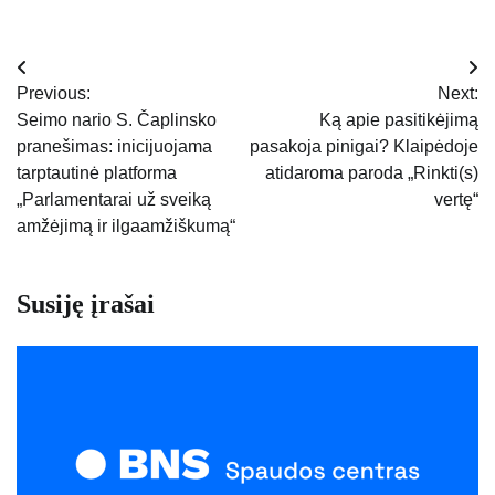
Navigacija
Previous:
Next:
tarp
Seimo nario S. Čaplinsko
Ką apie pasitikėjimą
pranešimas: inicijuojama
pasakoja pinigai? Klaipėdoje
įrašų
tarptautinė platforma
atidaroma paroda „Rinkti(s)
„Parlamentarai už sveiką
vertę“
amžėjimą ir ilgaamžiškumą“
Susiję įrašai