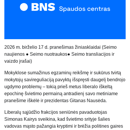
20
26
m.
birželio 17 d.
pranešimas žiniasklaidai
(
Seimo
naujienos
●
Seimo nuotraukos
●
Seimo transliacijos ir
vaizdo įrašai
)
Mokyklose sumažinus egzaminų reikšmę ir sukūrus tvirtą
mokytojų savireguliaciją pavyktų išspręsti daugelį bendrojo
ugdymo problemų – tokią prieš metus liberalo iškeltą
epochinę švietimo permainą antradienį savo metiniame
pranešime iškėlė ir prezidentas Gitanas Nausėda.
Liberalų sąjūdžio frakcijos seniūnės pavaduotojas
Simonas Kairys sveikina, kad švietimo srityje šalies
vadovas mąsto pažangia kryptimi ir brėžia politines gaires