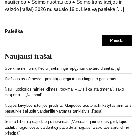
naujienos ● Seimo nuotraukos ● Seimo transliacijos ir
vaizdo įrašai) 2026 m. sausio 19 d. Lietuvą pasiekė […]
Paieška
Paieška
Naujausi įrašai
Sveikiname Tomą Pečiulį sėkmingai apgynus daktaro disertaciją!
Didžiausias dėmesys: pastatų energinio naudingumo gerinimas
Nauji juodosios mirties kilmės įrodymai – „visiška staigmena“, sako
ekspertai – „National“.
Naujos laivybos istorijos pradžia: Klaipėdos uoste pakrikštytas pirmasis
pasaulyje žaliuoju vandeniliu varomas tanklaivis „Rasa“
Seimo Liberalų sąjūdžio pranešimas: „Versdami jaunuosius gydytojus
atidirbti regionuose, valdantieji pažeidė žmogaus laisvo apsisprendimo
principą“