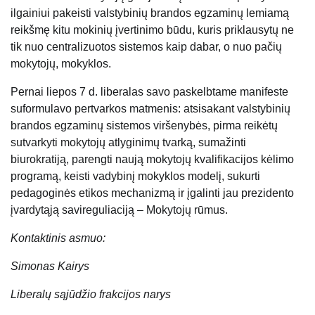
ilgainiui pakeisti valstybinių brandos egzaminų lemiamą
reikšmę kitu mokinių įvertinimo būdu, kuris priklausytų ne
tik nuo centralizuotos sistemos kaip dabar, o nuo pačių
mokytojų, mokyklos.
Pernai liepos 7 d. liberalas savo paskelbtame manifeste
suformulavo pertvarkos matmenis: atsisakant valstybinių
brandos egzaminų sistemos viršenybės, pirma reikėtų
sutvarkyti mokytojų atlyginimų tvarką, sumažinti
biurokratiją, parengti naują mokytojų kvalifikacijos kėlimo
programą, keisti vadybinį mokyklos modelį, sukurti
pedagoginės etikos mechanizmą ir įgalinti jau prezidento
įvardytąją savireguliaciją – Mokytojų rūmus.
Kontaktinis asmuo:
Simonas Kairys
Liberalų sąjūdžio frakcijos narys