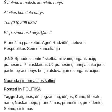
Švietimo ir mokslo komiteto narys
Ateities komiteto narys
Tel. (0 5) 209 6357
El. p. simonas.kairys@lrs.lt
Pranešimą paskelbė: Agnė Radžiūtė, Lietuvos
Respublikos Seimo kanceliarija
„BNS Spaudos centre“ skelbiami įvairių organizacijų
pranešimai žiniasklaidai. Už pranešimų turinį atsako juos
paskelbę asmenys bei jų atstovaujamos organizacijos.
Nuoroda į informacijos šaltinį
Posted in
POLITIKA
Tagged
atgarsis
,
dėl
,
egzaminų
,
idėjos
,
Kairio
,
liberalo
,
nario
,
Nuskambėjo
,
pranešimas
,
pranešime
,
prezidento
,
Seimo
,
sistemos