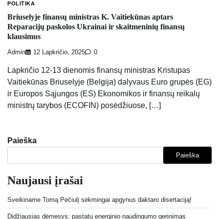
POLITIKA
Briuselyje finansų ministras K. Vaitiekūnas aptars
Reparacijų paskolos Ukrainai ir skaitmeninių finansų
klausimus
Admin
12 Lapkričio, 2025
0
Lapkričio 12-13 dienomis finansų ministras Kristupas
Vaitiekūnas Briuselyje (Belgija) dalyvaus Euro grupės (EG)
ir Europos Sąjungos (ES) Ekonomikos ir finansų reikalų
ministrų tarybos (ECOFIN) posėdžiuose, […]
Paieška
Paieška
Naujausi įrašai
Sveikiname Tomą Pečiulį sėkmingai apgynus daktaro disertaciją!
Didžiausias dėmesys: pastatų energinio naudingumo gerinimas