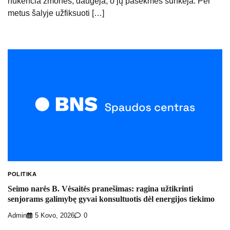
nukenčia žmonės, daugėja, o jų pasekmės sunkėja. Per
metus šalyje užfiksuoti […]
POLITIKA
Seimo narės B. Vėsaitės pranešimas: ragina užtikrinti
senjorams galimybę gyvai konsultuotis dėl energijos tiekimo
Admin
5 Kovo, 2026
0