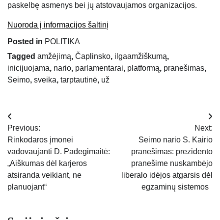
paskelbę asmenys bei jų atstovaujamos organizacijos.
Nuoroda į informacijos šaltinį
Posted in
POLITIKA
Tagged
amžėjimą
,
Čaplinsko
,
ilgaamžiškumą
,
inicijuojama
,
nario
,
parlamentarai
,
platformą
,
pranešimas
,
Seimo
,
sveika
,
tarptautinė
,
už
Navigacija
Previous:
Next:
tarp
Rinkodaros įmonei
Seimo nario S. Kairio
vadovaujanti D. Padegimaitė:
pranešimas: prezidento
įrašų
„Aiškumas dėl karjeros
pranešime nuskambėjo
atsiranda veikiant, ne
liberalo idėjos atgarsis dėl
planuojant“
egzaminų sistemos