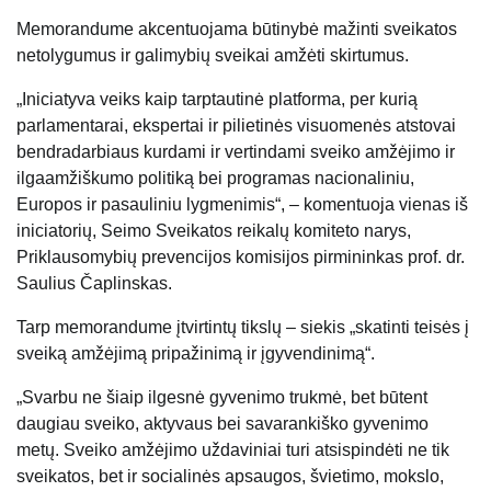
Memorandume akcentuojama būtinybė mažinti sveikatos
netolygumus ir galimybių sveikai amžėti skirtumus.
„Iniciatyva veiks kaip tarptautinė platforma, per kurią
parlamentarai, ekspertai ir pilietinės visuomenės atstovai
bendradarbiaus kurdami ir vertindami sveiko amžėjimo ir
ilgaamžiškumo politiką bei programas nacionaliniu,
Europos ir pasauliniu lygmenimis“, – komentuoja vienas iš
iniciatorių, Seimo Sveikatos reikalų komiteto narys,
Priklausomybių prevencijos komisijos pirmininkas prof. dr.
Saulius Čaplinskas.
Tarp memorandume įtvirtintų tikslų – siekis „skatinti teisės į
sveiką amžėjimą pripažinimą ir įgyvendinimą“.
„Svarbu ne šiaip ilgesnė gyvenimo trukmė, bet būtent
daugiau sveiko, aktyvaus bei savarankiško gyvenimo
metų. Sveiko amžėjimo uždaviniai turi atsispindėti ne tik
sveikatos, bet ir socialinės apsaugos, švietimo, mokslo,