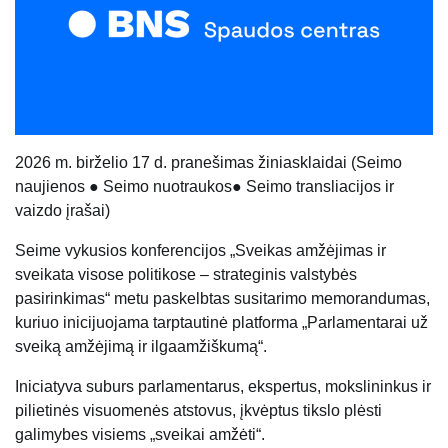
20
26
m.
birželio 17 d.
pranešimas žiniasklaidai
(
Seimo
naujienos
●
Seimo nuotraukos
●
Seimo transliacijos ir
vaizdo įrašai
)
Seime vykusios konferencijos „Sveikas amžėjimas ir
sveikata visose politikose – strateginis valstybės
pasirinkimas“ metu paskelbtas susitarimo memorandumas,
kuriuo inicijuojama tarptautinė platforma „Parlamentarai už
sveiką amžėjimą ir ilgaamžiškumą“.
Iniciatyva suburs parlamentarus, ekspertus, mokslininkus ir
pilietinės visuomenės atstovus, įkvėptus tikslo plėsti
galimybes visiems „sveikai amžėti“.