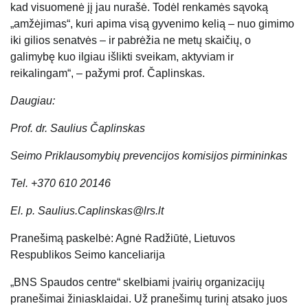
kad visuomenė jį jau nurašė. Todėl renkamės sąvoką
„amžėjimas“, kuri apima visą gyvenimo kelią – nuo gimimo
iki gilios senatvės – ir pabrėžia ne metų skaičių, o
galimybę kuo ilgiau išlikti sveikam, aktyviam ir
reikalingam“, – pažymi prof. Čaplinskas.
Daugiau:
Prof. dr. Saulius Čaplinskas
Seimo Priklausomybių prevencijos komisijos pirmininkas
Tel. +370 610 20146
El. p. Saulius.Caplinskas@lrs.lt
Pranešimą paskelbė: Agnė Radžiūtė, Lietuvos
Respublikos Seimo kanceliarija
„BNS Spaudos centre“ skelbiami įvairių organizacijų
pranešimai žiniasklaidai. Už pranešimų turinį atsako juos