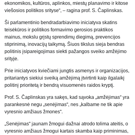
ekonomikos, kultūros, aplinkos, miestų planavimo ir kitose
viešosios politikos srityse“, – ragina prof. S. Čaplinskas.
Ši parlamentinio bendradarbiavimo iniciatyva skatins
teisėkūros ir politikos formavimo gerosios praktikos
mainus, mokslu grįstų sprendimų diegimą, prevencijos
stiprinimą, inovacijų taikymą. Šiuos tikslus sieja bendras
politinis įsipareigojimas siekti pažangos sveiko amžėjimo
srityje.
Prie iniciatyvos kviečiami jungtis asmenys ir organizacijos,
pritariantys siekiui sveiką amžėjimą įtvirtinti kaip ilgalaikį
politinį prioritetą ir bendrą visuomenės raidos kryptį.
Prof. S. Čaplinskas yra sakęs, kad sąvoka „amžėjimas“ yra
parankesnė negu „senėjimas“, nes „kalbame ne tik apie
vyresnio amžiaus žmones“.
„Senėjimas“ jaunam žmogui dažnai atrodo tolima ateitis, o
vyresnio amžiaus žmogui kartais skamba kaip priminimas,