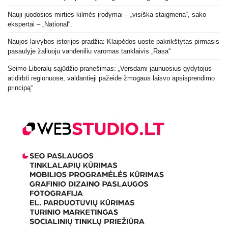
Nauji juodosios mirties kilmės įrodymai – „visiška staigmena“, sako
ekspertai – „National“.
Naujos laivybos istorijos pradžia: Klaipėdos uoste pakrikštytas pirmasis
pasaulyje žaliuoju vandeniliu varomas tanklaivis „Rasa“
Seimo Liberalų sąjūdžio pranešimas: „Versdami jaunuosius gydytojus
atidirbti regionuose, valdantieji pažeidė žmogaus laisvo apsisprendimo
principą“