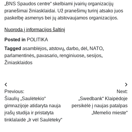
„BNS Spaudos centre“ skelbiami įvairių organizacijų
pranešimai žiniasklaidai. Už pranešimų turinį atsako juos
paskelbę asmenys bei jų atstovaujamos organizacijos.
Nuoroda į informacijos šaltinį
Posted in
POLITIKA
Tagged
asamblėjos
,
atstovų
,
darbo
,
dėl
,
NATO
,
parlamentinės
,
pavasario
,
renginiuose
,
sesijos
,
Žiniasklaidos
Navigacija
Previous:
Next:
tarp
Šiaulių „Saulėtekio“
„Swedbank“ Klaipėdoje
gimnazijoje atidaryta nauja
persikėlė į naujas patalpas
įrašų
įrašų studija ir pristatyta
„Memelio mieste“
tinklalaidė „Ir vėl Saulėteky“