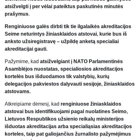
atsižvelgti į per vėlai pateiktus paskutinės minutės
prašymus
.
Renginiuose galės dirbti tik tie ilgalaikės akreditacijos
Seime neturintys žiniasklaidos atstovai, kurie bus iš
anksto užsiregistravę – užpildę anketą specialiai
akreditacijai gauti.
Pažymime, kad
atsižvelgiant į NATO Parlamentinės
Asamblėjos nuostatas, specialiosios akreditacijos
kortelės bus išduodamos tik valstybių, kurių
delegacijos pakviestos dalyvauti sesijoje, žiniasklaidos
atstovams.
Atkreipiame dėmesį, kad
renginiuose žiniasklaidos
atstovai bus identifikuojami pagal nuolatines Seimo,
Lietuvos Respublikos užsienio reikalų ministerijos
išduotas akreditacijas arba specialiąsias akreditacijos
korteles, taip pat galiojančius žurnalisto pažymėjimus