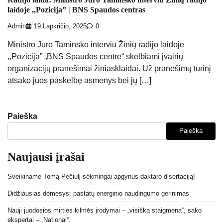
laidoje ,,Pozicija” | BNS Spaudos centras
Admin
19 Lapkričio, 2025
0
Ministro Juro Taminsko interviu Žinių radijo laidoje
,,Pozicija” „BNS Spaudos centre“ skelbiami įvairių
organizacijų pranešimai žiniasklaidai. Už pranešimų turinį
atsako juos paskelbę asmenys bei jų […]
Paieška
Paieška
Naujausi įrašai
Sveikiname Tomą Pečiulį sėkmingai apgynus daktaro disertaciją!
Didžiausias dėmesys: pastatų energinio naudingumo gerinimas
Nauji juodosios mirties kilmės įrodymai – „visiška staigmena“, sako
ekspertai – „National“.