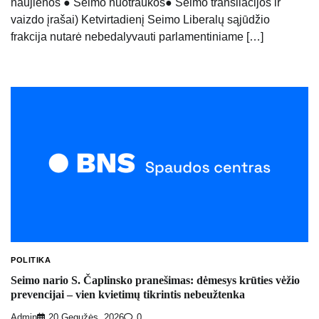
naujienos ● Seimo nuotraukos● Seimo transliacijos ir
vaizdo įrašai) Ketvirtadienį Seimo Liberalų sąjūdžio
frakcija nutarė nebedalyvauti parlamentiniame […]
POLITIKA
Seimo nario S. Čaplinsko pranešimas: dėmesys krūties vėžio
prevencijai – vien kvietimų tikrintis nebeužtenka
Admin
20 Gegužės, 2026
0