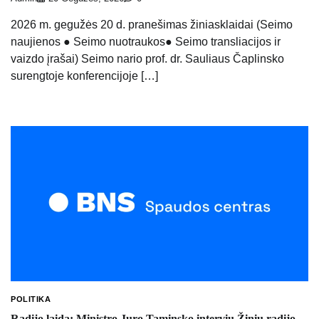
2026 m. gegužės 20 d. pranešimas žiniasklaidai (Seimo
naujienos ● Seimo nuotraukos● Seimo transliacijos ir
vaizdo įrašai) Seimo nario prof. dr. Sauliaus Čaplinsko
surengtoje konferencijoje […]
POLITIKA
Radijo laida: Ministro Juro Taminsko interviu Žinių radijo