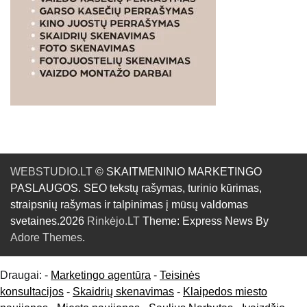
WEBSTUDIO.LT
© SKAITMENINIO MARKETINGO
PASLAUGOS. SEO tekstų rašymas, turinio kūrimas,
straipsnių rašymas ir talpinimas į mūsų valdomas
svetaines.2026
Rinkėjo.LT
Theme: Express News By
Adore Themes
.
Draugai: -
Marketingo agentūra
-
Teisinės
konsultacijos
-
Skaidrių skenavimas
-
Klaipedos miesto