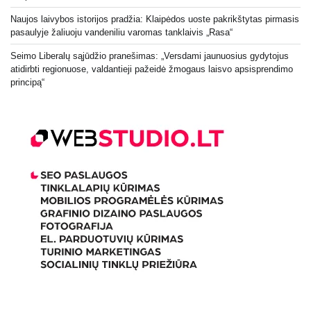
Naujos laivybos istorijos pradžia: Klaipėdos uoste pakrikštytas pirmasis
pasaulyje žaliuoju vandeniliu varomas tanklaivis „Rasa“
Seimo Liberalų sąjūdžio pranešimas: „Versdami jaunuosius gydytojus
atidirbti regionuose, valdantieji pažeidė žmogaus laisvo apsisprendimo
principą“