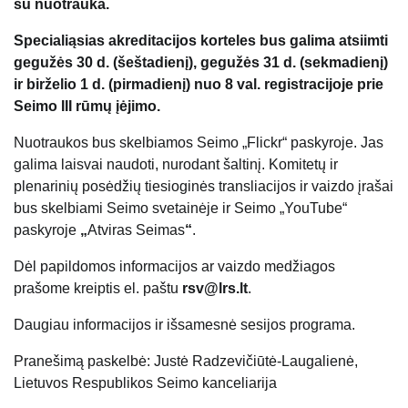
su nuotrauka.
Specialiąsias akreditacijos korteles bus galima atsiimti
gegužės 30 d. (šeštadienį), gegužės 31 d. (sekmadienį)
ir birželio 1 d. (pirmadienį) nuo 8 val. registracijoje prie
Seimo III rūmų įėjimo.
Nuotraukos bus skelbiamos Seimo „Flickr“ paskyroje. Jas
galima laisvai naudoti, nurodant šaltinį. Komitetų ir
plenarinių posėdžių tiesioginės transliacijos ir vaizdo įrašai
bus skelbiami Seimo svetainėje ir Seimo „YouTube“
paskyroje
„
Atviras Seimas
“
.
Dėl papildomos informacijos ar vaizdo medžiagos
prašome kreiptis el. paštu
rsv@lrs.lt
.
Daugiau informacijos ir išsamesnė sesijos programa.
Pranešimą paskelbė: Justė Radzevičiūtė-Laugalienė,
Lietuvos Respublikos Seimo kanceliarija