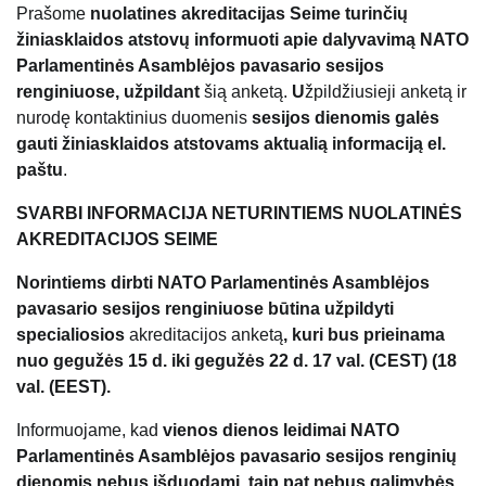
Prašome
nuolatines akreditacijas Seime turinčių
žiniasklaidos atstovų informuoti apie dalyvavimą NATO
Parlamentinės Asamblėjos pavasario sesijos
renginiuose, užpildant
šią anketą.
U
žpildžiusieji anketą ir
nurodę kontaktinius duomenis
sesijos dienomis galės
gauti žiniasklaidos atstovams aktualią informaciją el.
paštu
.
SVARBI INFORMACIJA NETURINTIEMS NUOLATINĖS
AKREDITACIJOS SEIME
Norintiems dirbti NATO Parlamentinės Asamblėjos
pavasario sesijos renginiuose būtina užpildyti
specialiosios
akreditacijos anketą
, kuri bus prieinama
nuo gegužės 15 d. iki gegužės 22 d. 17 val. (CEST) (18
val. (EEST).
Informuojame, kad
vienos dienos leidimai NATO
Parlamentinės Asamblėjos pavasario sesijos renginių
dienomis nebus išduodami, taip pat nebus galimybės