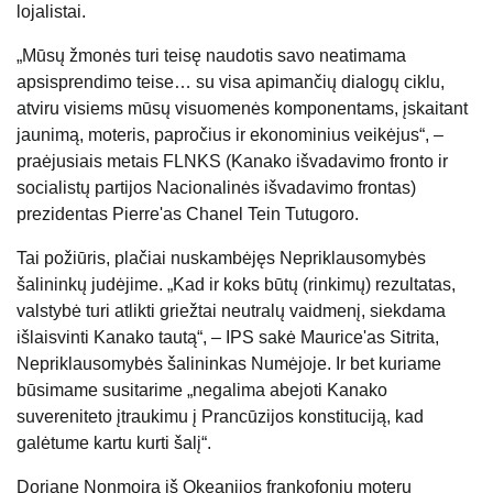
lojalistai.
„Mūsų žmonės turi teisę naudotis savo neatimama
apsisprendimo teise… su visa apimančių dialogų ciklu,
atviru visiems mūsų visuomenės komponentams, įskaitant
jaunimą, moteris, papročius ir ekonominius veikėjus“, –
praėjusiais metais FLNKS (Kanako išvadavimo fronto ir
socialistų partijos Nacionalinės išvadavimo frontas)
prezidentas Pierre'as Chanel Tein Tutugoro.
Tai požiūris, plačiai nuskambėjęs Nepriklausomybės
šalininkų judėjime. „Kad ir koks būtų (rinkimų) rezultatas,
valstybė turi atlikti griežtai neutralų vaidmenį, siekdama
išlaisvinti Kanako tautą“, – IPS sakė Maurice'as Sitrita,
Nepriklausomybės šalininkas Numėjoje. Ir bet kuriame
būsimame susitarime „negalima abejoti Kanako
suvereniteto įtraukimu į Prancūzijos konstituciją, kad
galėtume kartu kurti šalį“.
Doriane Nonmoira iš Okeanijos frankofonių moterų