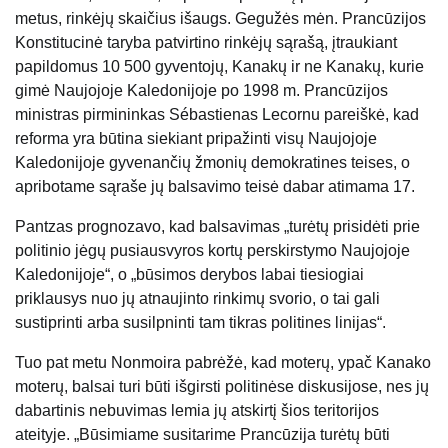
metus, rinkėjų skaičius išaugs. Gegužės mėn. Prancūzijos
Konstitucinė taryba patvirtino rinkėjų sąrašą, įtraukiant
papildomus 10 500 gyventojų, Kanakų ir ne Kanakų, kurie
gimė Naujojoje Kaledonijoje po 1998 m. Prancūzijos
ministras pirmininkas Sébastienas Lecornu pareiškė, kad
reforma yra būtina siekiant pripažinti visų Naujojoje
Kaledonijoje gyvenančių žmonių demokratines teises, o
apribotame sąraše jų balsavimo teisė dabar atimama 17.
Pantzas prognozavo, kad balsavimas „turėtų prisidėti prie
politinio jėgų pusiausvyros kortų perskirstymo Naujojoje
Kaledonijoje“, o „būsimos derybos labai tiesiogiai
priklausys nuo jų atnaujinto rinkimų svorio, o tai gali
sustiprinti arba susilpninti tam tikras politines linijas“.
Tuo pat metu Nonmoira pabrėžė, kad moterų, ypač Kanako
moterų, balsai turi būti išgirsti politinėse diskusijose, nes jų
dabartinis nebuvimas lemia jų atskirtį šios teritorijos
ateityje. „Būsimiame susitarime Prancūzija turėtų būti