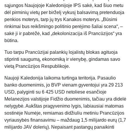
sąjungos Naujojoje Kaledonijoje IPS sakė, kad šiuo metu
dėl pirminių vietų per birželį vykusį balsavimą pretenduoja
penkios moterys, tarp jų trys Kanakos moterys. „Būsimi
rinkimai bus reikšmingo politinio perėjimo šaliai scena“, –
sakė ji ir pabrėžė, kad „dekolonizacija iš Prancūzijos“ yra
būtina.
Tuo tarpu Prancūzijai palankių lojalistų blokas agituoja
stiprinti saugumą, ekonomiką ir vienybę, gindamas savo
vietą Prancūzijos Respublikoje.
Naujoji Kaledonija laikoma turtinga teritorija. Pasaulio
banko duomenimis, jo BVP vienam gyventojui yra 29 213
USD, palyginti su 6 425 USD netoliese esančioje
Melanezijos valstijoje Fidžio duomenimis, tačiau yra didelė
nelygybė. Aukštas pragyvenimo lygis, labiausiai matomas
sostinėje Numėje, remiamas didžiuliu metiniu Prancūzijos
vyriausybės finansavimu – maždaug 1,5 milijardo eurų (1,7
milijardo JAV dolerių). Nepaisant pastangų panaikinti