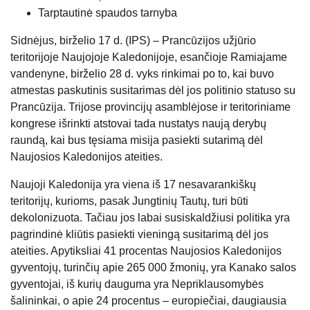
Tarptautinė spaudos tarnyba
Sidnėjus, birželio 17 d. (IPS) – Prancūzijos užjūrio
teritorijoje Naujojoje Kaledonijoje, esančioje Ramiajame
vandenyne, birželio 28 d. vyks rinkimai po to, kai buvo
atmestas paskutinis susitarimas dėl jos politinio statuso su
Prancūzija. Trijose provincijų asamblėjose ir teritoriniame
kongrese išrinkti atstovai tada nustatys naują derybų
raundą, kai bus tęsiama misija pasiekti sutarimą dėl
Naujosios Kaledonijos ateities.
Naujoji Kaledonija yra viena iš 17 nesavarankiškų
teritorijų, kurioms, pasak Jungtinių Tautų, turi būti
dekolonizuota. Tačiau jos labai susiskaldžiusi politika yra
pagrindinė kliūtis pasiekti vieningą susitarimą dėl jos
ateities. Apytiksliai 41 procentas Naujosios Kaledonijos
gyventojų, turinčių apie 265 000 žmonių, yra Kanako salos
gyventojai, iš kurių dauguma yra Nepriklausomybės
šalininkai, o apie 24 procentus – europiečiai, daugiausia