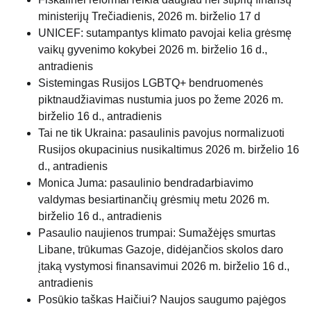
ministerijų
Trečiadienis, 2026 m. birželio 17 d
UNICEF: sutampantys klimato pavojai kelia grėsmę
vaikų gyvenimo kokybei
2026 m. birželio 16 d.,
antradienis
Sistemingas Rusijos LGBTQ+ bendruomenės
piktnaudžiavimas nustumia juos po žeme
2026 m.
birželio 16 d., antradienis
Tai ne tik Ukraina: pasaulinis pavojus normalizuoti
Rusijos okupacinius nusikaltimus
2026 m. birželio 16
d., antradienis
Monica Juma: pasaulinio bendradarbiavimo
valdymas besiartinančių grėsmių metu
2026 m.
birželio 16 d., antradienis
Pasaulio naujienos trumpai: Sumažėjęs smurtas
Libane, trūkumas Gazoje, didėjančios skolos daro
įtaką vystymosi finansavimui
2026 m. birželio 16 d.,
antradienis
Posūkio taškas Haičiui? Naujos saugumo pajėgos