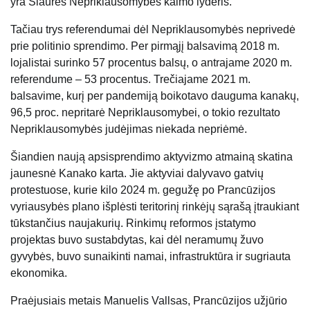
yra Šiaurės Nepriklausomybės kaimo lyderis.
Tačiau trys referendumai dėl Nepriklausomybės neprivedė
prie politinio sprendimo. Per pirmąjį balsavimą 2018 m.
lojalistai surinko 57 procentus balsų, o antrajame 2020 m.
referendume – 53 procentus. Trečiajame 2021 m.
balsavime, kurį per pandemiją boikotavo dauguma kanakų,
96,5 proc. nepritarė Nepriklausomybei, o tokio rezultato
Nepriklausomybės judėjimas niekada nepriėmė.
Šiandien naują apsisprendimo aktyvizmo atmainą skatina
jaunesnė Kanako karta. Jie aktyviai dalyvavo gatvių
protestuose, kurie kilo 2024 m. gegužę po Prancūzijos
vyriausybės plano išplėsti teritorinį rinkėjų sąrašą įtraukiant
tūkstančius naujakurių. Rinkimų reformos įstatymo
projektas buvo sustabdytas, kai dėl neramumų žuvo
gyvybės, buvo sunaikinti namai, infrastruktūra ir sugriauta
ekonomika.
Praėjusiais metais Manuelis Vallsas, Prancūzijos užjūrio