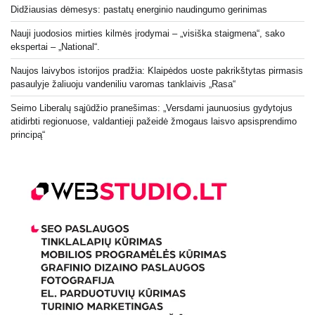
Didžiausias dėmesys: pastatų energinio naudingumo gerinimas
Nauji juodosios mirties kilmės įrodymai – „visiška staigmena“, sako
ekspertai – „National“.
Naujos laivybos istorijos pradžia: Klaipėdos uoste pakrikštytas pirmasis
pasaulyje žaliuoju vandeniliu varomas tanklaivis „Rasa“
Seimo Liberalų sąjūdžio pranešimas: „Versdami jaunuosius gydytojus
atidirbti regionuose, valdantieji pažeidė žmogaus laisvo apsisprendimo
principą“