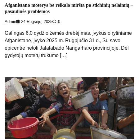
Afganistano moterys be reikalo miršta po stichinių nelaimių –
pasaulinės problemos
Admin
24 Rugsėjo, 2025
0
Galingas 6,0 dydžio žemės drebėjimas, įvykusio rytiniame
Afganistane, įvyko 2025 m. Rugpjūčio 31 d., Su savo
epicentre netoli Jalalabado Nangarharo provincijoje. Dėl
gydytojų moterų trūkumo […]