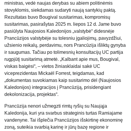
ministras, vedė naujas derybas su abiem politinėmis
stovyklomis, siekdamas sudaryti naują santykių paktą.
Rezultatas buvo Bougival susitarimas, kompromisų
susitarimas, pasirašytas 2025 m. liepos 12 d. Jame buvo
pasiūlyta Naujosios Kaledonijos „valstybė“ didesnėje
Prancūzijos valstybėje su tolesniu įgaliojimų, pavyzdžiui,
užsienio reikalų, perdavimu, nors Prancūzija išliktų gynyba
ir saugumas. Tačiau po tolimesnių konsultacijų UC partija
rugpjūtį susitarimą atmetė. „Kalbant apie mus, Bougival,
viskas baigėsi“, – vietos žiniasklaidai sakė UC
viceprezidentas Mickaël Forrest, teigdamas, kad
„dokumentas suvokiamas kaip susitarimo dėl (Naujosios
Kaledonijos) integracijos į Prancūziją, prisidengiant
dekolonizacija, projektas“.
Prancūzija nenori užmegzti rimtų ryšių su Naująja
Kaledonija, kuri yra svarbus strateginis turtas Ramiajame
vandenyne. Tai išplečia Prancūzijos išskirtinę ekonominę
zoną, suteikia svarbią karinę ir jūrų bazę regione ir