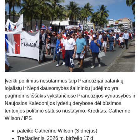
Įveikti politinius nesutarimus tarp Prancūzijai palankių
lojalistų ir Nepriklausomybės šalininkų judėjimo yra
pagrindinis iššūkis vykstančiose Prancūzijos vyriausybės ir
Naujosios Kaledonijos lyderių derybose dėl būsimos
teritorijos politinio statuso nustatymo. Kreditas: Catherine
Wilson / IPS
pateikė Catherine Wilson (
Sidnėjus
)
Trečiadienis, 2026 m. birželio 17 d