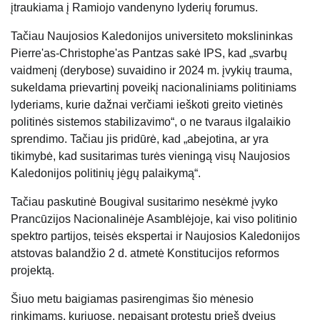
įtraukiama į Ramiojo vandenyno lyderių forumus.
Tačiau Naujosios Kaledonijos universiteto mokslininkas
Pierre'as-Christophe'as Pantzas sakė IPS, kad „svarbų
vaidmenį (derybose) suvaidino ir 2024 m. įvykių trauma,
sukeldama prievartinį poveikį nacionaliniams politiniams
lyderiams, kurie dažnai verčiami ieškoti greito vietinės
politinės sistemos stabilizavimo“, o ne tvaraus ilgalaikio
sprendimo. Tačiau jis pridūrė, kad „abejotina, ar yra
tikimybė, kad susitarimas turės vieningą visų Naujosios
Kaledonijos politinių jėgų palaikymą“.
Tačiau paskutinė Bougival susitarimo nesėkmė įvyko
Prancūzijos Nacionalinėje Asamblėjoje, kai viso politinio
spektro partijos, teisės ekspertai ir Naujosios Kaledonijos
atstovas balandžio 2 d. atmetė Konstitucijos reformos
projektą.
Šiuo metu baigiamas pasirengimas šio mėnesio
rinkimams, kuriuose, nepaisant protestų prieš dvejus