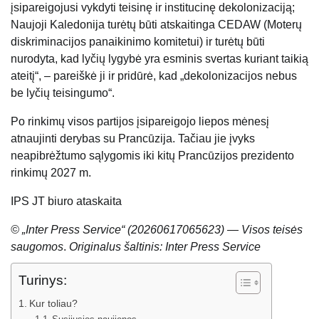
įsipareigojusi vykdyti teisinę ir institucinę dekolonizaciją;
Naujoji Kaledonija turėtų būti atskaitinga CEDAW (Moterų
diskriminacijos panaikinimo komitetui) ir turėtų būti
nurodyta, kad lyčių lygybė yra esminis svertas kuriant taikią
ateitį“, – pareiškė ji ir pridūrė, kad „dekolonizacijos nebus
be lyčių teisingumo“.
Po rinkimų visos partijos įsipareigojo liepos mėnesį
atnaujinti derybas su Prancūzija. Tačiau jie įvyks
neapibrėžtumo sąlygomis iki kitų Prancūzijos prezidento
rinkimų 2027 m.
IPS JT biuro ataskaita
© „Inter Press Service“ (20260617065623) — Visos teisės
saugomos
.
Originalus šaltinis: Inter Press Service
Turinys:
Kur toliau?