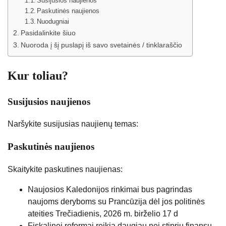
Susijusios naujienos
Paskutinės naujienos
Nuodugniai
Pasidalinkite šiuo
Nuoroda į šį puslapį iš savo svetainės / tinklaraščio
Kur toliau?
Susijusios naujienos
Naršykite susijusias naujienų temas:
Paskutinės naujienos
Skaitykite paskutines naujienas:
Naujosios Kaledonijos rinkimai bus pagrindas
naujoms deryboms su Prancūzija dėl jos politinės
ateities
Trečiadienis, 2026 m. birželio 17 d
Fiskalinei reformai reikia daugiau nei stiprių finansų