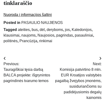
tinklaraščio
Nuoroda į informacijos šaltinį
Posted in
PASAULIO NAUJIENOS
Tagged
ateities
,
bus
,
dėl
,
deryboms
,
jos
,
Kaledonijos
,
klausimai
,
naujoms
,
Naujosios
,
pagrindas
,
pasauliniai
,
politinės
,
Prancūzija
,
rinkimai
Navigacija
Previous:
Next:
tarp
Tauragiškiai tęsia darbą
Komisija patvirtino 8 mln.
BALCA projekte: išgrynintos
EUR Kroatijos valstybės
įrašų
pagrindinės tvarumo temos
pagalbą žvejybos įmonėms,
susiduriančioms su
padidėjusiomis degalų
kainomis