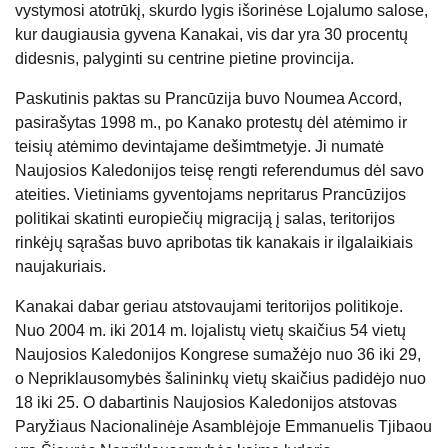
vystymosi atotrūkį, skurdo lygis išorinėse Lojalumo salose,
kur daugiausia gyvena Kanakai, vis dar yra 30 procentų
didesnis, palyginti su centrine pietine provincija.
Paskutinis paktas su Prancūzija buvo Noumea Accord,
pasirašytas 1998 m., po Kanako protestų dėl atėmimo ir
teisių atėmimo devintajame dešimtmetyje. Ji numatė
Naujosios Kaledonijos teisę rengti referendumus dėl savo
ateities. Vietiniams gyventojams nepritarus Prancūzijos
politikai skatinti europiečių migraciją į salas, teritorijos
rinkėjų sąrašas buvo apribotas tik kanakais ir ilgalaikiais
naujakuriais.
Kanakai dabar geriau atstovaujami teritorijos politikoje.
Nuo 2004 m. iki 2014 m. lojalistų vietų skaičius 54 vietų
Naujosios Kaledonijos Kongrese sumažėjo nuo 36 iki 29,
o Nepriklausomybės šalininkų vietų skaičius padidėjo nuo
18 iki 25. O dabartinis Naujosios Kaledonijos atstovas
Paryžiaus Nacionalinėje Asamblėjoje Emmanuelis Tjibaou