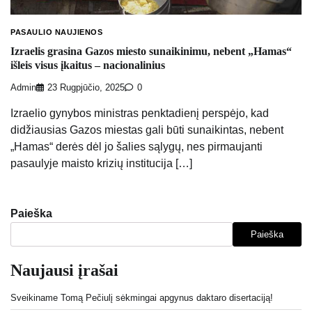
PASAULIO NAUJIENOS
Izraelis grasina Gazos miesto sunaikinimu, nebent „Hamas“
išleis visus įkaitus – nacionalinius
Admin
23 Rugpjūčio, 2025
0
Izraelio gynybos ministras penktadienį perspėjo, kad
didžiausias Gazos miestas gali būti sunaikintas, nebent
„Hamas“ derės dėl jo šalies sąlygų, nes pirmaujanti
pasaulyje maisto krizių institucija […]
Paieška
Paieška
Naujausi įrašai
Sveikiname Tomą Pečiulį sėkmingai apgynus daktaro disertaciją!