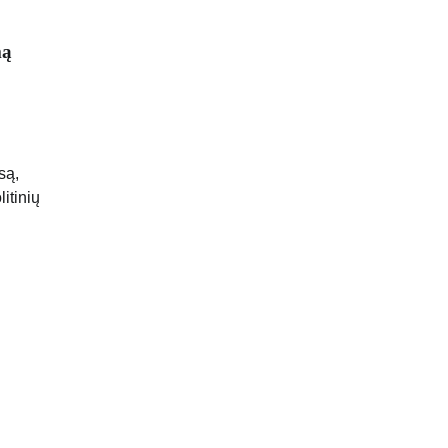
mą
są,
itinių