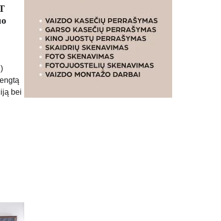
RT
uo
)
rengtą
iją bei