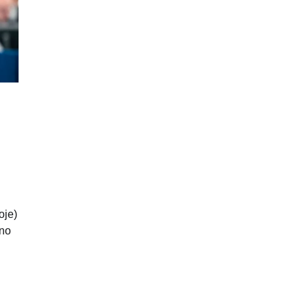
oje)
ino