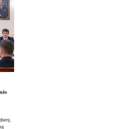
nės
dienį,
mą