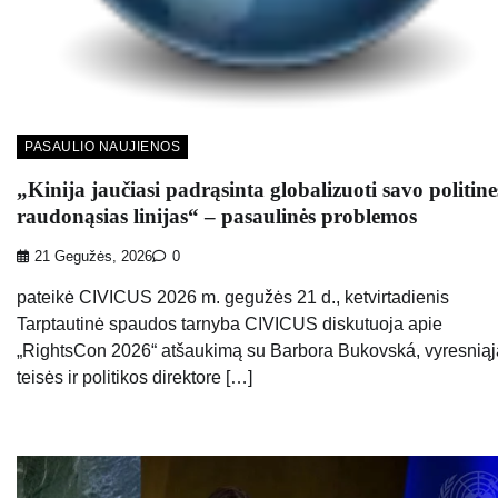
PASAULIO NAUJIENOS
„Kinija jaučiasi padrąsinta globalizuoti savo politine
raudonąsias linijas“ – pasaulinės problemos
21 Gegužės, 2026
0
pateikė CIVICUS 2026 m. gegužės 21 d., ketvirtadienis
Tarptautinė spaudos tarnyba CIVICUS diskutuoja apie
„RightsCon 2026“ atšaukimą su Barbora Bukovská, vyresniąj
teisės ir politikos direktore […]