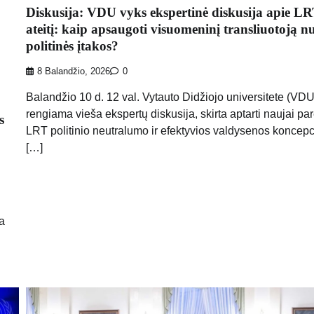
Diskusija: VDU vyks ekspertinė diskusija apie L
ateitį: kaip apsaugoti visuomeninį transliuotoją n
politinės įtakos?
8 Balandžio, 2026
0
Balandžio 10 d. 12 val. Vytauto Didžiojo universitete (VDU
rengiama vieša ekspertų diskusija, skirta aptarti naujai pa
s
LRT politinio neutralumo ir efektyvios valdysenos koncepc
[…]
a