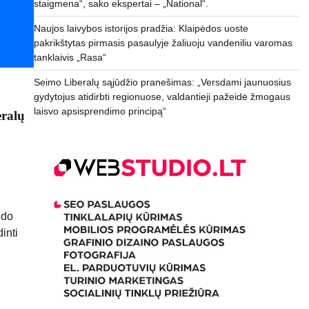
staigmena“, sako ekspertai – „National“.
Naujos laivybos istorijos pradžia: Klaipėdos uoste
pakrikštytas pirmasis pasaulyje žaliuoju vandeniliu varomas
tanklaivis „Rasa“
Seimo Liberalų sąjūdžio pranešimas: „Versdami jaunuosius
gydytojus atidirbti regionuose, valdantieji pažeidė žmogaus
laisvo apsisprendimo principą“
eralų
zdo
inti