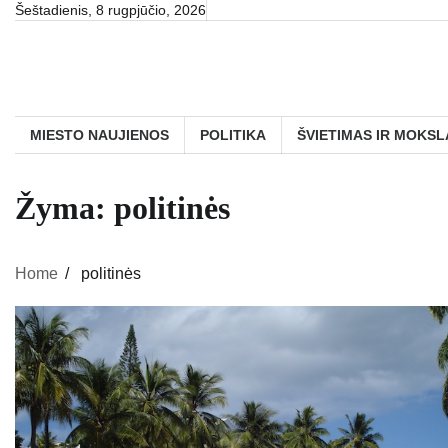
Skip
Šeštadienis, 8 rugpjūčio, 2026
to
content
MIESTO NAUJIENOS
POLITIKA
ŠVIETIMAS IR MOKSL
Žyma:
politinės
Home
politinės