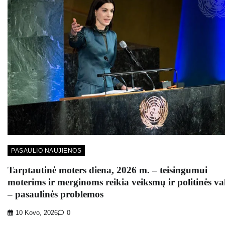
PASAULIO NAUJIENOS
Tarptautinė moters diena, 2026 m. – teisingumui
moterims ir merginoms reikia veiksmų ir politinės va
– pasaulinės problemos
10 Kovo, 2026
0