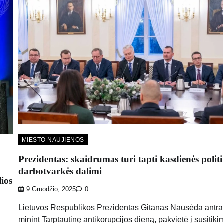
MIESTO NAUJIENOS
Prezidentas: skaidrumas turi tapti kasdienės politi
darbotvarkės dalimi
lios
9 Gruodžio, 2025
0
Lietuvos Respublikos Prezidentas Gitanas Nausėda antra
minint Tarptautinę antikorupcijos dieną, pakvietė į susitiki