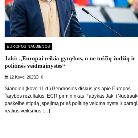
EUROPOS NAUJIENOS
Jaki: „Europai reikia gynybos, o ne tuščių žodžių ir
politinės veidmainystės“
12 Kovo, 2025
0
Šiandien (kovo 11 d.) Bendrosios diskusijos apie Europos
Tarybos rezultatus, ECR pirmininkas Patrykas Jaki (Nuotrauk
paskelbė stiprią įspėjimą prieš politinę veidmainystę ir parag
realius veiksmus […]