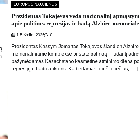
EUROPOS NAUJIENOS
Prezidentas Tokajevas veda nacionalinį apmąsty
apie politines represijas ir badą Alzhiro memoriale
1 Birželio, 2025
0
Prezidentas Kassym-Jomartas Tokajevas šiandien Alzhiro
ą
memorialiniame komplekse pristatė galingą ir judantį adre
m.
pažymėdamas Kazachstano kasmetinę atminimo dieną pol
represijų ir bado aukoms. Kalbėdamas prieš piliečius, […]