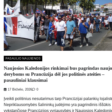
PASAULIO NAUJIENOS
Naujosios Kaledonijos rinkimai bus pagrindas nauj
deryboms su Prancūzija dėl jos politinės ateities –
pasauliniai klausimai
17 Birželio, 2026
0
Įveikti politinius nesutarimus tarp Prancūzijai palankių lojalistų
Nepriklausomybės šalininkų judėjimo yra pagrindinis iššūkis
vykstančiose Prancūzijos vyriausybės ir Naujosios Kaledonij