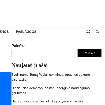
IENOS
PASLAUGOS
Paieška
Paieška
Naujausi įrašai
Sveikiname Tomą Pečiulį sėkmingai apgynus daktaro
disertaciją!
Didžiausias dėmesys: pastatų energinio naudingumo
gerinimas
Nauji juodosios mirties kilmės įrodymai – „visiška