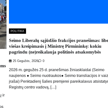
POLITIKA
Seimo Liberalų sąjūdžio frakcijos pranešimas: lib
viešas kreipimasis į Ministrę Pirmininkę: kokiu
pagrindu (ne)reikalauja politinės atsakomybės
25 Gegužės, 2026
0
oms
2026 m. gegužės 25 d. pranešimas žiniasklaidai (Seimo
naujienos ● Seimo nuotraukos● Seimo transliacijos ir vai
įrašai) Penktadienį šalies premjerei pareikalavus atsistatyd
Registrų centro vadovą, […]
 ir
os