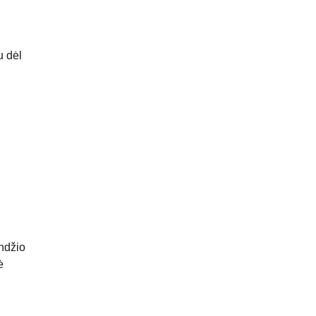
u dėl
andžio
ė