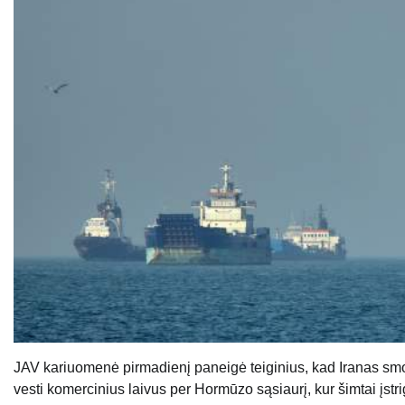
JAV kariuomenė pirmadienį paneigė teiginius, kad Iranas smog
vesti komercinius laivus per Hormūzo sąsiaurį, kur šimtai įst