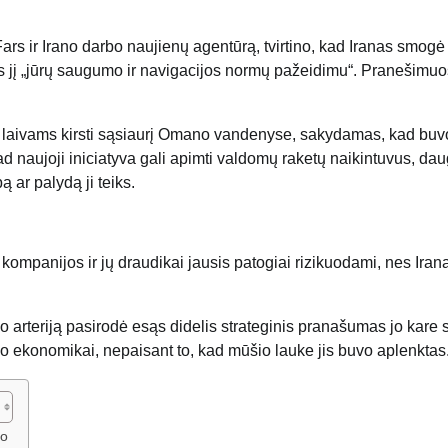
Fars ir Irano darbo naujienų agentūrą, tvirtino, kad Iranas smog
amas jį „jūrų saugumo ir navigacijos normų pažeidimu“. Pranešimu
ė laivams kirsti sąsiaurį Omano vandenyse, sakydamas, kad buv
d naujoji iniciatyva gali apimti valdomų raketų naikintuvus, da
 ar palydą ji teiks.
s kompanijos ir jų draudikai jausis patogiai rizikuodami, nes Iran
mo arteriją pasirodė esąs didelis strateginis pranašumas jo kare
ulio ekonomikai, nepaisant to, kad mūšio lauke jis buvo aplenktas
ko