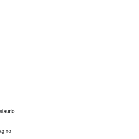
siaurio
ragino