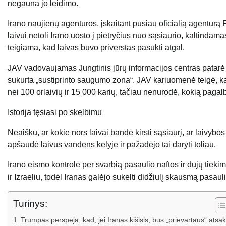
negauna jo leidimo.
Irano naujienų agentūros, įskaitant pusiau oficialią agentūrą 
laivui netoli Irano uosto į pietryčius nuo sąsiaurio, kaltind
teigiama, kad laivas buvo priverstas pasukti atgal.
JAV vadovaujamas Jungtinis jūrų informacijos centras patar
sukurta „sustiprinto saugumo zona“. JAV kariuomenė teigė, ka
nei 100 orlaivių ir 15 000 karių, tačiau nenurodė, kokią pagalbą
Istorija tęsiasi po skelbimu
Neaišku, ar kokie nors laivai bandė kirsti sąsiaurį, ar laivybo
apšaudė laivus vandens kelyje ir pažadėjo tai daryti toliau.
Irano eismo kontrolė per svarbią pasaulio naftos ir dujų tieki
ir Izraeliu, todėl Iranas galėjo sukelti didžiulį skausmą pasa
Turinys:
Trumpas perspėja, kad, jei Iranas kišisis, bus „prievartaus“ atsa