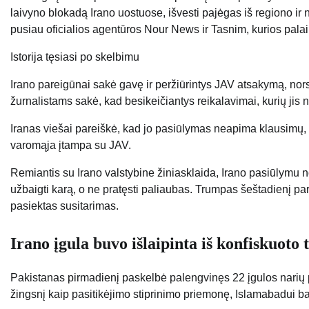
laivyno blokadą Irano uostuose, išvesti pajėgas iš regiono ir n
pusiau oficialios agentūros Nour News ir Tasnim, kurios pala
Istorija tęsiasi po skelbimu
Irano pareigūnai sakė gavę ir peržiūrintys JAV atsakymą, nor
žurnalistams sakė, kad besikeičiantys reikalavimai, kurių jis 
Iranas viešai pareiškė, kad jo pasiūlymas neapima klausimų, s
varomąja įtampa su JAV.
Remiantis su Irano valstybine žiniasklaida, Irano pasiūlymu no
užbaigti karą, o ne pratęsti paliaubas. Trumpas šeštadienį par
pasiektas susitarimas.
Irano įgula buvo išlaipinta iš konfiskuoto 
Pakistanas pirmadienį paskelbė palengvinęs 22 įgulos narių 
žingsnį kaip pasitikėjimo stiprinimo priemonę, Islamabadui ba