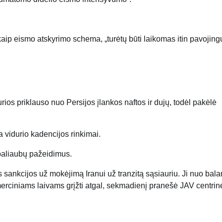
kaip eismo atskyrimo schema, „turėtų būti laikomas itin pavojing
ios priklauso nuo Persijos įlankos naftos ir dujų, todėl pakėlė
 vidurio kadencijos rinkimai.
 paliaubų pažeidimus.
 sankcijos už mokėjimą Iranui už tranzitą sąsiauriu. Ji nuo bal
merciniams laivams grįžti atgal, sekmadienį pranešė JAV centrin