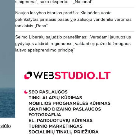
staigmena“, sako ekspertai – „National“.
Naujos laivybos istorijos pradžia: Klaipėdos uoste
pakrikštytas pirmasis pasaulyje žaliuoju vandeniliu varomas
tanklaivis „Rasa“
Seimo Liberalų sąjūdžio pranešimas: „Versdami jaunuosius
gydytojus atidirbti regionuose, valdantieji pažeidė žmogaus
laisvo apsisprendimo principą“
siūlo