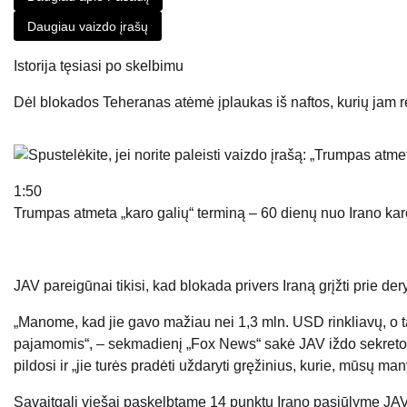
Daugiau vaizdo įrašų
Istorija tęsiasi po skelbimu
Dėl blokados Teheranas atėmė įplaukas iš naftos, kurių jam r
1:50
Trumpas atmeta „karo galių“ terminą – 60 dienų nuo Irano kar
JAV pareigūnai tikisi, kad blokada privers Iraną grįžti prie der
„Manome, kad jie gavo mažiau nei 1,3 mln. USD rinkliavų, o t
pajamomis“, – sekmadienį „Fox News“ sakė JAV iždo sekretori
pildosi ir „jie turės pradėti uždaryti gręžinius, kurie, mūsų man
Savaitgalį viešai paskelbtame 14 punktų Irano pasiūlyme JAV r