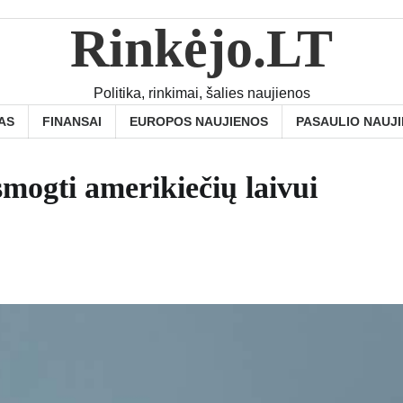
Rinkėjo.LT
Politika, rinkimai, šalies naujienos
AS
FINANSAI
EUROPOS NAUJIENOS
PASAULIO NAUJ
smogti amerikiečių laivui