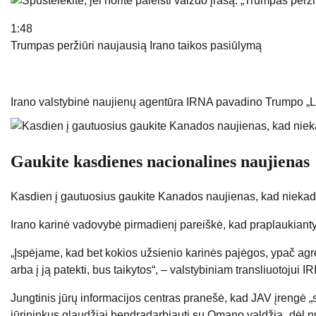
1:48
Trumpas peržiūri naujausią Irano taikos pasiūlymą
Irano valstybinė naujienų agentūra IRNA pavadino Trumpo „Lai
Gaukite kasdienes nacionalines naujienas
Kasdien į gautuosius gaukite Kanados naujienas, kad niekad
Irano karinė vadovybė pirmadienį pareiškė, kad praplaukiantys l
„Įspėjame, kad bet kokios užsienio karinės pajėgos, ypač agr
arba į ją patekti, bus taikytos“, – valstybiniam transliuotojui 
Jungtinis jūrų informacijos centras pranešė, kad JAV įrengė 
jūrininkus glaudžiai bendradarbiauti su Omano valdžia „dėl