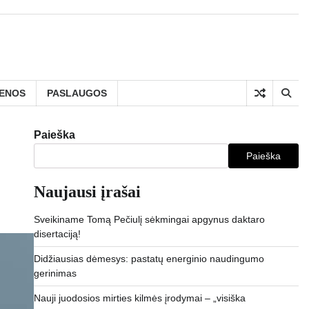
IENOS
PASLAUGOS
Paieška
Paieška
Naujausi įrašai
Sveikiname Tomą Pečiulį sėkmingai apgynus daktaro
disertaciją!
Didžiausias dėmesys: pastatų energinio naudingumo
gerinimas
Nauji juodosios mirties kilmės įrodymai – „visiška