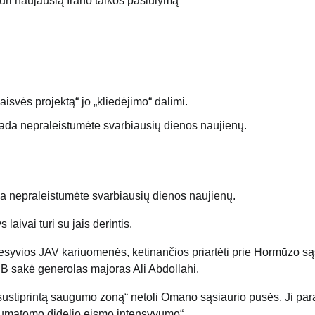
svės projektą“ jo „kliedėjimo“ dalimi.
a nepraleistumėte svarbiausių dienos naujienų.
aivai turi su jais derintis.
esyvios JAV kariuomenės, ketinančios priartėti prie Hormūzo są
IRIB sakė generolas majoras Ali Abdollahi.
„sustiprintą saugumo zoną“ netoli Omano sąsiaurio pusės. Ji pa
 numatomo didelio eismo intensyvumo“.