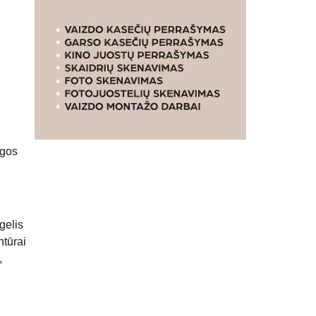
ngos
gelis
ntūrai
,