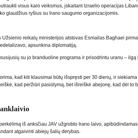
utraukti visus karo veiksmus, įskaitant Izraelio operacijas Liban
iko glaudžius ryšius su Irano saugumo organizacijomis.
s Užsienio reikalų ministerijos atstovas Esmailas Baghaei pirma
nedetalizavo, apsunkina diplomatiją.
usijusių su jo branduoline programa ir prisodrintu uranu – ilgą 
rima, kad kiti klausimai būtų išspręsti per 30 dienų, ir siekiama
eiškė, kad peržiūri pasiūlymą, bet išreiškė abejonę, kad dėl to 
tanklaivio
perkėlimą iš anksčiau JAV užgrobto Irano laivo, apibūdindamas
ndant atgaivinti abiejų šalių derybas.