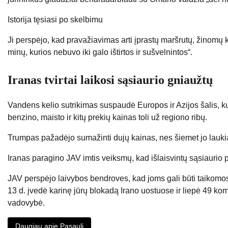
Istorija tęsiasi po skelbimu
Ji perspėjo, kad pravažiavimas arti įprastų maršrutų, žinomų 
minų, kurios nebuvo iki galo ištirtos ir sušvelnintos“.
Iranas tvirtai laikosi sąsiaurio gniaužtų
Vandens kelio sutrikimas suspaudė Europos ir Azijos šalis, kur
benzino, maisto ir kitų prekių kainas toli už regiono ribų.
Trumpas pažadėjo sumažinti dujų kainas, nes šiemet jo laukia
Iranas paragino JAV imtis veiksmų, kad išlaisvintų sąsiaurio
JAV perspėjo laivybos bendroves, kad joms gali būti taikomos
13 d. įvedė karinę jūrų blokadą Irano uostuose ir liepė 49 ko
vadovybė.
Daugiau apie Pasaulį