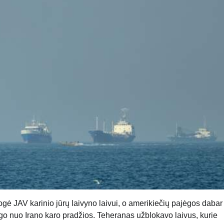
ė JAV karinio jūrų laivyno laivui, o amerikiečių pajėgos dabar 
rigo nuo Irano karo pradžios. Teheranas užblokavo laivus, kurie