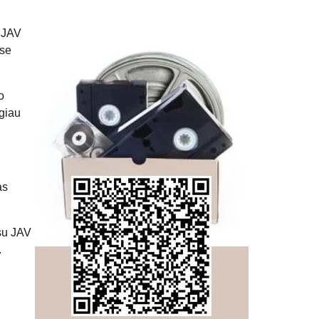
ė JAV
ose
o
ugiau
as
 su JAV
.