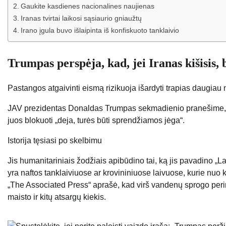
Gaukite kasdienes nacionalines naujienas
Iranas tvirtai laikosi sąsiaurio gniaužtų
Irano įgula buvo išlaipinta iš konfiskuoto tanklaivio
Trumpas perspėja, kad, jei Iranas kišisis,
Pastangos atgaivinti eismą rizikuoja išardyti trapias daugiau n
JAV prezidentas Donaldas Trumpas sekmadienio pranešime, ka
juos blokuoti „deja, turės būti sprendžiamos jėga“.
Istorija tęsiasi po skelbimu
Jis humanitariniais žodžiais apibūdino tai, ką jis pavadino „La
yra naftos tanklaiviuose ar krovininiuose laivuose, kurie nuo 
„The Associated Press“ aprašė, kad virš vandenų sprogo perimt
maisto ir kitų atsargų kiekis.