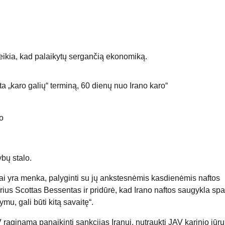
eikia, kad palaikytų sergančią ekonomiką.
o
ybų stalo.
ai yra menka, palyginti su jų ankstesnėmis kasdienėmis naftos
us Scottas Bessentas ir pridūrė, kad Irano naftos saugykla spa
ymu, gali būti kitą savaitę“.
aginama panaikinti sankcijas Iranui, nutraukti JAV karinio jūrų