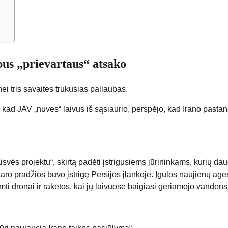
 bus „prievartaus“ atsako
ei tris savaites trukusias paliaubas.
d JAV „nuves“ laivus iš sąsiaurio, perspėjo, kad Irano pasta
isvės projektu“, skirtą padėti įstrigusiems jūrininkams, kurių dau
karo pradžios buvo įstrigę Persijos įlankoje. Įgulos naujienų age
i dronai ir raketos, kai jų laivuose baigiasi geriamojo vandens