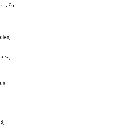
e, rašo
dienį
laiką
bus
 šį