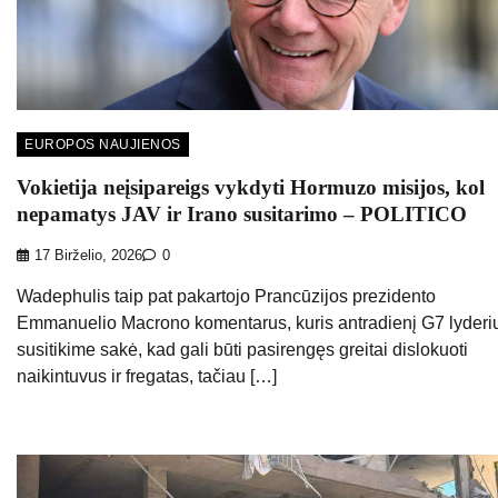
EUROPOS NAUJIENOS
Vokietija neįsipareigs vykdyti Hormuzo misijos, kol
nepamatys JAV ir Irano susitarimo – POLITICO
17 Birželio, 2026
0
Wadephulis taip pat pakartojo Prancūzijos prezidento
Emmanuelio Macrono komentarus, kuris antradienį G7 lyderi
susitikime sakė, kad gali būti pasirengęs greitai dislokuoti
naikintuvus ir fregatas, tačiau […]