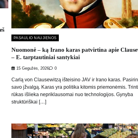
eš
PASAULIO NAUJIENOS
Nuomonė – ką Irano karas patvirtina apie Clause
– E. tarptautiniai santykiai
15 Gegužės, 2026
0
Carlą von Clausewitzą išteisino JAV ir Irano karas. Pasirin
savo įžvalgą. Karas yra politika kitomis priemonėmis. Trinti
rūkas išlieka nepriklausomai nuo technologijos. Gynyba
struktūriškai […]