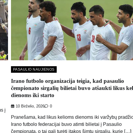
PASAULIO NAUJIENOS
Irano futbolo organizacija teigia, kad pasaulio
čempionato sirgalių bilietai buvo atšaukti likus ke
dienoms iki starto
10 Birželio, 2026
0
s į
Pranešama, kad likus kelioms dienoms iki varžybų pradži
Irano futbolo federacijai buvo atimti bilietai į Pasaulio
čempionatą, o tai gali turėti įtakos šimtų sirgalių, kurie […]