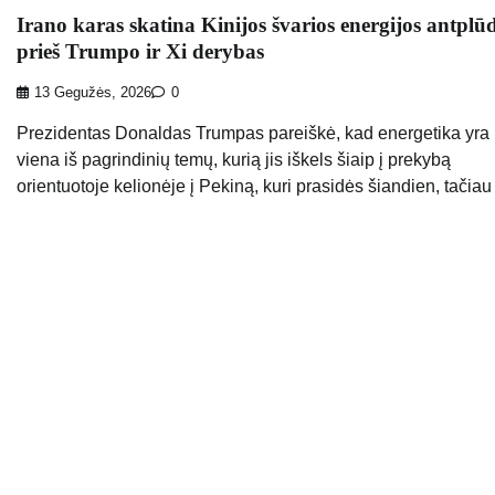
Irano karas skatina Kinijos švarios energijos antplūd
prieš Trumpo ir Xi derybas
13 Gegužės, 2026
0
Prezidentas Donaldas Trumpas pareiškė, kad energetika yra
viena iš pagrindinių temų, kurią jis iškels šiaip į prekybą
orientuotoje kelionėje į Pekiną, kuri prasidės šiandien, tačiau