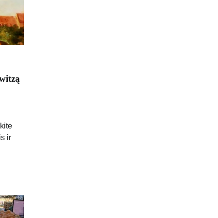
witzą
kite
s ir