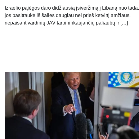
Izraelio pajėgos daro didžiausią įsiveržimą į Libaną nuo tada,
jos pasitraukė iš šalies daugiau nei prieš ketvirtį amžiaus,
nepaisant vardinių JAV tarpininkaujančių paliaubų ir […]