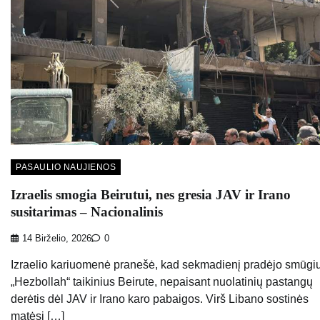
PASAULIO NAUJIENOS
Izraelis smogia Beirutui, nes gresia JAV ir Irano
susitarimas – Nacionalinis
14 Birželio, 2026
0
Izraelio kariuomenė pranešė, kad sekmadienį pradėjo smūgiu
„Hezbollah“ taikinius Beirute, nepaisant nuolatinių pastangų
derėtis dėl JAV ir Irano karo pabaigos. Virš Libano sostinės
matėsi […]