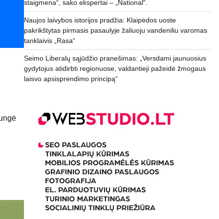
staigmena“, sako ekspertai – „National“.
Naujos laivybos istorijos pradžia: Klaipėdos uoste
pakrikštytas pirmasis pasaulyje žaliuoju vandeniliu varomas
tanklaivis „Rasa“
Seimo Liberalų sąjūdžio pranešimas: „Versdami jaunuosius
gydytojus atidirbti regionuose, valdantieji pažeidė žmogaus
laisvo apsisprendimo principą“
jungė