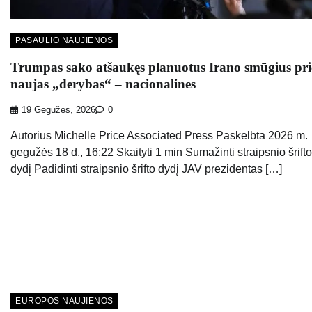
PASAULIO NAUJIENOS
Trumpas sako atšaukęs planuotus Irano smūgius pri
naujas „derybas“ – nacionalines
19 Gegužės, 2026
0
Autorius Michelle Price Associated Press Paskelbta 2026 m.
gegužės 18 d., 16:22 Skaityti 1 min Sumažinti straipsnio šrifto
dydį Padidinti straipsnio šrifto dydį JAV prezidentas […]
EUROPOS NAUJIENOS