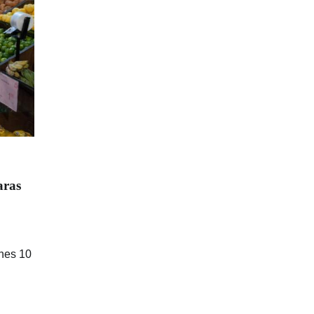
aras
 nes 10