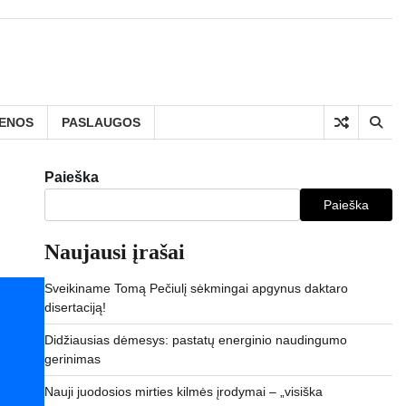
IENOS
PASLAUGOS
Paieška
Paieška
Naujausi įrašai
Sveikiname Tomą Pečiulį sėkmingai apgynus daktaro
disertaciją!
Didžiausias dėmesys: pastatų energinio naudingumo
gerinimas
Nauji juodosios mirties kilmės įrodymai – „visiška