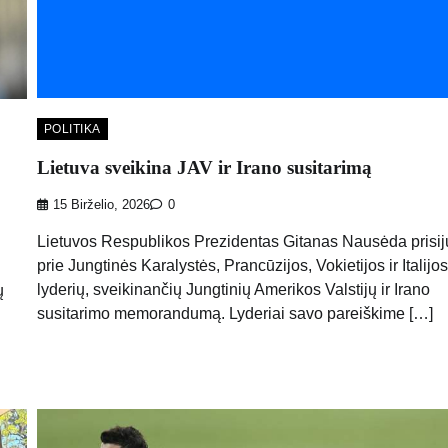
POLITIKA
Lietuva sveikina JAV ir Irano susitarimą
15 Birželio, 2026
0
Lietuvos Respublikos Prezidentas Gitanas Nausėda prisi
prie Jungtinės Karalystės, Prancūzijos, Vokietijos ir Italijos
lyderių, sveikinančių Jungtinių Amerikos Valstijų ir Irano
ų
susitarimo memorandumą. Lyderiai savo pareiškime […]