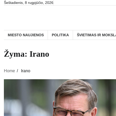
Skip
Šeštadienis, 8 rugpjūčio, 2026
to
content
MIESTO NAUJIENOS
POLITIKA
ŠVIETIMAS IR MOKSL
Žyma:
Irano
Home
Irano