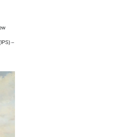
rew
IPS) –