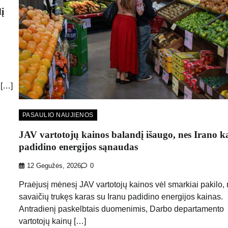
į
 […]
PASAULIO NAUJIENOS
JAV vartotojų kainos balandį išaugo, nes Irano k
padidino energijos sąnaudas
12 Gegužės, 2026
0
Praėjusį mėnesį JAV vartotojų kainos vėl smarkiai pakilo,
savaičių trukęs karas su Iranu padidino energijos kainas.
Antradienį paskelbtais duomenimis, Darbo departamento
vartotojų kainų […]