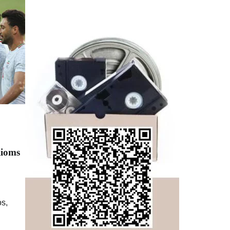
lioms
os,