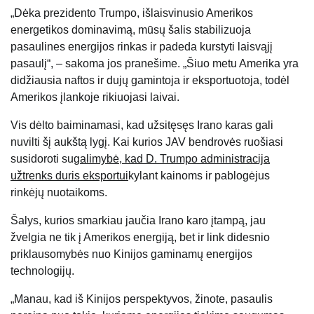
„Dėka prezidento Trumpo, išlaisvinusio Amerikos
energetikos dominavimą, mūsų šalis stabilizuoja
pasaulines energijos rinkas ir padeda kurstyti laisvąjį
pasaulį“, – sakoma jos pranešime. „Šiuo metu Amerika yra
didžiausia naftos ir dujų gamintoja ir eksportuotoja, todėl
Amerikos įlankoje rikiuojasi laivai.
Vis dėlto baiminamasi, kad užsitęsęs Irano karas gali
nuvilti šį aukštą lygį. Kai kurios JAV bendrovės ruošiasi
susidoroti su
galimybė, kad D. Trumpo administracija
užtrenks duris eksportui
kylant kainoms ir pablogėjus
rinkėjų nuotaikoms.
Šalys, kurios smarkiau jaučia Irano karo įtampą, jau
žvelgia ne tik į Amerikos energiją, bet ir link didesnio
priklausomybės nuo Kinijos gaminamų energijos
technologijų.
„Manau, kad iš Kinijos perspektyvos, žinote, pasaulis