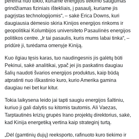
pereina nuo tokio, kuriame energijos tiekimo saugumas
grindžiamas fiziniais ištekliais, į pasaulį, kuriame jis
pagrįstas technologijomis“, – sakė Erica Downs, kuri
daugiausia dėmesio skiria Kinijos energijos rinkoms ir
geopolitikai Kolumbijos universiteto Pasaulinės energijos
politikos centre. „Ir tai pasaulis, kuris mums labai tinka“, –
pridūrė ji, turėdama omenyje Kiniją.
Kuo ilgiau tęsis karas, tuo naudingesnis jis galėtų būti
Pekinui, sakė analitikai, ypač jei jis paskatins daugiau
šalių naudoti švarios energijos produktus, kaip būdą
atpratinti nuo iškastinio kuro, kurio Amerika gamina
daugiau nei bet kur kitur.
Tokia laikysena leido jai tapti saugiu energijos šaltiniu,
kuriuo ji gali dalytis su kitomis tautomis. Ali Vaezas,
Tarptautinės krizių grupės Irano projektų direktorius, sakė,
kad Kinija energetiką vertina kaip strateginį turtą.
„Dėl (gamtinių dujų) reeksporto, rafinuoto kuro tiekimo ir