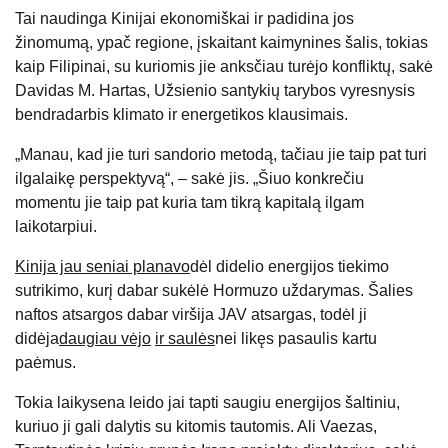
Tai naudinga Kinijai ekonomiškai ir padidina jos
žinomumą, ypač regione, įskaitant kaimynines šalis, tokias
kaip Filipinai, su kuriomis jie anksčiau turėjo konfliktų, sakė
Davidas M. Hartas, Užsienio santykių tarybos vyresnysis
bendradarbis klimato ir energetikos klausimais.
„Manau, kad jie turi sandorio metodą, tačiau jie taip pat turi
ilgalaikę perspektyvą“, – sakė jis. „Šiuo konkrečiu
momentu jie taip pat kuria tam tikrą kapitalą ilgam
laikotarpiui.
Kinija jau seniai planavo
dėl didelio energijos tiekimo
sutrikimo, kurį dabar sukėlė Hormuzo uždarymas. Šalies
naftos atsargos dabar viršija JAV atsargas, todėl ji
didėja
daugiau vėjo
ir saulės
nei likęs pasaulis kartu
paėmus.
Tokia laikysena leido jai tapti saugiu energijos šaltiniu,
kuriuo ji gali dalytis su kitomis tautomis. Ali Vaezas,