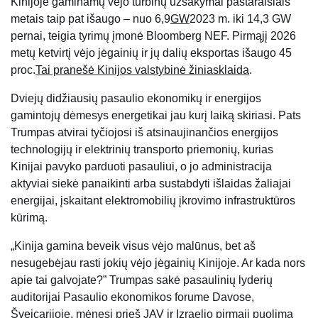
Kinijoje gaminamų vėjo turbinų užsakymai pastaraisiais
metais taip pat išaugo – nuo ​​6,9
GW
2023 m. iki 14,3 GW
pernai, teigia tyrimų įmonė Bloomberg NEF. Pirmąjį 2026
metų ketvirtį vėjo jėgainių ir jų dalių eksportas išaugo 45
proc.
Tai pranešė Kinijos valstybinė žiniasklaida
.
Dviejų didžiausių pasaulio ekonomikų ir energijos
gamintojų dėmesys energetikai jau kurį laiką skiriasi. Pats
Trumpas atvirai tyčiojosi iš atsinaujinančios energijos
technologijų ir elektrinių transporto priemonių, kurias
Kinijai pavyko parduoti pasauliui, o jo administracija
aktyviai siekė panaikinti arba sustabdyti išlaidas žaliajai
energijai, įskaitant elektromobilių įkrovimo infrastruktūros
kūrimą.
„Kinija gamina beveik visus vėjo malūnus, bet aš
nesugebėjau rasti jokių vėjo jėgainių Kinijoje. Ar kada nors
apie tai galvojate?” Trumpas sakė pasaulinių lyderių
auditorijai Pasaulio ekonomikos forume Davose,
Šveicarijoje, mėnesį prieš JAV ir Izraelio pirmąjį puolimą