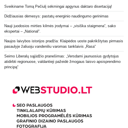
Sveikiname Tomą Pečiulį sėkmingai apgynus daktaro disertaciją!
Didžiausias dėmesys: pastatų energinio naudingumo gerinimas
Nauji juodosios mirties kilmės įrodymai – „visiška staigmena“, sako
ekspertai – „National“.
Naujos laivybos istorijos pradžia: Klaipėdos uoste pakrikštytas pirmasis
pasaulyje žaliuoju vandeniliu varomas tanklaivis „Rasa“
Seimo Liberalų sąjūdžio pranešimas: „Versdami jaunuosius gydytojus
atidirbti regionuose, valdantieji pažeidė žmogaus laisvo apsisprendimo
principą“