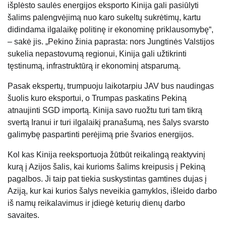
išplėsto saulės energijos eksporto Kinija gali pasiūlyti
šalims palengvėjimą nuo karo sukeltų sukrėtimų, kartu
didindama ilgalaikę politinę ir ekonominę priklausomybę“,
– sakė jis. „Pekino žinia paprasta: nors Jungtinės Valstijos
sukelia nepastovumą regionui, Kinija gali užtikrinti
tęstinumą, infrastruktūrą ir ekonominį atsparumą.
Pasak ekspertų, trumpuoju laikotarpiu JAV bus naudingas
šuolis kuro eksportui, o Trumpas paskatins Pekiną
atnaujinti SGD importą. Kinija savo ruožtu turi tam tikrą
svertą Iranui ir turi ilgalaikį pranašumą, nes šalys svarsto
galimybę paspartinti perėjimą prie švarios energijos.
Kol kas Kinija reeksportuoja žūtbūt reikalingą reaktyvinį
kurą į Azijos šalis, kai kurioms šalims kreipusis į Pekiną
pagalbos. Ji taip pat tiekia suskystintas gamtines dujas į
Aziją, kur kai kurios šalys neveikia gamyklos, išleido darbo
iš namų reikalavimus ir įdiegė keturių dienų darbo
savaites.