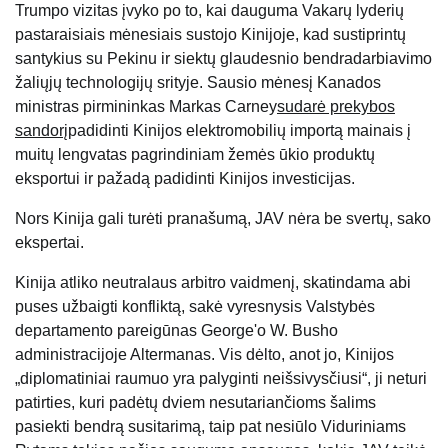
Trumpo vizitas įvyko po to, kai dauguma Vakarų lyderių
pastaraisiais mėnesiais sustojo Kinijoje, kad sustiprintų
santykius su Pekinu ir siektų glaudesnio bendradarbiavimo
žaliųjų technologijų srityje. Sausio mėnesį Kanados
ministras pirmininkas Markas Carney
sudarė prekybos
sandorį
padidinti Kinijos elektromobilių importą mainais į
muitų lengvatas pagrindiniam žemės ūkio produktų
eksportui ir pažadą padidinti Kinijos investicijas.
Nors Kinija gali turėti pranašumą, JAV nėra be svertų, sako
ekspertai.
Kinija atliko neutralaus arbitro vaidmenį, skatindama abi
puses užbaigti konfliktą, sakė vyresnysis Valstybės
departamento pareigūnas George'o W. Busho
administracijoje Altermanas. Vis dėlto, anot jo, Kinijos
„diplomatiniai raumuo yra palyginti neišsivysčiusi“, ji neturi
patirties, kuri padėtų dviem nesutariančioms šalims
pasiekti bendrą susitarimą, taip pat nesiūlo Viduriniams