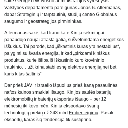
sakė George'o W. Busho administracijos vyresnysis
Valstybės departamento pareigūnas Jonas B. Altermanas,
dabar Strateginių ir tarptautinių studijų centro Globalaus
saugumo ir geostrategijos pirmininkas.
Altermanas sakė, kad Irano kare Kinija sėkmingai
panaudojo naujai atrastą galią, sušvelnindama energetikos
iššūkius. Tai parodė, kad „iškastinis kuras yra nestabilus“,
palyginti su švaria energija, ir kad „pirkdami kiniškus
produktus, kurie išlipa iš iškastinio kuro krovininio
traukinio… užtikrina stabilesnę elektros energiją nei bet
kuris kitas šaltinis“.
Dar prieš JAV ir Izraelio išpuolius prieš Iraną pasaulinės
naftos kainos smarkiai išaugo, Kinijos saulės baterijų,
elektromobilių ir baterijų eksportas išaugo – per 12
mėnesių iki kovo mėn. Kinija eksportavo švarių
technologijų prekių už 243 mlrd.
Ember teigimu
. Pasak
ekspertų, karas šią tendenciją tik sustiprino.