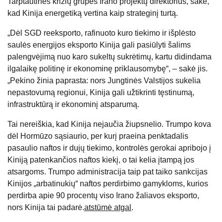
Tarptautinės krizių grupės Irano projektų direktorius, sakė,
kad Kinija energetiką vertina kaip strateginį turtą.
„Dėl SGD reeksporto, rafinuoto kuro tiekimo ir išplėsto
saulės energijos eksporto Kinija gali pasiūlyti šalims
palengvėjimą nuo karo sukeltų sukrėtimų, kartu didindama
ilgalaikę politinę ir ekonominę priklausomybę“, – sakė jis.
„Pekino žinia paprasta: nors Jungtinės Valstijos sukelia
nepastovumą regionui, Kinija gali užtikrinti tęstinumą,
infrastruktūrą ir ekonominį atsparumą.
Tai nereiškia, kad Kinija nejaučia žiupsnelio. Trumpo kova
dėl Hormūzo sąsiaurio, per kurį praeina penktadalis
pasaulio naftos ir dujų tiekimo, kontrolės gerokai apribojo į
Kiniją patenkančios naftos kiekį, o tai kelia įtampą jos
atsargoms. Trumpo administracija taip pat taiko sankcijas
Kinijos „arbatinukių“ naftos perdirbimo gamykloms, kurios
perdirba apie 90 procentų viso Irano žaliavos eksporto,
nors Kinija tai padarė.
atstūmė atgal
.