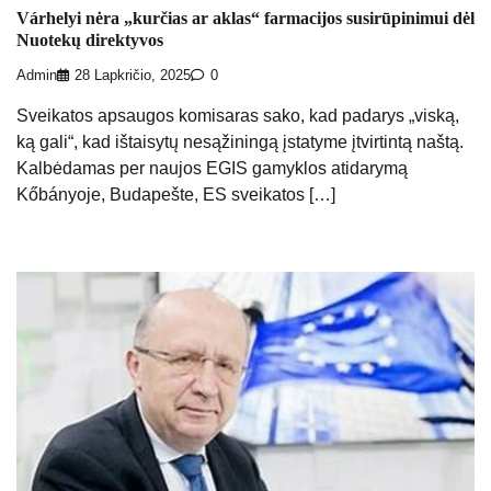
Várhelyi nėra „kurčias ar aklas“ farmacijos susirūpinimui dėl
Nuotekų direktyvos
Admin
28 Lapkričio, 2025
0
Sveikatos apsaugos komisaras sako, kad padarys „viską,
ką gali“, kad ištaisytų nesąžiningą įstatyme įtvirtintą naštą.
Kalbėdamas per naujos EGIS gamyklos atidarymą
Kőbányoje, Budapešte, ES sveikatos […]