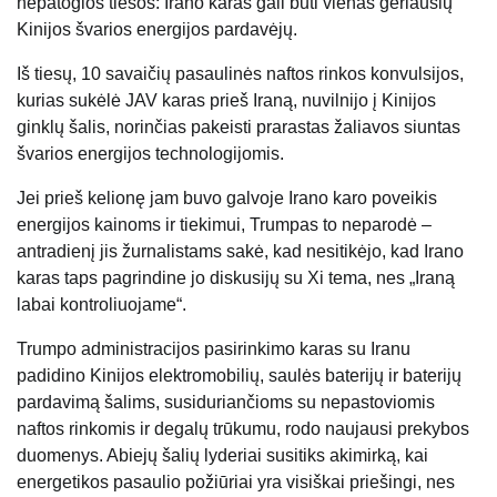
nepatogios tiesos: Irano karas gali būti vienas geriausių
Kinijos švarios energijos pardavėjų.
Iš tiesų, 10 savaičių pasaulinės naftos rinkos konvulsijos,
kurias sukėlė JAV karas prieš Iraną, nuvilnijo į Kinijos
ginklų šalis, norinčias pakeisti prarastas žaliavos siuntas
švarios energijos technologijomis.
Jei prieš kelionę jam buvo galvoje Irano karo poveikis
energijos kainoms ir tiekimui, Trumpas to neparodė –
antradienį jis žurnalistams sakė, kad nesitikėjo, kad Irano
karas taps pagrindine jo diskusijų su Xi tema, nes „Iraną
labai kontroliuojame“.
Trumpo administracijos pasirinkimo karas su Iranu
padidino Kinijos elektromobilių, saulės baterijų ir baterijų
pardavimą šalims, susiduriančioms su nepastoviomis
naftos rinkomis ir degalų trūkumu, rodo naujausi prekybos
duomenys. Abiejų šalių lyderiai susitiks akimirką, kai
energetikos pasaulio požiūriai yra visiškai priešingi, nes