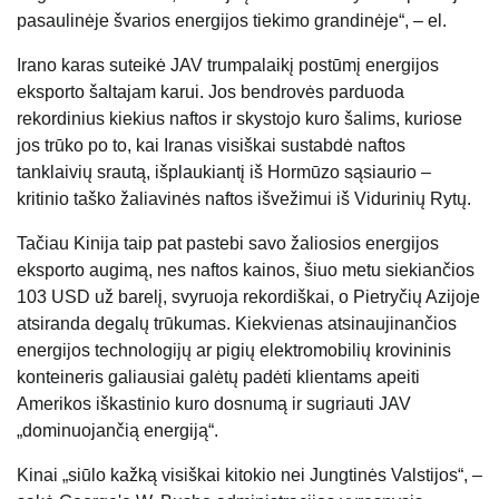
pasaulinėje švarios energijos tiekimo grandinėje“, – el.
Irano karas suteikė JAV trumpalaikį postūmį energijos
eksporto šaltajam karui. Jos bendrovės parduoda
rekordinius kiekius naftos ir skystojo kuro šalims, kuriose
jos trūko po to, kai Iranas visiškai sustabdė naftos
tanklaivių srautą, išplaukiantį iš Hormūzo sąsiaurio –
kritinio taško žaliavinės naftos išvežimui iš Vidurinių Rytų.
Tačiau Kinija taip pat pastebi savo žaliosios energijos
eksporto augimą, nes naftos kainos, šiuo metu siekiančios
103 USD už barelį, svyruoja rekordiškai, o Pietryčių Azijoje
atsiranda degalų trūkumas. Kiekvienas atsinaujinančios
energijos technologijų ar pigių elektromobilių krovininis
konteineris galiausiai galėtų padėti klientams apeiti
Amerikos iškastinio kuro dosnumą ir sugriauti JAV
„dominuojančią energiją“.
Kinai „siūlo kažką visiškai kitokio nei Jungtinės Valstijos“, –