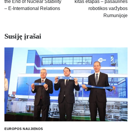
the End of Nuclear Stability
kitas etapas – pasaulinės
įrašų
– E-International Relations
robotikos varžybos
Rumunijoje
Susiję įrašai
EUROPOS NAUJIENOS