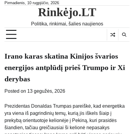
Skip
Pirmadienis, 10 rugpjūčio, 2026
Rinkėjo.LT
to
content
Politika, rinkimai, šalies naujienos
Irano karas skatina Kinijos švarios
energijos antplūdį prieš Trumpo ir Xi
derybas
Posted on
13 gegužės, 2026
Prezidentas Donaldas Trumpas pareiškė, kad energetika
yra viena iš pagrindinių temų, kurią jis iškels šiaip į
prekybą orientuotoje kelionėje į Pekiną, kuri prasidės
šiandien, tačiau greičiausiai ši kelionė nepasakys