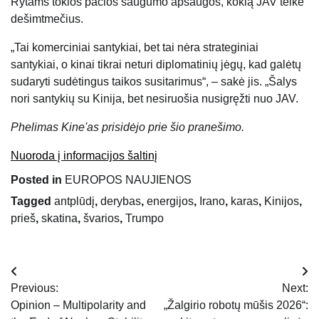
Rytams tokios pačios saugumo apsaugos, kokią JAV teikė
dešimtmečius.
„Tai komerciniai santykiai, bet tai nėra strateginiai
santykiai, o kinai tikrai neturi diplomatinių jėgų, kad galėtų
sudaryti sudėtingus taikos susitarimus“, – sakė jis. „Šalys
nori santykių su Kinija, bet nesiruošia nusigręžti nuo JAV.
Phelimas Kine'as prisidėjo prie šio pranešimo.
Nuoroda į informacijos šaltinį
Posted in
EUROPOS NAUJIENOS
Tagged
antplūdį
,
derybas
,
energijos
,
Irano
,
karas
,
Kinijos
,
prieš
,
skatina
,
švarios
,
Trumpo
Navigacija
Previous:
Next:
tarp
Opinion – Multipolarity and
„Žalgirio robotų mūšis 2026“: