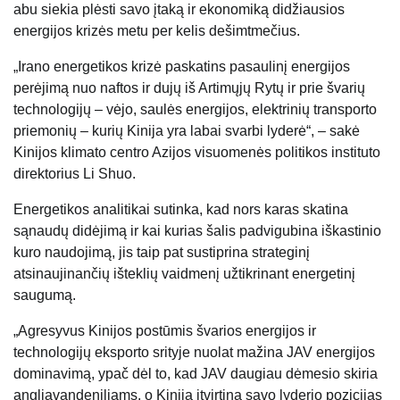
abu siekia plėsti savo įtaką ir ekonomiką didžiausios
energijos krizės metu per kelis dešimtmečius.
„Irano energetikos krizė paskatins pasaulinį energijos
perėjimą nuo naftos ir dujų iš Artimųjų Rytų ir prie švarių
technologijų – vėjo, saulės energijos, elektrinių transporto
priemonių – kurių Kinija yra labai svarbi lyderė“, – sakė
Kinijos klimato centro Azijos visuomenės politikos instituto
direktorius Li Shuo.
Energetikos analitikai sutinka, kad nors karas skatina
sąnaudų didėjimą ir kai kurias šalis padvigubina iškastinio
kuro naudojimą, jis taip pat sustiprina strateginį
atsinaujinančių išteklių vaidmenį užtikrinant energetinį
saugumą.
„Agresyvus Kinijos postūmis švarios energijos ir
technologijų eksporto srityje nuolat mažina JAV energijos
dominavimą, ypač dėl to, kad JAV daugiau dėmesio skiria
angliavandeniliams, o Kinija įtvirtina savo lyderio pozicijas