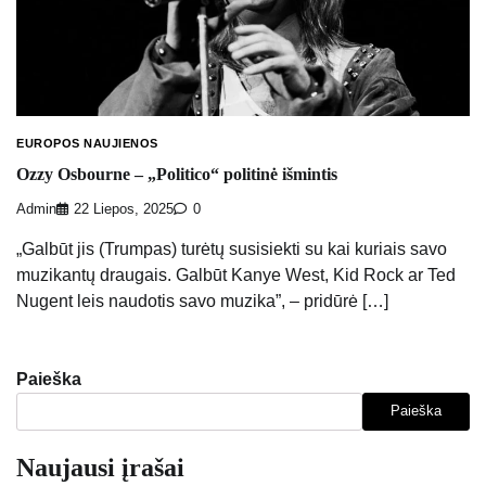
EUROPOS NAUJIENOS
Ozzy Osbourne – „Politico“ politinė išmintis
Admin
22 Liepos, 2025
0
„Galbūt jis (Trumpas) turėtų susisiekti su kai kuriais savo
muzikantų draugais. Galbūt Kanye West, Kid Rock ar Ted
Nugent leis naudotis savo muzika”, – pridūrė […]
Paieška
Paieška
Naujausi įrašai