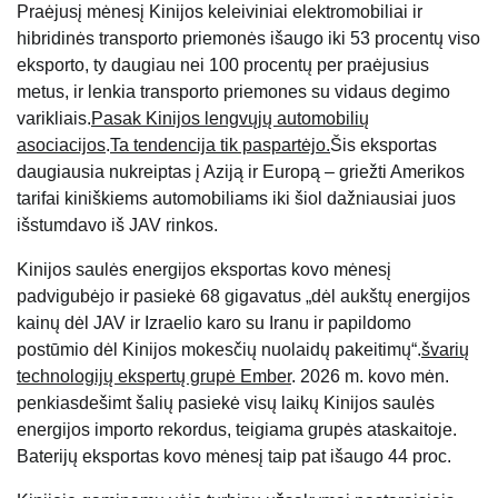
Praėjusį mėnesį Kinijos keleiviniai elektromobiliai ir
hibridinės transporto priemonės išaugo iki 53 procentų viso
eksporto, ty daugiau nei 100 procentų per praėjusius
metus, ir lenkia transporto priemones su vidaus degimo
varikliais.
Pasak Kinijos lengvųjų automobilių
asociacijos
.
Ta tendencija tik paspartėjo.
Šis eksportas
daugiausia nukreiptas į Aziją ir Europą – griežti Amerikos
tarifai kiniškiems automobiliams iki šiol dažniausiai juos
išstumdavo iš JAV rinkos.
Kinijos saulės energijos eksportas kovo mėnesį
padvigubėjo ir pasiekė 68 gigavatus „dėl aukštų energijos
kainų dėl JAV ir Izraelio karo su Iranu ir papildomo
postūmio dėl Kinijos mokesčių nuolaidų pakeitimų“.
švarių
technologijų ekspertų grupė Ember
. 2026 m. kovo mėn.
penkiasdešimt šalių pasiekė visų laikų Kinijos saulės
energijos importo rekordus, teigiama grupės ataskaitoje.
Baterijų eksportas kovo mėnesį taip pat išaugo 44 proc.