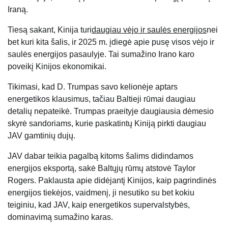
Iraną.
Tiesą sakant, Kinija turi
daugiau vėjo ir saulės energijos
nei
bet kuri kita šalis, ir 2025 m. įdiegė apie pusę visos vėjo ir
saulės energijos pasaulyje. Tai sumažino Irano karo
poveikį Kinijos ekonomikai.
Tikimasi, kad D. Trumpas savo kelionėje aptars
energetikos klausimus, tačiau Baltieji rūmai daugiau
detalių nepateikė. Trumpas praeityje daugiausia dėmesio
skyrė sandoriams, kurie paskatintų Kiniją pirkti daugiau
JAV gamtinių dujų.
JAV dabar teikia pagalbą kitoms šalims didindamos
energijos eksportą, sakė Baltųjų rūmų atstovė Taylor
Rogers. Paklausta apie didėjantį Kinijos, kaip pagrindinės
energijos tiekėjos, vaidmenį, ji nesutiko su bet kokiu
teiginiu, kad JAV, kaip energetikos supervalstybės,
dominavimą sumažino karas.