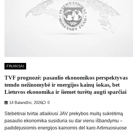
FINANSAI
TVF prognozė: pasaulio ekonomikos perspektyvas
temdo nežinomybė ir energijos kainų šokas, bet
Lietuvos ekonomika ir šiemet turėtų augti sparčiai
14 Balandžio, 2026
0
Stebėtinai tvirtai atlaikiusi JAV prekybos muitų sukrėtimą
pasaulio ekonomika susiduria su dar vienu išbandymu –
padidėjusiomis energijos kainomis dėl karo Artimuosiuose