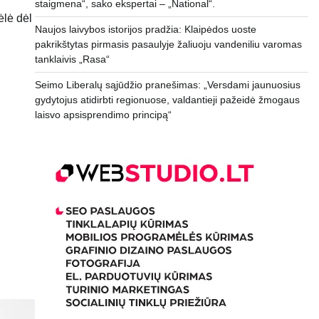
staigmena“, sako ekspertai – „National“.
ėlė dėl
Naujos laivybos istorijos pradžia: Klaipėdos uoste
pakrikštytas pirmasis pasaulyje žaliuoju vandeniliu varomas
tanklaivis „Rasa“
Seimo Liberalų sąjūdžio pranešimas: „Versdami jaunuosius
gydytojus atidirbti regionuose, valdantieji pažeidė žmogaus
laisvo apsisprendimo principą“