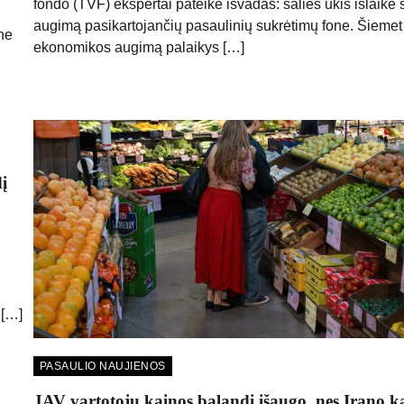
fondo (TVF) ekspertai pateikė išvadas: šalies ūkis išlaikė 
augimą pasikartojančių pasaulinių sukrėtimų fone. Šiemet
ne
ekonomikos augimą palaikys […]
į
 […]
PASAULIO NAUJIENOS
JAV vartotojų kainos balandį išaugo, nes Irano k