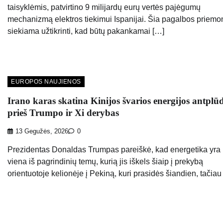
taisyklėmis, patvirtino 9 milijardų eurų vertės pajėgumų
mechanizmą elektros tiekimui Ispanijai. Šia pagalbos priemo
siekiama užtikrinti, kad būtų pakankamai […]
EUROPOS NAUJIENOS
Irano karas skatina Kinijos švarios energijos antplūd
prieš Trumpo ir Xi derybas
13 Gegužės, 2026
0
Prezidentas Donaldas Trumpas pareiškė, kad energetika yra
viena iš pagrindinių temų, kurią jis iškels šiaip į prekybą
orientuotoje kelionėje į Pekiną, kuri prasidės šiandien, tačiau