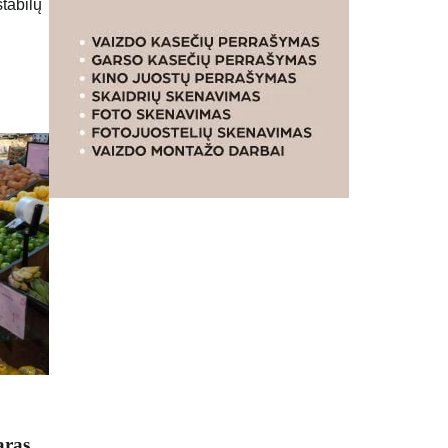
stabilų
aras