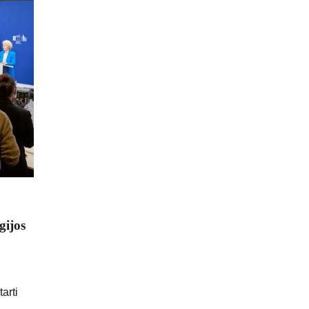
gijos
arti