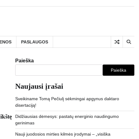
IENOS
PASLAUGOS
Paieška
Paieška
Naujausi įrašai
Sveikiname Tomą Pečiulį sėkmingai apgynus daktaro
disertaciją!
ikštę
Didžiausias dėmesys: pastatų energinio naudingumo
gerinimas
Nauji juodosios mirties kilmės įrodymai – „visiška