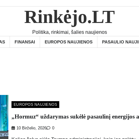
Rinkėjo.LT
Politika, rinkimai, šalies naujienos
AS
FINANSAI
EUROPOS NAUJIENOS
PASAULIO NAUJ
EUROPOS NAUJIENOS
„Hormuz“ uždarymas sukėlė pasaulinį energijos a
10 Birželio, 2026
0