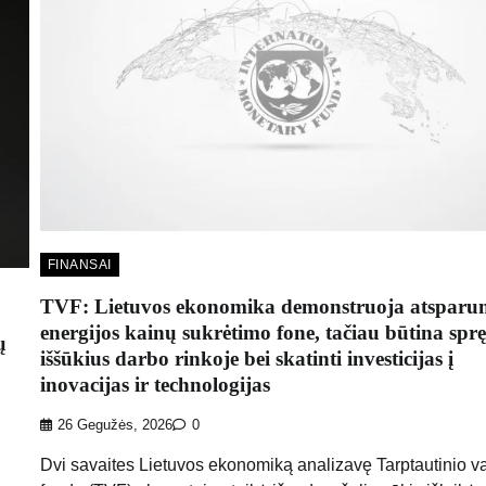
FINANSAI
TVF: Lietuvos ekonomika demonstruoja atspar
energijos kainų sukrėtimo fone, tačiau būtina sprę
ų
iššūkius darbo rinkoje bei skatinti investicijas į
inovacijas ir technologijas
26 Gegužės, 2026
0
Dvi savaites Lietuvos ekonomiką analizavę Tarptautinio va