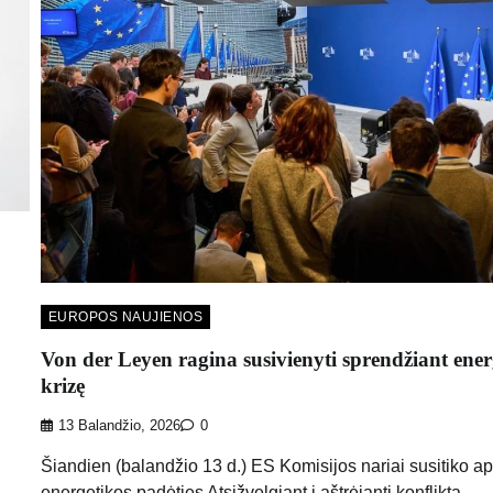
EUROPOS NAUJIENOS
Von der Leyen ragina susivienyti sprendžiant ener
krizę
13 Balandžio, 2026
0
Šiandien (balandžio 13 d.) ES Komisijos nariai susitiko apt
energetikos padėties Atsižvelgiant į aštrėjantį konfliktą