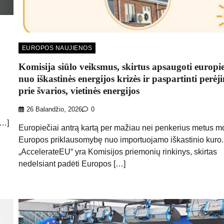
EUROPOS NAUJIENOS
Komisija siūlo veiksmus, skirtus apsaugoti europi
nuo iškastinės energijos krizės ir paspartinti perėj
prie švarios, vietinės energijos
26 Balandžio, 2026
0
[…]
Europiečiai antrą kartą per mažiau nei penkerius metus m
Europos priklausomybę nuo importuojamo iškastinio kuro.
„AccelerateEU“ yra Komisijos priemonių rinkinys, skirtas
nedelsiant padėti Europos […]