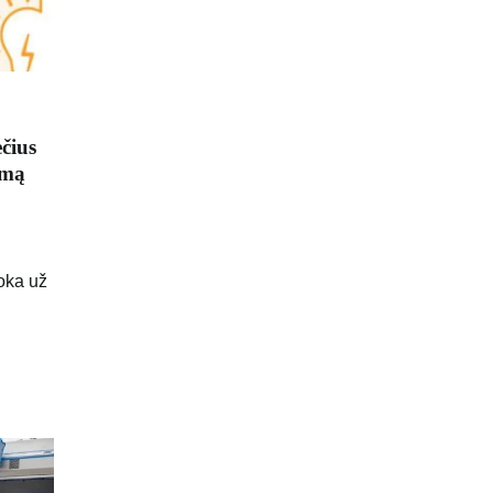
ečius
imą
oka už