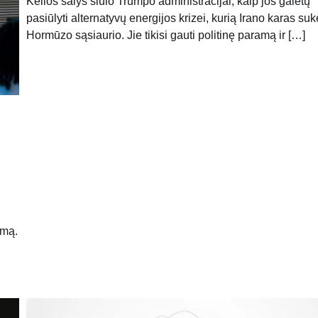
Kelios šalys siūlo Trumpo administracijai, kaip jos galėtų
pasiūlyti alternatyvų energijos krizei, kurią Irano karas suk
Hormūzo sąsiaurio. Jie tikisi gauti politinę paramą ir […]
amą.