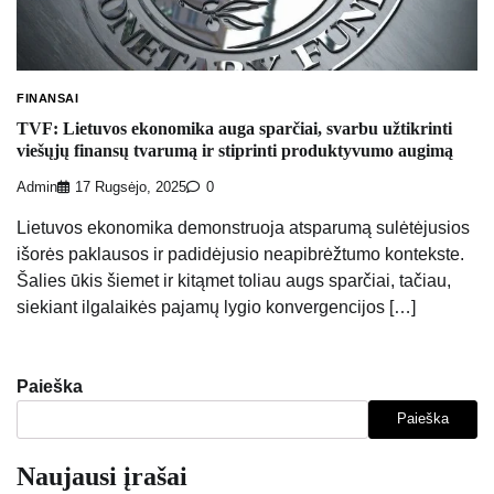
FINANSAI
TVF: Lietuvos ekonomika auga sparčiai, svarbu užtikrinti
viešųjų finansų tvarumą ir stiprinti produktyvumo augimą
Admin
17 Rugsėjo, 2025
0
Lietuvos ekonomika demonstruoja atsparumą sulėtėjusios
išorės paklausos ir padidėjusio neapibrėžtumo kontekste.
Šalies ūkis šiemet ir kitąmet toliau augs sparčiai, tačiau,
siekiant ilgalaikės pajamų lygio konvergencijos […]
Paieška
Paieška
Naujausi įrašai