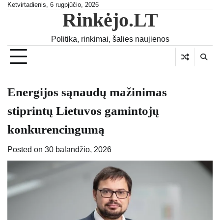
Skip
Ketvirtadienis, 6 rugpjūčio, 2026
Rinkėjo.LT
to
content
Politika, rinkimai, šalies naujienos
Energijos sąnaudų mažinimas
stiprintų Lietuvos gamintojų
konkurencingumą
Posted on
30 balandžio, 2026