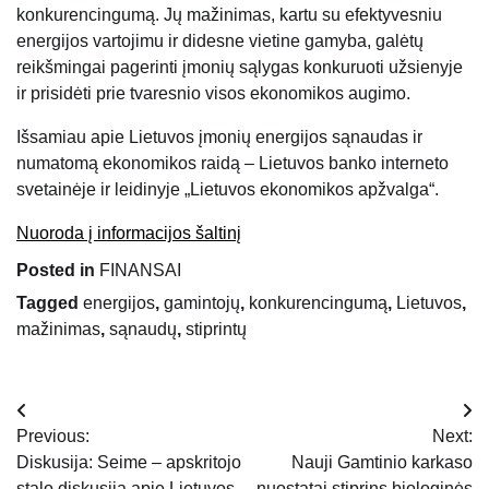
konkurencingumą. Jų mažinimas, kartu su efektyvesniu
energijos vartojimu ir didesne vietine gamyba, galėtų
reikšmingai pagerinti įmonių sąlygas konkuruoti užsienyje
ir prisidėti prie tvaresnio visos ekonomikos augimo.
Išsamiau apie Lietuvos įmonių energijos sąnaudas ir
numatomą ekonomikos raidą – Lietuvos banko interneto
svetainėje ir leidinyje „Lietuvos ekonomikos apžvalga“.
Nuoroda į informacijos šaltinį
Posted in
FINANSAI
Tagged
energijos
,
gamintojų
,
konkurencingumą
,
Lietuvos
,
mažinimas
,
sąnaudų
,
stiprintų
Navigacija
Previous:
Next:
tarp
Diskusija: Seime – apskritojo
Nauji Gamtinio karkaso
stalo diskusija apie Lietuvos
nuostatai stiprins biologinės