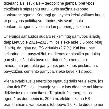
didėjančiais iššūkiais – geopolitine įtampa, prekybos
trikdžiais ir stipresniu euru, kuris mažina eksporto
konkurencingumą. Kadangi galimybės keisti valiutos kursą
ar prekybos politiką yra ribotos, vis svarbesniu
konkurencingumo veiksniu tampa energijos kaina.
Energijos sąnaudos sudaro reikšmingą gamybos išlaidų
dalį: Lietuvoje 2021–2023 m. jos siekė apie 3,5 proc. visų
išlaidų, daugiau nei ES vidurkis (2,7 %). Kai kuriuose
sektoriuose – pavyzdžiui, medienos ar plastiko produktų
gamyboje, ši dalis buvo dar didesnė, o nemetalo
mineralinių produktų gamyboje, prie kurios priskiriama,
pavyzdžiui, cemento gamyba, siekė beveik 12 proc.
Viena svarbiausių energijos sąnaudų dalis yra elektra, jos
kaina tiek ES, tiek Lietuvoje yra kur kas didesnė nei kitose
didžiosiose ekonomikose. Tarptautinės energetikos
agentūros duomenimis, 2025 m. elektros kaina ES
pramoniniams vartotojams tebebuvo 1,6 karto didesnė nei