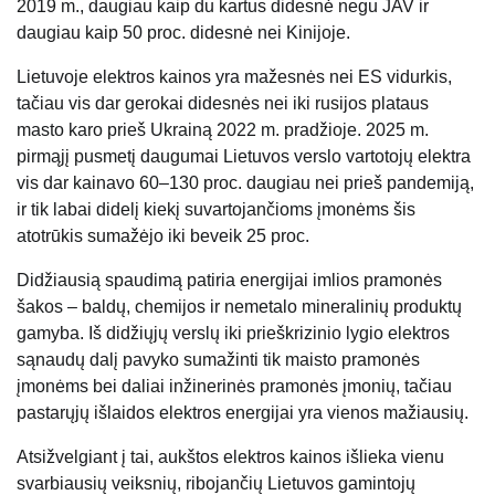
2019 m., daugiau kaip du kartus didesnė negu JAV ir
daugiau kaip 50 proc. didesnė nei Kinijoje.
Lietuvoje elektros kainos yra mažesnės nei ES vidurkis,
tačiau vis dar gerokai didesnės nei iki rusijos plataus
masto karo prieš Ukrainą 2022 m. pradžioje. 2025 m.
pirmąjį pusmetį daugumai Lietuvos verslo vartotojų elektra
vis dar kainavo 60–130 proc. daugiau nei prieš pandemiją,
ir tik labai didelį kiekį suvartojančioms įmonėms šis
atotrūkis sumažėjo iki beveik 25 proc.
Didžiausią spaudimą patiria energijai imlios pramonės
šakos – baldų, chemijos ir nemetalo mineralinių produktų
gamyba. Iš didžiųjų verslų iki prieškrizinio lygio elektros
sąnaudų dalį pavyko sumažinti tik maisto pramonės
įmonėms bei daliai inžinerinės pramonės įmonių, tačiau
pastarųjų išlaidos elektros energijai yra vienos mažiausių.
Atsižvelgiant į tai, aukštos elektros kainos išlieka vienu
svarbiausių veiksnių, ribojančių Lietuvos gamintojų