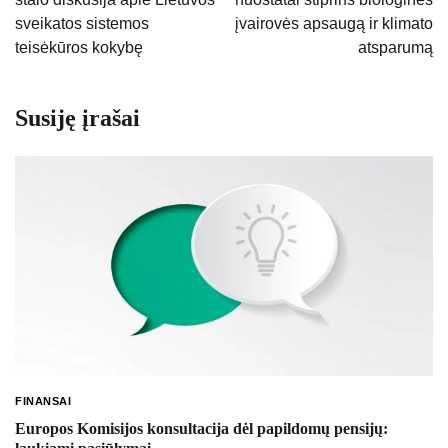
įrašų
sveikatos sistemos
įvairovės apsaugą ir klimato
teisėkūros kokybę
atsparumą
Susiję įrašai
FINANSAI
Europos Komisijos konsultacija dėl papildomų pensijų: