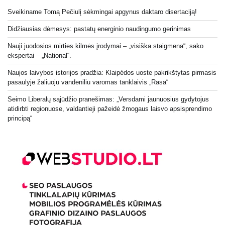
Sveikiname Tomą Pečiulį sėkmingai apgynus daktaro disertaciją!
Didžiausias dėmesys: pastatų energinio naudingumo gerinimas
Nauji juodosios mirties kilmės įrodymai – „visiška staigmena“, sako
ekspertai – „National“.
Naujos laivybos istorijos pradžia: Klaipėdos uoste pakrikštytas pirmasis
pasaulyje žaliuoju vandeniliu varomas tanklaivis „Rasa“
Seimo Liberalų sąjūdžio pranešimas: „Versdami jaunuosius gydytojus
atidirbti regionuose, valdantieji pažeidė žmogaus laisvo apsisprendimo
principą“