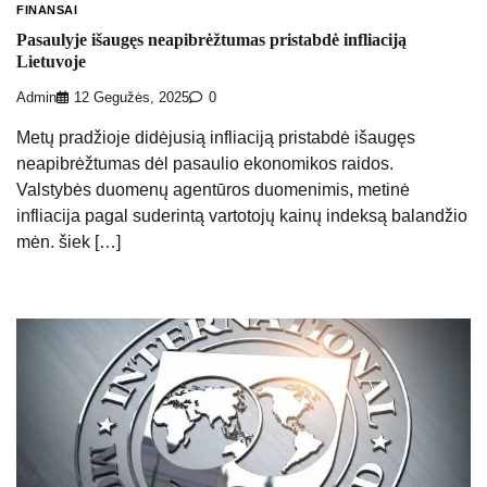
FINANSAI
Pasaulyje išaugęs neapibrėžtumas pristabdė infliaciją
Lietuvoje
Admin
12 Gegužės, 2025
0
Metų pradžioje didėjusią infliaciją pristabdė išaugęs
neapibrėžtumas dėl pasaulio ekonomikos raidos.
Valstybės duomenų agentūros duomenimis, metinė
infliacija pagal suderintą vartotojų kainų indeksą balandžio
mėn. šiek […]