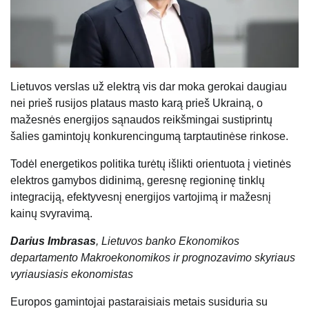
Lietuvos verslas už elektrą vis dar moka gerokai daugiau
nei prieš rusijos plataus masto karą prieš Ukrainą, o
mažesnės energijos sąnaudos reikšmingai sustiprintų
šalies gamintojų konkurencingumą tarptautinėse rinkose.
Todėl energetikos politika turėtų išlikti orientuota į vietinės
elektros gamybos didinimą, geresnę regioninę tinklų
integraciją, efektyvesnį energijos vartojimą ir mažesnį
kainų svyravimą.
Darius Imbrasas
, Lietuvos banko Ekonomikos
departamento Makroekonomikos ir prognozavimo skyriaus
vyriausiasis ekonomistas
Europos gamintojai pastaraisiais metais susiduria su