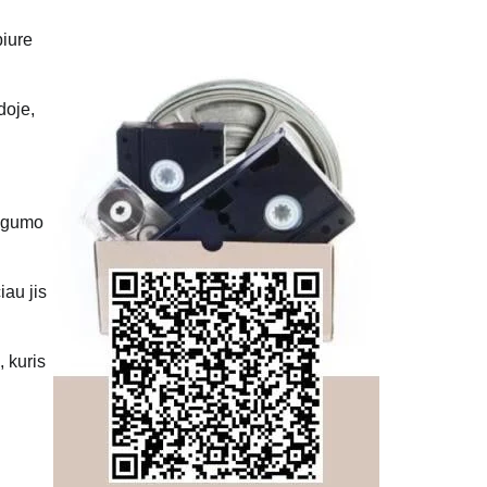
biure
doje,
augumo
iau jis
, kuris