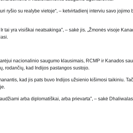
i ryšio su realybe vietoje“, – ketvirtadienį interviu savo jojimo 
r tai yra visiškai neatsakinga”, – sakė jis. „Žmonės visoje Kana
iasi.
atarėjui nacionalinio saugumo klausimais, RCMP ir Kanados s
mų, rodančių, kad Indijos pastangos sustojo.
antis, kad jis pats buvo Indijos užsienio kišimosi taikiniu. Tač
je.
 spaudžiami arba diplomatiškai, arba prievarta”, – sakė Dhaliwalas