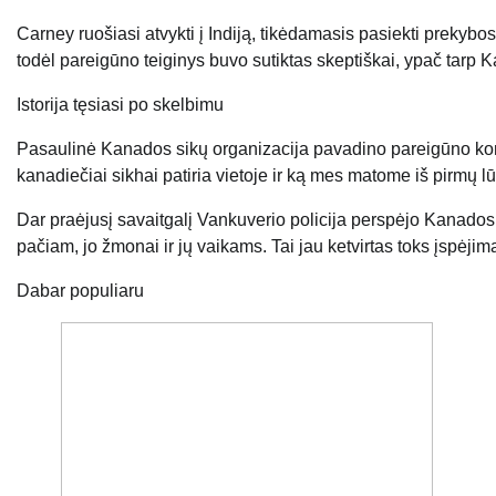
Carney ruošiasi atvykti į Indiją, tikėdamasis pasiekti prekyb
todėl pareigūno teiginys buvo sutiktas skeptiškai, ypač tarp 
Istorija tęsiasi po skelbimu
Pasaulinė Kanados sikų organizacija pavadino pareigūno komen
kanadiečiai sikhai patiria vietoje ir ką mes matome iš pirmų lū
Dar praėjusį savaitgalį Vankuverio policija perspėjo Kanad
pačiam, jo ​​žmonai ir jų vaikams. Tai jau ketvirtas toks įspėji
Dabar populiaru