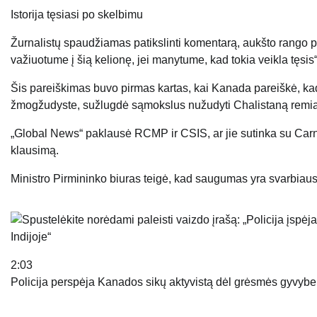
Istorija tęsiasi po skelbimu
Žurnalistų spaudžiamas patikslinti komentarą, aukšto rango p
važiuotume į šią kelionę, jei manytume, kad tokia veikla tęsis“
Šis pareiškimas buvo pirmas kartas, kai Kanada pareiškė, kad
žmogžudyste, sužlugdė sąmokslus nužudyti Chalistaną remianč
„Global News“ paklausė RCMP ir CSIS, ar jie sutinka su Carne
klausimą.
Ministro Pirmininko biuras teigė, kad saugumas yra svarbiausi
2:03
Policija perspėja Kanados sikų aktyvistą dėl grėsmės gyvybei 