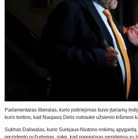
Parlamentaras liberalas, kurio jodinėjimas buvo įtariamų Ind
kuris tvirtino, kad Naujasis Delis nutraukė užsienio kišimosi
Sukhas Daliwalas, kurio Surėjaus-Niutono rinkimų apygardą su
prezidento nužudymas, sakė, kad pareigūnas nesiderina su