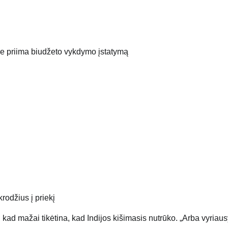
se priima biudžeto vykdymo įstatymą
rodžius į priekį
kad mažai tikėtina, kad Indijos kišimasis nutrūko. „Arba vyriau