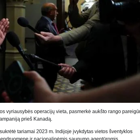
ijos vyriausybės operacijų vieta, pasmerkė aukšto rango pareigū
 kampaniją prieš Kanadą.
krėtė tariamai 2023 m. Indijoje įvykdytas vietos šventyklos
 bendruomene ir nacionalinėmis saugumo agentūromis.