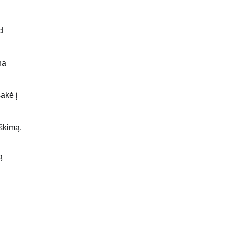
d
na
akė į
iškimą.