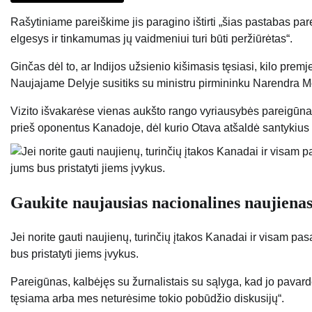
Rašytiniame pareiškime jis paragino ištirti „šias pastabas p
elgesys ir tinkamumas jų vaidmeniui turi būti peržiūrėtas“.
Ginčas dėl to, ar Indijos užsienio kišimasis tęsiasi, kilo pre
Naujajame Delyje susitiks su ministru pirmininku Narendra M
Vizito išvakarėse vienas aukšto rango vyriausybės pareigūna
prieš oponentus Kanadoje, dėl kurio Otava atšaldė santykius
Gaukite naujausias nacionalines naujiena
Jei norite gauti naujienų, turinčių įtakos Kanadai ir visam pas
bus pristatyti jiems įvykus.
Pareigūnas, kalbėjęs su žurnalistais su sąlyga, kad jo pavard
tęsiama arba mes neturėsime tokio pobūdžio diskusijų“.