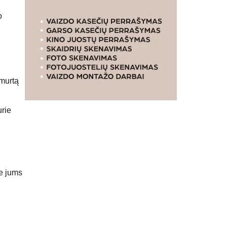
o
smurtą
ie jums