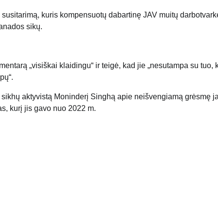
os susitarimą, kuris kompensuotų dabartinę JAV muitų darbotvark
Kanados sikų.
tarą „visiškai klaidingu“ ir teigė, kad jie „nesutampa su tuo, 
pų“.
os sikhų aktyvistą Moninderį Singhą apie neišvengiamą grėsmę 
mas, kurį jis gavo nuo 2022 m.