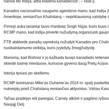
naiviai tiki Indija, arba klaidina kanadiečius“, – rašė ji.
Kanados nacionalinio saugumo agentūros mano, kad Indija 2
Amerikoje, remiančius Khalistaną – nepriklausomą valstyb
Pirmoji auka tariamai buvo Hardeep Singh Nijjar, kuris buvo n
RCMP mano, kad Indija privertė nužudymą organizuoti gaujo
FTB atskleidė panašų sąmokslą nužudyti Kanados pro Chalist
nusikalstamumo veikėją, kuris įvykdytų žmogžudystę.
Manoma, kad Bishnoi ir jo kažkada buvęs kanadietis leitenanta
skleidė baimę miestuose, kuriuose gyvena daug Pietų Azijos 
Istorija tęsiasi po skelbimu
RCMP komisaras Mike'as Duheme'as 2024 m. spalį paskelbė, 
nukreiptų prieš Chalistaną remiančius aktyvistus. Vėliau Kana
Tačiau pradėjęs eiti pareigas, Carney atkūrė ir pagilino ryšius 
Naująjį Delį.