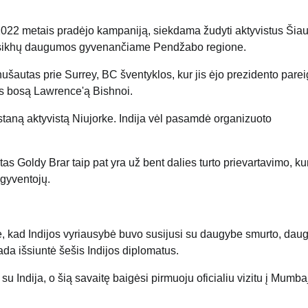
022 metais pradėjo kampaniją, siekdama žudyti aktyvistus Šia
ę sikhų daugumos gyvenančiame Pendžabo regione.
ušautas prie Surrey, BC šventyklos, kur jis ėjo prezidento parei
s bosą Lawrence'ą Bishnoi.
aną aktyvistą Niujorke. Indija vėl pasamdė organizuoto
s Goldy Brar taip pat yra už bent dalies turto prievartavimo, ku
gyventojų.
kad Indijos vyriausybė buvo susijusi su daugybe smurto, daug
da išsiuntė šešis Indijos diplomatus.
su Indija, o šią savaitę baigėsi pirmuoju oficialiu vizitu į Mumbaj