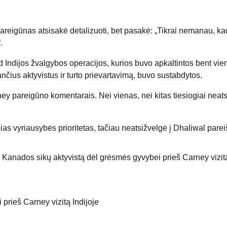
areigūnas atsisakė detalizuoti, bet pasakė: „Tikrai nemanau, ka
.
 Indijos žvalgybos operacijos, kurios buvo apkaltintos bent vie
ius aktyvistus ir turto prievartavimą, buvo sustabdytos.
y pareigūno komentarais. Nei vienas, nei kitas tiesiogiai neats
as vyriausybės prioritetas, tačiau neatsižvelgė į Dhaliwal pare
prieš Carney vizitą Indijoje