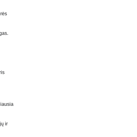
urės
gas.
ris
iausia
ų ir