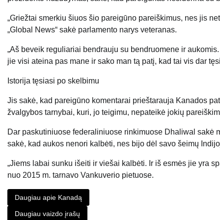
„Griežtai smerkiu šiuos šio pareigūno pareiškimus, nes jis netur
„Global News“ sakė parlamento narys veteranas.
„Aš beveik reguliariai bendrauju su bendruomene ir aukomis. I
jie visi ateina pas mane ir sako man tą patį, kad tai vis dar tęs
Istorija tęsiasi po skelbimu
Jis sakė, kad pareigūno komentarai prieštarauja Kanados p
žvalgybos tarnybai, kuri, jo teigimu, nepateikė jokių pareiški
Dar paskutiniuose federaliniuose rinkimuose Dhaliwal sakė man
sakė, kad aukos nenori kalbėti, nes bijo dėl savo šeimų Indijo
„Jiems labai sunku išeiti ir viešai kalbėti. Ir iš esmės jie yra
nuo 2015 m. tarnavo Vankuverio pietuose.
Daugiau apie Kanadą
Daugiau vaizdo įrašų