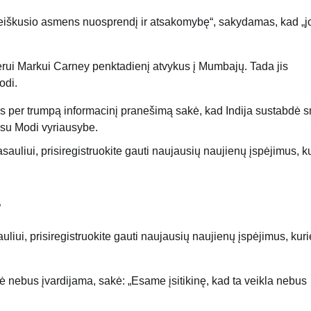
areiškusio asmens nuosprendį ir atsakomybę“, sakydamas, kad „j
mjerui Markui Carney penktadienį atvykus į Mumbajų. Tada jis
odi.
s per trumpą informacinį pranešimą sakė, kad Indija sustabdė 
 su Modi vyriausybe.
s
auliui, prisiregistruokite gauti naujausių naujienų įspėjimus, kur
ė nebus įvardijama, sakė: „Esame įsitikinę, kad ta veikla nebus