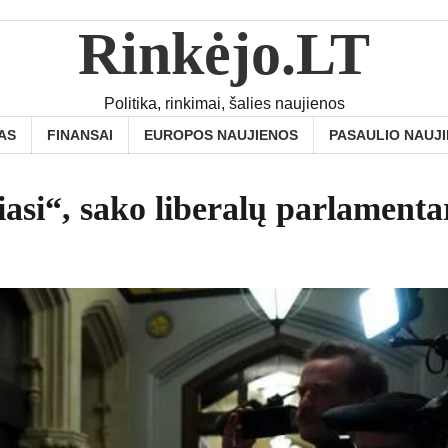
Rinkėjo.LT
Politika, rinkimai, šalies naujienos
AS
FINANSAI
EUROPOS NAUJIENOS
PASAULIO NAUJ
siasi“, sako liberalų parlamenta