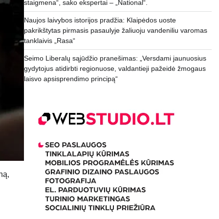
staigmena“, sako ekspertai – „National“.
Naujos laivybos istorijos pradžia: Klaipėdos uoste
pakrikštytas pirmasis pasaulyje žaliuoju vandeniliu varomas
tanklaivis „Rasa“
Seimo Liberalų sąjūdžio pranešimas: „Versdami jaunuosius
gydytojus atidirbti regionuose, valdantieji pažeidė žmogaus
laisvo apsisprendimo principą“
ną,