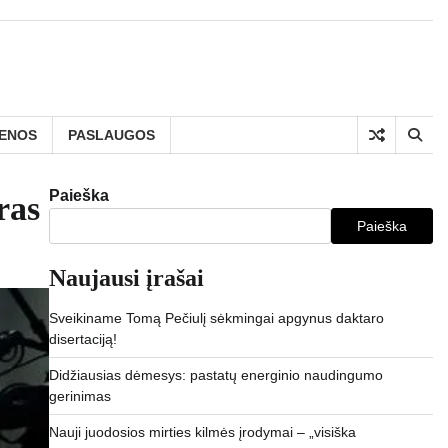
IENOS
PASLAUGOS
Paieška
ras
Paieška
Naujausi įrašai
Sveikiname Tomą Pečiulį sėkmingai apgynus daktaro
disertaciją!
Didžiausias dėmesys: pastatų energinio naudingumo
gerinimas
Nauji juodosios mirties kilmės įrodymai – „visiška