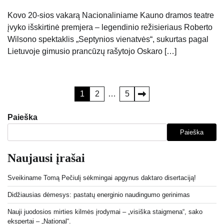
Kovo 20-sios vakarą Nacionaliniame Kauno dramos teatre
įvyko išskirtinė premjera – legendinio režisieriaus Roberto
Wilsono spektaklis „Septynios vienatvės“, sukurtas pagal
Lietuvoje gimusio prancūzų rašytojo Oskaro […]
Įrašų
1
2
…
5
puslapiavimas
Paieška
Paieška
Naujausi įrašai
Sveikiname Tomą Pečiulį sėkmingai apgynus daktaro disertaciją!
Didžiausias dėmesys: pastatų energinio naudingumo gerinimas
Nauji juodosios mirties kilmės įrodymai – „visiška staigmena“, sako
ekspertai – „National“.