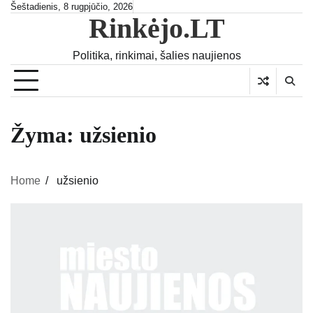
Skip
Šeštadienis, 8 rugpjūčio, 2026
Rinkėjo.LT
to
content
Politika, rinkimai, šalies naujienos
Žyma:
užsienio
Home
užsienio