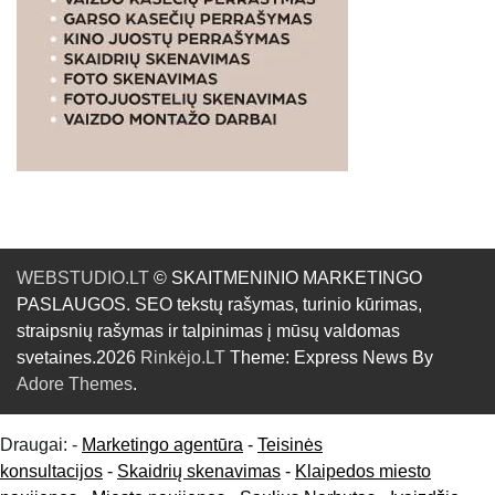
WEBSTUDIO.LT
© SKAITMENINIO MARKETINGO
PASLAUGOS. SEO tekstų rašymas, turinio kūrimas,
straipsnių rašymas ir talpinimas į mūsų valdomas
svetaines.2026
Rinkėjo.LT
Theme: Express News By
Adore Themes
.
Draugai: -
Marketingo agentūra
-
Teisinės
konsultacijos
-
Skaidrių skenavimas
-
Klaipedos miesto