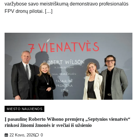
varžybose savo meistriškumą demonstravo profesionalūs
FPV dronų pilotai. […]
MIESTO NAUJIENOS
Į pasaulinę Roberto Wilsono premjerą „Septynios vienatvės“
rinkosi žinomi žmonės ir svečiai iš užsienio
22 Kovo, 2026
0