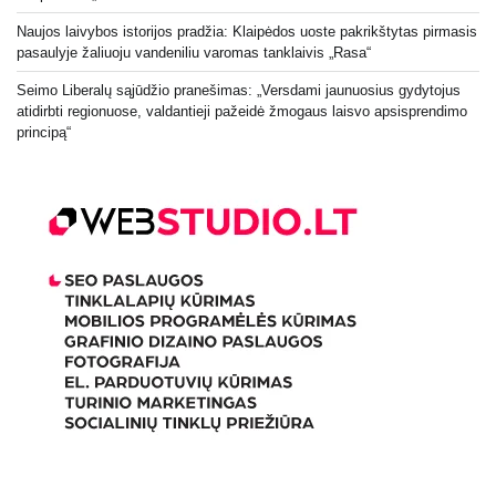
Naujos laivybos istorijos pradžia: Klaipėdos uoste pakrikštytas pirmasis
pasaulyje žaliuoju vandeniliu varomas tanklaivis „Rasa“
Seimo Liberalų sąjūdžio pranešimas: „Versdami jaunuosius gydytojus
atidirbti regionuose, valdantieji pažeidė žmogaus laisvo apsisprendimo
principą“