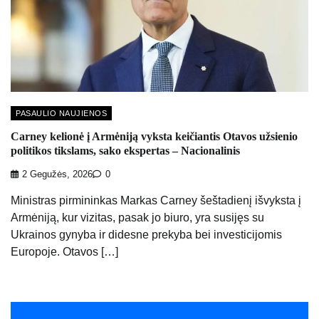
PASAULIO NAUJIENOS
Carney kelionė į Armėniją vyksta keičiantis Otavos užsienio
politikos tikslams, sako ekspertas – Nacionalinis
2 Gegužės, 2026
0
Ministras pirmininkas Markas Carney šeštadienį išvyksta į
Armėniją, kur vizitas, pasak jo biuro, yra susijęs su
Ukrainos gynyba ir didesne prekyba bei investicijomis
Europoje. Otavos […]