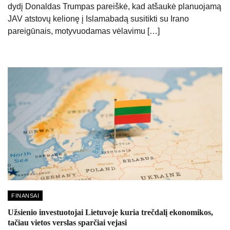
dydį Donaldas Trumpas pareiškė, kad atšaukė planuojamą
JAV atstovų kelionę į Islamabadą susitikti su Irano
pareigūnais, motyvuodamas vėlavimu […]
FINANSAI
Užsienio investuotojai Lietuvoje kuria trečdalį ekonomikos,
tačiau vietos verslas sparčiai vejasi