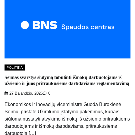
POLITIKA
Seimas svarstys siūlymą tobulinti išmokų darbuotojams iš
užsienio ir juos pritraukusiems darbdaviams reglamentavimą
27 Balandžio, 2026
0
Ekonomikos ir inovacijų viceministrė Guoda Burokienė
Seimui pristatė Užimtumo įstatymo pakeitimus, kuriais
siūloma nustatyti atvykimo išmokų iš užsienio pritrauktiems
darbuotojams ir išmokų darbdaviams, pritraukusiems
darbuotoją […]