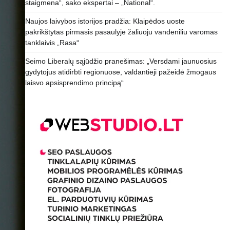
staigmena“, sako ekspertai – „National“.
Naujos laivybos istorijos pradžia: Klaipėdos uoste
pakrikštytas pirmasis pasaulyje žaliuoju vandeniliu varomas
tanklaivis „Rasa“
Seimo Liberalų sąjūdžio pranešimas: „Versdami jaunuosius
gydytojus atidirbti regionuose, valdantieji pažeidė žmogaus
laisvo apsisprendimo principą“