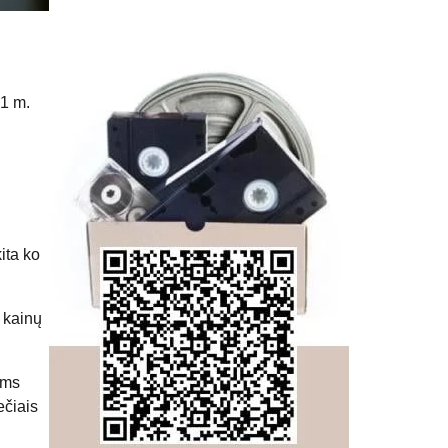
21 m.
ita ko
s kainų
ems
ečiais