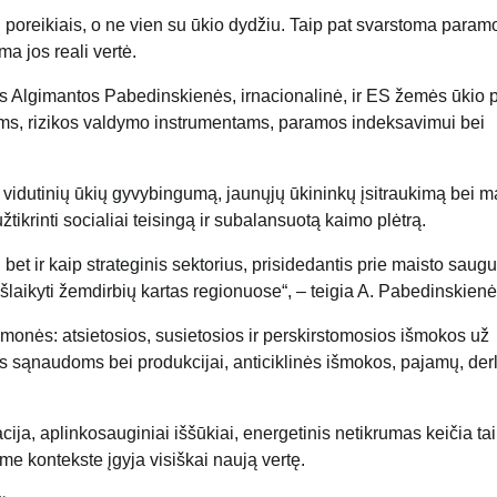
ų poreikiais, o ne vien su ūkio dydžiu. Taip pat svarstoma param
 jos reali vertė.
ės
Algimantos Pabedinskienės
, irnacionalinė, ir ES žemės ūkio p
ėms, rizikos valdymo instrumentams, paramos indeksavimui bei
r vidutinių ūkių gyvybingumą, jaunųjų ūkininkų įsitraukimą bei 
žtikrinti socialiai teisingą ir subalansuotą kaimo plėtrą.
bet ir kaip strateginis sektorius, prisidedantis prie maisto saug
šlaikyti žemdirbių kartas regionuose“, – teigia A. Pabedinskienė
onės: atsietosios, susietosios ir perskirstomosios išmokos už
s sąnaudoms bei produkcijai, anticiklinės išmokos, pajamų, der
acija, aplinkosauginiai iššūkiai, energetinis netikrumas keičia tai
e kontekste įgyja visiškai naują vertę.