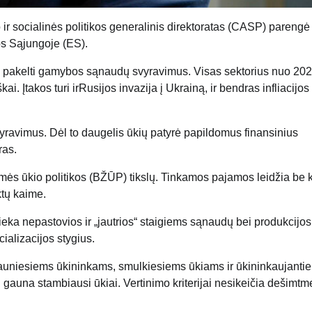
r socialinės politikos generalinis direktoratas (CASP) parengė
os Sąjungoje (ES).
ali pakelti gamybos sąnaudų svyravimus. Visas sektorius nuo 20
ai. Įtakos turi irRusijos invazija į Ukrainą, ir bendras infliacijos
svyravimus. Dėl to daugelis ūkių patyrė papildomus finansinius
ras.
ės ūkio politikos (BŽŪP) tikslų. Tinkamos pajamos leidžia be k
ktų kaime.
 lieka nepastovios ir „jautrios“ staigiems sąnaudų bei produkcijo
cializacijos stygius.
jauniesiems ūkininkams, smulkiesiems ūkiams ir
ūkininkaujanti
 gauna stambiausi ūkiai. Vertinimo kriterijai nesikeičia dešimtm