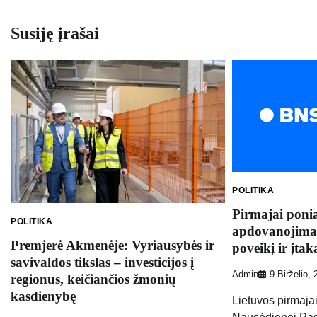
įrašų
Susiję įrašai
POLITIKA
Pirmajai ponia
POLITIKA
apdovanojimas
Premjerė Akmenėje: Vyriausybės ir
poveikį ir įtak
savivaldos tikslas – investicijos į
Admin
9 Birželio,
regionus, keičiančios žmonių
kasdienybę
Lietuvos pirmaja