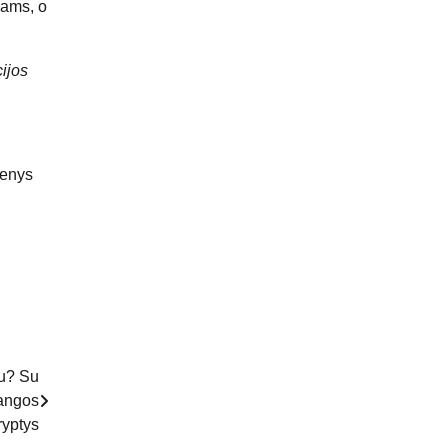
nams, o
ijos
menys
iu? Su
žangos
ryptys