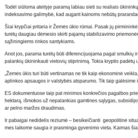
Todėl siūloma ateityje paramą labiau sieti su realiais ūkinink
indeksavimo galimybė, kad augant kainoms nebūtų prarandama
Šiai krypčiai pritaria ir Žemės ūkio rūmai. Pasak jų pirminink
turėtų daugiau dėmesio skirti pajamų stabilizavimo priemon
sąžiningiems rinkos santykiams.
Anot jos, parama turėtų būti diferencijuojama pagal smulkių i
palankių ūkininkauti vietovių stiprinimą. Tokia kryptis padėtų u
„Žemės ūkis turi būti vertinamas ne tik kaip ekonominė veikla, 
aplinkos apsaugos ir valstybės atsparumo. Tik taip galėsime i
ES dokumentuose taip pat minimos konkrečios pagalbos priem
hektarą, išmokos už nepalankias gamtines sąlygas, subsidijo
ar pelno maržos draudimas.
Ir pabaigai nedidelis reziumė – besikeičianti
g
eopolitinė situ
mes laikome saugia ir prasminga gyvenimo vieta. Kaimas šiam