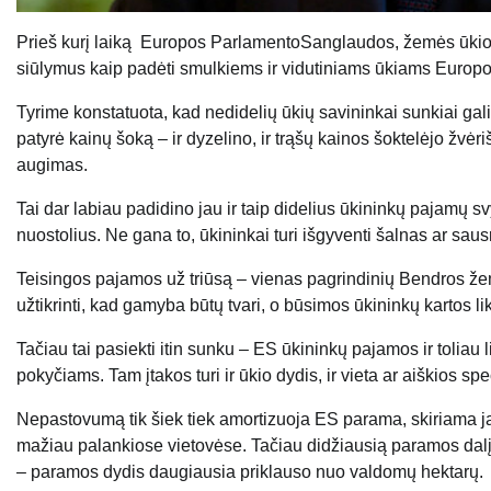
Prieš kurį laiką Europos ParlamentoSanglaudos, žemės ūkio i
siūlymus kaip padėti smulkiems ir vidutiniams ūkiams Europ
Tyrime konstatuota, kad nedidelių ūkių savininkai sunkiai g
patyrė kainų šoką – ir dyzelino, ir trąšų kainos šoktelėjo žvėrišk
augimas.
Tai dar labiau padidino jau ir taip didelius ūkininkų pajamų 
nuostolius. Ne gana to, ūkininkai turi išgyventi šalnas ar saus
Teisingos pajamos už triūsą – vienas pagrindinių Bendros žem
užtikrinti, kad gamyba būtų tvari, o būsimos ūkininkų kartos li
Tačiau tai pasiekti itin sunku – ES ūkininkų pajamos ir toliau
pokyčiams. Tam įtakos turi ir ūkio dydis, ir vieta ar aiškios spe
Nepastovumą tik šiek tiek amortizuoja ES parama, skiriama 
mažiau palankiose vietovėse
. Tačiau didžiausią paramos dalį
– paramos dydis daugiausia priklauso nuo valdomų hektarų.