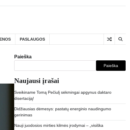
IENOS
PASLAUGOS
Paieška
Paieška
Naujausi įrašai
Sveikiname Tomą Pečiulį sėkmingai apgynus daktaro
disertaciją!
Didžiausias dėmesys: pastatų energinio naudingumo
gerinimas
Nauji juodosios mirties kilmės įrodymai – „visiška