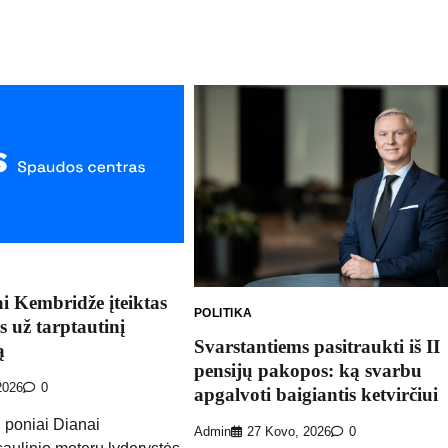
i Kembridže įteiktas
POLITIKA
 už tarptautinį
Svarstantiems pasitraukti iš II
ą
pensijų pakopos: ką svarbu
 2026
0
apgalvoti baigiantis ketvirčiui
i poniai Dianai
Admin
27 Kovo, 2026
0