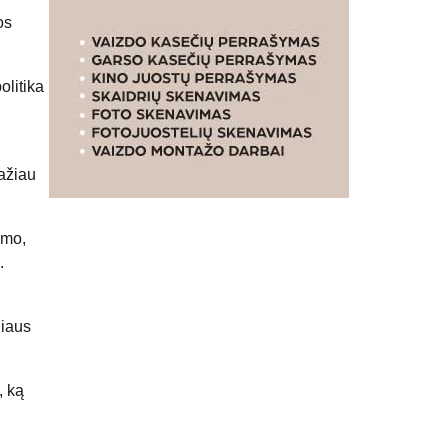
os
olitika
mažiau
umo,
.
liaus
, ką