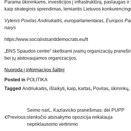
Parama ūkininkams, investicijos į infrastruktūrą, paslaugas ir
kaip strateginis sprendimas, lemiantis Lietuvos konkurencing
Vytenis Povilas Andriukaitis, europarlamentaras, Europos Par
narys
https://www.socialistsanddemocrats.eu/lt
„BNS Spaudos centre“ skelbiami įvairių organizacijų praneši
bei jų atstovaujamos organizacijos.
Nuoroda į informacijos šaltinį
Posted in
POLITIKA
Tagged
Andriukaitis
,
išlaikyti
,
kaip
,
kartas
,
Povilas
,
ūkininkų
,
Seimo narL. Kazlavicko pranešimas: dėl PUPP
Navigacija
Previous:
slenksčio atsisakymo opozicija reikalauja
tarp
nepriklausomo vertinimo