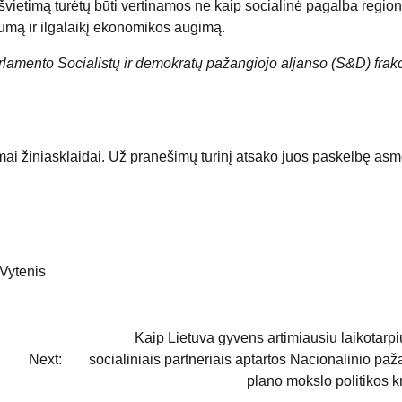
 švietimą turėtų būti vertinamos ne kaip socialinė pagalba regio
umą ir ilgalaikį ekonomikos augimą.
lamento Socialistų ir demokratų pažangiojo aljanso (S&D) frakc
mai žiniasklaidai. Už pranešimų turinį atsako juos paskelbę as
Vytenis
Kaip Lietuva gyvens artimiausiu laikotarp
Next:
socialiniais partneriais aptartos Nacionalinio pa
plano mokslo politikos k