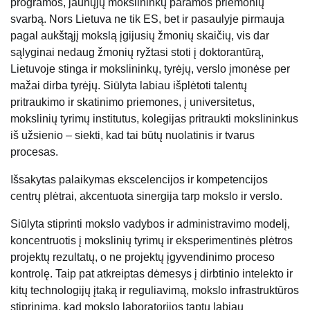
programos, jaunųjų mokslininkų paramos priemonių
svarbą. Nors Lietuva ne tik ES, bet ir pasaulyje pirmauja
pagal aukštąjį mokslą įgijusių žmonių skaičių, vis dar
sąlyginai nedaug žmonių ryžtasi stoti į doktorantūrą,
Lietuvoje stinga ir mokslininkų, tyrėjų, verslo įmonėse per
mažai dirba tyrėjų. Siūlyta labiau išplėtoti talentų
pritraukimo ir skatinimo priemones, į universitetus,
mokslinių tyrimų institutus, kolegijas pritraukti mokslininkus
iš užsienio – siekti, kad tai būtų nuolatinis ir tvarus
procesas.
Išsakytas palaikymas ekscelencijos ir kompetencijos
centrų plėtrai, akcentuota sinergija tarp mokslo ir verslo.
Siūlyta stiprinti mokslo vadybos ir administravimo modelį,
koncentruotis į mokslinių tyrimų ir eksperimentinės plėtros
projektų rezultatų, o ne projektų įgyvendinimo proceso
kontrolę. Taip pat atkreiptas dėmesys į dirbtinio intelekto ir
kitų technologijų įtaką ir reguliavimą, mokslo infrastruktūros
stiprinimą, kad mokslo laboratorijos taptų labiau