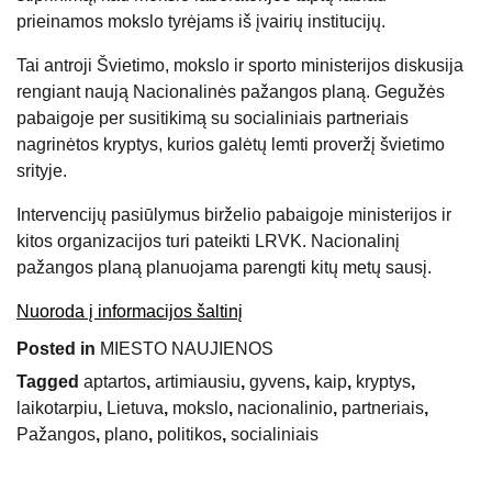
prieinamos mokslo tyrėjams iš įvairių institucijų.
Tai antroji Švietimo, mokslo ir sporto ministerijos diskusija
rengiant naują Nacionalinės pažangos planą. Gegužės
pabaigoje per susitikimą su socialiniais partneriais
nagrinėtos kryptys, kurios galėtų lemti proveržį švietimo
srityje.
Intervencijų pasiūlymus birželio pabaigoje ministerijos ir
kitos organizacijos turi pateikti LRVK. Nacionalinį
pažangos planą planuojama parengti kitų metų sausį.
Nuoroda į informacijos šaltinį
Posted in
MIESTO NAUJIENOS
Tagged
aptartos
,
artimiausiu
,
gyvens
,
kaip
,
kryptys
,
laikotarpiu
,
Lietuva
,
mokslo
,
nacionalinio
,
partneriais
,
Pažangos
,
plano
,
politikos
,
socialiniais