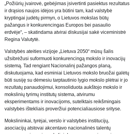
„Požiūrių įvairovė, gebėjimas įsivertinti pasiektus rezultatus
ir drąsios naujos idėjos yra būtini tam, kad valstybė
kryptingai judėtų pirmyn, o Lietuvos mokslas būtų
pažangus ir konkurencingas Europos bei pasaulio
erdvėje“, – skatindama atvirai diskusijai sakė viceministrė
Regina Valutytė.
Valstybės ateities vizijoje „Lietuva 2050“ mūsų šalis
užsibrėžusi suformuoti konkurencingą mokslo ir inovacijų
sistemą. Tad rengiant Nacionalinį pažangos planą,
diskutuojama, kad esminiai Lietuvos mokslo bruožai galėtų
būti susiję su dėmesiu tarptautinio lygio mokslo plėtrai ir jo
rezultatų panaudojimui, konsoliduota aukštojo mokslo ir
mokslinių tyrimų institutų sistema, atvirumu
eksperimentams ir inovacijoms, sutelktais reikšmingais
valstybės ištekliais proveržiui potencialiausiose srityse.
Mokslininkai, tyrėjai, verslo ir valstybės institucijų,
asociacijų atstovai akcentavo nacionalinės talentų