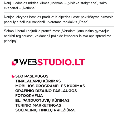
Nauji juodosios mirties kilmės įrodymai – „visiška staigmena“, sako
ekspertai – „National“.
Naujos laivybos istorijos pradžia: Klaipėdos uoste pakrikštytas pirmasis
pasaulyje žaliuoju vandeniliu varomas tanklaivis „Rasa“
Seimo Liberalų sąjūdžio pranešimas: „Versdami jaunuosius gydytojus
atidirbti regionuose, valdantieji pažeidė žmogaus laisvo apsisprendimo
principą“