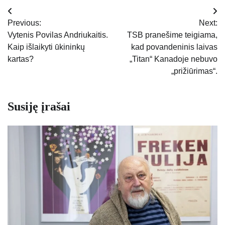
Navigacija
Previous:
Next:
tarp
Vytenis Povilas Andriukaitis.
TSB pranešime teigiama,
Kaip išlaikyti ūkininkų
kad povandeninis laivas
įrašų
kartas?
„Titan“ Kanadoje nebuvo
„prižiūrimas“.
Susiję įrašai