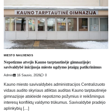
MIESTO NAUJIENOS
Nepotizmo atvejis Kauno tarptautinėje gimnazijoje:
savivaldybė inicijuoja miesto ugdymo įstaigų patikrinimus
Admin
16 Sausio, 2026
0
Kauno miesto savivaldybės administracijos Centralizuoto
vidaus audito skyriaus atliktas auditas Kauno tarptautinėje
gimnazijoje atskleidė nepotizmo požymius ir reikšmingus
interesų konfliktų valdymo trūkumus. Savivaldybė pradėjo
aplinkybių […]