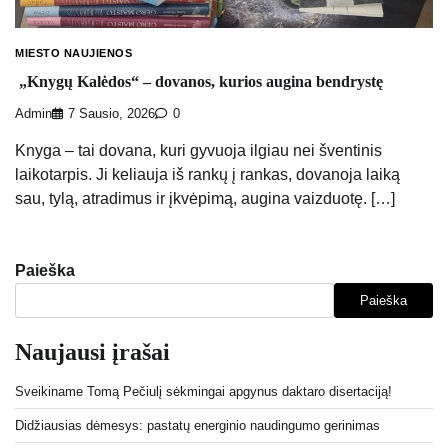
MIESTO NAUJIENOS
„Knygų Kalėdos“ – dovanos, kurios augina bendrystę
Admin
7 Sausio, 2026
0
Knyga – tai dovana, kuri gyvuoja ilgiau nei šventinis
laikotarpis. Ji keliauja iš rankų į rankas, dovanoja laiką
sau, tylą, atradimus ir įkvėpimą, augina vaizduotę. […]
Paieška
Paieška
Naujausi įrašai
Sveikiname Tomą Pečiulį sėkmingai apgynus daktaro disertaciją!
Didžiausias dėmesys: pastatų energinio naudingumo gerinimas