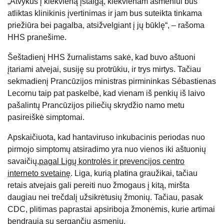
„Atvykus į kiekvieną įstaigą, kiekvienam asmeniui bus
atliktas klinikinis įvertinimas ir jam bus suteikta tinkama
priežiūra bei pagalba, atsižvelgiant į jų būklę“, – rašoma
HHS pranešime.
Šeštadienį HHS žurnalistams sakė, kad buvo aštuoni
įtariami atvejai, susiję su protrūkiu, ir trys mirtys. Tačiau
sekmadienį Prancūzijos ministras pirmininkas Sébastienas
Lecornu taip pat paskelbė, kad vienam iš penkių iš laivo
pašalintų Prancūzijos piliečių skrydžio namo metu
pasireiškė simptomai.
Apskaičiuota, kad hantaviruso inkubacinis periodas nuo
pirmojo simptomų atsiradimo yra nuo vienos iki aštuonių
savaičių,
pagal Ligų kontrolės ir prevencijos centro
interneto svetainę
. Liga, kurią platina graužikai, tačiau
retais atvejais gali pereiti nuo žmogaus į kitą, miršta
daugiau nei trečdalį užsikrėtusių žmonių. Tačiau, pasak
CDC, plitimas paprastai apsiriboja žmonėmis, kurie artimai
bendrauja su sergančiu asmeniu.