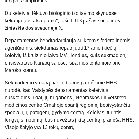
lengvus simptomus.
Du keleiviai lėktuvo biologinio izoliavimo skyriuose
keliauja „dėl atsargumo“, rašė HHS.
įrašas socialinės
žiniasklaidos svetainėje X
.
Departamentas bendradarbiauja su kitomis federalinėmis
agentūromis, siekdamas repatrijuoti 17 amerikiečių
keleivių iš kruizinio laivo MV Hondius, kuris sekmadienį
prisišvartavo Kanarų salose, Ispanijos teritorijoje prie
Maroko krantų.
Sekmadienio vakarą paskelbtame pareiškime HHS
nurodė, kad Valstybės departamentas keleivius
nuskraidins ir dalį jų nugabens į Nebraskos universiteto
medicinos centro Omahoje esantį regioninį besivystančių
specialiųjų patogenų gydymo centrą. Keleivis, turintis
lengvų simptomų, bus nuvežtas į kitą centrą, praneša HHS.
Visoje šalyje yra 13 tokių centrų.