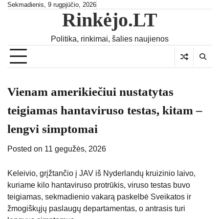
Skip
Sekmadienis, 9 rugpjūčio, 2026
Rinkėjo.LT
to
content
Politika, rinkimai, šalies naujienos
Vienam amerikiečiui nustatytas
teigiamas hantaviruso testas, kitam –
lengvi simptomai
Posted on
11 gegužės, 2026
Keleivio, grįžtančio į JAV iš Nyderlandų kruizinio laivo,
kuriame kilo hantaviruso protrūkis, viruso testas buvo
teigiamas, sekmadienio vakarą paskelbė Sveikatos ir
žmogiškųjų paslaugų departamentas, o antrasis turi