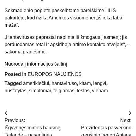
Sekmadienio popietę paskelbtame pareiškime HHS
pakartojo, kad rizika Amerikos visuomenei „išlieka labai
maža“.
„Hantavirusas paprastai neplinta iš žmogaus į asmenį; jis
perduodamas retai ir apsiriboja artimo kontakto atvejais“, –
sakoma pranešime.
Nuoroda į informacijos šaltinį
Posted in
EUROPOS NAUJIENOS
Tagged
amerikiečiui
,
hantaviruso
,
kitam
,
lengvi
,
nustatytas
,
simptomai
,
teigiamas
,
testas
,
vienam
Navigacija
Previous:
Next:
tarp
Išgyvenęs mirties bausmę
Prezidentas pasveikino
Tailande – pasaulinės
krepšinio trenerį Antaną