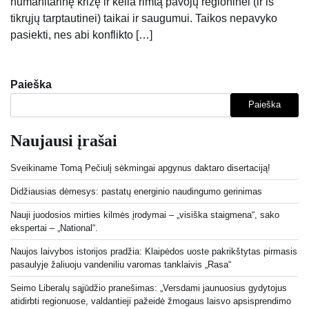
humanitarinę krizę ir kelia rimtą pavojų regioninei (ir iš
tikrųjų tarptautinei) taikai ir saugumui. Taikos nepavyko
pasiekti, nes abi konflikto […]
Paieška
Paieška
Naujausi įrašai
Sveikiname Tomą Pečiulį sėkmingai apgynus daktaro disertaciją!
Didžiausias dėmesys: pastatų energinio naudingumo gerinimas
Nauji juodosios mirties kilmės įrodymai – „visiška staigmena“, sako
ekspertai – „National“.
Naujos laivybos istorijos pradžia: Klaipėdos uoste pakrikštytas pirmasis
pasaulyje žaliuoju vandeniliu varomas tanklaivis „Rasa“
Seimo Liberalų sąjūdžio pranešimas: „Versdami jaunuosius gydytojus
atidirbti regionuose, valdantieji pažeidė žmogaus laisvo apsisprendimo