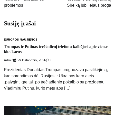
įrašų
problemos
Sireiką jubiliejaus proga
Susiję įrašai
EUROPOS NAUJIENOS
Trumpas ir Putinas trečiadienį telefonu kalbėjosi apie vienas
kito karus
Admin
29 Balandžio, 2026
0
Prezidentas Donaldas Trumpas prognozavo pasitikėjimą,
kad sprendimas dėl Rusijos ir Ukrainos karo ateis
„palyginti greitai“ po trečiadienio pokalbio su prezidentu
Vladimiru Putinu, kurio metu abu […]