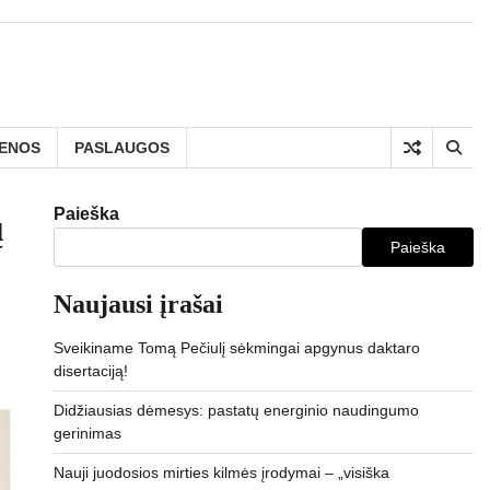
IENOS
PASLAUGOS
Paieška
ų
Paieška
Naujausi įrašai
Sveikiname Tomą Pečiulį sėkmingai apgynus daktaro
disertaciją!
Didžiausias dėmesys: pastatų energinio naudingumo
gerinimas
Nauji juodosios mirties kilmės įrodymai – „visiška