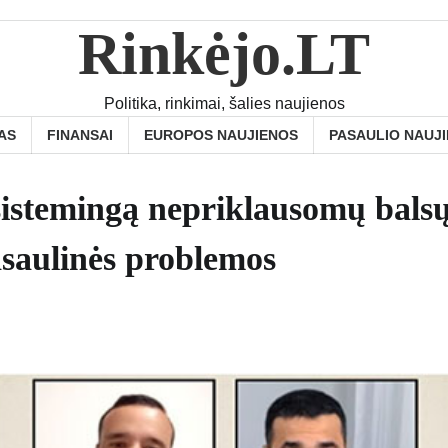
Rinkėjo.LT
Politika, rinkimai, šalies naujienos
AS
FINANSAI
EUROPOS NAUJIENOS
PASAULIO NAUJ
sistemingą nepriklausomų bals
saulinės problemos