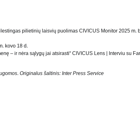
lestingas pilietinių laisvių puolimas CIVICUS Monitor 2025 m. b
m. kovo 18 d.
nę – ir nėra sąlygų jai atsirasti“ CIVICUS Lens | Interviu su Fa
saugomos
.
Originalus šaltinis: Inter Press Service