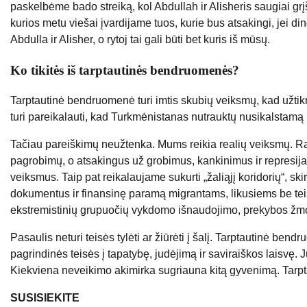
paskelbėme bado streiką, kol Abdullah ir Alisheris saugiai gr
kurios metu viešai įvardijame tuos, kurie bus atsakingi, jei d
Abdulla ir Alisher, o rytoj tai gali būti bet kuris iš mūsų.
Ko tikitės iš tarptautinės bendruomenės?
Tarptautinė bendruomenė turi imtis skubių veiksmų, kad užtikrin
turi pareikalauti, kad Turkmėnistanas nutrauktų nusikalstamą p
Tačiau pareiškimų neužtenka. Mums reikia realių veiksmų. Rag
pagrobimų, o atsakingus už grobimus, kankinimus ir represija
veiksmus. Taip pat reikalaujame sukurti „žaliąjį koridorių“, sk
dokumentus ir finansinę paramą migrantams, likusiems be teis
ekstremistinių grupuočių vykdomo išnaudojimo, prekybos žm
Pasaulis neturi teisės tylėti ar žiūrėti į šalį. Tarptautinė bend
pagrindinės teisės į tapatybę, judėjimą ir saviraiškos laisvę. 
Kiekviena neveikimo akimirka sugriauna kitą gyvenimą. Tarpt
SUSISIEKITE