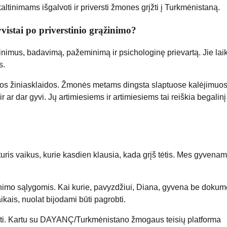
ltinimams išgalvoti ir priversti žmones grįžti į Turkmėnistaną.
yvistai po priverstinio grąžinimo?
mus, badavimą, pažeminimą ir psichologinę prievartą. Jie lai
s.
vos žiniasklaidos. Žmonės metams dingsta slaptuose kalėjimuos
r ar dar gyvi. Jų artimiesiems ir artimiesiems tai reiškia begalinį
is vaikus, kurie kasdien klausia, kada grįš tėtis. Mes gyvena
venimo sąlygomis. Kai kurie, pavyzdžiui, Diana, gyvena be dokum
ais, nuolat bijodami būti pagrobti.
r kiti. Kartu su DAYANÇ/Turkmėnistano žmogaus teisių platforma