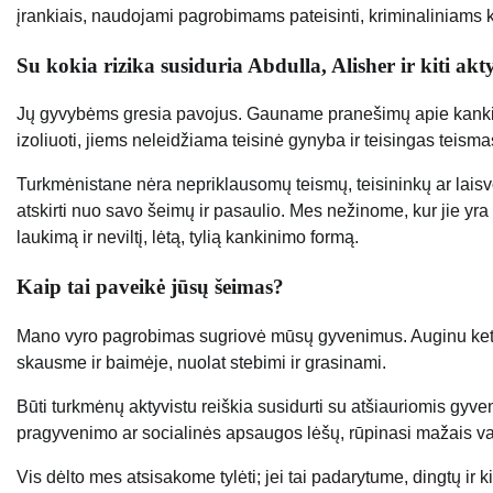
įrankiais, naudojami pagrobimams pateisinti, kriminaliniams ka
Su kokia rizika susiduria Abdulla, Alisher ir kiti akt
Jų gyvybėms gresia pavojus. Gauname pranešimų apie kankini
izoliuoti, jiems neleidžiama teisinė gynyba ir teisingas teisma
Turkmėnistane nėra nepriklausomų teismų, teisininkų ar lais
atskirti nuo savo šeimų ir pasaulio. Mes nežinome, kur jie yra i
laukimą ir neviltį, lėtą, tylią kankinimo formą.
Kaip tai paveikė jūsų šeimas?
Mano vyro pagrobimas sugriovė mūsų gyvenimus. Auginu ketur
skausme ir baimėje, nuolat stebimi ir grasinami.
Būti turkmėnų aktyvistu reiškia susidurti su atšiauriomis gy
pragyvenimo ar socialinės apsaugos lėšų, rūpinasi mažais vaik
Vis dėlto mes atsisakome tylėti; jei tai padarytume, dingtų i