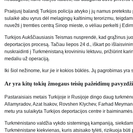
Praėjusį balandį Turkijos policija atvyko į jų namus pretekst
sulaikė abu vyrus dėl melagingų kaltinimų terorizmu, teigdam
nuvežti į tremties centrą Sinop mieste, o vėliau perkelti į Edir
Turkijos Aukščiausiasis Teismas nusprendė, kad grąžinus juos
deportacijos procesą. Tačiau liepos 24 d., iškart po išlaisvini
nuskraidinti į Turkmėnistaną krovininiu lėktuvu, prižiūrint k
medaliu už operaciją.
Iki šiol nežinome, kur jie ir kokios būklės. Jų pagrobimas yra
Ar yra kitų tokių žmogaus teisių pažeidimų pavyzdž
Pastaraisiais metais Turkijoje ir Rusijoje dingo daug turkmėn
Allamyradov, Azat Isakov, Rovshen Klychev, Farhad Meyman
metu yra sulaikyta Turkijos deportacijos centre ir baiminamės,
Turkmėnistano valdžia vykdo sistemingą kampaniją, siekdama
Turkmėnistane kiekvienas, kuris atsisako tylėti, rizikuoja būti