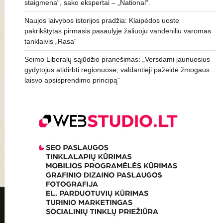
staigmena“, sako ekspertai – „National“.
Naujos laivybos istorijos pradžia: Klaipėdos uoste
pakrikštytas pirmasis pasaulyje žaliuoju vandeniliu varomas
tanklaivis „Rasa“
Seimo Liberalų sąjūdžio pranešimas: „Versdami jaunuosius
gydytojus atidirbti regionuose, valdantieji pažeidė žmogaus
laisvo apsisprendimo principą“