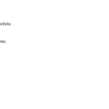
irželio
ridu