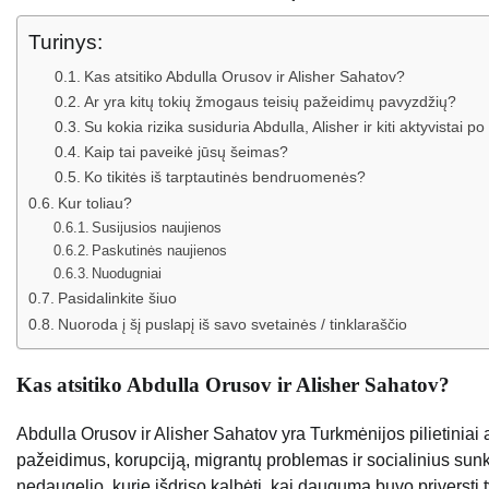
Turinys:
Kas atsitiko Abdulla Orusov ir Alisher Sahatov?
Ar yra kitų tokių žmogaus teisių pažeidimų pavyzdžių?
Su kokia rizika susiduria Abdulla, Alisher ir kiti aktyvistai p
Kaip tai paveikė jūsų šeimas?
Ko tikitės iš tarptautinės bendruomenės?
Kur toliau?
Susijusios naujienos
Paskutinės naujienos
Nuodugniai
Pasidalinkite šiuo
Nuoroda į šį puslapį iš savo svetainės / tinklaraščio
Kas atsitiko Abdulla Orusov ir Alisher Sahatov?
Abdulla Orusov ir Alisher Sahatov yra Turkmėnijos pilietiniai a
pažeidimus, korupciją, migrantų problemas ir socialinius sun
nedaugelio, kurie išdrįso kalbėti, kai dauguma buvo priversti ty