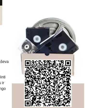
aševa
inti
 ir
ingo