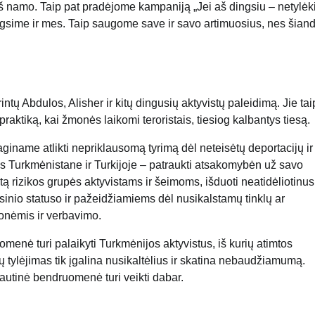
įš namo. Taip pat pradėjome kampaniją „Jei aš dingsiu – netylėki
ingsime ir mes. Taip saugome save ir savo artimuosius, nes šiand
tų Abdulos, Alisher ir kitų dingusių aktyvistų paleidimą. Jie tai
raktiką, kai žmonės laikomi teroristais, tiesiog kalbantys tiesą.
iname atlikti nepriklausomą tyrimą dėl neteisėtų deportacijų ir
s Turkmėnistane ir Turkijoje – patraukti atsakomybėn už savo
irtą rizikos grupės aktyvistams ir šeimoms, išduoti neatidėliotinus
inio statuso ir pažeidžiamiems dėl nusikalstamų tinklų ar
onėmis ir verbavimo.
ruomenė turi palaikyti Turkmėnijos aktyvistus, iš kurių atimtos
Jų tylėjimas tik įgalina nusikaltėlius ir skatina nebaudžiamumą.
autinė bendruomenė turi veikti dabar.