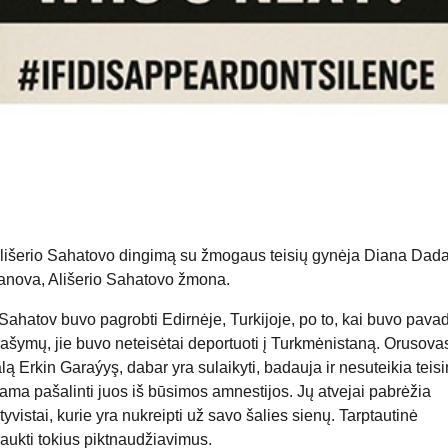
Ališerio Sahatovo dingimą su žmogaus teisių gynėja Diana Dad
sanova, Ališerio Sahatovo žmona.
Sahatov buvo pagrobti Edirnėje, Turkijoje, po to, kai buvo pavad
ašymų, jie buvo neteisėtai deportuoti į Turkmėnistaną. Orusovas
 Erkin Garaýyş, dabar yra sulaikyti, badauja ir nesuteikia teis
ama pašalinti juos iš būsimos amnestijos. Jų atvejai pabrėžia
yvistai, kurie yra nukreipti už savo šalies sienų. Tarptautinė
traukti tokius piktnaudžiavimus.