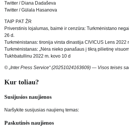
Twitter / Diana Dadaševa
Twitter / Gülala Hasanova
TAIP PAT ŽR
Priverstinis lojalumas, baimė ir cenzūra: Turkmėnistano negai
26 d.
Turkmėnistanas: tironija virsta dinastija CIVICUS Lens 2022 
Turkmėnistanas: „Nėra nieko panašaus į tikrą pilietinę visuome
Tukhbatullinu 2022 m. kovo 10 d
© „Inter Press Service“ (20251024163609) — Visos teisės 
Kur toliau?
Susijusios naujienos
Naršykite susijusias naujienų temas:
Paskutinės naujienos