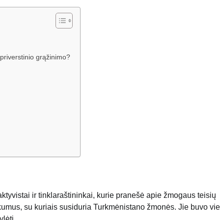
o priverstinio grąžinimo?
ktyvistai ir tinklaraštininkai, kurie pranešė apie žmogaus teisių
kumus, su kuriais susiduria Turkmėnistano žmonės. Jie buvo vie
lėti.