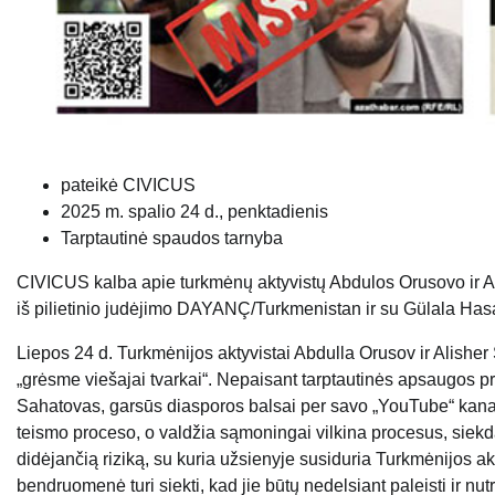
pateikė CIVICUS
2025 m. spalio 24 d., penktadienis
Tarptautinė spaudos tarnyba
CIVICUS kalba apie turkmėnų aktyvistų Abdulos Orusovo ir 
iš pilietinio judėjimo DAYANÇ/Turkmenistan ir su Gülala Ha
Liepos 24 d. Turkmėnijos aktyvistai Abdulla Orusov ir Alisher 
„grėsme viešajai tvarkai“. Nepaisant tarptautinės apsaugos pr
Sahatovas, garsūs diasporos balsai per savo „YouTube“ kanalą
teismo proceso, o valdžia sąmoningai vilkina procesus, siekd
didėjančią riziką, su kuria užsienyje susiduria Turkmėnijos akt
bendruomenė turi siekti, kad jie būtų nedelsiant paleisti ir nu