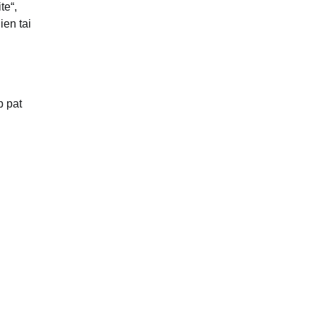
te“,
ien tai
p pat