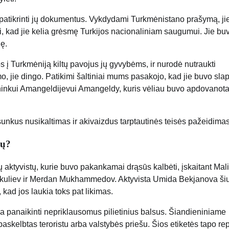
u patikrinti jų dokumentus. Vykdydami Turkmėnistano prašymą, ji
i, kad jie kelia grėsmę Turkijos nacionaliniam saugumui. Jie bu
nę.
 į Turkmėniją kiltų pavojus jų gyvybėms, ir nurodė nutraukti
mo, jie dingo. Patikimi šaltiniai mums pasakojo, kad jie buvo sla
arininkui Amangeldijevui Amangeldy, kuris vėliau buvo apdovanot
 sunkus nusikaltimas ir akivaizdus tarptautinės teisės pažeidimas
ių?
ų aktyvistų, kurie buvo pakankamai drąsūs kalbėti, įskaitant Mal
kuliev ir Merdan Mukhammedov. Aktyvista Umida Bekjanova ši
 kad jos laukia toks pat likimas.
 panaikinti nepriklausomus pilietinius balsus. Šiandieniniame
 paskelbtas teroristu arba valstybės priešu. Šios etiketės tapo re