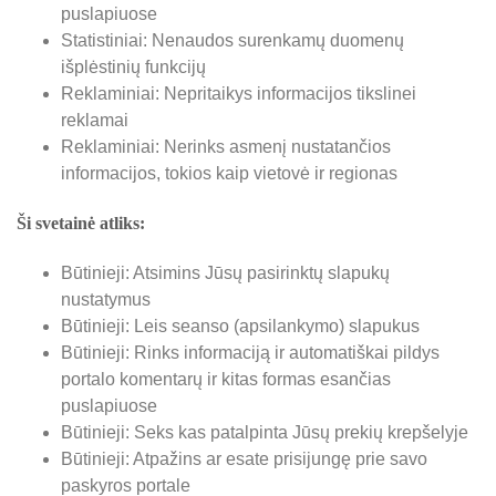
puslapiuose
Statistiniai: Nenaudos surenkamų duomenų
išplėstinių funkcijų
Reklaminiai: Nepritaikys informacijos tikslinei
reklamai
Reklaminiai: Nerinks asmenį nustatančios
informacijos, tokios kaip vietovė ir regionas
Ši svetainė atliks:
Būtinieji: Atsimins Jūsų pasirinktų slapukų
nustatymus
Būtinieji: Leis seanso (apsilankymo) slapukus
Būtinieji: Rinks informaciją ir automatiškai pildys
portalo komentarų ir kitas formas esančias
puslapiuose
Būtinieji: Seks kas patalpinta Jūsų prekių krepšelyje
Būtinieji: Atpažins ar esate prisijungę prie savo
paskyros portale