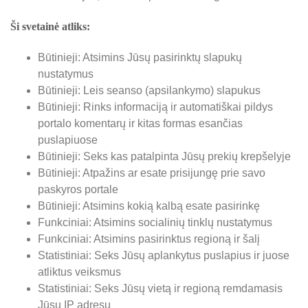
Ši svetainė atliks:
Būtinieji: Atsimins Jūsų pasirinktų slapukų
nustatymus
Būtinieji: Leis seanso (apsilankymo) slapukus
Būtinieji: Rinks informaciją ir automatiškai pildys
portalo komentarų ir kitas formas esančias
puslapiuose
Būtinieji: Seks kas patalpinta Jūsų prekių krepšelyje
Būtinieji: Atpažins ar esate prisijungę prie savo
paskyros portale
Būtinieji: Atsimins kokią kalbą esate pasirinkę
Funkciniai: Atsimins socialinių tinklų nustatymus
Funkciniai: Atsimins pasirinktus regioną ir šalį
Statistiniai: Seks Jūsų aplankytus puslapius ir juose
atliktus veiksmus
Statistiniai: Seks Jūsų vietą ir regioną remdamasis
Jūsų IP adresu