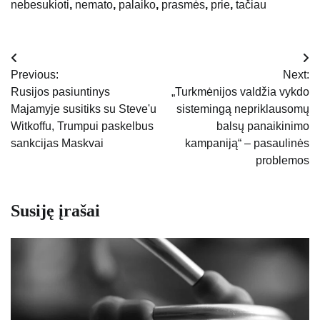
nebesukioti
,
nemato
,
palaiko
,
prasmės
,
prie
,
tačiau
Navigacija
Previous:
Next:
tarp
Rusijos pasiuntinys
„Turkmėnijos valdžia vykdo
Majamyje susitiks su Steve'u
sistemingą nepriklausomų
įrašų
Witkoffu, Trumpui paskelbus
balsų panaikinimo
sankcijas Maskvai
kampaniją“ – pasaulinės
problemos
Susiję įrašai