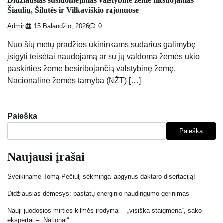
Didžiausias susidomėjimas valstybine žeme fiksuojamas
Šiaulių, Šilutės ir Vilkaviškio rajonuose
Admin
15 Balandžio, 2026
0
Nuo šių metų pradžios ūkininkams sudarius galimybę
įsigyti teisėtai naudojamą ar su jų valdoma žemės ūkio
paskirties žeme besiribojančią valstybinę žemę,
Nacionalinė žemės tarnyba (NŽT) […]
Paieška
Paieška
Naujausi įrašai
Sveikiname Tomą Pečiulį sėkmingai apgynus daktaro disertaciją!
Didžiausias dėmesys: pastatų energinio naudingumo gerinimas
Nauji juodosios mirties kilmės įrodymai – „visiška staigmena“, sako
ekspertai – „National“.