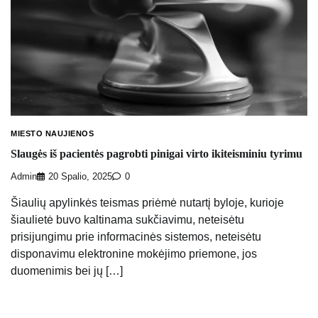
MIESTO NAUJIENOS
Slaugės iš pacientės pagrobti pinigai virto ikiteisminiu tyrimu
Admin
20 Spalio, 2025
0
Šiaulių apylinkės teismas priėmė nutartį byloje, kurioje
šiaulietė buvo kaltinama sukčiavimu, neteisėtu
prisijungimu prie informacinės sistemos, neteisėtu
disponavimu elektronine mokėjimo priemone, jos
duomenimis bei jų […]