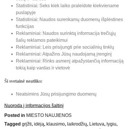
Statistiniai: Seks kiek laiko praleidote kiekviename
puslapyje
Statistiniai: Naudos surenkamų duomenų išplėstines
funkcijas
Reklaminiai: Naudos surinktą informacija trečiųjų
šalių reklamos pateikimui
Reklaminiai: Leis prisijungti prie socialinių tinklų
Reklaminiai: Atpažins Jūsų naudojamą įrenginį
Reklaminiai: Rinks asmenį atpažystančią informaciją
tokią kaip vardas ir vietovė
Ši svetainė neatliks:
Neatsimins Jūsų prisijungimo duomenų
Nuoroda į informacijos šaltinį
Posted in
MIESTO NAUJIENOS
Tagged
grįžti
,
idėją
,
klausimo
,
laikrodžių
,
Lietuva
,
lygiu
,