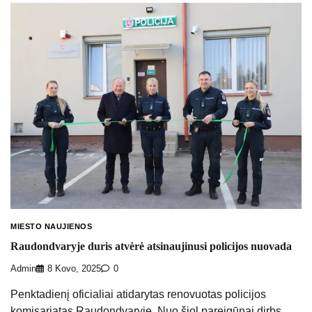
MIESTO NAUJIENOS
Raudondvaryje duris atvėrė atsinaujinusi policijos nuovada
Admin
8 Kovo, 2025
0
Penktadienį oficialiai atidarytas renovuotas policijos
komisariatas Raudondvaryje. Nuo šiol pareigūnai dirbs