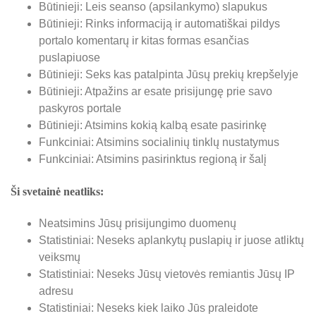
Būtinieji: Leis seanso (apsilankymo) slapukus
Būtinieji: Rinks informaciją ir automatiškai pildys
portalo komentarų ir kitas formas esančias
puslapiuose
Būtinieji: Seks kas patalpinta Jūsų prekių krepšelyje
Būtinieji: Atpažins ar esate prisijungę prie savo
paskyros portale
Būtinieji: Atsimins kokią kalbą esate pasirinkę
Funkciniai: Atsimins socialinių tinklų nustatymus
Funkciniai: Atsimins pasirinktus regioną ir šalį
Ši svetainė neatliks:
Neatsimins Jūsų prisijungimo duomenų
Statistiniai: Neseks aplankytų puslapių ir juose atliktų
veiksmų
Statistiniai: Neseks Jūsų vietovės remiantis Jūsų IP
adresu
Statistiniai: Neseks kiek laiko Jūs praleidote