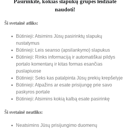
Pasirinkite, kokias slapukų grupes leidžiate
naudoti!
Ši svetainė atliks:
Būtinieji: Atsimins Jūsų pasirinktų slapukų
nustatymus
Būtinieji: Leis seanso (apsilankymo) slapukus
Būtinieji: Rinks informaciją ir automatiškai pildys
portalo komentarų ir kitas formas esančias
puslapiuose
Būtinieji: Seks kas patalpinta Jūsų prekių krepšelyje
Būtinieji: Atpažins ar esate prisijungę prie savo
paskyros portale
Būtinieji: Atsimins kokią kalbą esate pasirinkę
Ši svetainė neatliks:
Neatsimins Jūsų prisijungimo duomenų