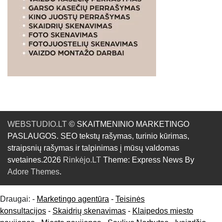
WEBSTUDIO.LT
© SKAITMENINIO MARKETINGO
PASLAUGOS. SEO tekstų rašymas, turinio kūrimas,
straipsnių rašymas ir talpinimas į mūsų valdomas
svetaines.2026
Rinkėjo.LT
Theme: Express News By
Adore Themes
.
Draugai: -
Marketingo agentūra
-
Teisinės
konsultacijos
-
Skaidrių skenavimas
-
Klaipedos miesto