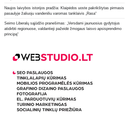
Naujos laivybos istorijos pradžia: Klaipėdos uoste pakrikštytas pirmasis
pasaulyje žaliuoju vandeniliu varomas tanklaivis „Rasa“
Seimo Liberalų sąjūdžio pranešimas: „Versdami jaunuosius gydytojus
atidirbti regionuose, valdantieji pažeidė žmogaus laisvo apsisprendimo
principą“