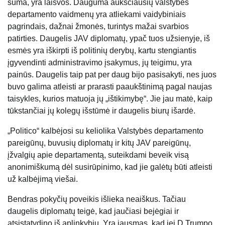
suma, yra laisvos. Dauguma aukščiausių valstybės
departamento vaidmenų yra atliekami vaidybiniais
pagrindais, dažnai žmonės, turintys mažai svarbios
patirties. Daugelis JAV diplomatų, ypač tuos užsienyje, iš
esmės yra iškirpti iš politinių derybų, kartu stengiantis
įgyvendinti administravimo įsakymus, jų teigimu, yra
painūs. Daugelis taip pat per daug bijo pasisakyti, nes juos
buvo galima atleisti ar prarasti paaukštinimą pagal naujas
taisykles, kurios matuoja jų „ištikimybę“. Jie jau matė, kaip
tūkstančiai jų kolegų išstūmė ir daugelis biurų išardė.
„Politico“ kalbėjosi su keliolika Valstybės departamento
pareigūnų, buvusių diplomatų ir kitų JAV pareigūnų,
įžvalgių apie departamentą, suteikdami beveik visą
anonimiškumą dėl susirūpinimo, kad jie galėtų būti atleisti
už kalbėjimą viešai.
Bendras pokyčių poveikis išlieka neaiškus. Tačiau
daugelis diplomatų teigė, kad jaučiasi bejėgiai ir
atsistatydino iš aplinkybių. Yra jausmas, kad jei D.Trumpo