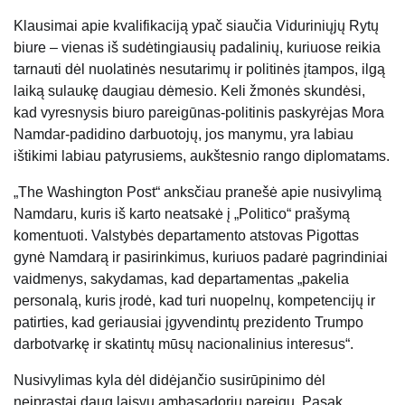
Klausimai apie kvalifikaciją ypač siaučia Viduriniųjų Rytų
biure – vienas iš sudėtingiausių padalinių, kuriuose reikia
tarnauti dėl nuolatinės nesutarimų ir politinės įtampos, ilgą
laiką sulaukę daugiau dėmesio. Keli žmonės skundėsi,
kad vyresnysis biuro pareigūnas-politinis paskyrėjas Mora
Namdar-padidino darbuotojų, jos manymu, yra labiau
ištikimi labiau patyrusiems, aukštesnio rango diplomatams.
„The Washington Post“ anksčiau pranešė apie nusivylimą
Namdaru, kuris iš karto neatsakė į „Politico“ prašymą
komentuoti. Valstybės departamento atstovas Pigottas
gynė Namdarą ir pasirinkimus, kuriuos padarė pagrindiniai
vaidmenys, sakydamas, kad departamentas „pakelia
personalą, kuris įrodė, kad turi nuopelnų, kompetencijų ir
patirties, kad geriausiai įgyvendintų prezidento Trumpo
darbotvarkę ir skatintų mūsų nacionalinius interesus“.
Nusivylimas kyla dėl didėjančio susirūpinimo dėl
neįprastai daug laisvų ambasadorių pareigų. Pasak