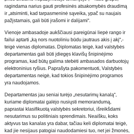
ragindama narius gauti profesinės atsakomybės draudimą
ir „atsiminti, kad tarpasmeninė sąveika, ypač su naujais
pažįstamais, gali būti įrašomi ir dalijami“.
Vienoje ambasadoje aukščiausi pareigūnai liepė rango ir
failui aptarti „ką nors nuotoliniu būdu jautraus akis į akį“,-
teigė vienas diplomatas. Diplomatas teigė, kad valstybės
departamentas gali būti įdiegęs klavišų šnipinėjimo
programas, kad būtų galima stebėti ambasados ​​darbuotojų
elektroninius ryšius. Paprašyta pakomentuoti, Valstybės
departamentas neigė, kad tokios šnipinėjimo programos
yra naudojamos.
Departamentas jau seniai turėjo „nesutarimų kanalą“,
kuriame diplomatai galėjo nusiųsti memorandumą,
paprastai klasifikuotą valstybės sekretoriui, išreikšdami
nesutarimus su politiniais sprendimais. Neaišku, koks
aktyvus tas kanalas yra dabar, tačiau keli diplomatai teigė,
kad jie nesijaus patogiai naudodamiesi tuo, net jei žmonės,