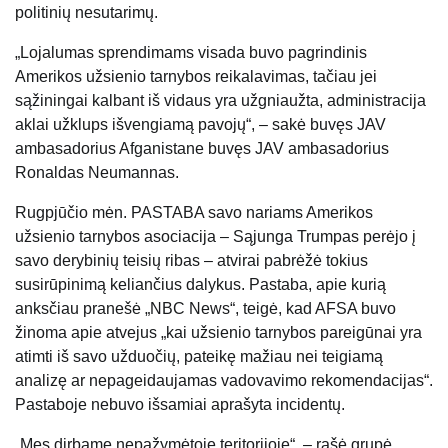
politinių nesutarimų.
„Lojalumas sprendimams visada buvo pagrindinis
Amerikos užsienio tarnybos reikalavimas, tačiau jei
sąžiningai kalbant iš vidaus yra užgniaužta, administracija
aklai užklups išvengiamą pavojų“, – sakė buvęs JAV
ambasadorius Afganistane buvęs JAV ambasadorius
Ronaldas Neumannas.
Rugpjūčio mėn. PASTABA savo nariams Amerikos
užsienio tarnybos asociacija – Sąjunga Trumpas perėjo į
savo derybinių teisių ribas – atvirai pabrėžė tokius
susirūpinimą keliančius dalykus. Pastaba, apie kurią
anksčiau pranešė „NBC News“, teigė, kad AFSA buvo
žinoma apie atvejus „kai užsienio tarnybos pareigūnai yra
atimti iš savo užduočių, pateikę mažiau nei teigiamą
analizę ar nepageidaujamas vadovavimo rekomendacijas“.
Pastaboje nebuvo išsamiai aprašyta incidentų.
„Mes dirbame nepažymėtoje teritorijoje“, – rašė grupė,