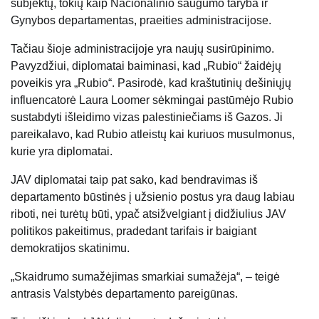
subjektų, tokių kaip Nacionalinio saugumo taryba ir
Gynybos departamentas, praeities administracijose.
Tačiau šioje administracijoje yra naujų susirūpinimo.
Pavyzdžiui, diplomatai baiminasi, kad „Rubio“ žaidėjų
poveikis yra „Rubio“. Pasirodė, kad kraštutinių dešiniųjų
influencatorė Laura Loomer sėkmingai pastūmėjo Rubio
sustabdyti išleidimo vizas palestiniečiams iš Gazos. Ji
pareikalavo, kad Rubio atleistų kai kuriuos musulmonus,
kurie yra diplomatai.
JAV diplomatai taip pat sako, kad bendravimas iš
departamento būstinės į užsienio postus yra daug labiau
riboti, nei turėtų būti, ypač atsižvelgiant į didžiulius JAV
politikos pakeitimus, pradedant tarifais ir baigiant
demokratijos skatinimu.
„Skaidrumo sumažėjimas smarkiai sumažėja“, – teigė
antrasis Valstybės departamento pareigūnas.