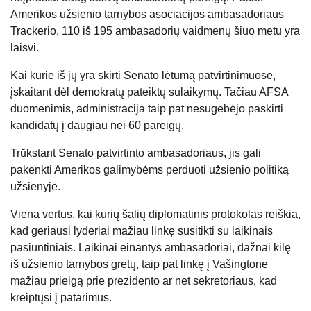
Amerikos užsienio tarnybos asociacijos ambasadoriaus
Trackerio, 110 iš 195 ambasadorių vaidmenų šiuo metu yra
laisvi.
Kai kurie iš jų yra skirti Senato lėtumą patvirtinimuose,
įskaitant dėl ​​demokratų pateiktų sulaikymų. Tačiau AFSA
duomenimis, administracija taip pat nesugebėjo paskirti
kandidatų į daugiau nei 60 pareigų.
Trūkstant Senato patvirtinto ambasadoriaus, jis gali
pakenkti Amerikos galimybėms perduoti užsienio politiką
užsienyje.
Viena vertus, kai kurių šalių diplomatinis protokolas reiškia,
kad geriausi lyderiai mažiau linkę susitikti su laikinais
pasiuntiniais. Laikinai einantys ambasadoriai, dažnai kilę
iš užsienio tarnybos gretų, taip pat linkę į Vašingtone
mažiau prieigą prie prezidento ar net sekretoriaus, kad
kreiptųsi į patarimus.