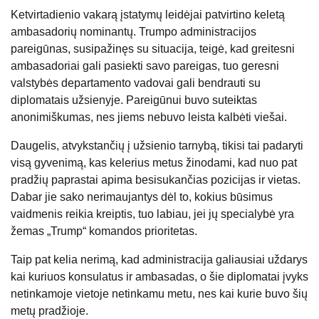
Ketvirtadienio vakarą įstatymų leidėjai patvirtino keletą
ambasadorių nominantų. Trumpo administracijos
pareigūnas, susipažinęs su situacija, teigė, kad greitesni
ambasadoriai gali pasiekti savo pareigas, tuo geresni
valstybės departamento vadovai gali bendrauti su
diplomatais užsienyje. Pareigūnui buvo suteiktas
anonimiškumas, nes jiems nebuvo leista kalbėti viešai.
Daugelis, atvykstančių į užsienio tarnybą, tikisi tai padaryti
visą gyvenimą, kas kelerius metus žinodami, kad nuo pat
pradžių paprastai apima besisukančias pozicijas ir vietas.
Dabar jie sako nerimaujantys dėl to, kokius būsimus
vaidmenis reikia kreiptis, tuo labiau, jei jų specialybė yra
žemas „Trump“ komandos prioritetas.
Taip pat kelia nerimą, kad administracija galiausiai uždarys
kai kuriuos konsulatus ir ambasadas, o šie diplomatai įvyks
netinkamoje vietoje netinkamu metu, nes kai kurie buvo šių
metų pradžioje.