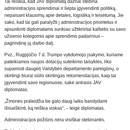
Tai reiškia, kad JAV diplomatą dažnai stebina
administracijos sprendimai ir liepta įgyvendinti politiką,
nepaisant klausimų apie detales, logistiką ir teisėtumą. Jie
sako, kad tai gali paralyžti į administracijos prioritetus ir
apsunkinti diplomatams sunkiau užtikrintai kalbėtis su savo
užsienio kolegomis apie sprendimo padarinius –
pagrindinę jų darbo dalį.
Pvz., Rugpjūčio 7 d. Trumpo vykdomojo įsakymo, kuriame
pateikiamos naujos dotacijų suteikimo taisyklės, liko
supainioti daugelį Valstybės departamento pareigūnų, o
skirtingi biurai siūlo skirtingas rekomendacijas, kaip tai
įgyvendinti savo regionuose, sakė antrasis JAV
diplomatas.
„Žmonės praleidžia be galo daug laiko bandydami
išsiaiškinti, ką reiškia viskas“, – teigė diplomatas.
Administracijos požiūris nėra visiškai stebinantis.