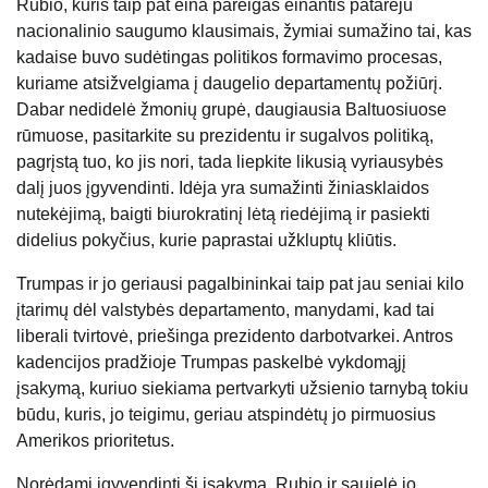
Rubio, kuris taip pat eina pareigas einantis patarėju
nacionalinio saugumo klausimais, žymiai sumažino tai, kas
kadaise buvo sudėtingas politikos formavimo procesas,
kuriame atsižvelgiama į daugelio departamentų požiūrį.
Dabar nedidelė žmonių grupė, daugiausia Baltuosiuose
rūmuose, pasitarkite su prezidentu ir sugalvos politiką,
pagrįstą tuo, ko jis nori, tada liepkite likusią vyriausybės
dalį juos įgyvendinti. Idėja yra sumažinti žiniasklaidos
nutekėjimą, baigti biurokratinį lėtą riedėjimą ir pasiekti
didelius pokyčius, kurie paprastai užkluptų kliūtis.
Trumpas ir jo geriausi pagalbininkai taip pat jau seniai kilo
įtarimų dėl valstybės departamento, manydami, kad tai
liberali tvirtovė, priešinga prezidento darbotvarkei. Antros
kadencijos pradžioje Trumpas paskelbė vykdomąjį
įsakymą, kuriuo siekiama pertvarkyti užsienio tarnybą tokiu
būdu, kuris, jo teigimu, geriau atspindėtų jo pirmuosius
Amerikos prioritetus.
Norėdami įgyvendinti šį įsakymą, Rubio ir saujelė jo