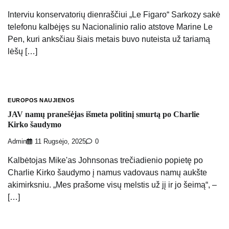
Interviu konservatorių dienraščiui „Le Figaro“ Sarkozy sakė
telefonu kalbėjęs su Nacionalinio ralio atstove Marine Le
Pen, kuri anksčiau šiais metais buvo nuteista už tariamą
lėšų […]
EUROPOS NAUJIENOS
JAV namų pranešėjas išmeta politinį smurtą po Charlie
Kirko šaudymo
Admin
11 Rugsėjo, 2025
0
Kalbėtojas Mike'as Johnsonas trečiadienio popietę po
Charlie Kirko šaudymo į namus vadovaus namų aukšte
akimirksniu. „Mes prašome visų melstis už jį ir jo šeimą“, –
[…]