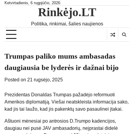
Skip
Ketvirtadienis, 6 rugpjūčio, 2026
Rinkėjo.LT
to
content
Politika, rinkimai, šalies naujienos
Trumpas paliko mums ambasadas
daugiausia be lyderės ir dažnai bijo
Posted on
21 rugsėjo, 2025
Prezidentas Donaldas Trumpas pažadėjo reformuoti
Amerikos diplomatiją. Viešai neatskleista informacija sako,
kad jis tai laužo, kad jis pakenktų savo pasaulinei įtakai.
Aštuoni mėnesiai po antrosios D.Trumpo kadencijos,
daugiau nei pusė JAV ambasadorių, neįprastai didelė