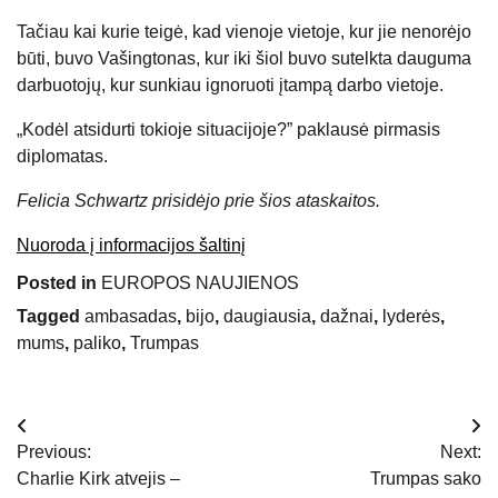
Tačiau kai kurie teigė, kad vienoje vietoje, kur jie nenorėjo
būti, buvo Vašingtonas, kur iki šiol buvo sutelkta dauguma
darbuotojų, kur sunkiau ignoruoti įtampą darbo vietoje.
„Kodėl atsidurti tokioje situacijoje?” paklausė pirmasis
diplomatas.
Felicia Schwartz prisidėjo prie šios ataskaitos.
Nuoroda į informacijos šaltinį
Posted in
EUROPOS NAUJIENOS
Tagged
ambasadas
,
bijo
,
daugiausia
,
dažnai
,
lyderės
,
mums
,
paliko
,
Trumpas
Navigacija
Previous:
Next:
tarp
Charlie Kirk atvejis –
Trumpas sako