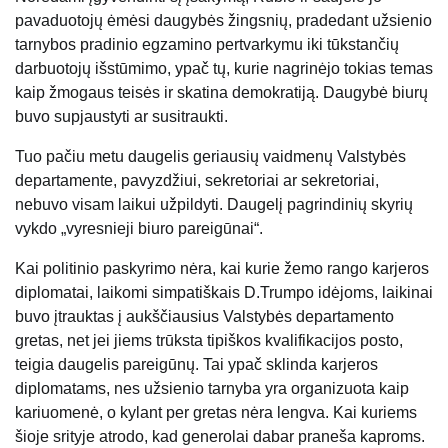
pavaduotojų ėmėsi daugybės žingsnių, pradedant užsienio
tarnybos pradinio egzamino pertvarkymu iki tūkstančių
darbuotojų išstūmimo, ypač tų, kurie nagrinėjo tokias temas
kaip žmogaus teisės ir skatina demokratiją. Daugybė biurų
buvo supjaustyti ar susitraukti.
Tuo pačiu metu daugelis geriausių vaidmenų Valstybės
departamente, pavyzdžiui, sekretoriai ar sekretoriai,
nebuvo visam laikui užpildyti. Daugelį pagrindinių skyrių
vykdo „vyresnieji biuro pareigūnai“.
Kai politinio paskyrimo nėra, kai kurie žemo rango karjeros
diplomatai, laikomi simpatiškais D.Trumpo idėjoms, laikinai
buvo įtrauktas į aukščiausius Valstybės departamento
gretas, net jei jiems trūksta tipiškos kvalifikacijos posto,
teigia daugelis pareigūnų. Tai ypač sklinda karjeros
diplomatams, nes užsienio tarnyba yra organizuota kaip
kariuomenė, o kylant per gretas nėra lengva. Kai kuriems
šioje srityje atrodo, kad generolai dabar praneša kaproms.