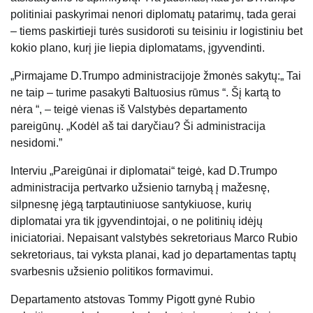
politiniai paskyrimai nenori diplomatų patarimų, tada gerai
– tiems paskirtieji turės susidoroti su teisiniu ir logistiniu bet
kokio plano, kurį jie liepia diplomatams, įgyvendinti.
„Pirmajame D.Trumpo administracijoje žmonės sakytų:„ Tai
ne taip – turime pasakyti Baltuosius rūmus “. Šį kartą to
nėra “, – teigė vienas iš Valstybės departamento
pareigūnų. „Kodėl aš tai daryčiau? Ši administracija
nesidomi.”
Interviu „Pareigūnai ir diplomatai“ teigė, kad D.Trumpo
administracija pertvarko užsienio tarnybą į mažesnę,
silpnesnę jėgą tarptautiniuose santykiuose, kurių
diplomatai yra tik įgyvendintojai, o ne politinių idėjų
iniciatoriai. Nepaisant valstybės sekretoriaus Marco Rubio
sekretoriaus, tai vyksta planai, kad jo departamentas taptų
svarbesnis užsienio politikos formavimui.
Departamento atstovas Tommy Pigott gynė Rubio