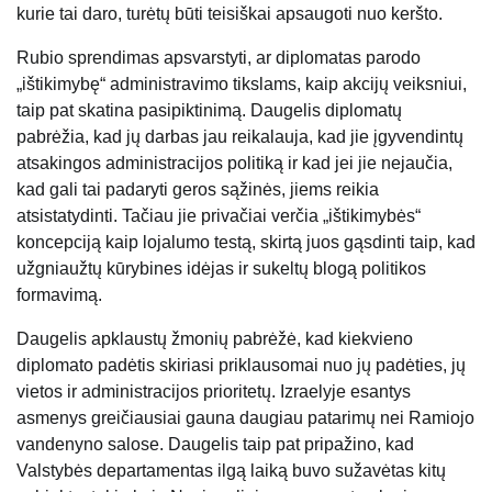
kurie tai daro, turėtų būti teisiškai apsaugoti nuo keršto.
Rubio sprendimas apsvarstyti, ar diplomatas parodo
„ištikimybę“ administravimo tikslams, kaip akcijų veiksniui,
taip pat skatina pasipiktinimą. Daugelis diplomatų
pabrėžia, kad jų darbas jau reikalauja, kad jie įgyvendintų
atsakingos administracijos politiką ir kad jei jie nejaučia,
kad gali tai padaryti geros sąžinės, jiems reikia
atsistatydinti. Tačiau jie privačiai verčia „ištikimybės“
koncepciją kaip lojalumo testą, skirtą juos gąsdinti taip, kad
užgniaužtų kūrybines idėjas ir sukeltų blogą politikos
formavimą.
Daugelis apklaustų žmonių pabrėžė, kad kiekvieno
diplomato padėtis skiriasi priklausomai nuo jų padėties, jų
vietos ir administracijos prioritetų. Izraelyje esantys
asmenys greičiausiai gauna daugiau patarimų nei Ramiojo
vandenyno salose. Daugelis taip pat pripažino, kad
Valstybės departamentas ilgą laiką buvo sužavėtas kitų