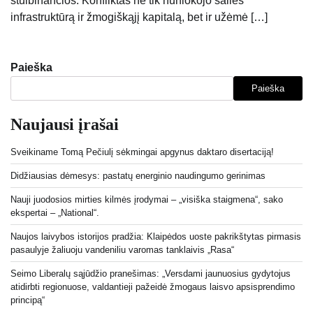
stulbinančios. Konfliktas ne tik nuniokojo šalies
infrastruktūrą ir žmogiškąjį kapitalą, bet ir užėmė […]
Paieška
Paieška
Naujausi įrašai
Sveikiname Tomą Pečiulį sėkmingai apgynus daktaro disertaciją!
Didžiausias dėmesys: pastatų energinio naudingumo gerinimas
Nauji juodosios mirties kilmės įrodymai – „visiška staigmena“, sako
ekspertai – „National“.
Naujos laivybos istorijos pradžia: Klaipėdos uoste pakrikštytas pirmasis
pasaulyje žaliuoju vandeniliu varomas tanklaivis „Rasa“
Seimo Liberalų sąjūdžio pranešimas: „Versdami jaunuosius gydytojus
atidirbti regionuose, valdantieji pažeidė žmogaus laisvo apsisprendimo
principą“