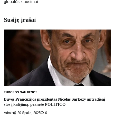
globalūs klausimai
įrašų
Susiję įrašai
EUROPOS NAUJIENOS
Buvęs Prancūzijos prezidentas Nicolas Sarkozy antradienį
stos į kalėjimą, pranešė POLITICO
Admin
20 Spalio, 2025
0