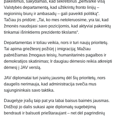
pakeitimus, sakydamas, kad sekretorius „pertvarkė visą
Valstybės departamentą, kad užtikrintų fronto linijų –
regioninių biurų ir ambasadų – gali paveikti politiką“.
Tačiau jis pridūrė: „Tai, ko mes netoleruosime, yra tai, kad
žmonės naudojasi savo pozicijomis, kad aktyviai pakenktų
tinkamai išrinktiems prezidento tikslams“.
Departamentas ir toliau veikia, nors ir turi naujų prioritetų.
Tai apima griežtesnį požiūrį į imigraciją; Mažiau
pabrėžiamas žmogaus teisių, humanitarinės pagalbos ir
demokratijos skatinimas; Ir daugiau dėmesio reikia atkreipti
dėmesį į JAV verslą.
JAV diplomatai turi įvairių jausmų dėl šių prioritetų, nors
daugelis nerimauja, kad administracija svečia mus
sąjungininkais savo taktika.
Daugelyje įrašų taip pat yra labai baisus baimės jausmas.
Didžioji jo dalis sukasi apie diplomatų sugebėjimą
bendrauti ir balsuoti prieštaraujant – net dėl ​​pagrindinių