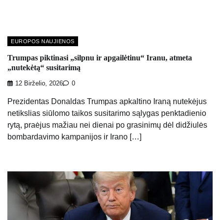
EUROPOS NAUJIENOS
Trumpas piktinasi „silpnu ir apgailėtinu“ Iranu, atmeta
„nutekėtą“ susitarimą
12 Birželio, 2026
0
Prezidentas Donaldas Trumpas apkaltino Iraną nutekėjus
netikslias siūlomo taikos susitarimo sąlygas penktadienio
rytą, praėjus mažiau nei dienai po grasinimų dėl didžiulės
bombardavimo kampanijos ir Irano […]