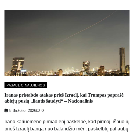
PASAULIO NAUJIENOS
Iranas pristabdo atakas prieš Izraelį, kai Trumpas paprašė
abiejų pusių „liautis šaudyti“ – Nacionalinis
8 Birželio, 2026
0
Irano kariuomenė pirmadienį paskelbė, kad pirmoji išpuolių
prieš Izraelį banga nuo balandžio mėn. paskelbtų paliaubų