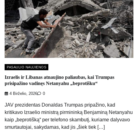
PASAULIO NAUJIENOS
Izraelis ir Libanas atnaujino paliaubas, kai Trumpas
prisipažino vadinęs Netanyahu „beprotišku“
4 Birželio, 2026
0
JAV prezidentas Donaldas Trumpas pripažino, kad
kritikavo Izraelio ministrą pirmininką Benjaminą Netanyahu
kaip „beprotišką“ per telefono skambutį, kuriame dalyvavo
smurtautojai, sakydamas, kad jis „šiek tiek […]