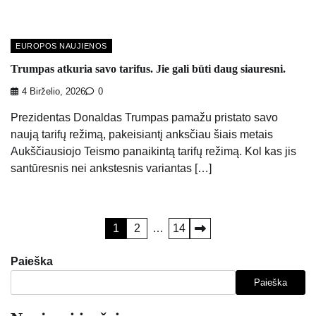
EUROPOS NAUJIENOS
Trumpas atkuria savo tarifus. Jie gali būti daug siauresni.
4 Birželio, 2026
0
Prezidentas Donaldas Trumpas pamažu pristato savo
naują tarifų režimą, pakeisiantį anksčiau šiais metais
Aukščiausiojo Teismo panaikintą tarifų režimą. Kol kas jis
santūresnis nei ankstesnis variantas […]
Įrašų
1
2
…
14
puslapiavimas
Paieška
Paieška