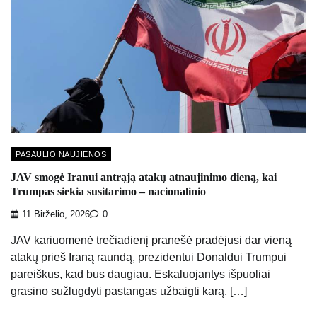
PASAULIO NAUJIENOS
JAV smogė Iranui antrąją atakų atnaujinimo dieną, kai
Trumpas siekia susitarimo – nacionalinio
11 Birželio, 2026
0
JAV kariuomenė trečiadienį pranešė pradėjusi dar vieną
atakų prieš Iraną raundą, prezidentui Donaldui Trumpui
pareiškus, kad bus daugiau. Eskaluojantys išpuoliai
grasino sužlugdyti pastangas užbaigti karą, […]