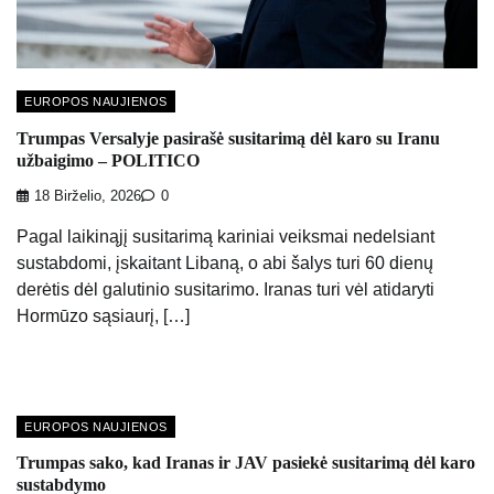
EUROPOS NAUJIENOS
Trumpas Versalyje pasirašė susitarimą dėl karo su Iranu
užbaigimo – POLITICO
18 Birželio, 2026
0
Pagal laikinąjį susitarimą kariniai veiksmai nedelsiant
sustabdomi, įskaitant Libaną, o abi šalys turi 60 dienų
derėtis dėl galutinio susitarimo. Iranas turi vėl atidaryti
Hormūzo sąsiaurį, […]
EUROPOS NAUJIENOS
Trumpas sako, kad Iranas ir JAV pasiekė susitarimą dėl karo
sustabdymo