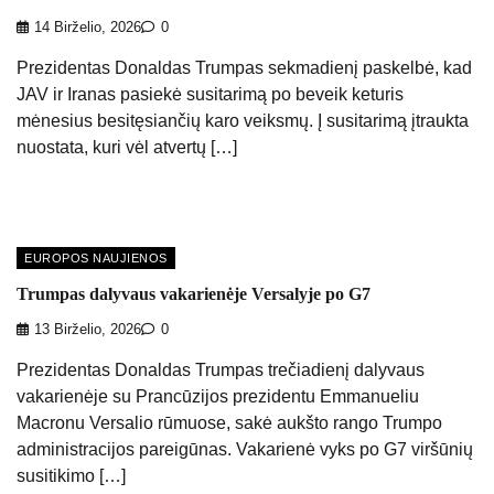
14 Birželio, 2026
0
Prezidentas Donaldas Trumpas sekmadienį paskelbė, kad
JAV ir Iranas pasiekė susitarimą po beveik keturis
mėnesius besitęsiančių karo veiksmų. Į susitarimą įtraukta
nuostata, kuri vėl atvertų […]
EUROPOS NAUJIENOS
Trumpas dalyvaus vakarienėje Versalyje po G7
13 Birželio, 2026
0
Prezidentas Donaldas Trumpas trečiadienį dalyvaus
vakarienėje su Prancūzijos prezidentu Emmanueliu
Macronu Versalio rūmuose, sakė aukšto rango Trumpo
administracijos pareigūnas. Vakarienė vyks po G7 viršūnių
susitikimo […]