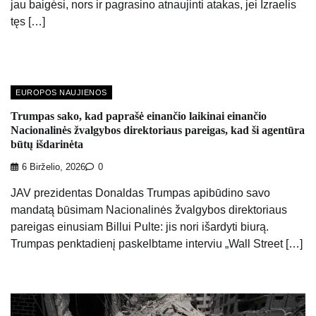
jau baigėsi, nors ir pagrasino atnaujinti atakas, jei Izraelis
tęs […]
EUROPOS NAUJIENOS
Trumpas sako, kad paprašė einančio laikinai einančio
Nacionalinės žvalgybos direktoriaus pareigas, kad ši agentūra
būtų išdarinėta
6 Birželio, 2026
0
JAV prezidentas Donaldas Trumpas apibūdino savo
mandatą būsimam Nacionalinės žvalgybos direktoriaus
pareigas einusiam Billui Pulte: jis nori išardyti biurą.
Trumpas penktadienį paskelbtame interviu „Wall Street […]