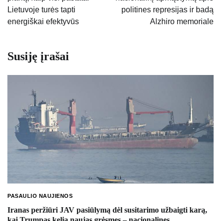
įrašų
Lietuvoje turės tapti
politines represijas ir badą
energiškai efektyvūs
Alzhiro memoriale
Susiję įrašai
PASAULIO NAUJIENOS
Iranas peržiūri JAV pasiūlymą dėl susitarimo užbaigti karą,
kai Trumpas kelia naujas grėsmes – nacionalines