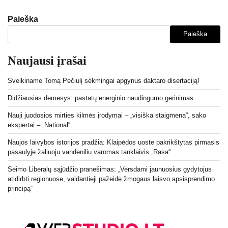
Paieška
Paieška
Naujausi įrašai
Sveikiname Tomą Pečiulį sėkmingai apgynus daktaro disertaciją!
Didžiausias dėmesys: pastatų energinio naudingumo gerinimas
Nauji juodosios mirties kilmės įrodymai – „visiška staigmena“, sako
ekspertai – „National“.
Naujos laivybos istorijos pradžia: Klaipėdos uoste pakrikštytas pirmasis
pasaulyje žaliuoju vandeniliu varomas tanklaivis „Rasa“
Seimo Liberalų sąjūdžio pranešimas: „Versdami jaunuosius gydytojus
atidirbti regionuose, valdantieji pažeidė žmogaus laisvo apsisprendimo
principą“