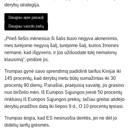
derybų strategija.
Daugiau apie pasaulį
Daugiau vaizdo įrašų
„Prieš šešis mėnesius ši šalis buvo negyva akmenimis,
mes turėjome negyvą šalį, turėjome šalį, kurios žmonės
nemanė, kad išgyvens, ir jūs užduodate tokį nemalonų
klausimą“,-pridūrė jis.
Trumpas gynė savo sprendimą padidinti tarifus Kinijai iki
145 procentų, kad derybų metu būtų sumažintas iki 30
procentų 90 dienų. Panašiai, praėjusią savaitę, jis grasino
nuo birželio mėn. Iš Europos Sąjungos įvesti 50 procentų
rinkliavų iš Europos Sąjungos prekių, tačiau greitai atidėjo
derybų pradžios datą iki liepos 9 d., O 10 procentų tęsiasi.
Trumpas teigia, kad ES nesiruošia derėtis, jei ne dėl jo
didelių tarifų grėsmės.