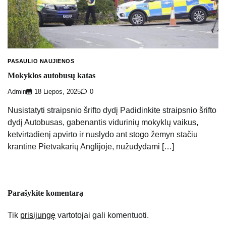
PASAULIO NAUJIENOS
Mokyklos autobusų katas
Admin
18 Liepos, 2025
0
Nusistatyti straipsnio šrifto dydį Padidinkite straipsnio šrifto
dydį Autobusas, gabenantis vidurinių mokyklų vaikus,
ketvirtadienį apvirto ir nuslydo ant stogo žemyn stačiu
krantine Pietvakarių Anglijoje, nužudydami […]
Parašykite komentarą
Tik
prisijungę
vartotojai gali komentuoti.