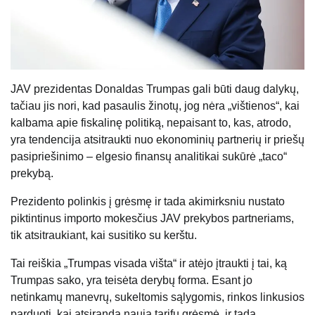
JAV prezidentas Donaldas Trumpas gali būti daug dalykų,
tačiau jis nori, kad pasaulis žinotų, jog nėra „vištienos“, kai
kalbama apie fiskalinę politiką, nepaisant to, kas, atrodo,
yra tendencija atsitraukti nuo ekonominių partnerių ir priešų
pasipriešinimo – elgesio finansų analitikai sukūrė „taco“
prekybą.
Prezidento polinkis į grėsmę ir tada akimirksniu nustato
piktintinus importo mokesčius JAV prekybos partneriams,
tik atsitraukiant, kai susitiko su kerštu.
Tai reiškia „Trumpas visada višta“ ir atėjo įtraukti į tai, ką
Trumpas sako, yra teisėta derybų forma. Esant jo
netinkamų manevrų, sukeltomis sąlygomis, rinkos linkusios
parduoti, kai atsiranda nauja tarifų grėsmė, ir tada