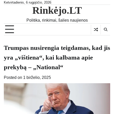
Skip
Ketvirtadienis, 6 rugpjūčio, 2026
Rinkėjo.LT
to
content
Politika, rinkimai, šalies naujienos
Trumpas nusirengia teigdamas, kad jis
yra „vištiena“, kai kalbama apie
prekybą – „National“
Posted on
1 birželio, 2025