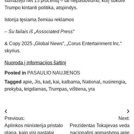
sumažėjo net 15 procentų – tai nepastovumo, kurį sukūrė
Trumpo kintanti politika, atspindys.
Istorija tęsiama žemiau reklamos
– Su failais iš „Associated Press“
& Copy 2025 „Global News“, „Corus Entertainment Inc.“
skyrius.
Nuoroda į informacijos šaltinį
Posted in
PASAULIO NAUJIENOS
Tagged
apie
,
Jis
,
kad
,
kai
,
kalbama
,
National
,
nusirengia
,
prekyba
,
teigdamas
,
Trumpas
,
vištiena
,
yra
Navigacija
Previous:
Next:
tarp
Aplinkos ministerija pristato
Prezidentas Tokajevas veda
planą, kaip visi pastatai
nacionalinį apmąstymą apie