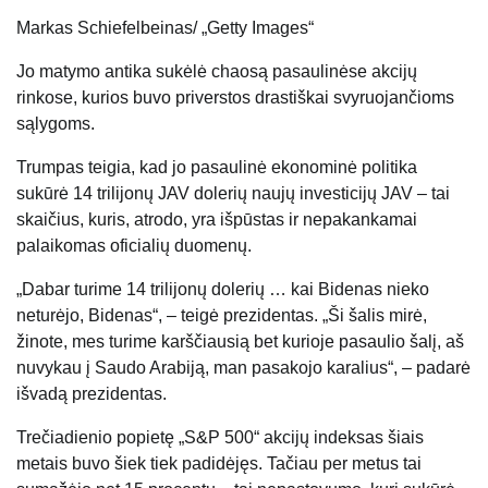
Markas Schiefelbeinas/ „Getty Images“
Jo matymo antika sukėlė chaosą pasaulinėse akcijų
rinkose, kurios buvo priverstos drastiškai svyruojančioms
sąlygoms.
Trumpas teigia, kad jo pasaulinė ekonominė politika
sukūrė 14 trilijonų JAV dolerių naujų investicijų JAV – tai
skaičius, kuris, atrodo, yra išpūstas ir nepakankamai
palaikomas oficialių duomenų.
„Dabar turime 14 trilijonų dolerių … kai Bidenas nieko
neturėjo, Bidenas“, – teigė prezidentas. „Ši šalis mirė,
žinote, mes turime karščiausią bet kurioje pasaulio šalį, aš
nuvykau į Saudo Arabiją, man pasakojo karalius“, – padarė
išvadą prezidentas.
Trečiadienio popietę „S&P 500“ akcijų indeksas šiais
metais buvo šiek tiek padidėjęs. Tačiau per metus tai