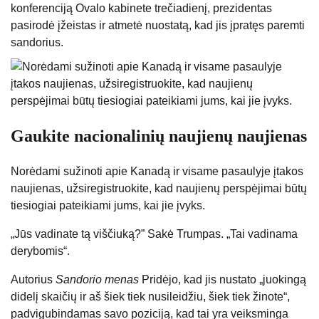
konferenciją Ovalo kabinete trečiadienį, prezidentas
pasirodė įžeistas ir atmetė nuostatą, kad jis įpratęs paremti
sandorius.
Gaukite nacionalinių naujienų naujienas
Norėdami sužinoti apie Kanadą ir visame pasaulyje įtakos
naujienas, užsiregistruokite, kad naujienų perspėjimai būtų
tiesiogiai pateikiami jums, kai jie įvyks.
„Jūs vadinate tą viščiuką?” Sakė Trumpas. „Tai vadinama
derybomis“.
Autorius
Sandorio menas
Pridėjo, kad jis nustato „juokingą
didelį skaičių ir aš šiek tiek nusileidžiu, šiek tiek žinote“,
padvigubindamas savo poziciją, kad tai yra veiksminga