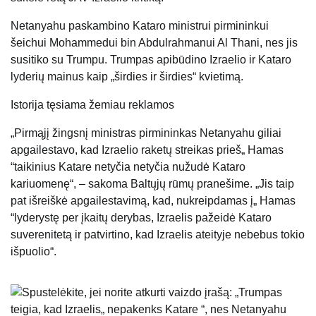
Netanyahu paskambino Kataro ministrui pirmininkui
šeichui Mohammedui bin Abdulrahmanui Al Thani, nes jis
susitiko su Trumpu. Trumpas apibūdino Izraelio ir Kataro
lyderių mainus kaip „širdies ir širdies“ kvietimą.
Istorija tęsiama žemiau reklamos
„Pirmąjį žingsnį ministras pirmininkas Netanyahu giliai
apgailestavo, kad Izraelio raketų streikas prieš„ Hamas
“taikinius Katare netyčia netyčia nužudė Kataro
kariuomenę“, – sakoma Baltųjų rūmų pranešime. „Jis taip
pat išreiškė apgailestavimą, kad, nukreipdamas į„ Hamas
“lyderystę per įkaitų derybas, Izraelis pažeidė Kataro
suverenitetą ir patvirtino, kad Izraelis ateityje nebebus tokio
išpuolio“.