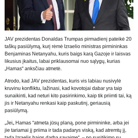
JAV prezidentas Donaldas Trumpas pirmadienį pateikė 20
taškų pasiūlymą, kurį rėmė Izraelio ministras pirmininkas
Benjaminas Netanyahu, kuris baigs karą Gazoje ir laisvas
likusius įkaitus, labai priklausomai nuo sąlygų, kurias
„Hamas“ anksčiau atmetė.
Atrodo, kad JAV prezidentas, kuris vis labiau nusivylė
kruvinu konfliktu, lažinasi, kad kovotojai dabar yra taip
sunaikinti, kad neturi kito pasirinkimo, kaip tik priimti tai, ką
jis ir Netanyahu renkasi kaip paskutinį, geriausią
pasiūlymą.
„Jei„ Hamas “atmeta jūsų planą, pone pirmininke, arba jei
jie tariamai jį priima ir tada padarys viską, kad atremtų jį,
tada Izraelis baigs darbą savaime“, – po susitikimo su