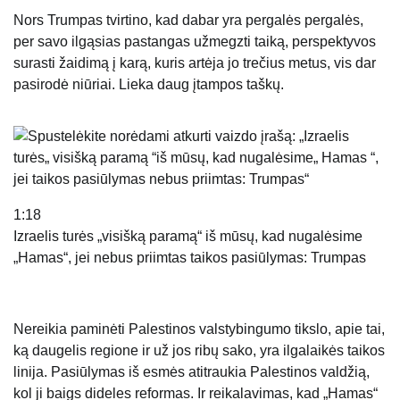
Nors Trumpas tvirtino, kad dabar yra pergalės pergalės,
per savo ilgąsias pastangas užmegzti taiką, perspektyvos
surasti žaidimą į karą, kuris artėja jo trečius metus, vis dar
pasirodė niūriai. Lieka daug įtampos taškų.
1:18
Izraelis turės „visišką paramą“ iš mūsų, kad nugalėsime
„Hamas“, jei nebus priimtas taikos pasiūlymas: Trumpas
Nereikia paminėti Palestinos valstybingumo tikslo, apie tai,
ką daugelis regione ir už jos ribų sako, yra ilgalaikės taikos
linija. Pasiūlymas iš esmės atitraukia Palestinos valdžią,
kol ji baigs dideles reformas. Ir reikalavimas, kad „Hamas“