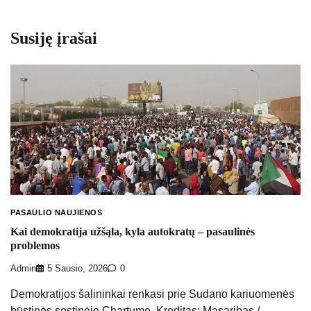
Susiję įrašai
PASAULIO NAUJIENOS
Kai demokratija užšąla, kyla autokratų – pasaulinės
problemos
Admin
5 Sausio, 2026
0
Demokratijos šalininkai renkasi prie Sudano kariuomenės
būstinės sostinėje Chartume. Kreditas: Masaribas /