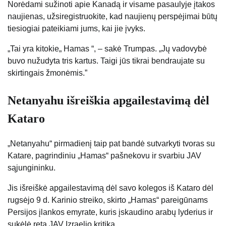
Norėdami sužinoti apie Kanadą ir visame pasaulyje įtakos
naujienas, užsiregistruokite, kad naujienų perspėjimai būtų
tiesiogiai pateikiami jums, kai jie įvyks.
„Tai yra kitokie„ Hamas “, – sakė Trumpas. „Jų vadovybė
buvo nužudyta tris kartus. Taigi jūs tikrai bendraujate su
skirtingais žmonėmis.”
Netanyahu išreiškia apgailestavimą dėl
Kataro
„Netanyahu“ pirmadienį taip pat bandė sutvarkyti tvoras su
Katare, pagrindiniu „Hamas“ pašnekovu ir svarbiu JAV
sąjungininku.
Jis išreiškė apgailestavimą dėl savo kolegos iš Kataro dėl
rugsėjo 9 d. Karinio streiko, skirto „Hamas“ pareigūnams
Persijos įlankos emyrate, kuris įskaudino arabų lyderius ir
sukėlė retą JAV Izraelio kritiką.