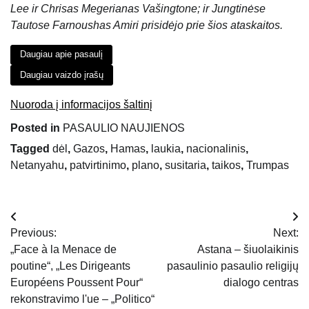
Lee ir Chrisas Megerianas Vašingtone; ir Jungtinėse
Tautose Farnoushas Amiri prisidėjo prie šios ataskaitos.
Daugiau apie pasaulį
Daugiau vaizdo įrašų
Nuoroda į informacijos šaltinį
Posted in
PASAULIO NAUJIENOS
Tagged
dėl
,
Gazos
,
Hamas
,
laukia
,
nacionalinis
,
Netanyahu
,
patvirtinimo
,
plano
,
susitaria
,
taikos
,
Trumpas
Navigacija
Previous:
Next:
tarp
„Face à la Menace de
Astana – šiuolaikinis
poutine“, „Les Dirigeants
pasaulinio pasaulio religijų
įrašų
Européens Poussent Pour“
dialogo centras
rekonstravimo l'ue – „Politico“