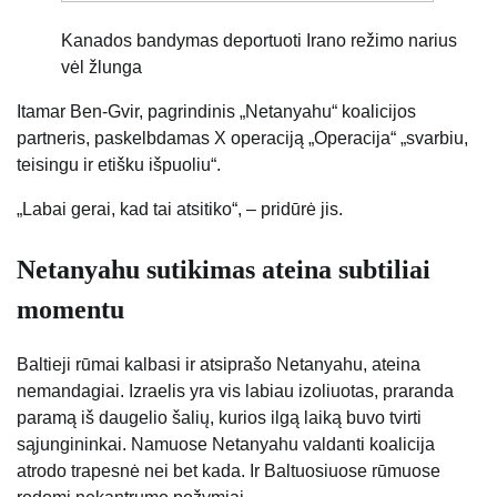
Kanados bandymas deportuoti Irano režimo narius
vėl žlunga
Itamar Ben-Gvir, pagrindinis „Netanyahu“ koalicijos
partneris, paskelbdamas X operaciją „Operacija“ „svarbiu,
teisingu ir etišku išpuoliu“.
„Labai gerai, kad tai atsitiko“, – pridūrė jis.
Netanyahu sutikimas ateina subtiliai
momentu
Baltieji rūmai kalbasi ir atsiprašo Netanyahu, ateina
nemandagiai. Izraelis yra vis labiau izoliuotas, praranda
paramą iš daugelio šalių, kurios ilgą laiką buvo tvirti
sąjungininkai. Namuose Netanyahu valdanti koalicija
atrodo trapesnė nei bet kada. Ir Baltuosiuose rūmuose