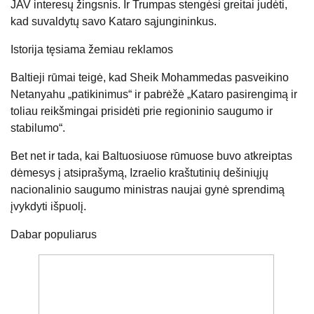
JAV interesų žingsnis. Ir Trumpas stengėsi greitai judėti,
kad suvaldytų savo Kataro sąjungininkus.
Istorija tęsiama žemiau reklamos
Baltieji rūmai teigė, kad Sheik Mohammedas pasveikino
Netanyahu „patikinimus“ ir pabrėžė „Kataro pasirengimą ir
toliau reikšmingai prisidėti prie regioninio saugumo ir
stabilumo“.
Bet net ir tada, kai Baltuosiuose rūmuose buvo atkreiptas
dėmesys į atsiprašymą, Izraelio kraštutinių dešiniųjų
nacionalinio saugumo ministras naujai gynė sprendimą
įvykdyti išpuolį.
Dabar populiarus