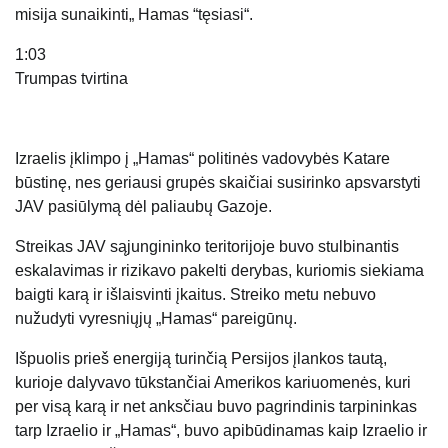
1:03
Trumpas tvirtina
Izraelis įklimpo į „Hamas“ politinės vadovybės Katare
būstinę, nes geriausi grupės skaičiai susirinko apsvarstyti
JAV pasiūlymą dėl paliaubų Gazoje.
Streikas JAV sąjungininko teritorijoje buvo stulbinantis
eskalavimas ir rizikavo pakelti derybas, kuriomis siekiama
baigti karą ir išlaisvinti įkaitus. Streiko metu nebuvo
nužudyti vyresniųjų „Hamas“ pareigūnų.
Išpuolis prieš energiją turinčią Persijos įlankos tautą,
kurioje dalyvavo tūkstančiai Amerikos kariuomenės, kuri
per visą karą ir net anksčiau buvo pagrindinis tarpininkas
tarp Izraelio ir „Hamas“, buvo apibūdinamas kaip Izraelio ir