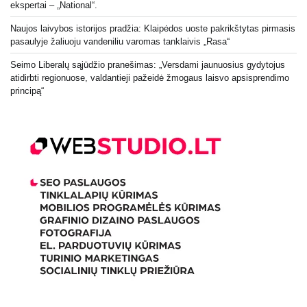
ekspertai – „National“.
Naujos laivybos istorijos pradžia: Klaipėdos uoste pakrikštytas pirmasis
pasaulyje žaliuoju vandeniliu varomas tanklaivis „Rasa“
Seimo Liberalų sąjūdžio pranešimas: „Versdami jaunuosius gydytojus
atidirbti regionuose, valdantieji pažeidė žmogaus laisvo apsisprendimo
principą“