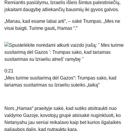
Remiantis pasiūlymu, Izraelis išleis šimtus palestiniečių,
įskaitant daugybę atliekančių bausmių iki gyvos galvos.
„Manau, kad esame labai arti“, – sakė Trumpas. „Mes ne
visai baigti. Turime gauti„ Hamas “.”
0:21
„Mes turime susitarimą dėl Gazos“: Trumpas sako, kad
tariamas susitarimas su Izraeliu suteiks „taiką“
Nors „Hamas“ praeityje sakė, kad sutiks atsitraukti nuo
valdymo Gazoje, kovotojų grupė atsisakė nuginkluoti, ko
Netanyahu jau seniai reikalavo kaip bet kurios ilgalaikės
paliaubos dalis, kad nutrauktų karą.