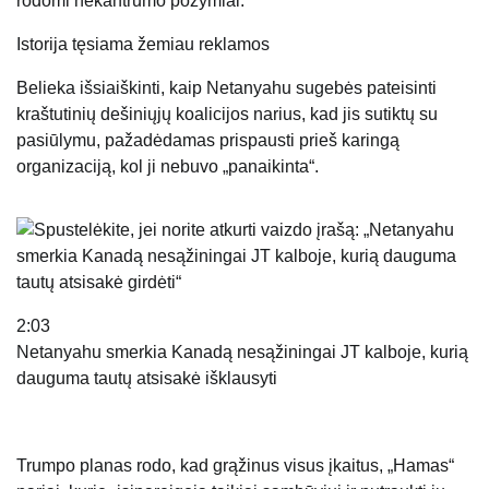
rodomi nekantrumo požymiai.
Istorija tęsiama žemiau reklamos
Belieka išsiaiškinti, kaip Netanyahu sugebės pateisinti
kraštutinių dešiniųjų koalicijos narius, kad jis sutiktų su
pasiūlymu, pažadėdamas prispausti prieš karingą
organizaciją, kol ji nebuvo „panaikinta“.
2:03
Netanyahu smerkia Kanadą nesąžiningai JT kalboje, kurią
dauguma tautų atsisakė išklausyti
Trumpo planas rodo, kad grąžinus visus įkaitus, „Hamas“