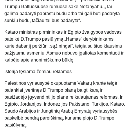
Trumpu Baltuosiuose rūmuose sakė Netanyahu. „Tai
galima padaryti paprastu būdu arba tai gali būti padaryta
sunkiu būdu, tačiau tai bus padaryta“.
Kataro ministras pirmininkas ir Egipto žvalgybos vadovas
pateikė D.Trumpo pasiūlymą „Hamas“ derybininkams,
kurie dabar jį peržiūri „sąžiningai“, teigia su šiuo klausimu
pažįstamu asmeniu. Asmuo nebuvo įgaliotas komentuoti ir
kalbėjo apie anonimiškumo būklę.
Istorija tęsiama žemiau reklamos
Palestinos vyriausybė okupuotame Vakarų krante teigė
palankiai įvertinęs D.Trumpo planą baigti karą ir
pasižadėjo įgyvendinti jo plane reikalaujamas reformas. Ir
Egipto, Jordanijos, Indonezijos Pakistano, Turkijos, Kataro,
Saudo Arabijos ir Jungtinių Arabų Emyratų vyriausybės
paskelbė bendrą pareiškimą, kuriame plojo D.Trumpo
pasiūlymą.