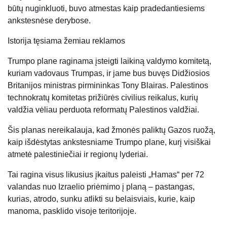
būtų nuginkluoti, buvo atmestas kaip pradedantiesiems
ankstesnėse derybose.
Istorija tęsiama žemiau reklamos
Trumpo plane raginama įsteigti laikiną valdymo komitetą,
kuriam vadovaus Trumpas, ir jame bus buvęs Didžiosios
Britanijos ministras pirmininkas Tony Blairas. Palestinos
technokratų komitetas prižiūrės civilius reikalus, kurių
valdžia vėliau perduota reformatų Palestinos valdžiai.
Šis planas nereikalauja, kad žmonės paliktų Gazos ruožą,
kaip išdėstytas ankstesniame Trumpo plane, kurį visiškai
atmetė palestiniečiai ir regionų lyderiai.
Tai ragina visus likusius įkaitus paleisti „Hamas“ per 72
valandas nuo Izraelio priėmimo į planą – pastangas,
kurias, atrodo, sunku atlikti su belaisviais, kurie, kaip
manoma, pasklido visoje teritorijoje.