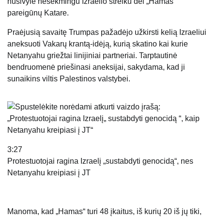
nusivylė nesėkmingu Izraelio streiku dėl „Hamas“
pareigūnų Katare.
Praėjusią savaitę Trumpas pažadėjo užkirsti kelią Izraeliui
aneksuoti Vakarų krantą-idėją, kurią skatino kai kurie
Netanyahu griežtai linijiniai partneriai. Tarptautinė
bendruomenė priešinasi aneksijai, sakydama, kad ji
sunaikins viltis Palestinos valstybei.
3:27
Protestuotojai ragina Izraelį „sustabdyti genocidą“, nes
Netanyahu kreipiasi į JT
Manoma, kad „Hamas“ turi 48 įkaitus, iš kurių 20 iš jų tiki,