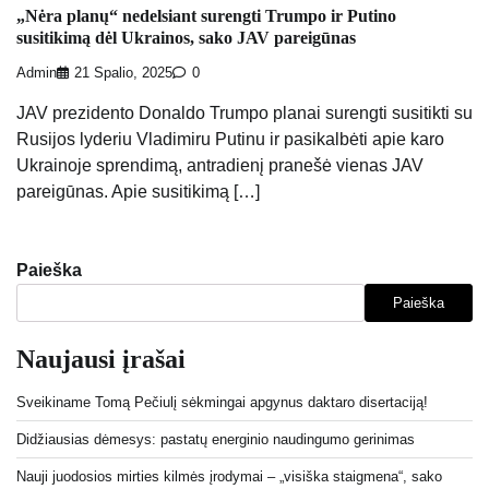
„Nėra planų“ nedelsiant surengti Trumpo ir Putino
susitikimą dėl Ukrainos, sako JAV pareigūnas
Admin
21 Spalio, 2025
0
JAV prezidento Donaldo Trumpo planai surengti susitikti su
Rusijos lyderiu Vladimiru Putinu ir pasikalbėti apie karo
Ukrainoje sprendimą, antradienį pranešė vienas JAV
pareigūnas. Apie susitikimą […]
Paieška
Paieška
Naujausi įrašai
Sveikiname Tomą Pečiulį sėkmingai apgynus daktaro disertaciją!
Didžiausias dėmesys: pastatų energinio naudingumo gerinimas
Nauji juodosios mirties kilmės įrodymai – „visiška staigmena“, sako