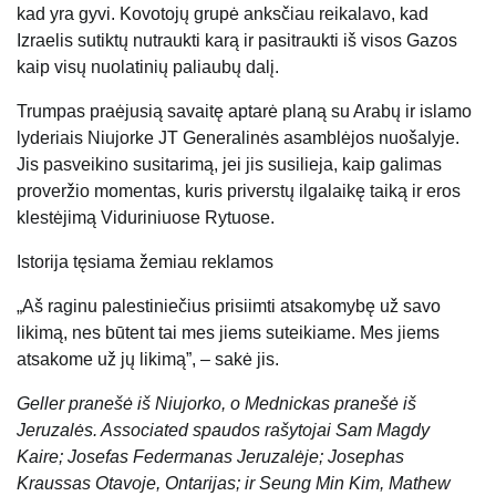
kad yra gyvi. Kovotojų grupė anksčiau reikalavo, kad
Izraelis sutiktų nutraukti karą ir pasitraukti iš visos Gazos
kaip visų nuolatinių paliaubų dalį.
Trumpas praėjusią savaitę aptarė planą su Arabų ir islamo
lyderiais Niujorke JT Generalinės asamblėjos nuošalyje.
Jis pasveikino susitarimą, jei jis susilieja, kaip galimas
proveržio momentas, kuris priverstų ilgalaikę taiką ir eros
klestėjimą Viduriniuose Rytuose.
Istorija tęsiama žemiau reklamos
„Aš raginu palestiniečius prisiimti atsakomybę už savo
likimą, nes būtent tai mes jiems suteikiame. Mes jiems
atsakome už jų likimą”, – sakė jis.
Geller pranešė iš Niujorko, o Mednickas pranešė iš
Jeruzalės. Associated spaudos rašytojai Sam Magdy
Kaire; Josefas Federmanas Jeruzalėje; Josephas
Kraussas Otavoje, Ontarijas; ir Seung Min Kim, Mathew