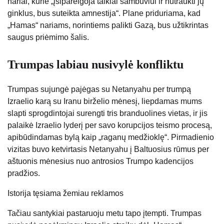
nariai, kurie „įsipareigoja taikiai sambūviui ir nutraukti jų
ginklus, bus suteikta amnestija“. Plane priduriama, kad
„Hamas“ nariams, norintiems palikti Gazą, bus užtikrintas
saugus priėmimo šalis.
Trumpas labiau nusivylė konfliktu
Trumpas sujungė pajėgas su Netanyahu per trumpą
Izraelio karą su Iranu birželio mėnesį, liepdamas mums
slapti sprogdintojai surengti tris branduolines vietas, ir jis
palaikė Izraelio lyderį per savo korupcijos teismo procesą,
apibūdindamas bylą kaip „raganų medžioklę“. Pirmadienio
vizitas buvo ketvirtasis Netanyahu į Baltuosius rūmus per
aštuonis mėnesius nuo antrosios Trumpo kadencijos
pradžios.
Istorija tęsiama žemiau reklamos
Tačiau santykiai pastaruoju metu tapo įtempti. Trumpas