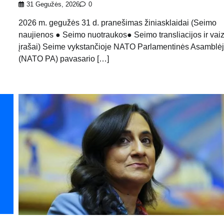
31 Gegužės, 2026
0
2026 m. gegužės 31 d. pranešimas žiniasklaidai (Seimo
naujienos ● Seimo nuotraukos● Seimo transliacijos ir vai
įrašai) Seime vykstančioje NATO Parlamentinės Asamblė
(NATO PA) pavasario […]