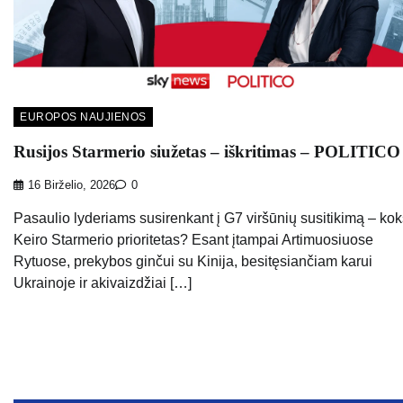
EUROPOS NAUJIENOS
Rusijos Starmerio siužetas – iškritimas – POLITICO
16 Birželio, 2026
0
Pasaulio lyderiams susirenkant į G7 viršūnių susitikimą – kok
Keiro Starmerio prioritetas? Esant įtampai Artimuosiuose
Rytuose, prekybos ginčui su Kinija, besitęsiančiam karui
Ukrainoje ir akivaizdžiai […]