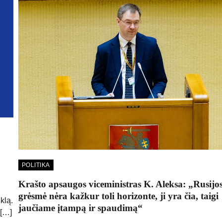
POLITIKA
Krašto apsaugos viceministras K. Aleksa: „Rusijo
grėsmė nėra kažkur toli horizonte, ji yra čia, taigi
klą.
jaučiame įtampą ir spaudimą“
 […]