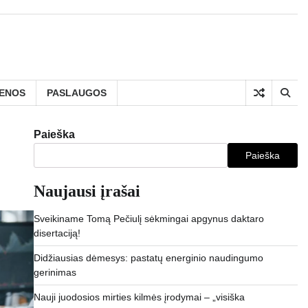
IENOS
PASLAUGOS
Paieška
Paieška
Naujausi įrašai
Sveikiname Tomą Pečiulį sėkmingai apgynus daktaro
disertaciją!
Didžiausias dėmesys: pastatų energinio naudingumo
gerinimas
Nauji juodosios mirties kilmės įrodymai – „visiška