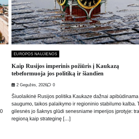
EUROPOS NAUJIENOS
Kaip Rusijos imperinis požiūris į Kaukazą
tebeformuoja jos politiką ir šiandien
2 Gegužės, 2026
0
Šiuolaikinė Rusijos politika Kaukaze dažnai apibūdinama
saugumo, taikos palaikymo ir regioninio stabilumo kalba. 
90
gilesnės jo šaknys glūdi senesniame imperijos įprotyje: tra
regioną kaip strateginę […]