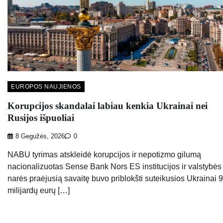
EUROPOS NAUJIENOS
Korupcijos skandalai labiau kenkia Ukrainai nei
Rusijos išpuoliai
8 Gegužės, 2026
0
NABU tyrimas atskleidė korupcijos ir nepotizmo gilumą
nacionalizuotas Sense Bank Nors ES institucijos ir valstybės
narės praėjusią savaitę buvo priblokšti suteikusios Ukrainai 
milijardų eurų […]