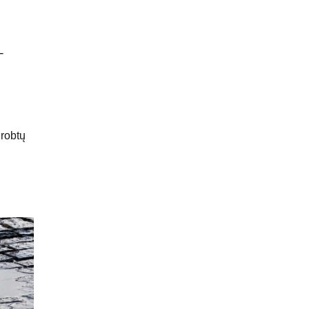
–
grobtų