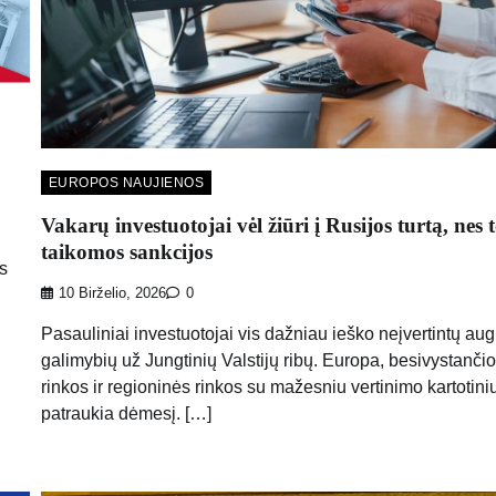
EUROPOS NAUJIENOS
Vakarų investuotojai vėl žiūri į Rusijos turtą, nes 
taikomos sankcijos
s
10 Birželio, 2026
0
Pasauliniai investuotojai vis dažniau ieško neįvertintų au
galimybių už Jungtinių Valstijų ribų. Europa, besivystanči
rinkos ir regioninės rinkos su mažesniu vertinimo kartotini
patraukia dėmesį. […]