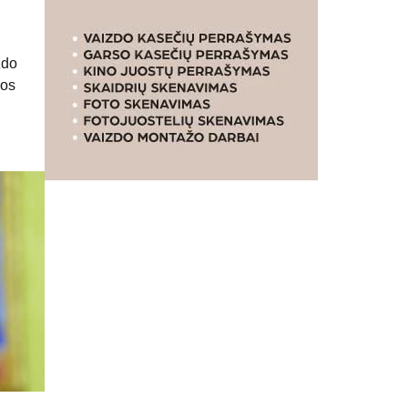
zdo
jos