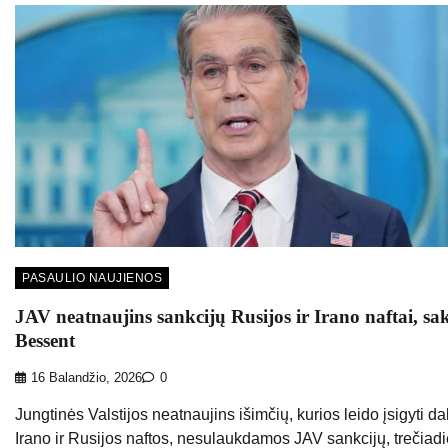
PASAULIO NAUJIENOS
JAV neatnaujins sankcijų Rusijos ir Irano naftai, sa
Bessent
16 Balandžio, 2026
0
Jungtinės Valstijos neatnaujins išimčių, kurios leido įsigyti dal
Irano ir Rusijos naftos, nesulaukdamos JAV sankcijų, trečiadi