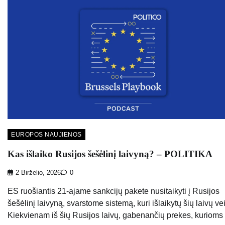
EUROPOS NAUJIENOS
Kas išlaiko Rusijos šešėlinį laivyną? – POLITIKA
2 Birželio, 2026
0
ES ruošiantis 21-ajame sankcijų pakete nusitaikyti į Rusijos
šešėlinį laivyną, svarstome sistemą, kuri išlaikytų šių laivų vei
Kiekvienam iš šių Rusijos laivų, gabenančių prekes, kurioms