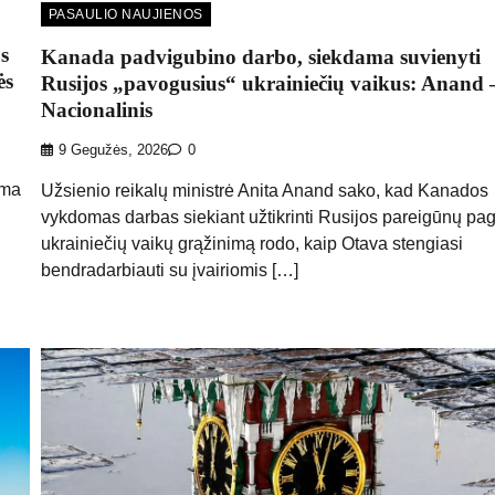
PASAULIO NAUJIENOS
s
Kanada padvigubino darbo, siekdama suvienyti
ės
Rusijos „pavogusius“ ukrainiečių vaikus: Anand 
Nacionalinis
9 Gegužės, 2026
0
ama
Užsienio reikalų ministrė Anita Anand sako, kad Kanados
vykdomas darbas siekiant užtikrinti Rusijos pareigūnų pa
ukrainiečių vaikų grąžinimą rodo, kaip Otava stengiasi
bendradarbiauti su įvairiomis […]