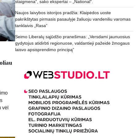
staigmena“, sako ekspertai – „National“.
Naujos laivybos istorijos pradžia: Klaipėdos uoste
pakrikštytas pirmasis pasaulyje žaliuoju vandeniliu varomas
tanklaivis „Rasa“
Seimo Liberalų sąjūdžio pranešimas: „Versdami jaunuosius
gydytojus atidirbti regionuose, valdantieji pažeidė žmogaus
laisvo apsisprendimo principą“
toliau
gimo
os
u vėl