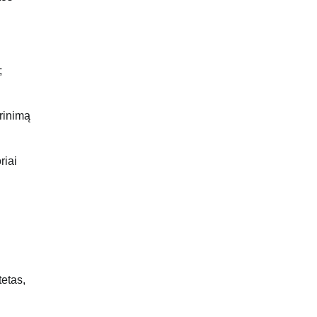
;
erinimą
riai
tetas,