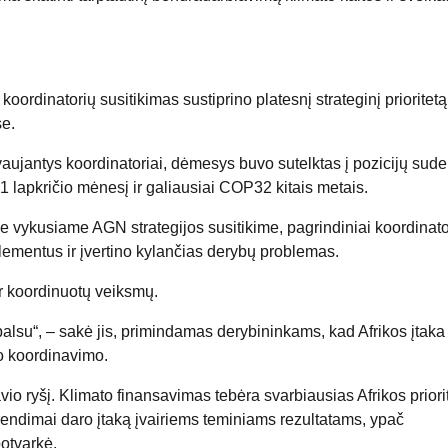
ordinatorių susitikimas sustiprino platesnį strateginį prioritetą
se.
vaujantys koordinatoriai, dėmesys buvo sutelktas į pozicijų sud
31 lapkričio mėnesį ir galiausiai COP32 kitais metais.
e vykusiame AGN strategijos susitikime, pagrindiniai koordinato
ementus ir įvertino kylančias derybų problemas.
r koordinuotų veiksmų.
alsu“, – sakė jis, primindamas derybininkams, kad Afrikos įtaka
io koordinavimo.
io ryšį. Klimato finansavimas tebėra svarbiausias Afrikos priori
prendimai daro įtaką įvairiems teminiams rezultatams, ypač
botvarkė.