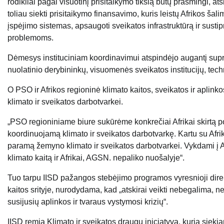
rodikliai pagal visuotinį prisitaikymo tikslą būtų prasmingi, ats
toliau siekti prisitaikymo finansavimo, kuris leistų Afrikos šali
įspėjimo sistemas, apsaugoti sveikatos infrastruktūrą ir sust
problemoms.
Dėmesys instituciniam koordinavimui atspindėjo augantį suprat
nuolatinio derybininkų, visuomenės sveikatos institucijų, tec
O PSO ir Afrikos regioninė klimato kaitos, sveikatos ir apli
klimato ir sveikatos darbotvarkei.
„PSO regioniniame biure sukūrėme konkrečiai Afrikai skirtą po
koordinuojamą klimato ir sveikatos darbotvarkę. Kartu su Afri
paramą žemyno klimato ir sveikatos darbotvarkei. Vykdami į Af
klimato kaitą ir Afrikai, AGSN. nepaliko nuošalyje“.
Tuo tarpu IISD pažangos stebėjimo programos vyresnioji dir
kaitos srityje, nurodydama, kad „atskirai veikti nebegalima,
susijusių aplinkos ir tvaraus vystymosi krizių“.
IISD remia Klimato ir sveikatos draugų iniciatyvą, kuria siekia