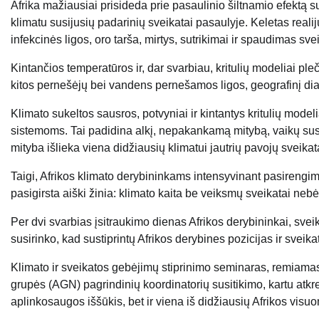
Afrika mažiausiai prisideda prie pasaulinio šiltnamio efektą s
klimatu susijusių padarinių sveikatai pasaulyje. Keletas real
infekcinės ligos, oro tarša, mirtys, sutrikimai ir spaudimas s
Kintančios temperatūros ir, dar svarbiau, kritulių modeliai pleči
kitos pernešėjų bei vandens pernešamos ligos, geografinį dia
Klimato sukeltos sausros, potvyniai ir kintantys kritulių mod
sistemoms. Tai padidina alkį, nepakankamą mitybą, vaikų su
mityba išlieka viena didžiausių klimatui jautrių pavojų sveikata
Taigi, Afrikos klimato derybininkams intensyvinant pasirengi
pasigirsta aiški žinia: klimato kaita be veiksmų sveikatai nebėr
Per dvi svarbias įsitraukimo dienas Afrikos derybininkai, sveika
susirinko, kad sustiprintų Afrikos derybines pozicijas ir sveik
Klimato ir sveikatos gebėjimų stiprinimo seminaras, remiamas T
grupės (AGN) pagrindinių koordinatorių susitikimo, kartu atkrei
aplinkosaugos iššūkis, bet ir viena iš didžiausių Afrikos vis