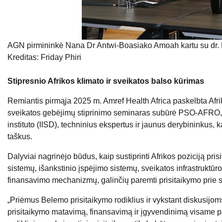
AGN pirmininkė Nana Dr Antwi-Boasiako Amoah kartu su dr. 
Kreditas: Friday Phiri
Stipresnio Afrikos klimato ir sveikatos balso kūrimas
Remiantis pirmąja 2025 m. Amref Health Africa paskelbta Afri
sveikatos gebėjimų stiprinimo seminaras subūrė PSO-AFRO, A
instituto (IISD), techninius ekspertus ir jaunus derybininkus, 
taškus.
Dalyviai nagrinėjo būdus, kaip sustiprinti Afrikos poziciją pris
sistemų, išankstinio įspėjimo sistemų, sveikatos infrastruktū
finansavimo mechanizmų, galinčių paremti prisitaikymo prie s
„Priėmus Belemo prisitaikymo rodiklius ir vykstant diskusijoms
prisitaikymo matavimą, finansavimą ir įgyvendinimą visame pa