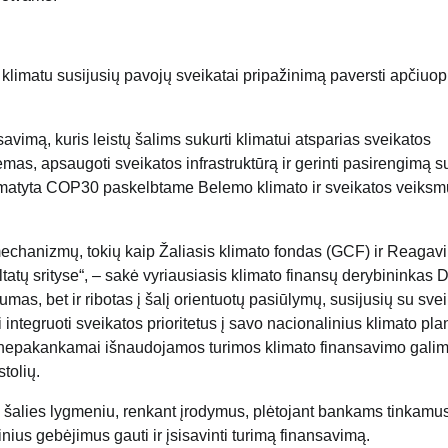
 klimatu susijusių pavojų sveikatai pripažinimą paversti apčiuo
avimą, kuris leistų šalims sukurti klimatui atsparias sveikatos
temas, apsaugoti sveikatos infrastruktūrą ir gerinti pasirengimą s
numatyta COP30 paskelbtame Belemo klimato ir sveikatos veiksm
mechanizmų, tokių kaip Žaliasis klimato fondas (GCF) ir Reagav
ultatų srityse“, – sakė vyriausiasis klimato finansų derybininkas 
as, bet ir ribotas į šalį orientuotų pasiūlymų, susijusių su svei
ai integruoti sveikatos prioritetus į savo nacionalinius klimato pl
bai nepakankamai išnaudojamos turimos klimato finansavimo gali
tolių.
 šalies lygmeniu, renkant įrodymus, plėtojant bankams tinkamu
cinius gebėjimus gauti ir įsisavinti turimą finansavimą.