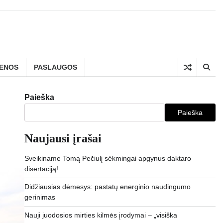
IENOS
PASLAUGOS
Paieška
Paieška
Naujausi įrašai
Sveikiname Tomą Pečiulį sėkmingai apgynus daktaro
disertaciją!
Didžiausias dėmesys: pastatų energinio naudingumo
gerinimas
Nauji juodosios mirties kilmės įrodymai – „visiška