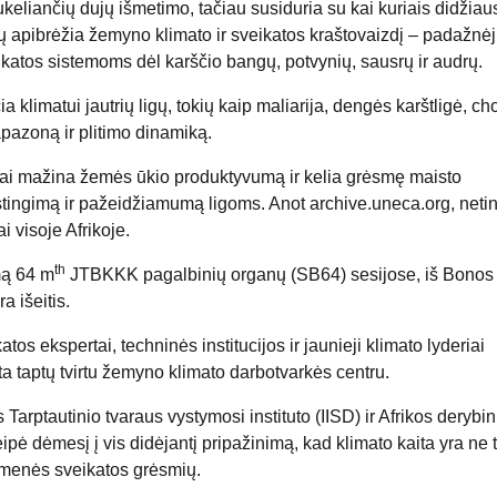
ukeliančių dujų išmetimo, tačiau susiduria su kai kuriais didžiau
ijų apibrėžia žemyno klimato ir sveikatos kraštovaizdį – padažnė
veikatos sistemoms dėl karščio bangų, potvynių, sausrų ir audrų.
a klimatui jautrių ligų, tokių kaip maliarija, dengės karštligė, cho
pazoną ir plitimo dinamiką.
eliai mažina žemės ūkio produktyvumą ir kelia grėsmę maisto
stingimą ir pažeidžiamumą ligoms. Anot archive.uneca.org, net
i visoje Afrikoje.
th
mą 64 m
JTBKKK pagalbinių organų (SB64) sesijose, iš Bonos
a išeitis.
tos ekspertai, techninės institucijos ir jaunieji klimato lyderiai
ata taptų tvirtu žemyno klimato darbotvarkės centru.
arptautinio tvaraus vystymosi instituto (IISD) ir Afrikos derybi
pė dėmesį į vis didėjantį pripažinimą, kad klimato kaita yra ne t
uomenės sveikatos grėsmių.