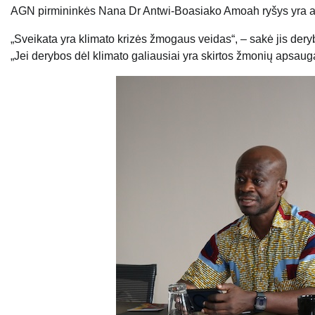
AGN pirmininkės Nana Dr Antwi-Boasiako Amoah ryšys yra aišk
„Sveikata yra klimato krizės žmogaus veidas“, – sakė jis der
„Jei derybos dėl klimato galiausiai yra skirtos žmonių apsauga