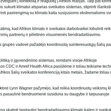
ižvelgiant į kontekstą ir reaguotų į Afrikos realijas. Taip pat turim
ms sukurti klimatui atsparias sveikatos sistemas, stiprinti išankst
iprinti pasirengimą su klimato kaita susijusioms ekstremalioms sv
imą, kad Afrikos klimato ir sveikatos darbotvarkei tobulinti rei
hninių partnerių ir pilietinės visuomenės bendradarbiavimo.
nkos grupės vadovė pažadėjo koordinuotą suinteresuotųjų šalių p
litiką ir įgyvendinimo sistemas, remdami visoje Afrikoje
kos CDC ir Amref Health Africa pasiūlėme ir toliau teikiame tech
rikos šalių sveikatos konferenciją kitais metais, žadame toliau 
ektorė Lynn Wagner pažymėjo, kad reikia koordinuotų veiksmų k
 nes pasaulinė bendruomenė susiduria su daugybe ir tarpusavyje
ma skatinti tarptautinį bendradarbiavimą klimato kaitos ir sveika