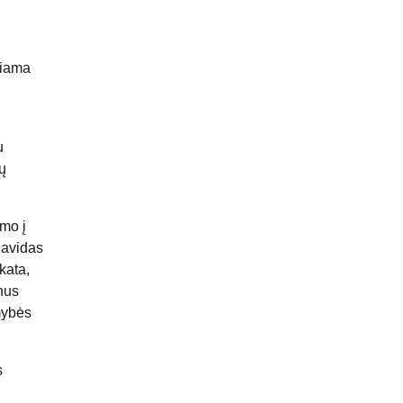
piama
u
ų
imo į
Davidas
kata,
anus
mybės
s