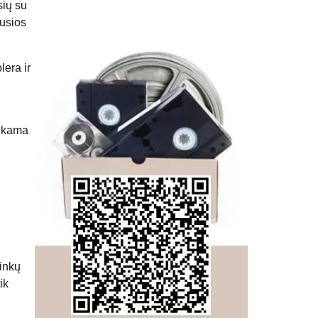
sių su
jusios
lera ir
inkama
ninkų
ik