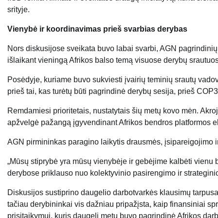
srityje.
Vienybė ir koordinavimas prieš svarbias derybas
Nors diskusijose sveikata buvo labai svarbi, AGN pagrindinių ko
išlaikant vieningą Afrikos balso temą visuose derybų srautuo
Posėdyje, kuriame buvo sukviesti įvairių teminių srautų vado
prieš tai, kas turėtų būti pagrindinė derybų sesija, prieš COP
Remdamiesi prioritetais, nustatytais šių metų kovo mėn. Akroj
apžvelgė pažangą įgyvendinant Afrikos bendros platformos el
AGN pirmininkas paragino laikytis drausmės, įsipareigojimo i
„Mūsų stiprybė yra mūsų vienybėje ir gebėjime kalbėti vienu b
derybose priklauso nuo kolektyvinio pasirengimo ir strategin
Diskusijos sustiprino daugelio darbotvarkės klausimų tarpusav
tačiau derybininkai vis dažniau pripažįsta, kaip finansiniai s
prisitaikymui, kuris daugelį metų buvo pagrindinė Afrikos dar