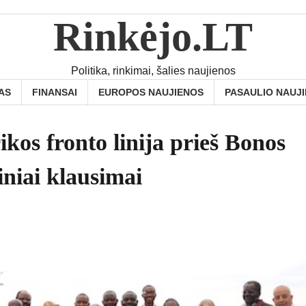
Rinkėjo.LT
Politika, rinkimai, šalies naujienos
AS
FINANSAI
EUROPOS NAUJIENOS
PASAULIO NAUJ
kos fronto linija prieš Bonos
iniai klausimai