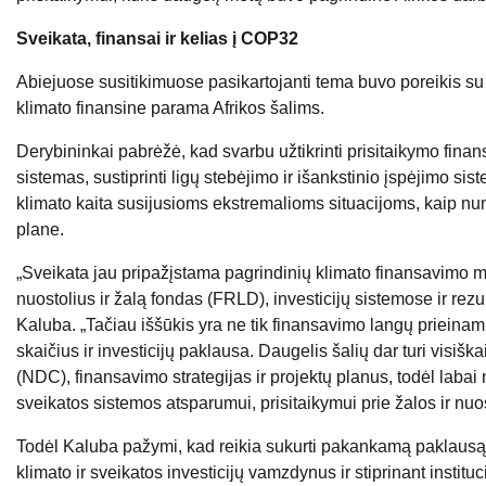
Sveikata, finansai ir kelias į COP32
Abiejuose susitikimuose pasikartojanti tema buvo poreikis su
klimato finansine parama Afrikos šalims.
Derybininkai pabrėžė, kad svarbu užtikrinti prisitaikymo finans
sistemas, sustiprinti ligų stebėjimo ir išankstinio įspėjimo sis
klimato kaita susijusioms ekstremalioms situacijoms, kaip 
plane.
„Sveikata jau pripažįstama pagrindinių klimato finansavimo 
nuostolius ir žalą fondas (FRLD), investicijų sistemose ir rez
Kaluba. „Tačiau iššūkis yra ne tik finansavimo langų prieinamum
skaičius ir investicijų paklausa. Daugelis šalių dar turi visišk
(NDC), finansavimo strategijas ir projektų planus, todėl la
sveikatos sistemos atsparumui, prisitaikymui prie žalos ir nuos
Todėl Kaluba pažymi, kad reikia sukurti pakankamą paklausą
klimato ir sveikatos investicijų vamzdynus ir stiprinant institu