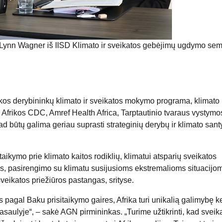
Lynn Wagner iš IISD Klimato ir sveikatos gebėjimų ugdymo sem
kos derybininkų klimato ir sveikatos mokymo programa, klimato 
frikos CDC, Amref Health Africa, Tarptautinio tvaraus vystymo
kad būtų galima geriau suprasti strateginių derybų ir klimato sant
itaikymo prie klimato kaitos rodiklių, klimatui atsparių sveikatos
ros, pasirengimo su klimatu susijusioms ekstremalioms situacijom
veikatos priežiūros pastangas, srityse.
 pagal Baku prisitaikymo gaires, Afrika turi unikalią galimybę ke
saulyje“, – sakė AGN pirmininkas. „Turime užtikrinti, kad sveik