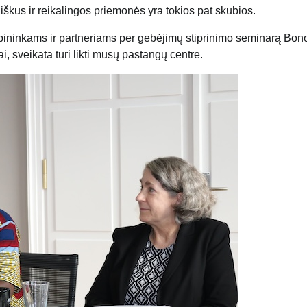
us ir reikalingos priemonės yra tokios pat skubios.
ybininkams ir partneriams per gebėjimų stiprinimo seminarą Bono
i, sveikata turi likti mūsų pastangų centre.