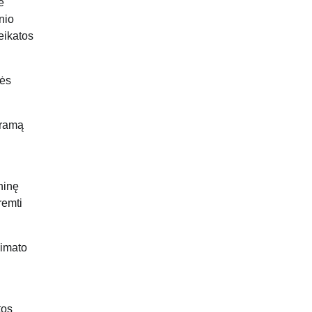
e
inio
eikatos
kės
aramą
ninę
remti
limato
tos