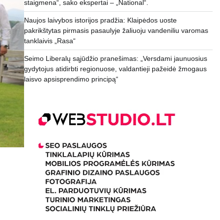
staigmena“, sako ekspertai – „National“.
Naujos laivybos istorijos pradžia: Klaipėdos uoste
pakrikštytas pirmasis pasaulyje žaliuoju vandeniliu varomas
tanklaivis „Rasa“
Seimo Liberalų sąjūdžio pranešimas: „Versdami jaunuosius
gydytojus atidirbti regionuose, valdantieji pažeidė žmogaus
laisvo apsisprendimo principą“