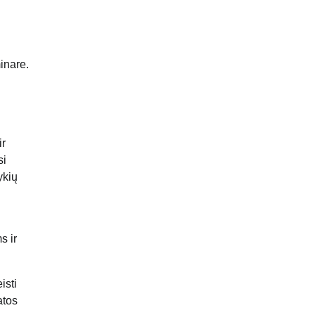
inare.
ir
si
ykių
s ir
isti
atos