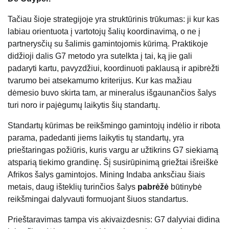
Tačiau šioje strategijoje yra struktūrinis trūkumas: ji kur kas
labiau orientuota į vartotojų šalių koordinavimą, o ne į
partnerysčių su šalimis gamintojomis kūrimą. Praktikoje
didžioji dalis G7 metodo yra sutelkta į tai, ką jie gali
padaryti kartu, pavyzdžiui, koordinuoti paklausą ir apibrėžti
tvarumo bei atsekamumo kriterijus. Kur kas mažiau
dėmesio buvo skirta tam, ar mineralus išgaunančios šalys
turi noro ir pajėgumų laikytis šių standartų.
Standartų kūrimas be reikšmingo gamintojų indėlio ir ribota
parama, padedanti jiems laikytis tų standartų, yra
prieštaringas požiūris, kuris vargu ar užtikrins G7 siekiamą
atsparią tiekimo grandinę. Šį susirūpinimą griežtai išreiškė
Afrikos šalys gamintojos. Mining Indaba anksčiau šiais
metais, daug išteklių turinčios šalys
pabrėžė
būtinybė
reikšmingai dalyvauti formuojant šiuos standartus.
Prieštaravimas tampa vis akivaizdesnis: G7 dalyviai didina