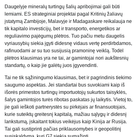
Daugelyje mineralų turtingų šalių apribojimai gali būti
lemiami. ES strateginiai projektai pagal Kritinių žaliavų
įstatymą Zambijoje, Malavyje ir Madagaskare reikalauja ne
tik kapitalo investicijų, bet ir transporto, energetikos ar
reguliavimo pajėgumų plėtros. Tuo pačiu metu daugelis
vyriausybių siekia įgyti didesnę vidaus vertę perdirbdamos,
rafinuodami ar su tuo susijusią pramoninę veiklą. Todėl
plėtros klausimas yra ne tai, ar gamintojai nori aukštesnių
standartų, o kaip jie galėtų juos įgyvendinti.
Tai ne tik sąžiningumo klausimas, bet ir pagrindinis tiekimo
saugumo aspektas. Jei standartai bus suvokiami kaip iš
išorės primestos turtingų importuotojų sukurtos taisyklės,
šalys gamintojos turės ribotas paskatas jų laikytis. Vietoj to,
jie gali ieškoti partnerystės su pirkėjais ar finansuotojais,
kurie suteiktų greitesnį kapitalą, mažiau sąlygų ir didesnį
lankstumą, įskaitant tokius veikėjus kaip Kinija ar Rusija.
Tai gali sustiprinti pačias priklausomybes ir geopolitinį
susiskaldymą, kurį G7 siekia sumažinti.