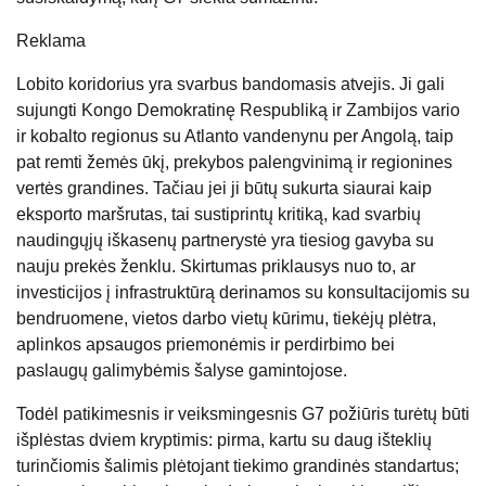
Reklama
Lobito koridorius yra svarbus bandomasis atvejis. Ji gali
sujungti Kongo Demokratinę Respubliką ir Zambijos vario
ir kobalto regionus su Atlanto vandenynu per Angolą, taip
pat remti žemės ūkį, prekybos palengvinimą ir regionines
vertės grandines. Tačiau jei ji būtų sukurta siaurai kaip
eksporto maršrutas, tai sustiprintų kritiką, kad svarbių
naudingųjų iškasenų partnerystė yra tiesiog gavyba su
nauju prekės ženklu. Skirtumas priklausys nuo to, ar
investicijos į infrastruktūrą derinamos su konsultacijomis su
bendruomene, vietos darbo vietų kūrimu, tiekėjų plėtra,
aplinkos apsaugos priemonėmis ir perdirbimo bei
paslaugų galimybėmis šalyse gamintojose.
Todėl patikimesnis ir veiksmingesnis G7 požiūris turėtų būti
išplėstas dviem kryptimis: pirma, kartu su daug išteklių
turinčiomis šalimis plėtojant tiekimo grandinės standartus;