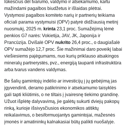
lūkesčius dėl tvarumo, valdymo ir atsekamumo, kartu
mažindami pagalbos biudžetus ir išlaidas plėtrai.
Vystymosi pagalbos komiteto narių ir partnerių teikiama
oficiali parama vystymuisi (OPV) patyrė didžiausią metinį
nuosmukį, 2025 m.
krinta
23,1 proc. Sumažėjimą lėmė
penkios G7 narės: Vokietija, JAV, JK, Japonija ir
Prancūzija. Dvišalė OPV
nukrito
26,4 proc., o daugiašalė
OPV sumažėjo 12,7 proc. Šie mažinimai daro poveikį labai
viešiesiems pajėgumams, nuo kurių priklauso atsakingos
mineralų partnerystės, pvz., energiją taupanti infrastruktūra
arba tvarus vandens valdymas.
Be šalių gamintojų indėlio ar investicijų į jų gebėjimą jas
įgyvendinti, deramo patikrinimo ir atsekamumo taisyklės
gali tapti kliūtimis, o ne tiltais į įvairesnę tiekimo grandinę.
Užuot išplėtę dalyvavimą, jie galėtų sukurti dviejų pakopų
rinką, kurioje išsivysčiusios ekonomikos atitiktų
reikalavimus, o besiformuojantys gamintojai, mažesnės
įmonės ir amatininkų kalnakasiai būtų palikti nuošalyje.