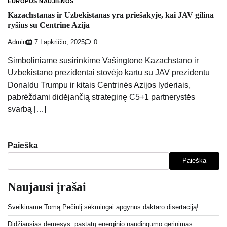
EUROPOS NAUJIENOS
Kazachstanas ir Uzbekistanas yra priešakyje, kai JAV gilina
ryšius su Centrine Azija
Admin
7 Lapkričio, 2025
0
Simboliniame susirinkime Vašingtone Kazachstano ir
Uzbekistano prezidentai stovėjo kartu su JAV prezidentu
Donaldu Trumpu ir kitais Centrinės Azijos lyderiais,
pabrėždami didėjančią strateginę C5+1 partnerystės
svarbą […]
Paieška
Paieška
Naujausi įrašai
Sveikiname Tomą Pečiulį sėkmingai apgynus daktaro disertaciją!
Didžiausias dėmesys: pastatų energinio naudingumo gerinimas