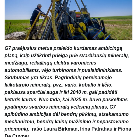
G7 praėjusius metus praleido kurdamas ambicingą
planą, kaip užtikrinti prieigą prie svarbiausių mineralų,
medžiagų, reikalingų elektra varomiems
automobiliams, vėjo turbinoms ir puslaidininkiams.
Skubumas yra tikras. Pagrindinių pereinamojo
laikotarpio mineralų, pvz., vario, kobalto ir ličio,
paklausa sparčiai auga ir iki 2040 m. gali padidėti
keturis kartus. Nuo tada, kai 2025 m. buvo paskelbtas
ypatingos svarbos mineralų veiksmų planas, G7
apibūdino ambicijas dėl bendrų pirkimų, atsekamumo
mechanizmų, bendrų kainų mažinimo ir nepastovumo
priemonių.
,
rašo Laura Birkman, Irina Patrahau ir Fiona
De Cuyper.