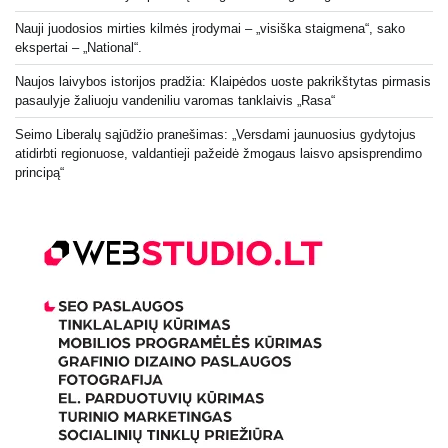
Nauji juodosios mirties kilmės įrodymai – „visiška staigmena“, sako
ekspertai – „National“.
Naujos laivybos istorijos pradžia: Klaipėdos uoste pakrikštytas pirmasis
pasaulyje žaliuoju vandeniliu varomas tanklaivis „Rasa“
Seimo Liberalų sąjūdžio pranešimas: „Versdami jaunuosius gydytojus
atidirbti regionuose, valdantieji pažeidė žmogaus laisvo apsisprendimo
principą“