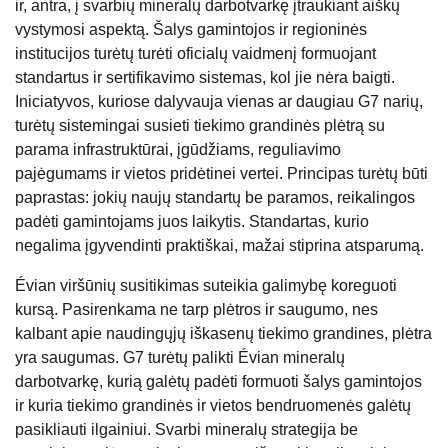
ir, antra, į svarbių mineralų darbotvarkę įtraukiant aiškų
vystymosi aspektą. Šalys gamintojos ir regioninės
institucijos turėtų turėti oficialų vaidmenį formuojant
standartus ir sertifikavimo sistemas, kol jie nėra baigti.
Iniciatyvos, kuriose dalyvauja vienas ar daugiau G7 narių,
turėtų sistemingai susieti tiekimo grandinės plėtrą su
parama infrastruktūrai, įgūdžiams, reguliavimo
pajėgumams ir vietos pridėtinei vertei. Principas turėtų būti
paprastas: jokių naujų standartų be paramos, reikalingos
padėti gamintojams juos laikytis. Standartas, kurio
negalima įgyvendinti praktiškai, mažai stiprina atsparumą.
Évian viršūnių susitikimas suteikia galimybę koreguoti
kursą. Pasirenkama ne tarp plėtros ir saugumo, nes
kalbant apie naudingųjų iškasenų tiekimo grandines, plėtra
yra saugumas. G7 turėtų palikti Évian mineralų
darbotvarkę, kurią galėtų padėti formuoti šalys gamintojos
ir kuria tiekimo grandinės ir vietos bendruomenės galėtų
pasikliauti ilgainiui. Svarbi mineralų strategija be