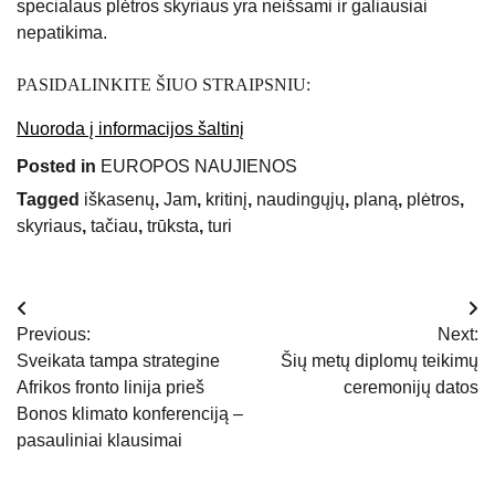
specialaus plėtros skyriaus yra neišsami ir galiausiai
nepatikima.
PASIDALINKITE ŠIUO STRAIPSNIU:
Nuoroda į informacijos šaltinį
Posted in
EUROPOS NAUJIENOS
Tagged
iškasenų
,
Jam
,
kritinį
,
naudingųjų
,
planą
,
plėtros
,
skyriaus
,
tačiau
,
trūksta
,
turi
Navigacija
Previous:
Next:
tarp
Sveikata tampa strategine
Šių metų diplomų teikimų
Afrikos fronto linija prieš
ceremonijų datos
įrašų
Bonos klimato konferenciją –
pasauliniai klausimai