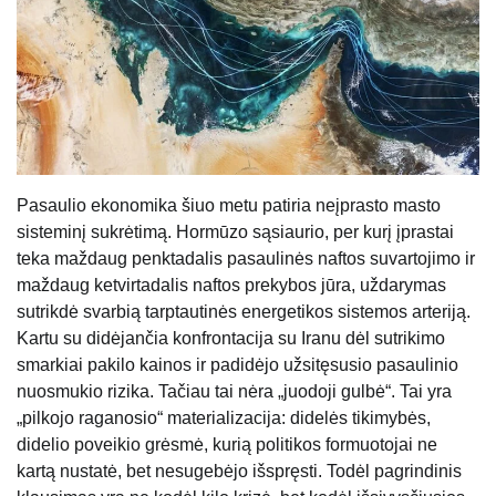
Pasaulio ekonomika šiuo metu patiria neįprasto masto
sisteminį sukrėtimą. Hormūzo sąsiaurio, per kurį įprastai
teka maždaug penktadalis pasaulinės naftos suvartojimo ir
maždaug ketvirtadalis naftos prekybos jūra, uždarymas
sutrikdė svarbią tarptautinės energetikos sistemos arteriją.
Kartu su didėjančia konfrontacija su Iranu dėl sutrikimo
smarkiai pakilo kainos ir padidėjo užsitęsusio pasaulinio
nuosmukio rizika. Tačiau tai nėra „juodoji gulbė“. Tai yra
„pilkojo raganosio“ materializacija: didelės tikimybės,
didelio poveikio grėsmė, kurią politikos formuotojai ne
kartą nustatė, bet nesugebėjo išspręsti. Todėl pagrindinis