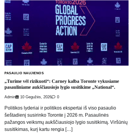
PASAULIO NAUJIENOS
„Turime vėl rizikuoti“: Carney kalba Toronte vykusiame
pasauliniame aukščiausiojo lygio susitikime „National“.
Admin
10 Gegužės, 2026
0
Politikos lyderiai ir politikos ekspertai iš viso pasaulio
šeštadienį susirinko Toronte į 2026 m. Pasaulinės
pažangos veiksmų aukščiausiojo lygio susitikimą. Viršūnių
susitikimas, kurį kartu rengia […]