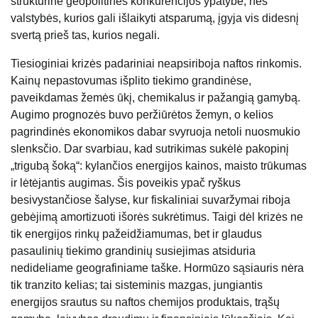
struktūrine geopolitinės konkurencijos ypatybe, nes
valstybės, kurios gali išlaikyti atsparumą, įgyja vis didesnį
svertą prieš tas, kurios negali.
Tiesioginiai krizės padariniai neapsiriboja naftos rinkomis.
Kainų nepastovumas išplito tiekimo grandinėse,
paveikdamas žemės ūkį, chemikalus ir pažangią gamybą.
Augimo prognozės buvo peržiūrėtos žemyn, o kelios
pagrindinės ekonomikos dabar svyruoja netoli nuosmukio
slenksčio. Dar svarbiau, kad sutrikimas sukėlė pakopinį
„trigubą šoką“: kylančios energijos kainos, maisto trūkumas
ir lėtėjantis augimas. Šis poveikis ypač ryškus
besivystančiose šalyse, kur fiskaliniai suvaržymai riboja
gebėjimą amortizuoti išorės sukrėtimus. Taigi dėl krizės ne
tik energijos rinkų pažeidžiamumas, bet ir glaudus
pasaulinių tiekimo grandinių susiejimas atsiduria
nedideliame geografiniame taške. Hormūzo sąsiauris nėra
tik tranzito kelias; tai sisteminis mazgas, jungiantis
energijos srautus su naftos chemijos produktais, trąšų