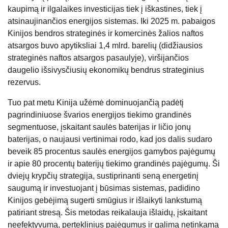
kaupimą ir ilgalaikes investicijas tiek į iškastines, tiek į
atsinaujinančios energijos sistemas. Iki 2025 m. pabaigos
Kinijos bendros strateginės ir komercinės žalios naftos
atsargos buvo apytiksliai 1,4 mlrd. barelių (didžiausios
strateginės naftos atsargos pasaulyje), viršijančios
daugelio išsivysčiusių ekonomikų bendrus strateginius
rezervus.
Tuo pat metu Kinija užėmė dominuojančią padėtį
pagrindiniuose švarios energijos tiekimo grandinės
segmentuose, įskaitant saulės baterijas ir ličio jonų
baterijas, o naujausi vertinimai rodo, kad jos dalis sudaro
beveik 85 procentus saulės energijos gamybos pajėgumų
ir apie 80 procentų baterijų tiekimo grandinės pajėgumų. Ši
dviejų krypčių strategija, sustiprinanti seną energetinį
saugumą ir investuojant į būsimas sistemas, padidino
Kinijos gebėjimą sugerti smūgius ir išlaikyti lankstumą
patiriant stresą. Šis metodas reikalauja išlaidų, įskaitant
neefektyvumą, perteklinius pajėgumus ir galimą netinkamą