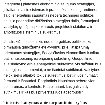
integruota į platesnes ekonominio saugumo strategijas,
įskaitant maisto sistemas ir pramonės tiekimo grandines.
Taigi energetinis saugumas nebėra techninės politikos
sritis, o pagrindinė didžiosios strategijos dalis, formuojanti
valstybių gebėjimą konkuruoti, projektuoti stabilumą ir
amortizuoti sisteminius sukrėtimus.
Jei struktūrinis poslinkis nuo energetikos politikos, kuri
pirmiausia grindžiama efektyvumu, prie į atsparumą
orientuotos strategijos, išsivysčiusios ekonomikos ir toliau
patirs nuspėjamų, išvengiamų sukrėtimų. Geopolitinio
susiskaldymo eroje energetiniai sukrėtimai vis dažniau bus
strategijos instrumentai, o ne išoriniai sutrikimai. Valstybės
ne tik sieks atlaikyti tokius sukrėtimus, bet ir juos numatyti,
formuoti ir išnaudoti. Pagrindinis klausimas nebėra vien
atsparumas, o kontrolė. Kitaip tariant, kas gali valdyti
sutrikimus ir kas bus priverstas juos absorbuoti?
Tolesnis skaitymas apie tarptautinius ryšius