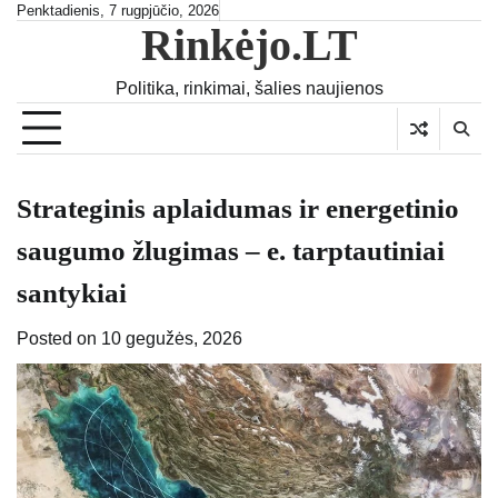
Skip
Penktadienis, 7 rugpjūčio, 2026
Rinkėjo.LT
to
content
Politika, rinkimai, šalies naujienos
Strateginis aplaidumas ir energetinio
saugumo žlugimas – e. tarptautiniai
santykiai
Posted on
10 gegužės, 2026