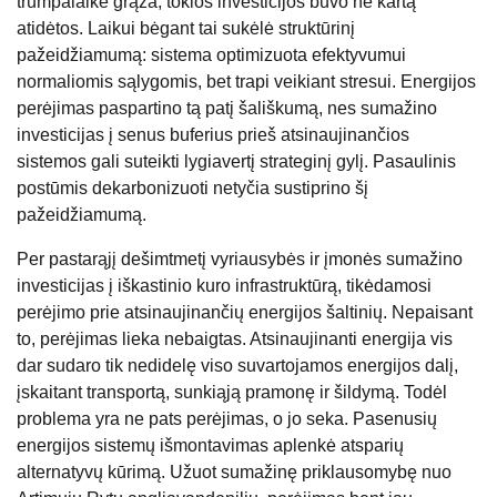
trumpalaikė grąža, tokios investicijos buvo ne kartą
atidėtos. Laikui bėgant tai sukėlė struktūrinį
pažeidžiamumą: sistema optimizuota efektyvumui
normaliomis sąlygomis, bet trapi veikiant stresui. Energijos
perėjimas paspartino tą patį šališkumą, nes sumažino
investicijas į senus buferius prieš atsinaujinančios
sistemos gali suteikti lygiavertį strateginį gylį. Pasaulinis
postūmis dekarbonizuoti netyčia sustiprino šį
pažeidžiamumą.
Per pastarąjį dešimtmetį vyriausybės ir įmonės sumažino
investicijas į iškastinio kuro infrastruktūrą, tikėdamosi
perėjimo prie atsinaujinančių energijos šaltinių. Nepaisant
to, perėjimas lieka nebaigtas. Atsinaujinanti energija vis
dar sudaro tik nedidelę viso suvartojamos energijos dalį,
įskaitant transportą, sunkiąją pramonę ir šildymą. Todėl
problema yra ne pats perėjimas, o jo seka. Pasenusių
energijos sistemų išmontavimas aplenkė atsparių
alternatyvų kūrimą. Užuot sumažinę priklausomybę nuo