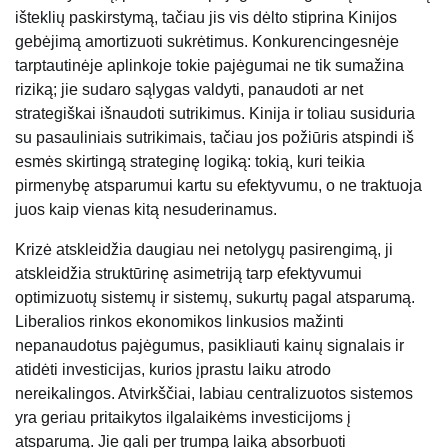
išteklių paskirstymą, tačiau jis vis dėlto stiprina Kinijos
gebėjimą amortizuoti sukrėtimus. Konkurencingesnėje
tarptautinėje aplinkoje tokie pajėgumai ne tik sumažina
riziką; jie sudaro sąlygas valdyti, panaudoti ar net
strategiškai išnaudoti sutrikimus. Kinija ir toliau susiduria
su pasauliniais sutrikimais, tačiau jos požiūris atspindi iš
esmės skirtingą strateginę logiką: tokią, kuri teikia
pirmenybę atsparumui kartu su efektyvumu, o ne traktuoja
juos kaip vienas kitą nesuderinamus.
Krizė atskleidžia daugiau nei netolygų pasirengimą, ji
atskleidžia struktūrinę asimetriją tarp efektyvumui
optimizuotų sistemų ir sistemų, sukurtų pagal atsparumą.
Liberalios rinkos ekonomikos linkusios mažinti
nepanaudotus pajėgumus, pasikliauti kainų signalais ir
atidėti investicijas, kurios įprastu laiku atrodo
nereikalingos. Atvirkščiai, labiau centralizuotos sistemos
yra geriau pritaikytos ilgalaikėms investicijoms į
atsparumą. Jie gali per trumpą laiką absorbuoti