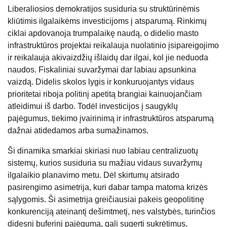
Liberaliosios demokratijos susiduria su struktūrinėmis
kliūtimis ilgalaikėms investicijoms į atsparumą. Rinkimų
ciklai apdovanoja trumpalaikę naudą, o didelio masto
infrastruktūros projektai reikalauja nuolatinio įsipareigojimo
ir reikalauja akivaizdžių išlaidų dar ilgai, kol jie neduoda
naudos. Fiskaliniai suvaržymai dar labiau apsunkina
vaizdą. Didelis skolos lygis ir konkuruojantys vidaus
prioritetai riboja politinį apetitą brangiai kainuojančiam
atleidimui iš darbo. Todėl investicijos į saugyklų
pajėgumus, tiekimo įvairinimą ir infrastruktūros atsparumą
dažnai atidedamos arba sumažinamos.
Ši dinamika smarkiai skiriasi nuo labiau centralizuotų
sistemų, kurios susiduria su mažiau vidaus suvaržymų
ilgalaikio planavimo metu. Dėl skirtumų atsirado
pasirengimo asimetrija, kuri dabar tampa matoma krizės
sąlygomis. Ši asimetrija greičiausiai pakeis geopolitinę
konkurenciją ateinantį dešimtmetį, nes valstybės, turinčios
didesnį buferinį pajėgumą, gali sugerti sukrėtimus,