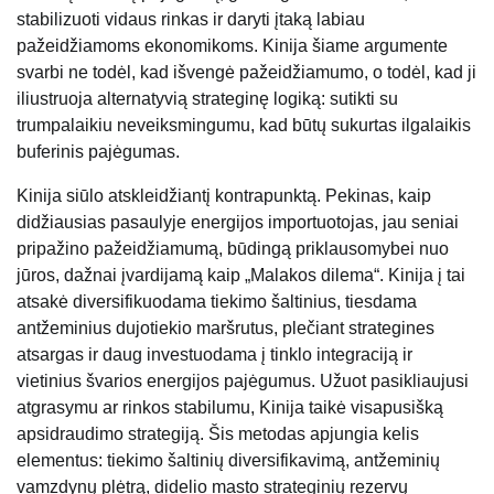
stabilizuoti vidaus rinkas ir daryti įtaką labiau
pažeidžiamoms ekonomikoms. Kinija šiame argumente
svarbi ne todėl, kad išvengė pažeidžiamumo, o todėl, kad ji
iliustruoja alternatyvią strateginę logiką: sutikti su
trumpalaikiu neveiksmingumu, kad būtų sukurtas ilgalaikis
buferinis pajėgumas.
Kinija siūlo atskleidžiantį kontrapunktą. Pekinas, kaip
didžiausias pasaulyje energijos importuotojas, jau seniai
pripažino pažeidžiamumą, būdingą priklausomybei nuo
jūros, dažnai įvardijamą kaip „Malakos dilema“. Kinija į tai
atsakė diversifikuodama tiekimo šaltinius, tiesdama
antžeminius dujotiekio maršrutus, plečiant strategines
atsargas ir daug investuodama į tinklo integraciją ir
vietinius švarios energijos pajėgumus. Užuot pasikliaujusi
atgrasymu ar rinkos stabilumu, Kinija taikė visapusišką
apsidraudimo strategiją. Šis metodas apjungia kelis
elementus: tiekimo šaltinių diversifikavimą, antžeminių
vamzdynų plėtrą, didelio masto strateginių rezervų