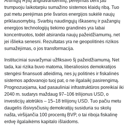
Artimųjų Rytų angliavandenilių, perėjimas bent jau
trumpuoju laikotarpiu sumažino sistemos klaidų ribą. Tuo
pat metu perėjimas prie švarios energijos sukėlė naujų
priklausomybių. Svarbių naudingųjų iškasenų ir pažangių
energijos technologijų tiekimo grandinės yra labai
koncentruotos, todėl atsiranda naujų pažeidžiamumų, net
jei išlieka senesni. Rezultatas yra ne geopolitinės rizikos
sumažėjimas, o jos transformacija.
Instituciniai suvaržymai užfiksavo šį pažeidžiamumą. Net
tada, kai rizika buvo matoma, liberaliosios demokratijos
stengėsi finansuoti atleidimą, nes jų politinės ir fiskalinės
sistemos apdovanojo tuoj pat, o ne ilgalaikį pasirengimą.
Prognozuojama, kad pasauliniai infrastruktūros poreikiai iki
2040 m. sudarys maždaug 97–106 trilijonus USD, o
investicijų atotrūkis – 15–18 trilijonų USD. Tuo pačiu metu
daugelis išsivysčiusių demokratijų susiduria su skolų
našta, viršijančia 100 procentų BVP, o tai riboja fiskalinę
erdvę ilgalaikėms kapitalo išlaidoms.