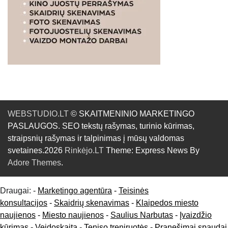
WEBSTUDIO.LT
© SKAITMENINIO MARKETINGO
PASLAUGOS. SEO tekstų rašymas, turinio kūrimas,
straipsnių rašymas ir talpinimas į mūsų valdomas
svetaines.2026
Rinkėjo.LT
Theme: Express News By
Adore Themes
.
Draugai: -
Marketingo agentūra
-
Teisinės
konsultacijos
-
Skaidrių skenavimas
-
Klaipedos miesto
naujienos
-
Miesto naujienos
-
Saulius Narbutas
-
Įvaizdžio
kūrimas
-
Veidoskaita
-
Teniso treniruotės
- Pranešimai spaudai