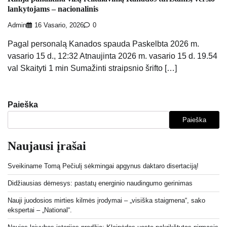
lankytojams – nacionalinis
Admin
16 Vasario, 2026
0
Pagal personalą Kanados spauda Paskelbta 2026 m.
vasario 15 d., 12:32 Atnaujinta 2026 m. vasario 15 d. 19.54
val Skaityti 1 min Sumažinti straipsnio šrifto […]
Paieška
Paieška
Naujausi įrašai
Sveikiname Tomą Pečiulį sėkmingai apgynus daktaro disertaciją!
Didžiausias dėmesys: pastatų energinio naudingumo gerinimas
Nauji juodosios mirties kilmės įrodymai – „visiška staigmena“, sako
ekspertai – „National“.