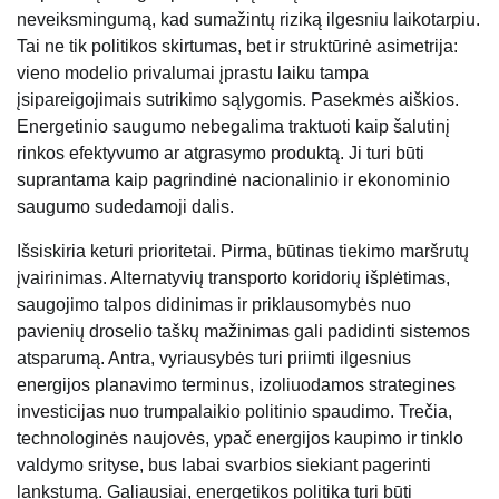
neveiksmingumą, kad sumažintų riziką ilgesniu laikotarpiu.
Tai ne tik politikos skirtumas, bet ir struktūrinė asimetrija:
vieno modelio privalumai įprastu laiku tampa
įsipareigojimais sutrikimo sąlygomis. Pasekmės aiškios.
Energetinio saugumo nebegalima traktuoti kaip šalutinį
rinkos efektyvumo ar atgrasymo produktą. Ji turi būti
suprantama kaip pagrindinė nacionalinio ir ekonominio
saugumo sudedamoji dalis.
Išsiskiria keturi prioritetai. Pirma, būtinas tiekimo maršrutų
įvairinimas. Alternatyvių transporto koridorių išplėtimas,
saugojimo talpos didinimas ir priklausomybės nuo
pavienių droselio taškų mažinimas gali padidinti sistemos
atsparumą. Antra, vyriausybės turi priimti ilgesnius
energijos planavimo terminus, izoliuodamos strategines
investicijas nuo trumpalaikio politinio spaudimo. Trečia,
technologinės naujovės, ypač energijos kaupimo ir tinklo
valdymo srityse, bus labai svarbios siekiant pagerinti
lankstumą. Galiausiai, energetikos politika turi būti