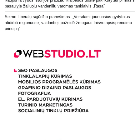
Naujos laivybos istorijos pradžia: Klaipėdos uoste pakrikštytas pirmasis
pasaulyje žaliuoju vandeniliu varomas tanklaivis „Rasa“
Seimo Liberalų sąjūdžio pranešimas: „Versdami jaunuosius gydytojus
atidirbti regionuose, valdantieji pažeidė žmogaus laisvo apsisprendimo
principą“