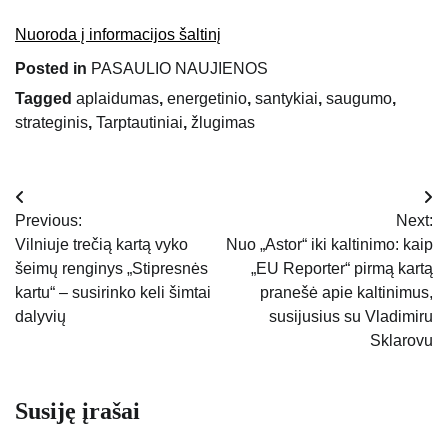
Nuoroda į informacijos šaltinį
Posted in
PASAULIO NAUJIENOS
Tagged
aplaidumas
,
energetinio
,
santykiai
,
saugumo
,
strateginis
,
Tarptautiniai
,
žlugimas
Navigacija
Previous:
Next:
tarp
Vilniuje trečią kartą vyko
Nuo „Astor“ iki kaltinimo: kaip
šeimų renginys „Stipresnės
„EU Reporter“ pirmą kartą
įrašų
kartu“ – susirinko keli šimtai
pranešė apie kaltinimus,
dalyvių
susijusius su Vladimiru
Sklarovu
Susiję įrašai