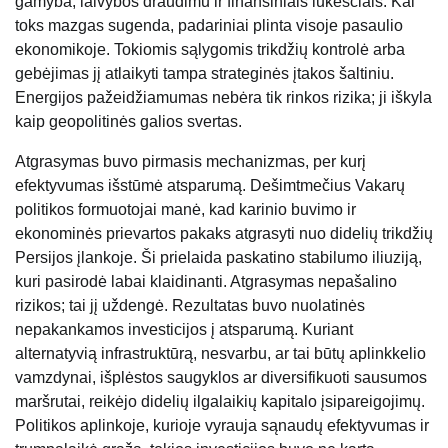
gamyba, laivybos draudimu ir finansiniais lūkesčiais. Kai
toks mazgas sugenda, padariniai plinta visoje pasaulio
ekonomikoje. Tokiomis sąlygomis trikdžių kontrolė arba
gebėjimas jį atlaikyti tampa strateginės įtakos šaltiniu.
Energijos pažeidžiamumas nebėra tik rinkos rizika; ji iškyla
kaip geopolitinės galios svertas.
Atgrasymas buvo pirmasis mechanizmas, per kurį
efektyvumas išstūmė atsparumą. Dešimtmečius Vakarų
politikos formuotojai manė, kad karinio buvimo ir
ekonominės prievartos pakaks atgrasyti nuo didelių trikdžių
Persijos įlankoje. Ši prielaida paskatino stabilumo iliuziją,
kuri pasirodė labai klaidinanti. Atgrasymas nepašalino
rizikos; tai jį uždengė. Rezultatas buvo nuolatinės
nepakankamos investicijos į atsparumą. Kuriant
alternatyvią infrastruktūrą, nesvarbu, ar tai būtų aplinkkelio
vamzdynai, išplėstos saugyklos ar diversifikuoti sausumos
maršrutai, reikėjo didelių ilgalaikių kapitalo įsipareigojimų.
Politikos aplinkoje, kurioje vyrauja sąnaudų efektyvumas ir