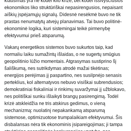
klausimas yra ne kodėl kilo krizė, bet kodėl išsivysčiusios
ekonomikos liko struktūriškai nepasirengusios, nepaisant
aiškių įspėjamųjų signalų. Didesnė nesėkmė buvo ne tik
prastas nenumatytų atvejų planavimas. Tai buvo politinė-
ekonominė logika, kuri sistemingai teikė pirmenybę
efektyvumui prieš atsparumą.
Vakarų energetikos sistemos buvo sukurtos taip, kad
normaliu laiku sumažintų išlaidas, o ne sugertų smūgius
geopolitinio lūžio momentais. Atgrasymas sustiprino šį
šališkumą, nes sutrikdymas atrodė mažai tikėtinas;
energijos perėjimas jį paspartino, nes susilpnėjo senasis
perteklius, kol alternatyvos nebuvo visiškai subrendusios;
demokratiniai fiskaliniai ir rinkimų suvaržymai jį užblokavo,
nes politiškai sunku išlaikyti brangų pasirengimą. Todėl
krizė atskleidžia ne tris atskirus gedimus, o vieną
mechanizmą: nuolatinį nepakankamą atsparumą
sistemose, optimizuotose trumpalaikiam efektyvumui. Šis
disbalansas nėra tik ekonominis įsipareigojimas; ji tampa