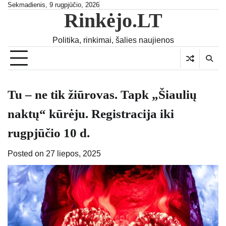
Skip
Sekmadienis, 9 rugpjūčio, 2026
Rinkėjo.LT
to
content
Politika, rinkimai, šalies naujienos
Tu – ne tik žiūrovas. Tapk „Šiaulių
naktų“ kūrėju. Registracija iki
rugpjūčio 10 d.
Posted on
27 liepos, 2025