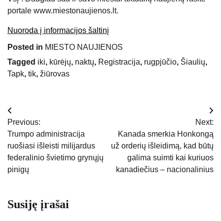
portale www.miestonaujienos.lt.
Nuoroda į informacijos šaltinį
Posted in
MIESTO NAUJIENOS
Tagged
iki
,
kūrėjų
,
naktų
,
Registracija
,
rugpjūčio
,
Šiaulių
,
Tapk
,
tik
,
žiūrovas
Navigacija
Previous:
Next:
tarp
Trumpo administracija
Kanada smerkia Honkongą
ruošiasi išleisti milijardus
už orderių išleidimą, kad būtų
įrašų
federalinio švietimo grynųjų
galima suimti kai kuriuos
pinigų
kanadiečius – nacionalinius
Susiję įrašai