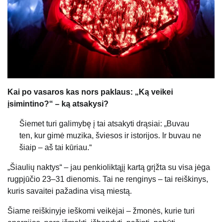
Kai po vasaros kas nors paklaus: „Ką veikei
įsimintino?“ – ką atsakysi?
Šiemet turi galimybę į tai atsakyti drąsiai: „Buvau
ten, kur gimė muzika, šviesos ir istorijos. Ir buvau ne
šiaip – aš tai kūriau.“
„Šiaulių naktys“ – jau penkioliktąjį kartą grįžta su visa jėga
rugpjūčio 23–31 dienomis. Tai ne renginys – tai reiškinys,
kuris savaitei pažadina visą miestą.
Šiame reiškinyje ieškomi veikėjai – žmonės, kurie turi