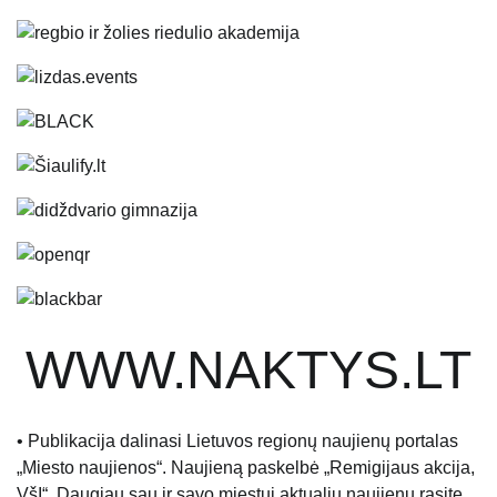
WWW.NAKTYS.LT
• Publikacija dalinasi Lietuvos regionų naujienų portalas
„Miesto naujienos“. Naujieną paskelbė „Remigijaus akcija,
VšĮ“. Daugiau sau ir savo miestui aktualių naujienų rasite