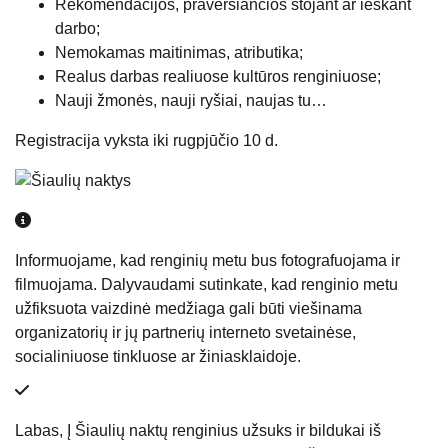
Rekomendacijos, praversiančios stojant ar ieškant
darbo;
Nemokamas maitinimas, atributika;
Realus darbas realiuose kultūros renginiuose;
Nauji žmonės, nauji ryšiai, naujas tu…
Registracija vyksta iki rugpjūčio 10 d.
Informuojame, kad renginių metu bus fotografuojama ir
filmuojama. Dalyvaudami sutinkate, kad renginio metu
užfiksuota vaizdinė medžiaga gali būti viešinama
organizatorių ir jų partnerių interneto svetainėse,
socialiniuose tinkluose ar žiniasklaidoje.
Labas, Į Šiaulių naktų renginius užsuks ir bildukai iš