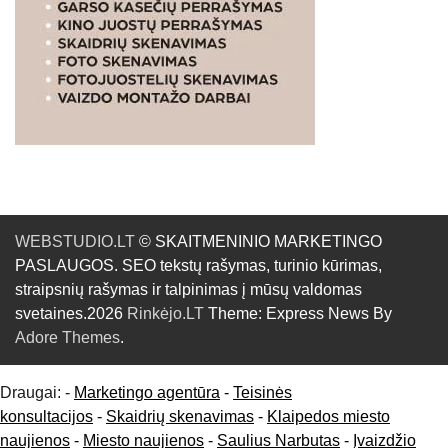
WEBSTUDIO.LT
© SKAITMENINIO MARKETINGO
PASLAUGOS. SEO tekstų rašymas, turinio kūrimas,
straipsnių rašymas ir talpinimas į mūsų valdomas
svetaines.2026
Rinkėjo.LT
Theme: Express News By
Adore Themes
.
Draugai: -
Marketingo agentūra
-
Teisinės
konsultacijos
-
Skaidrių skenavimas
-
Klaipedos miesto
naujienos
-
Miesto naujienos
-
Saulius Narbutas
-
Įvaizdžio