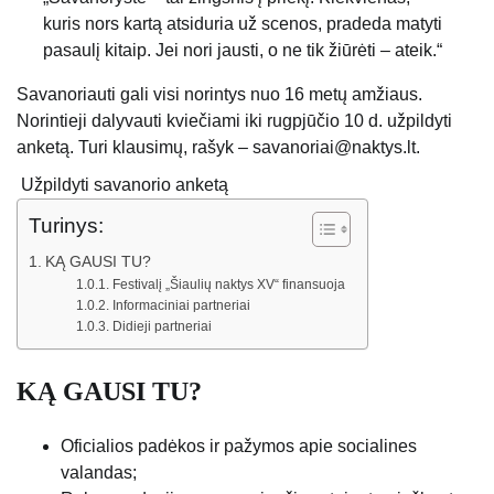
kuris nors kartą atsiduria už scenos, pradeda matyti
pasaulį kitaip. Jei nori jausti, o ne tik žiūrėti – ateik.“
Savanoriauti gali visi norintys nuo 16 metų amžiaus.
Norintieji dalyvauti kviečiami iki rugpjūčio 10 d. užpildyti
anketą. Turi klausimų, rašyk – savanoriai@naktys.lt.
Užpildyti savanorio anketą
Turinys:
KĄ GAUSI TU?
Festivalį „Šiaulių naktys XV“ finansuoja
Informaciniai partneriai
Didieji partneriai
KĄ GAUSI TU?
Oficialios padėkos ir pažymos apie socialines
valandas;