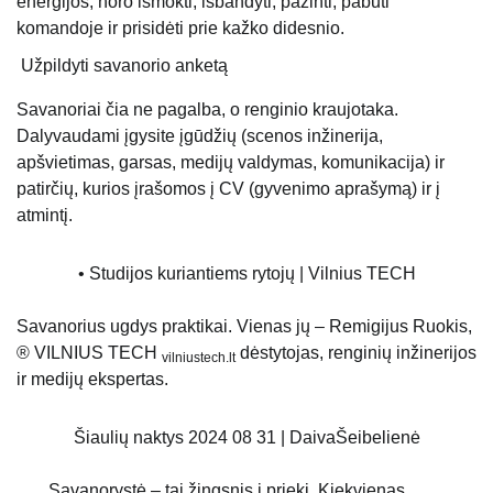
energijos, noro išmokti, išbandyti, pažinti, pabūti
komandoje ir prisidėti prie kažko didesnio.
Užpildyti savanorio anketą
Savanoriai čia ne pagalba, o renginio kraujotaka.
Dalyvaudami įgysite įgūdžių (scenos inžinerija,
apšvietimas, garsas, medijų valdymas, komunikacija) ir
patirčių, kurios įrašomos į CV (gyvenimo aprašymą) ir į
atmintį.
• Studijos kuriantiems rytojų | Vilnius TECH
Savanorius ugdys praktikai. Vienas jų – Remigijus Ruokis,
® VILNIUS TECH
dėstytojas, renginių inžinerijos
vilniustech.lt
ir medijų ekspertas.
Šiaulių naktys 2024 08 31 | DaivaŠeibelienė
„Savanorystė – tai žingsnis į priekį. Kiekvienas,