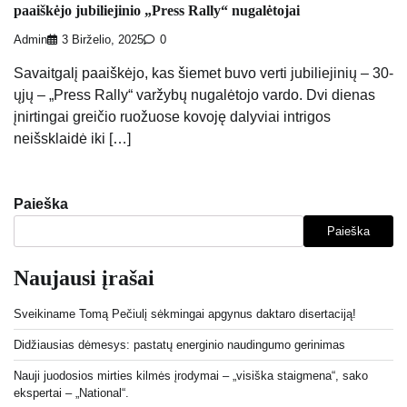
paaiškėjo jubiliejinio „Press Rally“ nugalėtojai
Admin
3 Birželio, 2025
0
Savaitgalį paaiškėjo, kas šiemet buvo verti jubiliejinių – 30-
ųjų – „Press Rally“ varžybų nugalėtojo vardo. Dvi dienas
įnirtingai greičio ruožuose kovoję dalyviai intrigos
neišsklaidė iki […]
Paieška
Paieška
Naujausi įrašai
Sveikiname Tomą Pečiulį sėkmingai apgynus daktaro disertaciją!
Didžiausias dėmesys: pastatų energinio naudingumo gerinimas
Nauji juodosios mirties kilmės įrodymai – „visiška staigmena“, sako
ekspertai – „National“.