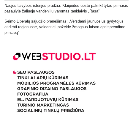
Naujos laivybos istorijos pradžia: Klaipėdos uoste pakrikštytas pirmasis
pasaulyje žaliuoju vandeniliu varomas tanklaivis „Rasa“
Seimo Liberalų sąjūdžio pranešimas: „Versdami jaunuosius gydytojus
atidirbti regionuose, valdantieji pažeidė žmogaus laisvo apsisprendimo
principą“