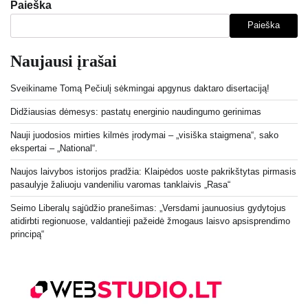
Paieška
Paieška
Naujausi įrašai
Sveikiname Tomą Pečiulį sėkmingai apgynus daktaro disertaciją!
Didžiausias dėmesys: pastatų energinio naudingumo gerinimas
Nauji juodosios mirties kilmės įrodymai – „visiška staigmena“, sako
ekspertai – „National“.
Naujos laivybos istorijos pradžia: Klaipėdos uoste pakrikštytas pirmasis
pasaulyje žaliuoju vandeniliu varomas tanklaivis „Rasa“
Seimo Liberalų sąjūdžio pranešimas: „Versdami jaunuosius gydytojus
atidirbti regionuose, valdantieji pažeidė žmogaus laisvo apsisprendimo
principą“