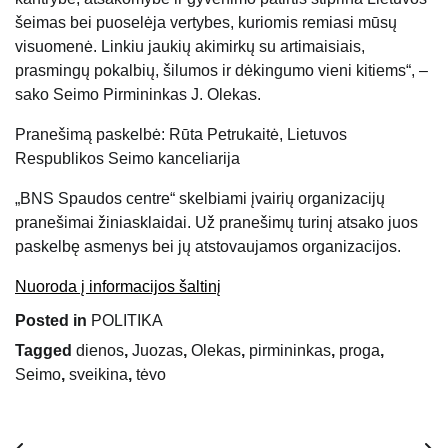
šeimas bei puoselėja vertybes, kuriomis remiasi mūsų
visuomenė. Linkiu jaukių akimirkų su artimaisiais,
prasmingų pokalbių, šilumos ir dėkingumo vieni kitiems“, –
sako Seimo Pirmininkas J. Olekas.
Pranešimą paskelbė: Rūta Petrukaitė, Lietuvos
Respublikos Seimo kanceliarija
„BNS Spaudos centre“ skelbiami įvairių organizacijų
pranešimai žiniasklaidai. Už pranešimų turinį atsako juos
paskelbę asmenys bei jų atstovaujamos organizacijos.
Nuoroda į informacijos šaltinį
Posted in
POLITIKA
Tagged
dienos
,
Juozas
,
Olekas
,
pirmininkas
,
proga
,
Seimo
,
sveikina
,
tėvo