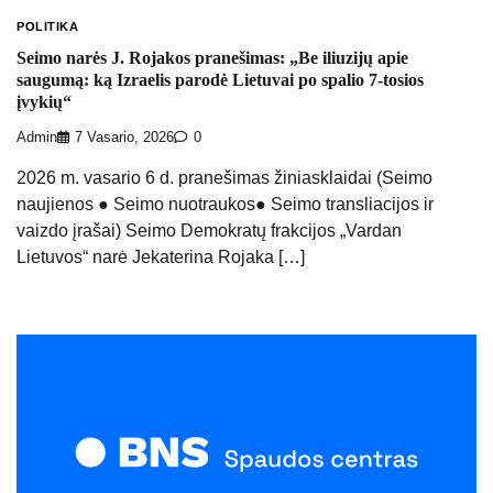
POLITIKA
Seimo narės J. Rojakos pranešimas: „Be iliuzijų apie
saugumą: ką Izraelis parodė Lietuvai po spalio 7-tosios
įvykių“
Admin
7 Vasario, 2026
0
2026 m. vasario 6 d. pranešimas žiniasklaidai (Seimo
naujienos ● Seimo nuotraukos● Seimo transliacijos ir
vaizdo įrašai) Seimo Demokratų frakcijos „Vardan
Lietuvos“ narė Jekaterina Rojaka […]