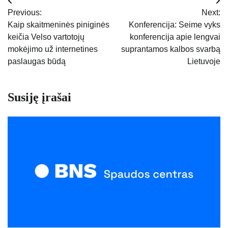
Navigacija
Previous:
Next:
tarp
Kaip skaitmeninės piniginės
Konferencija: Seime vyks
keičia Velso vartotojų
konferencija apie lengvai
įrašų
mokėjimo už internetines
suprantamos kalbos svarbą
paslaugas būdą
Lietuvoje
Susiję įrašai