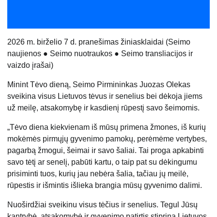
2026 m. birželio 7 d. pranešimas žiniasklaidai (
Seimo
naujienos
●
Seimo nuotraukos
●
Seimo transliacijos ir
vaizdo įrašai
)
Minint Tėvo dieną, Seimo Pirmininkas Juozas Olekas
sveikina visus Lietuvos tėvus ir senelius bei dėkoja jiems
už meilę, atsakomybę ir kasdienį rūpestį savo šeimomis.
„Tėvo diena kiekvienam iš mūsų primena žmones, iš kurių
mokėmės pirmųjų gyvenimo pamokų, perėmėme vertybes,
pagarbą žmogui, šeimai ir savo šaliai. Tai proga apkabinti
savo tėtį ar senelį, pabūti kartu, o taip pat su dėkingumu
prisiminti tuos, kurių jau nebėra šalia, tačiau jų meilė,
rūpestis ir išmintis išlieka brangia mūsų gyvenimo dalimi.
Nuoširdžiai sveikinu visus tėčius ir senelius. Tegul Jūsų
kantrybė, atsakomybė ir gyvenimo patirtis stiprina Lietuvos