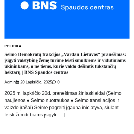
POLITIKA
Seimo Demokratų frakcijos „Vardan Lietuvos“ pranešimas:
įsigyti valstybinę žemę turime leisti smulkiems ir vidutiniams
ūkininkams, o ne tiems, kurie valdo dešimtis tūkstančių
hektarų | BNS Spaudos centras
Admin
20 Lapkričio, 2025
0
2025 m. lapkričio 20d. pranešimas žiniasklaidai (Seimo
naujienos ● Seimo nuotraukos ● Seimo transliacijos ir
vaizdo įrašai) Seime pagreitį įgauna iniciatyva, siūlanti
leisti žemdirbiams įsigyti […]