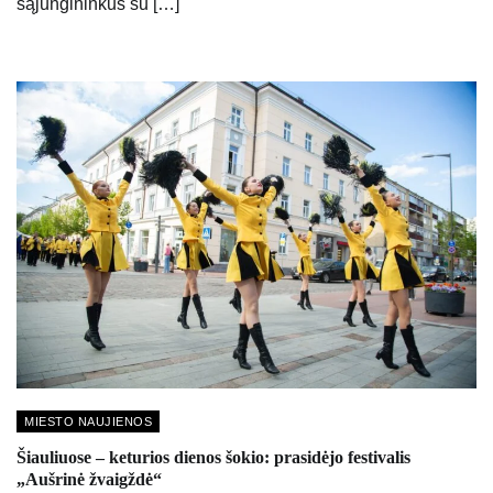
sąjungininkus su […]
MIESTO NAUJIENOS
Šiauliuose – keturios dienos šokio: prasidėjo festivalis
„Aušrinė žvaigždė“