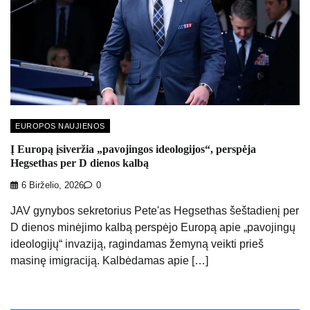
EUROPOS NAUJIENOS
Į Europą įsiveržia „pavojingos ideologijos“, perspėja
Hegsethas per D dienos kalbą
6 Birželio, 2026
0
JAV gynybos sekretorius Pete'as Hegsethas šeštadienį per
D dienos minėjimo kalbą perspėjo Europą apie „pavojingų
ideologijų“ invaziją, ragindamas žemyną veikti prieš
masinę imigraciją. Kalbėdamas apie […]