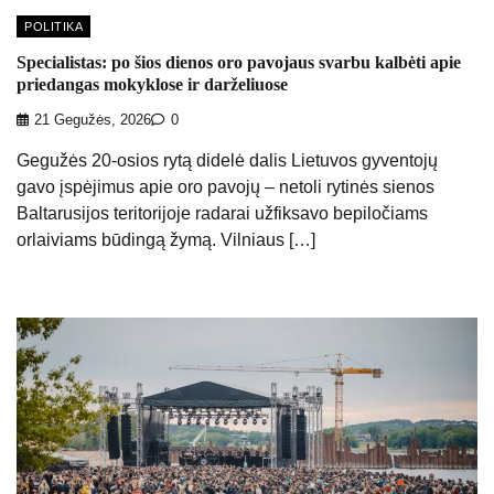
POLITIKA
Specialistas: po šios dienos oro pavojaus svarbu kalbėti apie
priedangas mokyklose ir darželiuose
21 Gegužės, 2026
0
Gegužės 20-osios rytą didelė dalis Lietuvos gyventojų
gavo įspėjimus apie oro pavojų – netoli rytinės sienos
Baltarusijos teritorijoje radarai užfiksavo bepiločiams
orlaiviams būdingą žymą. Vilniaus […]