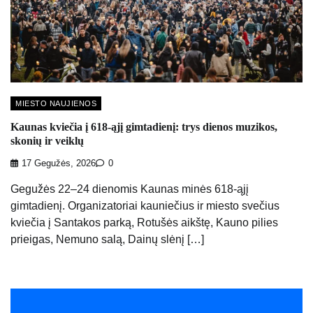
MIESTO NAUJIENOS
Kaunas kviečia į 618-ąjį gimtadienį: trys dienos muzikos,
skonių ir veiklų
17 Gegužės, 2026
0
Gegužės 22–24 dienomis Kaunas minės 618-ąjį
gimtadienį. Organizatoriai kauniečius ir miesto svečius
kviečia į Santakos parką, Rotušės aikštę, Kauno pilies
prieigas, Nemuno salą, Dainų slėnį […]