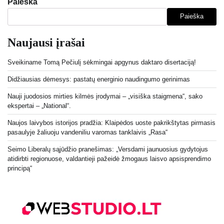
Paieška
Paieška
Naujausi įrašai
Sveikiname Tomą Pečiulį sėkmingai apgynus daktaro disertaciją!
Didžiausias dėmesys: pastatų energinio naudingumo gerinimas
Nauji juodosios mirties kilmės įrodymai – „visiška staigmena“, sako
ekspertai – „National“.
Naujos laivybos istorijos pradžia: Klaipėdos uoste pakrikštytas pirmasis
pasaulyje žaliuoju vandeniliu varomas tanklaivis „Rasa“
Seimo Liberalų sąjūdžio pranešimas: „Versdami jaunuosius gydytojus
atidirbti regionuose, valdantieji pažeidė žmogaus laisvo apsisprendimo
principą“