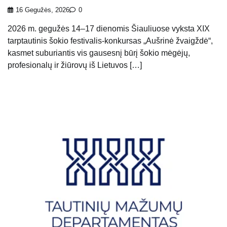
16 Gegužės, 2026
0
2026 m. gegužės 14–17 dienomis Šiauliuose vyksta XIX
tarptautinis šokio festivalis-konkursas „Aušrinė žvaigždė“,
kasmet suburiantis vis gausesnį būrį šokio mėgėjų,
profesionalų ir žiūrovų iš Lietuvos […]