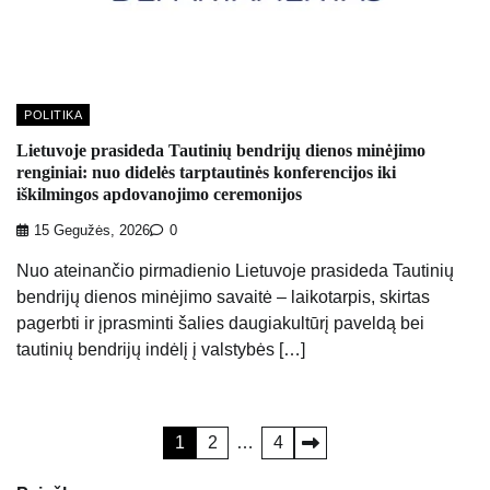
POLITIKA
Lietuvoje prasideda Tautinių bendrijų dienos minėjimo
renginiai: nuo didelės tarptautinės konferencijos iki
iškilmingos apdovanojimo ceremonijos
15 Gegužės, 2026
0
Nuo ateinančio pirmadienio Lietuvoje prasideda Tautinių
bendrijų dienos minėjimo savaitė – laikotarpis, skirtas
pagerbti ir įprasminti šalies daugiakultūrį paveldą bei
tautinių bendrijų indėlį į valstybės […]
Įrašų
1
2
…
4
puslapiavimas