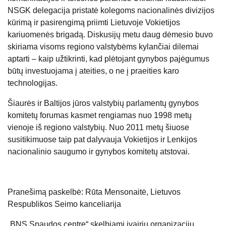
NSGK delegacija pristatė kolegoms nacionalinės divizijos
kūrimą ir pasirengimą priimti Lietuvoje Vokietijos
kariuomenės brigadą. Diskusijų metu daug dėmesio buvo
skiriama visoms regiono valstybėms kylančiai dilemai
aptarti – kaip užtikrinti, kad plėtojant gynybos pajėgumus
būtų investuojama į ateities, o ne į praeities karo
technologijas.
Šiaurės ir Baltijos jūros valstybių parlamentų gynybos
komitetų forumas kasmet rengiamas nuo 1998 metų
vienoje iš regiono valstybių. Nuo 2011 metų šiuose
susitikimuose taip pat dalyvauja Vokietijos ir Lenkijos
nacionalinio saugumo ir gynybos komitetų atstovai.
Pranešimą paskelbė: Rūta Mensonaitė, Lietuvos
Respublikos Seimo kanceliarija
„BNS Spaudos centre“ skelbiami įvairių organizacijų