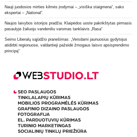
Nauji juodosios mirties kilmės įrodymai – „visiška staigmena“, sako
ekspertai – „National“.
Naujos laivybos istorijos pradžia: Klaipėdos uoste pakrikštytas pirmasis
pasaulyje žaliuoju vandeniliu varomas tanklaivis „Rasa“
Seimo Liberalų sąjūdžio pranešimas: „Versdami jaunuosius gydytojus
atidirbti regionuose, valdantieji pažeidė žmogaus laisvo apsisprendimo
principą“