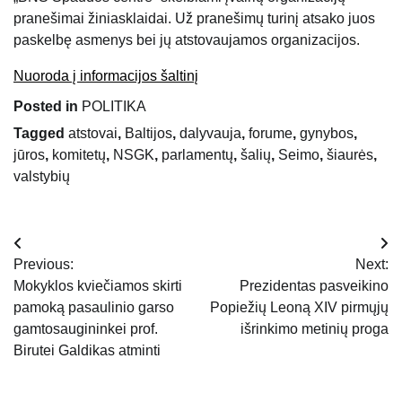
pranešimai žiniasklaidai. Už pranešimų turinį atsako juos
paskelbę asmenys bei jų atstovaujamos organizacijos.
Nuoroda į informacijos šaltinį
Posted in
POLITIKA
Tagged
atstovai
,
Baltijos
,
dalyvauja
,
forume
,
gynybos
,
jūros
,
komitetų
,
NSGK
,
parlamentų
,
šalių
,
Seimo
,
šiaurės
,
valstybių
Navigacija
Previous:
Next:
tarp
Mokyklos kviečiamos skirti
Prezidentas pasveikino
pamoką pasaulinio garso
Popiežių Leoną XIV pirmųjų
įrašų
gamtosaugininkei prof.
išrinkimo metinių proga
Birutei Galdikas atminti