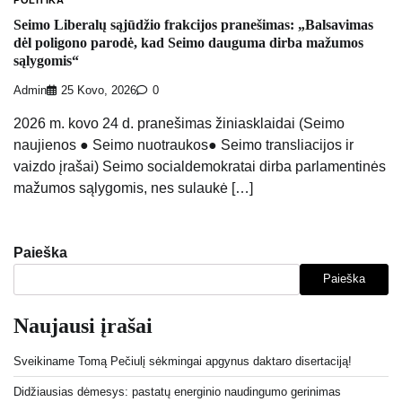
POLITIKA
Seimo Liberalų sąjūdžio frakcijos pranešimas: „Balsavimas
dėl poligono parodė, kad Seimo dauguma dirba mažumos
sąlygomis“
Admin
25 Kovo, 2026
0
2026 m. kovo 24 d. pranešimas žiniasklaidai (Seimo
naujienos ● Seimo nuotraukos● Seimo transliacijos ir
vaizdo įrašai) Seimo socialdemokratai dirba parlamentinės
mažumos sąlygomis, nes sulaukė […]
Paieška
Paieška
Naujausi įrašai
Sveikiname Tomą Pečiulį sėkmingai apgynus daktaro disertaciją!
Didžiausias dėmesys: pastatų energinio naudingumo gerinimas