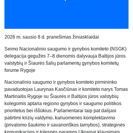
20
26
m. sausio 8 d. pranešimas žiniasklaidai
Seimo Nacionalinio saugumo ir gynybos komiteto (NSGK)
delegacija gegužės 7–8 dienomis dalyvauja Baltijos jūros
valstybių ir Šiaurės šalių parlamentų gynybos komitetų
forume Rygoje
Nacionalinio saugumo ir gynybos komiteto pirmininko
pavaduotojas Laurynas Kasčiūnas ir komiteto narys Tomas
Martinaitis Rygoje su Šiaurės ir Baltijos jūros valstybių
kolegomis aptaria regiono gynybos ir saugumo politikos
prioritetus bei iššūkius. Parlamentarai taip pat dalijasi
patirtimi krizių valdymo, kariuomenės komplektavimo
(privalomo šaukimo ir savanoriškos tarnybos), strateginės
komunikacijos ir tolesnės paramos Ukrainai klausimais.