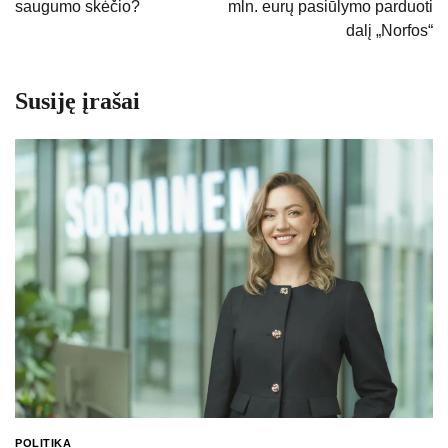
saugumo skėčio?
mln. eurų pasiūlymo parduoti
dalį „Norfos“
Susiję įrašai
POLITIKA