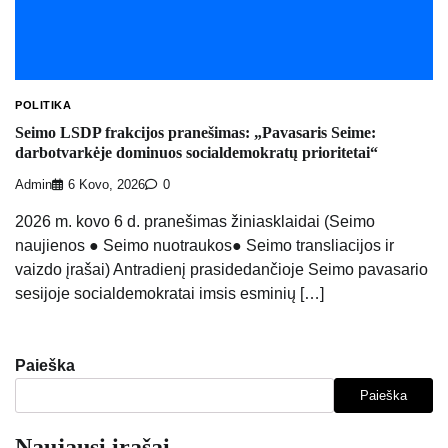
POLITIKA
Seimo LSDP frakcijos pranešimas: „Pavasaris Seime:
darbotvarkėje dominuos socialdemokratų prioritetai“
Admin
6 Kovo, 2026
0
2026 m. kovo 6 d. pranešimas žiniasklaidai (Seimo
naujienos ● Seimo nuotraukos● Seimo transliacijos ir
vaizdo įrašai) Antradienį prasidedančioje Seimo pavasario
sesijoje socialdemokratai imsis esminių […]
Paieška
Paieška
Naujausi įrašai