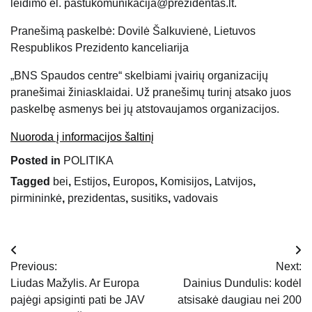
leidimo el. paštukomunikacija@prezidentas.lt.
Pranešimą paskelbė: Dovilė Šalkuvienė, Lietuvos
Respublikos Prezidento kanceliarija
„BNS Spaudos centre“ skelbiami įvairių organizacijų
pranešimai žiniasklaidai. Už pranešimų turinį atsako juos
paskelbę asmenys bei jų atstovaujamos organizacijos.
Nuoroda į informacijos šaltinį
Posted in
POLITIKA
Tagged
bei
,
Estijos
,
Europos
,
Komisijos
,
Latvijos
,
pirmininkė
,
prezidentas
,
susitiks
,
vadovais
Navigacija
Previous:
Next:
tarp
Liudas Mažylis. Ar Europa
Dainius Dundulis: kodėl
pajėgi apsiginti pati be JAV
atsisakė daugiau nei 200
įrašų