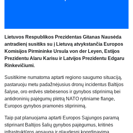
Lietuvos Respublikos Prezidentas Gitanas Nausėda
antradienį susitiks su į Lietuvą atvykstančia Europos
Komisijos Pirmininke Ursula von der Leyen, Estijos
Prezidentu Alaru Karisu ir Latvijos Prezidentu Edgaru
Rinkevičiumi.
Susitikime numatoma aptarti regiono saugumo situaciją,
pastaruoju metu padažnėjusius dronų incidentus Baltijos
šalyse, oro erdvės stebėsenos ir gynybos stiprinimą bei
antidroninių pajėgumų plėtrą NATO rytiniame flange,
Europos gynybos pramonės stiprinimą.
Taip pat planuojama aptarti Europos Sąjungos paramą
stiprinant Baltijos šalių gynybos pajėgumus, kritinės
infrastruktūros apsaugą ir glaudesnį koordinavimą