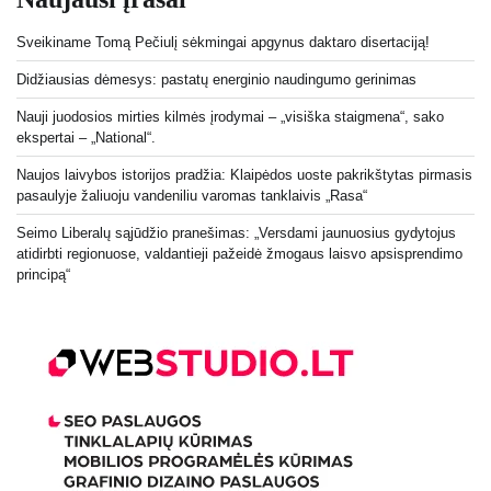
Sveikiname Tomą Pečiulį sėkmingai apgynus daktaro disertaciją!
Didžiausias dėmesys: pastatų energinio naudingumo gerinimas
Nauji juodosios mirties kilmės įrodymai – „visiška staigmena“, sako
ekspertai – „National“.
Naujos laivybos istorijos pradžia: Klaipėdos uoste pakrikštytas pirmasis
pasaulyje žaliuoju vandeniliu varomas tanklaivis „Rasa“
Seimo Liberalų sąjūdžio pranešimas: „Versdami jaunuosius gydytojus
atidirbti regionuose, valdantieji pažeidė žmogaus laisvo apsisprendimo
principą“