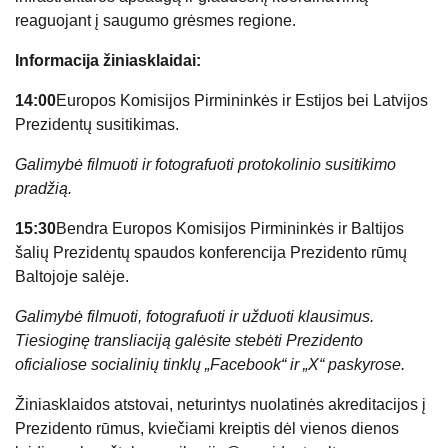
reaguojant į saugumo grėsmes regione.
Informacija žiniasklaidai:
14:00
Europos Komisijos Pirmininkės ir Estijos bei Latvijos
Prezidentų susitikimas.
Galimybė filmuoti ir fotografuoti protokolinio susitikimo
pradžią.
15:30
Bendra Europos Komisijos Pirmininkės ir Baltijos
šalių Prezidentų spaudos konferencija Prezidento rūmų
Baltojoje salėje.
Galimybė filmuoti, fotografuoti ir užduoti klausimus.
Tiesioginę transliaciją galėsite stebėti Prezidento
oficialiose socialinių tinklų „Facebook“ ir „X“ paskyrose.
Žiniasklaidos atstovai, neturintys nuolatinės akreditacijos į
Prezidento rūmus, kviečiami kreiptis dėl vienos dienos