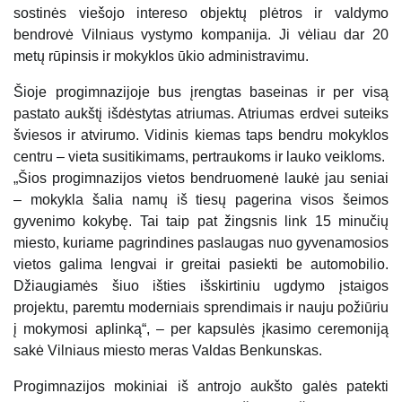
sostinės viešojo intereso objektų plėtros ir valdymo
bendrovė Vilniaus vystymo kompanija. Ji vėliau dar 20
metų rūpinsis ir mokyklos ūkio administravimu.
Šioje progimnazijoje bus įrengtas baseinas ir per visą
pastato aukštį išdėstytas atriumas. Atriumas erdvei suteiks
šviesos ir atvirumo. Vidinis kiemas taps bendru mokyklos
centru – vieta susitikimams, pertraukoms ir lauko veikloms.
„Šios progimnazijos vietos bendruomenė laukė jau seniai
– mokykla šalia namų iš tiesų pagerina visos šeimos
gyvenimo kokybę. Tai taip pat žingsnis link 15 minučių
miesto, kuriame pagrindines paslaugas nuo gyvenamosios
vietos galima lengvai ir greitai pasiekti be automobilio.
Džiaugiamės šiuo išties išskirtiniu ugdymo įstaigos
projektu, paremtu moderniais sprendimais ir nauju požiūriu
į mokymosi aplinką“, – per kapsulės įkasimo ceremoniją
sakė Vilniaus miesto meras Valdas Benkunskas.
Progimnazijos mokiniai iš antrojo aukšto galės patekti