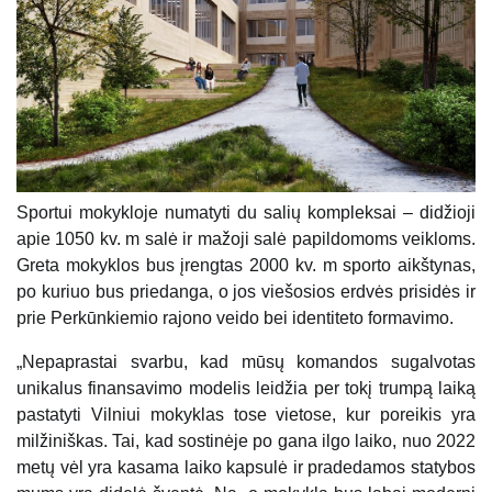
Sportui mokykloje numatyti du salių kompleksai – didžioji
apie 1050 kv. m salė ir mažoji salė papildomoms veikloms.
Greta mokyklos bus įrengtas 2000 kv. m sporto aikštynas,
po kuriuo bus priedanga, o jos viešosios erdvės prisidės ir
prie Perkūnkiemio rajono veido bei identiteto formavimo.
„Nepaprastai svarbu, kad mūsų komandos sugalvotas
unikalus finansavimo modelis leidžia per tokį trumpą laiką
pastatyti Vilniui mokyklas tose vietose, kur poreikis yra
milžiniškas. Tai, kad sostinėje po gana ilgo laiko, nuo 2022
metų vėl yra kasama laiko kapsulė ir pradedamos statybos