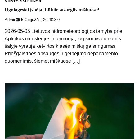
MIESTO NAUJIENOS
Ugniagesiai įspėja: būkite atsargūs miškuose!
Admin
5 Gegužės, 2026
0
2026-05-05 Lietuvos hidrometeorologijos tarnyba prie
Aplinkos ministerijos informuoja, jog šiomis dienomis
šalyje vyrauja ketvirtos klasės miškų gaisringumas.
Priešgaisrinės apsaugos ir gelbėjimo departamento
duomenimis, šiemet miškuose […]