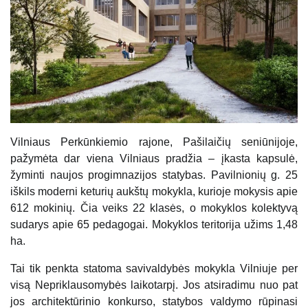
Vilniaus Perkūnkiemio rajone, Pašilaičių seniūnijoje,
pažymėta dar viena Vilniaus pradžia – įkasta kapsulė,
žyminti naujos progimnazijos statybas. Pavilnionių g. 25
iškils moderni keturių aukštų mokykla, kurioje mokysis apie
612 mokinių. Čia veiks 22 klasės, o mokyklos kolektyvą
sudarys apie 65 pedagogai. Mokyklos teritorija užims 1,48
ha.
Tai tik penkta statoma savivaldybės mokykla Vilniuje per
visą Nepriklausomybės laikotarpį. Jos atsiradimu nuo pat
jos architektūrinio konkurso, statybos valdymo rūpinasi