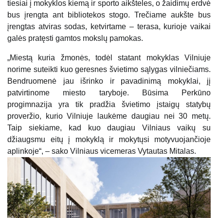
tiesiai į mokyklos kiemą ir sporto aikšteles, o žaidimų erdvė
bus įrengta ant bibliotekos stogo. Trečiame aukšte bus
įrengtas atviras sodas, ketvirtame – terasa, kurioje vaikai
galės pratęsti gamtos mokslų pamokas.
„Miestą kuria žmonės, todėl statant mokyklas Vilniuje
norime suteikti kuo geresnes švietimo sąlygas vilniečiams.
Bendruomenė jau išrinko ir pavadinimą mokyklai, jį
patvirtinome miesto taryboje. Būsima Perkūno
progimnazija yra tik pradžia švietimo įstaigų statybų
proveržio, kurio Vilniuje laukėme daugiau nei 30 metų.
Taip siekiame, kad kuo daugiau Vilniaus vaikų su
džiaugsmu eitų į mokyklą ir mokytųsi motyvuojančioje
aplinkoje“, – sako Vilniaus vicemeras Vytautas Mitalas.