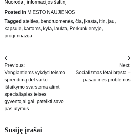
Nuoroda į informacijos šaltinį
Posted in
MIESTO NAUJIENOS
Tagged
ateities
,
bendruomenės
,
čia
,
įkasta
,
itin
,
jau
,
kapsulė
,
kartoms
,
kyla
,
laukta
,
Perkūnkiemyje
,
progimnazija
Navigacija
Previous:
Next:
tarp
Vengiantiems vykdyti teismo
Socializmas lėtai bręsta –
sprendimą dėl vaiko
pasaulinės problemos
įrašų
išlaikymo svarstoma atimti
specialiąsias teises:
gyventojai gali pateikti savo
pasiūlymus
Susiję įrašai