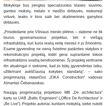
Mokykloje bus įrengtos specializuotos klasės: siuvimo,
gamtos mokslų, metalo ir medžio dirbtuvės, mokomoji
virtuvė, teatro ir kino salė bei skaitmeninės gamybos
dirbtuvės.
„Prisidedame prie Vilniaus miesto plėtros – statome ne tik
biurus, gyvenamuosius projektus, bet ir viešąją
infrastruktūrą, kuri kuria realią vertę miestui ir jo žmonėms.
Esame įgyvendinę ne vieną švietimo paskirties statybos ir
rekonstrukcijos projektą, todėl gerai suprantame tokios
infrastruktūros svarbą bendruomenei. Šį projektą vertiname
itin atsakingai ir sieksime, kad jis būtų įgyvendintas laiku,
užtikrinant aukščiausią kokybės standartą“, – sako
progimnaziją statančios „EIKA Construction“ vadovas
Almantas Čebanauskas.
Naująją progimnaziją projektavo MB „De architectura“
kartu su UAB „Baltic Engineers“ („Office De Architectura“ ir
„Be Live“). Projekto autoriai, kurdami mokyklą, siekė nutolti