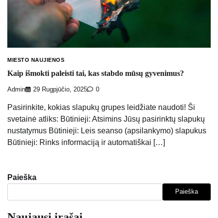
MIESTO NAUJIENOS
Kaip išmokti paleisti tai, kas stabdo mūsų gyvenimus?
Admin
29 Rugpjūčio, 2025
0
Pasirinkite, kokias slapukų grupes leidžiate naudoti! Ši
svetainė atliks: Būtinieji: Atsimins Jūsų pasirinktų slapukų
nustatymus Būtinieji: Leis seanso (apsilankymo) slapukus
Būtinieji: Rinks informaciją ir automatiškai […]
Paieška
Paieška
Naujausi įrašai