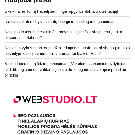
Sveikiname Tomą Pečiulį sėkmingai apgynus daktaro disertaciją!
Didžiausias dėmesys: pastatų energinio naudingumo gerinimas
Nauji juodosios mirties kilmės įrodymai – „visiška staigmena“, sako
ekspertai – „National“.
Naujos laivybos istorijos pradžia: Klaipėdos uoste pakrikštytas pirmasis
pasaulyje žaliuoju vandeniliu varomas tanklaivis „Rasa“
Seimo Liberalų sąjūdžio pranešimas: „Versdami jaunuosius gydytojus
atidirbti regionuose, valdantieji pažeidė žmogaus laisvo apsisprendimo
principą“