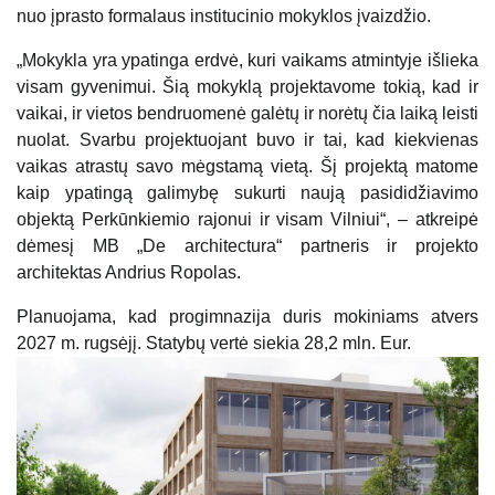
nuo įprasto formalaus institucinio mokyklos įvaizdžio.
„Mokykla yra ypatinga erdvė, kuri vaikams atmintyje išlieka
visam gyvenimui. Šią mokyklą projektavome tokią, kad ir
vaikai, ir vietos bendruomenė galėtų ir norėtų čia laiką leisti
nuolat. Svarbu projektuojant buvo ir tai, kad kiekvienas
vaikas atrastų savo mėgstamą vietą. Šį projektą matome
kaip ypatingą galimybę sukurti naują pasididžiavimo
objektą Perkūnkiemio rajonui ir visam Vilniui“, – atkreipė
dėmesį MB „De architectura“ partneris ir projekto
architektas Andrius Ropolas.
Planuojama, kad progimnazija duris mokiniams atvers
2027 m. rugsėjį. Statybų vertė siekia 28,2 mln. Eur.