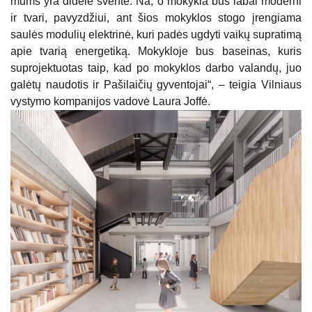
mums yra didelė šventė. Na, o mokykla bus labai moderni
ir tvari, pavyzdžiui, ant šios mokyklos stogo įrengiama
saulės modulių elektrinė, kuri padės ugdyti vaikų supratimą
apie tvarią energetiką. Mokykloje bus baseinas, kuris
suprojektuotas taip, kad po mokyklos darbo valandų, juo
galėtų naudotis ir Pašilaičių gyventojai“, – teigia Vilniaus
vystymo kompanijos vadovė Laura Joffė.