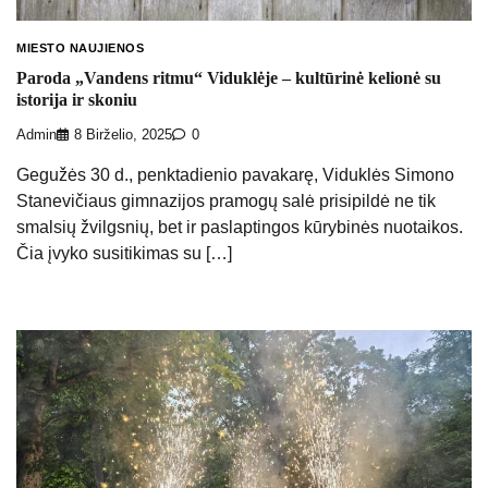
MIESTO NAUJIENOS
Paroda „Vandens ritmu“ Viduklėje – kultūrinė kelionė su
istorija ir skoniu
Admin
8 Birželio, 2025
0
Gegužės 30 d., penktadienio pavakarę, Viduklės Simono
Stanevičiaus gimnazijos pramogų salė prisipildė ne tik
smalsių žvilgsnių, bet ir paslaptingos kūrybinės nuotaikos.
Čia įvyko susitikimas su […]