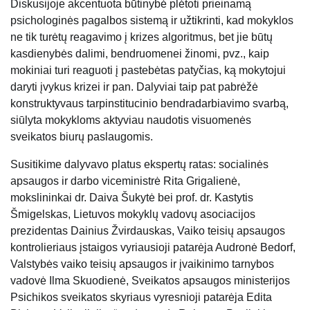
Diskusijoje akcentuota būtinybė plėtoti prieinamą
psichologinės pagalbos sistemą ir užtikrinti, kad mokyklos
ne tik turėtų reagavimo į krizes algoritmus, bet jie būtų
kasdienybės dalimi, bendruomenei žinomi, pvz., kaip
mokiniai turi reaguoti į pastebėtas patyčias, ką mokytojui
daryti įvykus krizei ir pan. Dalyviai taip pat pabrėžė
konstruktyvaus tarpinstitucinio bendradarbiavimo svarbą,
siūlyta mokykloms aktyviau naudotis visuomenės
sveikatos biurų paslaugomis.
Susitikime dalyvavo platus ekspertų ratas: socialinės
apsaugos ir darbo viceministrė Rita Grigalienė,
mokslininkai dr. Daiva Šukytė bei prof. dr. Kastytis
Šmigelskas, Lietuvos mokyklų vadovų asociacijos
prezidentas Dainius Žvirdauskas, Vaiko teisių apsaugos
kontrolieriaus įstaigos vyriausioji patarėja Audronė Bedorf,
Valstybės vaiko teisių apsaugos ir įvaikinimo tarnybos
vadovė Ilma Skuodienė, Sveikatos apsaugos ministerijos
Psichikos sveikatos skyriaus vyresnioji patarėja Edita