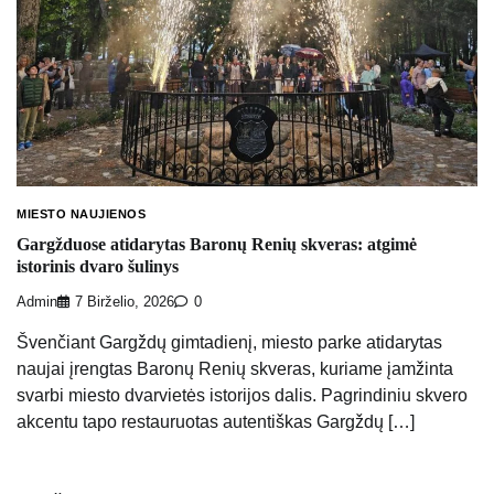
MIESTO NAUJIENOS
Gargžduose atidarytas Baronų Renių skveras: atgimė
istorinis dvaro šulinys
Admin
7 Birželio, 2026
0
Švenčiant Gargždų gimtadienį, miesto parke atidarytas
naujai įrengtas Baronų Renių skveras, kuriame įamžinta
svarbi miesto dvarvietės istorijos dalis. Pagrindiniu skvero
akcentu tapo restauruotas autentiškas Gargždų […]