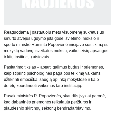
Reaguodama į pastaruoju metu visuomenę sukrėtusius
smurto atvejus ugdymo įstaigose, švietimo, mokslo ir
sporto ministrė Raminta Popovienė inicijavo susitikimą su
mokyklų vadovų, sveikatos mokslų, vaiko teisių apsaugos
ir kitų institucijų atstovais.
Pasitarimo tikslas – aptarti galimus būdus ir priemones,
kaip stiprinti psichologinės pagalbos teikimą vaikams,
užtikrinti emociškai saugią aplinką mokyklose ir kaip
derėtų koordinuoti veiksmus tarp institucijų.
Pasak ministrės R. Popovienės, skaudūs įvykiai parodė,
kad dabartinės priemonės reikalauja peržiūros ir
glaudesnio skirtingų sektorių bendradarbiavimo.