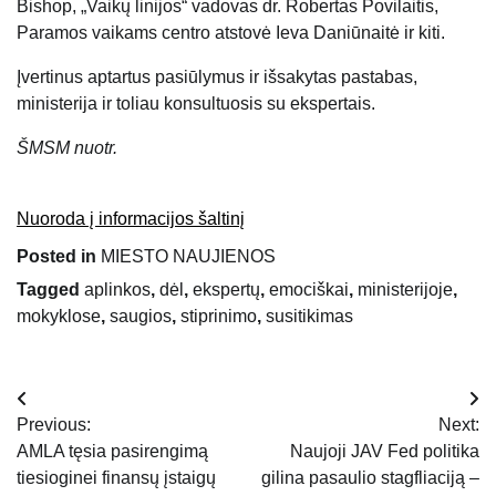
Bishop, „Vaikų linijos“ vadovas dr. Robertas Povilaitis,
Paramos vaikams centro atstovė Ieva Daniūnaitė ir kiti.
Įvertinus aptartus pasiūlymus ir išsakytas pastabas,
ministerija ir toliau konsultuosis su ekspertais.
ŠMSM nuotr.
Nuoroda į informacijos šaltinį
Posted in
MIESTO NAUJIENOS
Tagged
aplinkos
,
dėl
,
ekspertų
,
emociškai
,
ministerijoje
,
mokyklose
,
saugios
,
stiprinimo
,
susitikimas
Navigacija
Previous:
Next:
tarp
AMLA tęsia pasirengimą
Naujoji JAV Fed politika
tiesioginei finansų įstaigų
gilina pasaulio stagfliaciją –
įrašų