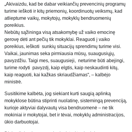
„Akivaizdu, kad be dabar veikiančių prevencinių programų
turime ieškoti ir kitų priemonių, koordinuotų veiksmų, kad
atlieptume vaikų, mokytojų, mokyklų bendruomenių
poreikius.
Nebūtų sąžininga visą atsakomybę už vaiko emocinę
gerovę dėti ant pečių tik mokyklai. Reaguoti į vaiko
poreikius, ieškoti sunkių situacijų sprendimų turime visi.
Vaikai, jaunimas seka pirmiausia mūsų, suaugusiųjų,
pavyzdžiu. Taigi mes, suaugusieji, neturime būti abejingi,
turime rodyti pavyzdį, kaip elgtis, kaip neskaudinti kitų,
kaip reaguoti, kai kažkas skriaudžiamas“, – kalbėjo
ministrė.
Susitikime kalbėta, jog siekiant kurti saugią aplinką
mokyklose būtina stiprinti nuolatinę, sistemingą prevenciją,
kurioje aktyviai dalyvautų visa bendruomenė – ne tik
mokiniai ir mokytojai, bet ir tėvai, mokyklų administracijos,
ūkio darbuotojai.