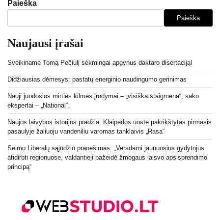
Paieška
Paieška
Naujausi įrašai
Sveikiname Tomą Pečiulį sėkmingai apgynus daktaro disertaciją!
Didžiausias dėmesys: pastatų energinio naudingumo gerinimas
Nauji juodosios mirties kilmės įrodymai – „visiška staigmena“, sako
ekspertai – „National“.
Naujos laivybos istorijos pradžia: Klaipėdos uoste pakrikštytas pirmasis
pasaulyje žaliuoju vandeniliu varomas tanklaivis „Rasa“
Seimo Liberalų sąjūdžio pranešimas: „Versdami jaunuosius gydytojus
atidirbti regionuose, valdantieji pažeidė žmogaus laisvo apsisprendimo
principą“