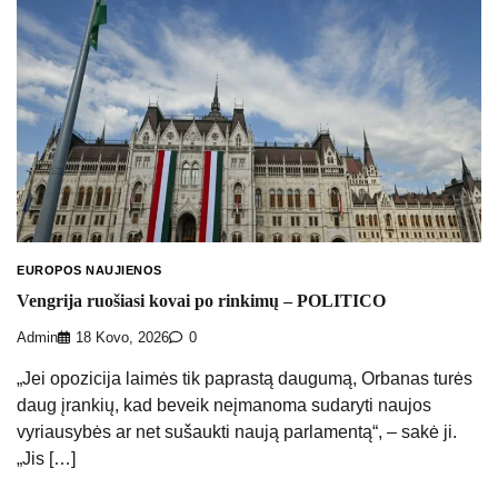
EUROPOS NAUJIENOS
Vengrija ruošiasi kovai po rinkimų – POLITICO
Admin
18 Kovo, 2026
0
„Jei opozicija laimės tik paprastą daugumą, Orbanas turės
daug įrankių, kad beveik neįmanoma sudaryti naujos
vyriausybės ar net sušaukti naują parlamentą“, – sakė ji.
„Jis […]