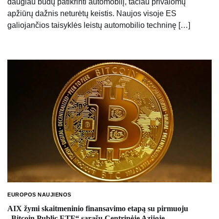
daugiau būdų patikrinti automobilį, tačiau privalomų
apžiūrų dažnis neturėtų keistis. Naujos visoje ES
galiojančios taisyklės leistų automobilio techninę […]
EUROPOS NAUJIENOS
AIX žymi skaitmeninio finansavimo etapą su pirmuoju
„Bitcoin Public ETF“ sąrašu Centrinėje Azijoje