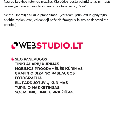
Naujos laivybos istorijos pradžia: Klaipėdos uoste pakrikštytas pirmasis
pasaulyje žaliuoju vandeniliu varomas tanklaivis „Rasa“
Seimo Liberalų sąjūdžio pranešimas: „Versdami jaunuosius gydytojus
atidirbti regionuose, valdantieji pažeidė žmogaus laisvo apsisprendimo
principą“