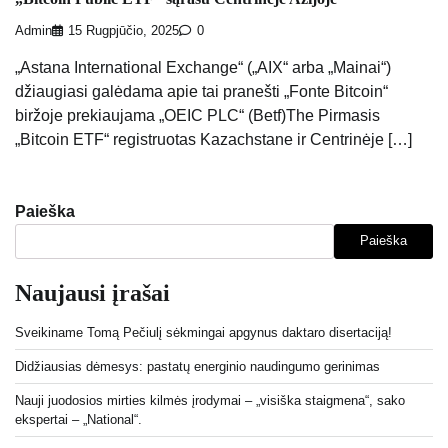
Admin
15 Rugpjūčio, 2025
0
„Astana International Exchange“ („AIX“ arba „Mainai“)
džiaugiasi galėdama apie tai pranešti „Fonte Bitcoin“
biržoje prekiaujama „OEIC PLC“ (Betf)The Pirmasis
„Bitcoin ETF“ registruotas Kazachstane ir Centrinėje […]
Paieška
Paieška
Naujausi įrašai
Sveikiname Tomą Pečiulį sėkmingai apgynus daktaro disertaciją!
Didžiausias dėmesys: pastatų energinio naudingumo gerinimas
Nauji juodosios mirties kilmės įrodymai – „visiška staigmena“, sako
ekspertai – „National“.