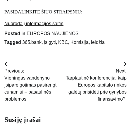
PASIDALINKITE ŠIUO STRAIPSNIU:
Nuoroda į informacijos šaltinį
Posted in
EUROPOS NAUJIENOS
Tagged
365.bank
,
įsigyti
,
KBC
,
Komisija
,
leidžia
Navigacija
Previous:
Next:
tarp
Vieningas vandenyno
Tarptautinė konferencija: kaip
įsipareigojimas pasirengti
Europos kapitalo rinkos
įrašų
cunamiui – pasaulinės
galėtų prisidėti prie gynybos
problemos
finansavimo?
Susiję įrašai