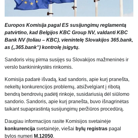
Europos Komisija pagal ES susijungimų reglamentą
patvirtino, kad Belgijos KBC Group NV, valdanti KBC
Bank NV (toliau – KBC), vienintelę Slovakijos 365.bank,
as („365.bank“) kontrolę įsigytų.
Sandoris visų pirma susijęs su Slovakijos mažmeninės ir
verslo bankininkystės rinkomis.
Komisija padarė išvadą, kad sandoris, apie kurį pranešta,
nekeltų konkurencijos problemų, atsižvelgiant į ribotą
bendrą bendrovių padėtį rinkoje, susidariusią dėl siūlomo
sandorio. Sandoris, apie kurį pranešta, buvo išnagrinėtas
taikant supaprastintą susijungimų peržiūros procedūrą.
Daugiau informacijos rasite Komisijos svetainėje
konkurencija
svetainėje, viešai
bylų registras
pagal
bylos numerį
M.12050
.