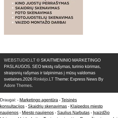
WEBSTUDIO.LT
© SKAITMENINIO MARKETINGO
PASLAUGOS. SEO tekstų rašymas, turinio kūrimas,
straipsnių rašymas ir talpinimas į mūsų valdomas
svetaines.2026
Rinkėjo.LT
Theme: Express News By
Adore Themes
.
Draugai: -
Marketingo agentūra
-
Teisinės
konsultacijos
-
Skaidrių skenavimas
-
Klaipedos miesto
naujienos
-
Miesto naujienos
-
Saulius Narbutas
-
Įvaizdžio