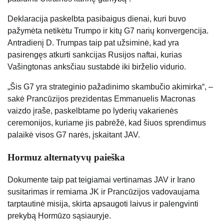
Deklaracija paskelbta pasibaigus dienai, kuri buvo
pažymėta netikėtu Trumpo ir kitų G7 narių konvergencija.
Antradienį D. Trumpas taip pat užsiminė, kad yra
pasirengęs atkurti sankcijas Rusijos naftai, kurias
Vašingtonas anksčiau sustabdė iki birželio vidurio.
„Šis G7 yra strateginio pažadinimo skambučio akimirka“, –
sakė Prancūzijos prezidentas Emmanuelis Macronas
vaizdo įraše, paskelbtame po lyderių vakarienės
ceremonijos, kuriame jis pabrėžė, kad šiuos sprendimus
palaikė visos G7 narės, įskaitant JAV.
Hormuz alternatyvų paieška
Dokumente taip pat teigiamai vertinamas JAV ir Irano
susitarimas ir remiama JK ir Prancūzijos vadovaujama
tarptautinė misija, skirta apsaugoti laivus ir palengvinti
prekybą Hormūzo sąsiauryje.