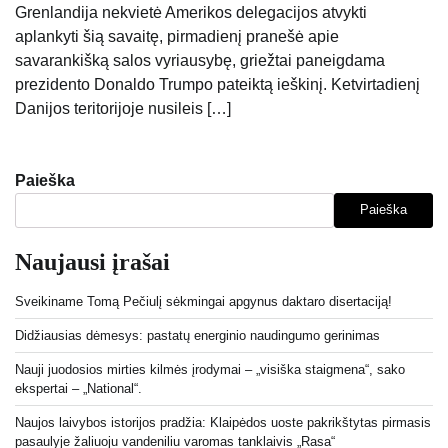
Grenlandija nekvietė Amerikos delegacijos atvykti
aplankyti šią savaitę, pirmadienį pranešė apie
savarankišką salos vyriausybę, griežtai paneigdama
prezidento Donaldo Trumpo pateiktą ieškinį. Ketvirtadienį
Danijos teritorijoje nusileis […]
Paieška
Paieška
Naujausi įrašai
Sveikiname Tomą Pečiulį sėkmingai apgynus daktaro disertaciją!
Didžiausias dėmesys: pastatų energinio naudingumo gerinimas
Nauji juodosios mirties kilmės įrodymai – „visiška staigmena“, sako
ekspertai – „National“.
Naujos laivybos istorijos pradžia: Klaipėdos uoste pakrikštytas pirmasis
pasaulyje žaliuoju vandeniliu varomas tanklaivis „Rasa“