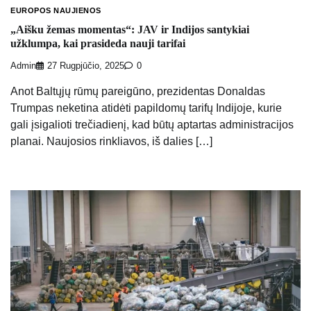
EUROPOS NAUJIENOS
„Aišku žemas momentas“: JAV ir Indijos santykiai
užklumpa, kai prasideda nauji tarifai
Admin
27 Rugpjūčio, 2025
0
Anot Baltųjų rūmų pareigūno, prezidentas Donaldas
Trumpas neketina atidėti papildomų tarifų Indijoje, kurie
gali įsigalioti trečiadienį, kad būtų aptartas administracijos
planai. Naujosios rinkliavos, iš dalies […]