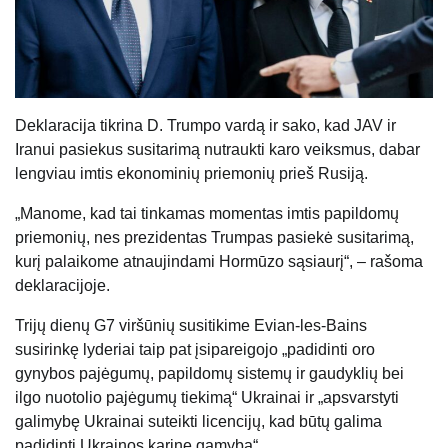
Deklaracija tikrina D. Trumpo vardą ir sako, kad JAV ir
Iranui pasiekus susitarimą nutraukti karo veiksmus, dabar
lengviau imtis ekonominių priemonių prieš Rusiją.
„Manome, kad tai tinkamas momentas imtis papildomų
priemonių, nes prezidentas Trumpas pasiekė susitarimą,
kurį palaikome atnaujindami Hormūzo sąsiaurį“, – rašoma
deklaracijoje.
Trijų dienų G7 viršūnių susitikime Evian-les-Bains
susirinkę lyderiai taip pat įsipareigojo „padidinti oro
gynybos pajėgumų, papildomų sistemų ir gaudyklių bei
ilgo nuotolio pajėgumų tiekimą“ Ukrainai ir „apsvarstyti
galimybę Ukrainai suteikti licencijų, kad būtų galima
padidinti Ukrainos karinę gamybą“.