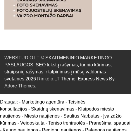
WEBSTUDIO.LT
© SKAITMENINIO MARKETINGO
PASLAUGOS. SEO tekstų rašymas, turinio kūrimas,
straipsnių rašymas ir talpinimas į mūsų valdomas
svetaines.2026
Rinkėjo.LT
Theme: Express News By
Adore Themes
.
Draugai: -
Marketingo agentūra
-
Teisinės
konsultacijos
-
Skaidrių skenavimas
-
Klaipedos miesto
naujienos
-
Miesto naujienos
-
Saulius Narbutas
-
Įvaizdžio
kūrimas
-
Veidoskaita
-
Teniso treniruotės
- Pranešimai spaudai
-
Kauno naujienos
-
Regionų naujienos
-
Palangos naujienos