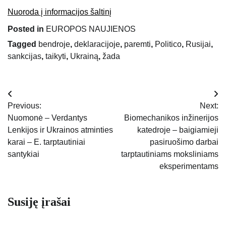
Nuoroda į informacijos šaltinį
Posted in
EUROPOS NAUJIENOS
Tagged
bendroje
,
deklaracijoje
,
paremti
,
Politico
,
Rusijai
,
sankcijas
,
taikyti
,
Ukrainą
,
žada
Navigacija
Previous:
Next:
tarp
Nuomonė – Verdantys
Biomechanikos inžinerijos
Lenkijos ir Ukrainos atminties
katedroje – baigiamieji
įrašų
karai – E. tarptautiniai
pasiruošimo darbai
santykiai
tarptautiniams moksliniams
eksperimentams
Susiję įrašai