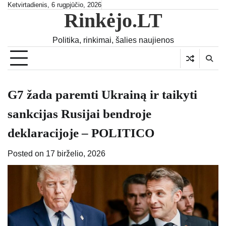
Skip
Ketvirtadienis, 6 rugpjūčio, 2026
Rinkėjo.LT
to
content
Politika, rinkimai, šalies naujienos
G7 žada paremti Ukrainą ir taikyti
sankcijas Rusijai bendroje
deklaracijoje – POLITICO
Posted on
17 birželio, 2026