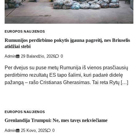
EUROPOS NAUJIENOS
Rumunijos perdirbimo pokytis įgauna pagreitį, nes Briuselis
atidžiai stebi
Admin
29 Balandžio, 2026
0
Per dvejus su puse metų Rumunija iš vienos prasčiausių
perdirbimo rezultatų ES tapo šalimi, kuri padarė didelę
pažangą – rašo Cristianas Gherasimas. Tai reta Rytų […]
EUROPOS NAUJIENOS
Grenlandija Trumpui: Ne, mes tavęs nekviečiame
Admin
25 Kovo, 2025
0