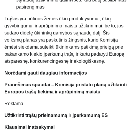
pasirengimas
Trąšos yra būtinos žemės ūkio produktyvumui, ūkių
gyvybingumui ir aprūpinimo maistu užtikrinimui, be to, jos
sudaro didelę ūkininkų gamybos sąnaudų dalį. Šis
veiksmų planas yra paskutinis žingsnis, kurio Komisija
ėmėsi siekdama suteikti ūkininkams patikimą prieigą prie
pakankamo kiekio įperkamų trąšų ir kartu padaryti Europą
atsparesnę, konkurencingesnę ir ekologiškesnę.
Norėdami gauti daugiau informacijos
Pranešimas spaudai – Komisija pristato planą užtikrinti
Europos trąšų tiekimą ir aprūpinimą maistu
Reklama
Užtikrinti trąšų prieinamumą ir įperkamumą ES
Klausimai ir atsakymai