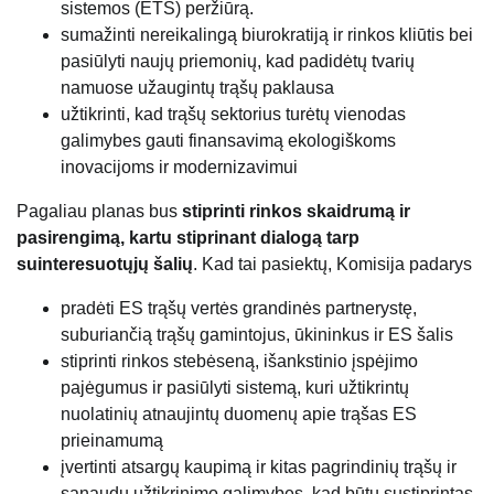
sistemos (ETS) peržiūrą.
sumažinti nereikalingą biurokratiją ir rinkos kliūtis bei
pasiūlyti naujų priemonių, kad padidėtų tvarių
namuose užaugintų trąšų paklausa
užtikrinti, kad trąšų sektorius turėtų vienodas
galimybes gauti finansavimą ekologiškoms
inovacijoms ir modernizavimui
Pagaliau planas bus
stiprinti rinkos skaidrumą ir
pasirengimą, kartu stiprinant dialogą tarp
suinteresuotųjų šalių
. Kad tai pasiektų, Komisija padarys
pradėti ES trąšų vertės grandinės partnerystę,
suburiančią trąšų gamintojus, ūkininkus ir ES šalis
stiprinti rinkos stebėseną, išankstinio įspėjimo
pajėgumus ir pasiūlyti sistemą, kuri užtikrintų
nuolatinių atnaujintų duomenų apie trąšas ES
prieinamumą
įvertinti atsargų kaupimą ir kitas pagrindinių trąšų ir
sąnaudų užtikrinimo galimybes, kad būtų sustiprintas