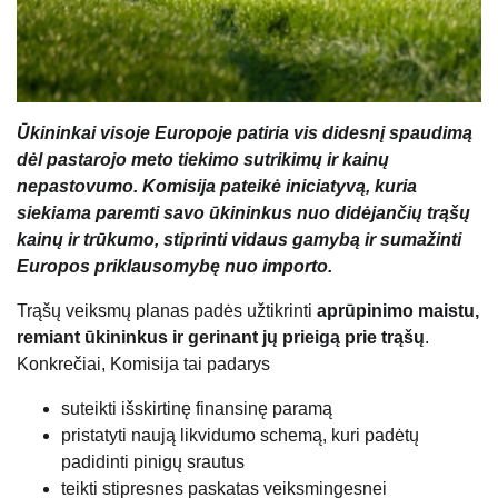
Ūkininkai visoje Europoje patiria vis didesnį spaudimą
dėl pastarojo meto tiekimo sutrikimų ir kainų
nepastovumo. Komisija pateikė iniciatyvą, kuria
siekiama paremti savo ūkininkus nuo didėjančių trąšų
kainų ir trūkumo, stiprinti vidaus gamybą ir sumažinti
Europos priklausomybę nuo importo.
Trąšų veiksmų planas padės užtikrinti
aprūpinimo maistu,
remiant ūkininkus ir gerinant jų prieigą prie trąšų
.
Konkrečiai, Komisija tai padarys
suteikti išskirtinę finansinę paramą
pristatyti naują likvidumo schemą, kuri padėtų
padidinti pinigų srautus
teikti stipresnes paskatas veiksmingesnei