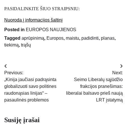
PASIDALINKITE ŠIUO STRAIPSNIU:
Nuoroda į informacijos šaltinį
Posted in
EUROPOS NAUJIENOS
Tagged
aprūpinimą
,
Europos
,
maistu
,
padidinti
,
planas
,
tiekimą
,
trąšų
Navigacija
Previous:
Next:
tarp
„Kinija jaučiasi padrąsinta
Seimo Liberalų sąjūdžio
globalizuoti savo politines
frakcijos pranešimas:
įrašų
raudonąsias linijas“ –
liberalai balsavo prieš naują
pasaulinės problemos
LRT įstatymą
Susiję įrašai