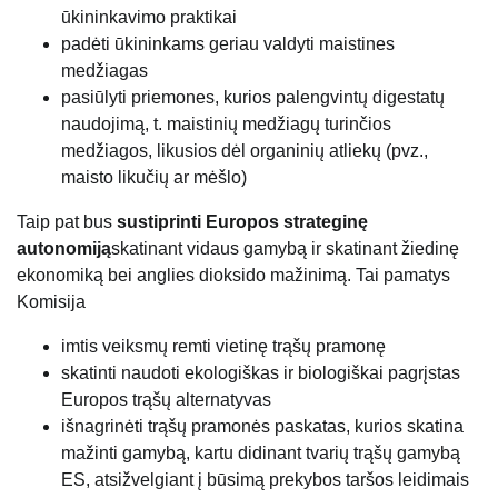
ūkininkavimo praktikai
padėti ūkininkams geriau valdyti maistines
medžiagas
pasiūlyti priemones, kurios palengvintų digestatų
naudojimą, t. maistinių medžiagų turinčios
medžiagos, likusios dėl organinių atliekų (pvz.,
maisto likučių ar mėšlo)
Taip pat bus
sustiprinti Europos strateginę
autonomiją
skatinant vidaus gamybą ir skatinant žiedinę
ekonomiką bei anglies dioksido mažinimą. Tai pamatys
Komisija
imtis veiksmų remti vietinę trąšų pramonę
skatinti naudoti ekologiškas ir biologiškai pagrįstas
Europos trąšų alternatyvas
išnagrinėti trąšų pramonės paskatas, kurios skatina
mažinti gamybą, kartu didinant tvarių trąšų gamybą
ES, atsižvelgiant į būsimą prekybos taršos leidimais