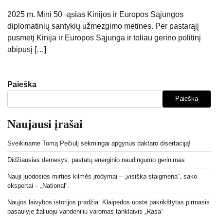
2025 m. Mini 50 -ąsias Kinijos ir Europos Sąjungos
diplomatinių santykių užmezgimo metines. Per pastarąjį
pusmetį Kinija ir Europos Sąjunga ir toliau gerino politinį
abipusį […]
Paieška
Paieška
Naujausi įrašai
Sveikiname Tomą Pečiulį sėkmingai apgynus daktaro disertaciją!
Didžiausias dėmesys: pastatų energinio naudingumo gerinimas
Nauji juodosios mirties kilmės įrodymai – „visiška staigmena“, sako
ekspertai – „National“.
Naujos laivybos istorijos pradžia: Klaipėdos uoste pakrikštytas pirmasis
pasaulyje žaliuoju vandeniliu varomas tanklaivis „Rasa“