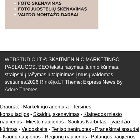
WEBSTUDIO.LT
© SKAITMENINIO MARKETINGO
PASLAUGOS. SEO tekstų rašymas, turinio kūrimas,
straipsnių rašymas ir talpinimas į mūsų valdomas
svetaines.2026
Rinkėjo.LT
Theme: Express News By
Adore Themes
.
Draugai: -
Marketingo agentūra
-
Teisinės
konsultacijos
-
Skaidrių skenavimas
-
Klaipedos miesto
naujienos
-
Miesto naujienos
-
Saulius Narbutas
-
Įvaizdžio
kūrimas
-
Veidoskaita
-
Teniso treniruotės
- Pranešimai spaudai
-
Kauno naujienos
-
Regionų naujienos
-
Palangos naujienos