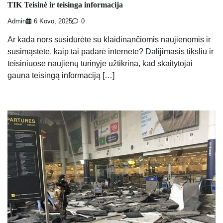
TIK Teisinė ir teisinga informacija
Admin
6 Kovo, 2025
0
Ar kada nors susidūrėte su klaidinančiomis naujienomis ir
susimąstėte, kaip tai padarė internete? Dalijimasis tiksliu ir
teisiniuose naujienų turinyje užtikrina, kad skaitytojai
gauna teisingą informaciją […]