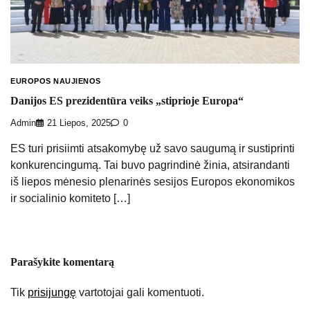
EUROPOS NAUJIENOS
Danijos ES prezidentūra veiks „stiprioje Europa“
Admin
21 Liepos, 2025
0
ES turi prisiimti atsakomybę už savo saugumą ir sustiprinti
konkurencingumą. Tai buvo pagrindinė žinia, atsirandanti
iš liepos mėnesio plenarinės sesijos Europos ekonomikos
ir socialinio komiteto […]
Parašykite komentarą
Tik
prisijungę
vartotojai gali komentuoti.