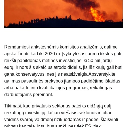
Remdamiesi ankstesnėmis komisijos analizėmis, galime
apskaičiuoti, kad iki 2030 m. Įvykdyti susitarimo tikslus gali
reikšti papildomas metines investicijas iki 50 milijardų
eurų. Ir nors šis skaičius atrodo didelis, jis iš tikrųjų gali būti
gana konservatyvus, nes jis neatsižvelgia Apsvarstykite
galimas pasaulinės prekybos įtampos padidėjimo išlaidas
arba pakartotinio kvalifikacijos programas, reikalingas
darbuotojams pereinant.
Tikimasi, kad privatusis sektorius pateiks didžiąją dalį
reikalingų investicijų, tačiau viešasis sektorius ir toliau
vaidins svarbų vaidmenį rizikuodamas ir padės išlaisvinti
privatų kapitalą. Ir tai bus sunki, nes tiek ES, tiek