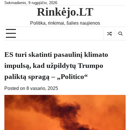
Skip
Sekmadienis, 9 rugpjūčio, 2026
Rinkėjo.LT
to
content
Politika, rinkimai, šalies naujienos
ES turi skatinti pasaulinį klimato
impulsą, kad užpildytų Trumpo
paliktą spragą – „Politico“
Posted on
8 vasario, 2025