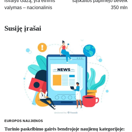
išvalyti Gazą, yra etninis
sąskaitos papilnėjo beveik
valymas – nacionalinis
350 mln
Susiję įrašai
EUROPOS NAUJIENOS
Turinio paskelbimo gairės bendrojoje naujienų kategorijoje: