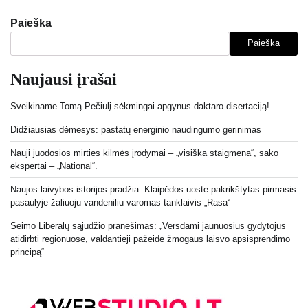
Paieška
Paieška
Naujausi įrašai
Sveikiname Tomą Pečiulį sėkmingai apgynus daktaro disertaciją!
Didžiausias dėmesys: pastatų energinio naudingumo gerinimas
Nauji juodosios mirties kilmės įrodymai – „visiška staigmena“, sako
ekspertai – „National“.
Naujos laivybos istorijos pradžia: Klaipėdos uoste pakrikštytas pirmasis
pasaulyje žaliuoju vandeniliu varomas tanklaivis „Rasa“
Seimo Liberalų sąjūdžio pranešimas: „Versdami jaunuosius gydytojus
atidirbti regionuose, valdantieji pažeidė žmogaus laisvo apsisprendimo
principą“