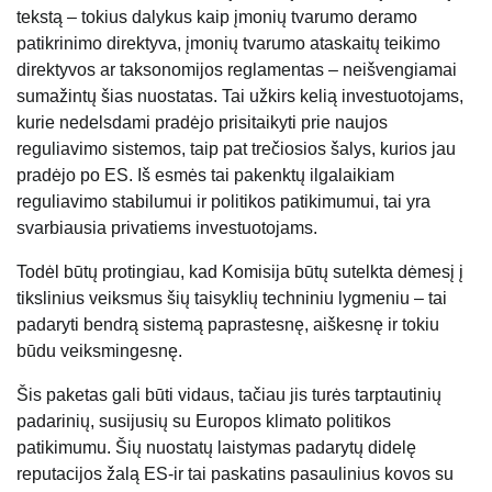
tekstą – tokius dalykus kaip įmonių tvarumo deramo
patikrinimo direktyva, įmonių tvarumo ataskaitų teikimo
direktyvos ar taksonomijos reglamentas – neišvengiamai
sumažintų šias nuostatas. Tai užkirs kelią investuotojams,
kurie nedelsdami pradėjo prisitaikyti prie naujos
reguliavimo sistemos, taip pat trečiosios šalys, kurios jau
pradėjo po ES. Iš esmės tai pakenktų ilgalaikiam
reguliavimo stabilumui ir politikos patikimumui, tai yra
svarbiausia privatiems investuotojams.
Todėl būtų protingiau, kad Komisija būtų sutelkta dėmesį į
tikslinius veiksmus šių taisyklių techniniu lygmeniu – tai
padaryti bendrą sistemą paprastesnę, aiškesnę ir tokiu
būdu veiksmingesnę.
Šis paketas gali būti vidaus, tačiau jis turės tarptautinių
padarinių, susijusių su Europos klimato politikos
patikimumu. Šių nuostatų laistymas padarytų didelę
reputacijos žalą ES-ir tai paskatins pasaulinius kovos su