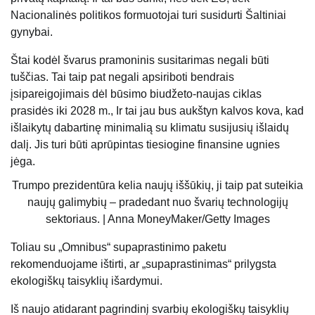
Nacionalinės politikos formuotojai turi susidurti Šaltiniai
gynybai.
Štai kodėl švarus pramoninis susitarimas negali būti
tuščias. Tai taip pat negali apsiriboti bendrais
įsipareigojimais dėl būsimo biudžeto-naujas ciklas
prasidės iki 2028 m., Ir tai jau bus aukštyn kalvos kova, kad
išlaikytų dabartinę minimalią su klimatu susijusių išlaidų
dalį. Jis turi būti aprūpintas tiesiogine finansine ugnies
jėga.
Trumpo prezidentūra kelia naujų iššūkių, ji taip pat suteikia
naujų galimybių – pradedant nuo švarių technologijų
sektoriaus. | Anna MoneyMaker/Getty Images
Toliau su „Omnibus“ supaprastinimo paketu
rekomenduojame ištirti, ar „supaprastinimas“ prilygsta
ekologiškų taisyklių išardymui.
Iš naujo atidarant pagrindinį svarbių ekologiškų taisyklių