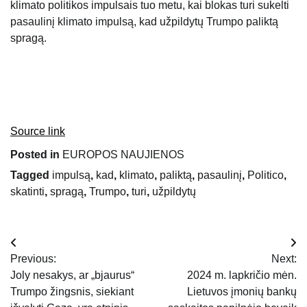
klimato politikos impulsais tuo metu, kai blokas turi sukelti
pasaulinį klimato impulsą, kad užpildytų Trumpo paliktą
spragą.
Source link
Posted in
EUROPOS NAUJIENOS
Tagged
impulsą
,
kad
,
klimato
,
paliktą
,
pasaulinį
,
Politico
,
skatinti
,
spragą
,
Trumpo
,
turi
,
užpildytų
Navigacija
Previous:
Next:
tarp
Joly nesakys, ar „bjaurus“
2024 m. lapkričio mėn.
Trumpo žingsnis, siekiant
Lietuvos įmonių bankų
įrašų