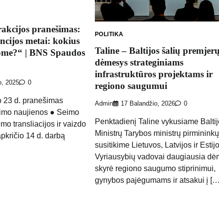
akcijos pranešimas:
POLITIKA
ncijos metai: kokius
Taline – Baltijos šalių premjer
ome?“ | BNS Spaudos
dėmesys strateginiams
infrastruktūros projektams ir
o, 2025
0
regiono saugumui
o 23 d. pranešimas
Admin
17 Balandžio, 2026
0
eimo naujienos ● Seimo
Penktadienį Taline vykusiame Baltij
mo transliacijos ir vaizdo
Ministrų Tarybos ministrų pirmininkų
apkričio 14 d. darbą
susitikime Lietuvos, Latvijos ir Estij
Vyriausybių vadovai daugiausia dė
skyrė regiono saugumo stiprinimui,
gynybos pajėgumams ir atsakui į […