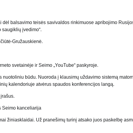
 dėl balsavimo teisės savivaldos rinkimuose apribojimo Rusijos
 saugiklių įvedimo“.
čiūtė-Gružauskienė​.
rneto svetainėje
ir Seimo „YouTube“ paskyroje.
us nuotoliniu būdu. Nuoroda į klausimų uždavimo sistemą matom
inių kalendoriuje atvėrus spaudos konferencijos langą.
įrašus.
 Seimo kanceliarija
mai žiniasklaidai. Už pranešimų turinį atsako juos paskelbę as