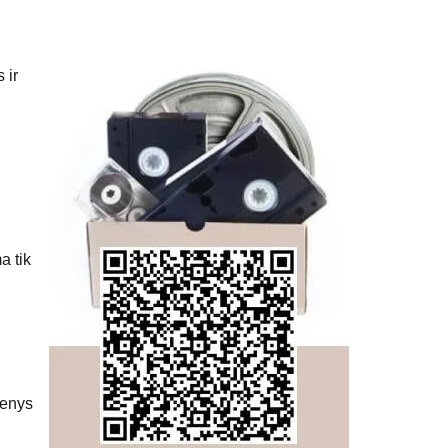
 ir
a tik
menys