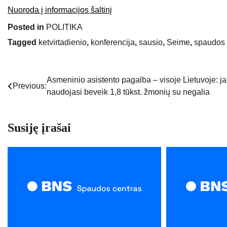
Nuoroda į informacijos šaltinį
Posted in
POLITIKA
Tagged
ketvirtadienio
,
konferencija
,
sausio
,
Seime
,
spaudos
Asmeninio asistento pagalba – visoje Lietuvoje: j
Navigacija
Previous:
naudojasi beveik 1,8 tūkst. žmonių su negalia
tarp
įrašų
Susiję įrašai