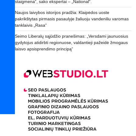
staigmena“, sako ekspertai – „National“.
Naujos laivybos istorijos pradžia: Klaipėdos uoste
pakrikštytas pirmasis pasaulyje žaliuoju vandeniliu varomas
tanklaivis „Rasa“
Seimo Liberalų sąjūdžio pranešimas: „Versdami jaunuosius
gydytojus atidirbti regionuose, valdantieji pažeidė žmogaus
laisvo apsisprendimo principą“