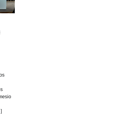
ų
os
os
mesio
]