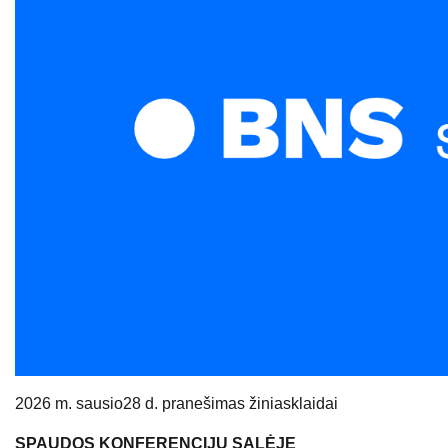
2
0
26
m.
sausio
2
8 d. pranešimas žiniasklaidai
SPAUDOS KONFERENCIJŲ SALĖJE