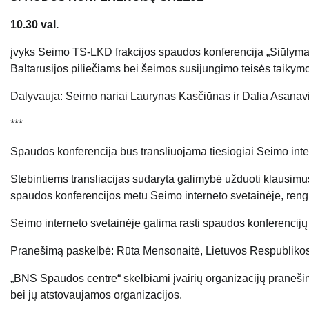
10.30 val.
įvyks Seimo TS-LKD frakcijos spaudos konferencija „Siūlymai
Baltarusijos piliečiams bei šeimos susijungimo teisės taikymo
​Dalyvauja: Seimo nariai Laurynas Kasčiūnas ir Dalia Asanavi
***
Spaudos konferencija bus transliuojama tiesiogiai
Seimo inte
Stebintiems transliacijas sudaryta galimybė užduoti klausim
spaudos konferencijos metu Seimo interneto svetainėje, reng
Seimo interneto svetainėje
galima rasti spaudos konferencijų 
Pranešimą paskelbė: Rūta Mensonaitė, Lietuvos Respublikos
„BNS Spaudos centre“ skelbiami įvairių organizacijų praneši
bei jų atstovaujamos organizacijos.