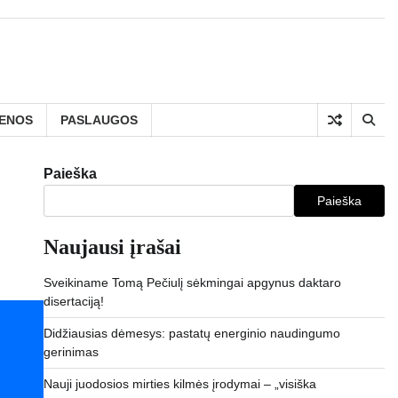
IENOS
PASLAUGOS
Paieška
Paieška
Naujausi įrašai
Sveikiname Tomą Pečiulį sėkmingai apgynus daktaro
disertaciją!
Didžiausias dėmesys: pastatų energinio naudingumo
gerinimas
Nauji juodosios mirties kilmės įrodymai – „visiška