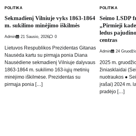
POLITIKA
POLITIKA
Sekmadienį Vilniuje vyks 1863-1864
Seimo LSDP fr
m. sukilimo minėjimo iškilmės
„Pirmieji kade
ledus pajudin
Admin
21 Sausio, 2026
0
centras
Lietuvos Respublikos Prezidentas Gitanas
Admin
24 Gruodži
Nausėda kartu su pirmąja ponia Diana
Nausėdiene sekmadienį Vilniuje dalyvaus
2025 m. gruodži
1863-1864 m. sukilimo 163-iųjų metinių
žiniasklaidai (S
minėjimo iškilmėse. Prezidentas su
nuotraukos ● Sei
pirmąja ponia […]
įrašai) 2024 m. l
pradėjo […]