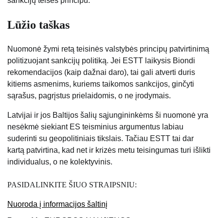
sankcijų teisės principu.
Lūžio taškas
Nuomonė žymi retą teisinės valstybės principų patvirtinimą
politizuojant sankcijų politiką. Jei ESTT laikysis Biondi
rekomendacijos (kaip dažnai daro), tai gali atverti duris
kitiems asmenims, kuriems taikomos sankcijos, ginčyti
sąrašus, pagrįstus prielaidomis, o ne įrodymais.
Latvijai ir jos Baltijos šalių sąjungininkėms ši nuomonė yra
nesėkmė siekiant ES teisminius argumentus labiau
suderinti su geopolitiniais tikslais. Tačiau ESTT tai dar
kartą patvirtina, kad net ir krizės metu teisingumas turi išlikti
individualus, o ne kolektyvinis.
PASIDALINKITE ŠIUO STRAIPSNIU:
Nuoroda į informacijos šaltinį