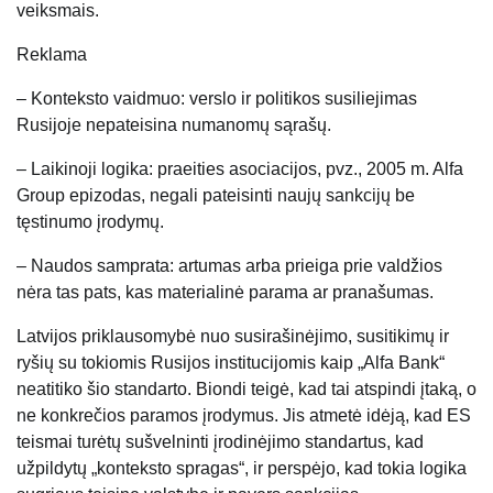
veiksmais.
Reklama
– Konteksto vaidmuo: verslo ir politikos susiliejimas
Rusijoje nepateisina numanomų sąrašų.
– Laikinoji logika: praeities asociacijos, pvz., 2005 m. Alfa
Group epizodas, negali pateisinti naujų sankcijų be
tęstinumo įrodymų.
– Naudos samprata: artumas arba prieiga prie valdžios
nėra tas pats, kas materialinė parama ar pranašumas.
Latvijos priklausomybė nuo susirašinėjimo, susitikimų ir
ryšių su tokiomis Rusijos institucijomis kaip „Alfa Bank“
neatitiko šio standarto. Biondi teigė, kad tai atspindi įtaką, o
ne konkrečios paramos įrodymus. Jis atmetė idėją, kad ES
teismai turėtų sušvelninti įrodinėjimo standartus, kad
užpildytų „konteksto spragas“, ir perspėjo, kad tokia logika