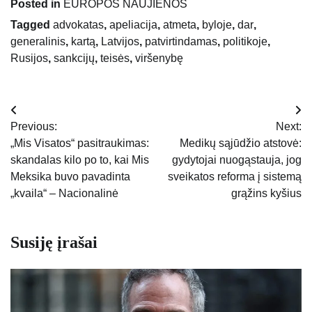
Posted in
EUROPOS NAUJIENOS
Tagged
advokatas
,
apeliacija
,
atmeta
,
byloje
,
dar
,
generalinis
,
kartą
,
Latvijos
,
patvirtindamas
,
politikoje
,
Rusijos
,
sankcijų
,
teisės
,
viršenybę
Navigacija
Previous:
Next:
tarp
„Mis Visatos“ pasitraukimas:
Medikų sąjūdžio atstovė:
skandalas kilo po to, kai Mis
gydytojai nuogąstauja, jog
įrašų
Meksika buvo pavadinta
sveikatos reforma į sistemą
„kvaila“ – Nacionalinė
grąžins kyšius
Susiję įrašai