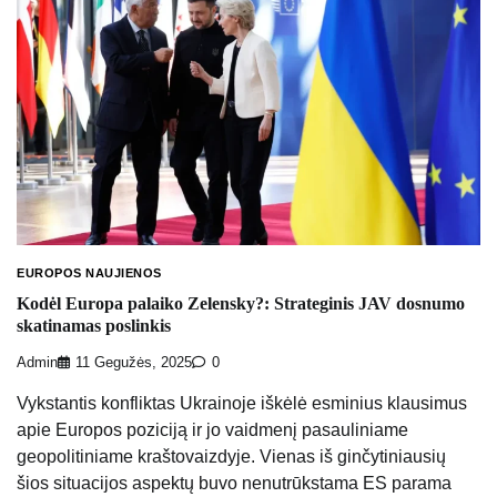
EUROPOS NAUJIENOS
Kodėl Europa palaiko Zelensky?: Strateginis JAV dosnumo
skatinamas poslinkis
Admin
11 Gegužės, 2025
0
Vykstantis konfliktas Ukrainoje iškėlė esminius klausimus
apie Europos poziciją ir jo vaidmenį pasauliniame
geopolitiniame kraštovaizdyje. Vienas iš ginčytiniausių
šios situacijos aspektų buvo nenutrūkstama ES parama