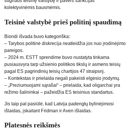
sugriaus teisinę valstybę ir pavers sankcijas
kolektyvinėmis bausmėmis.
Teisinė valstybė prieš politinį spaudimą
Biondi išvada buvo kategoriška:
– Tarybos politinė diskrecija neatleidžia jos nuo įrodinėjimo
pareigos.
– 2024 m. ESTT sprendime buvo nustatyta tinkama
pusiausvyra tarp užsienio politikos tikslų ir asmens teisių
pagal ES pagrindinių teisių chartijos 47 straipsnį.
– Kontekstas ir prielaida negali pakeisti elgesio įrodymų.
– „Preziumuojami sąrašai“ – prielaida, kad oligarchai yra
režimo šalininkai – pažeidžia ES teisinius standartus.
Jis taip pat pasiūlė, kad Latvija padengtų bylinėjimosi
išlaidas, įskaitant Fridman ir Aven išlaidas.
Platesnės reikšmės