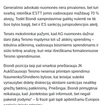
Generalinio advokato nuomonės nėra privalomos, bet turi
svarbą: istoriškai ESTT jomis vadovaujasi maždaug 70 %
atvejų. Todėl Biondi samprotavimai galėtų nulemti ne tik
šios bylos baigtį, bet ir ES sankcijų jurisprudencijos ateitį.
Teisės mokslininkai pažymi, kad AG nuomonės dažnai
daro įtaką Teismo mąstymui toli už atskirų sprendimų –
tobulina aiškinimą, vadovauja būsimiems sprendimams ir
siūlo kritinę analizę, kuri retai išreiškiama formalesniuose
Teismo sprendimuose.
Biondi pozicija taip pat smarkiai prieštarauja JK
Aukščiausiojo Teismo neseniai priimtam sprendimui
Naumenko/Shvidlerio bylose, kai teisėjai suteikė
vyriausybei didelę diskreciją skirdami sankcijas neatlikę
griežtų faktinių patikrinimų. Priešingai, Biondi primygtinai
reikalauja, kad „kontekstas gali informuoti, bet negali
pakeisti įrodymo“ – ši frazė gali tapti apibrėžiamu Europos