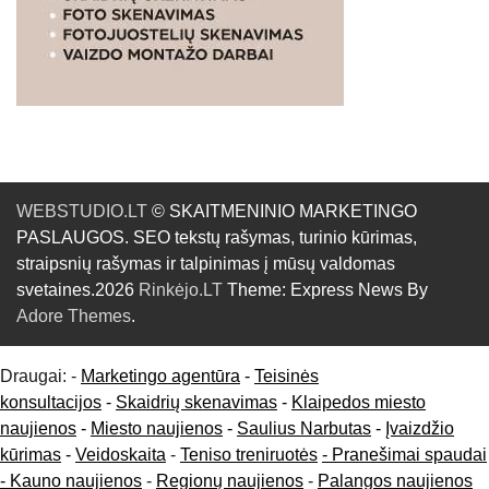
WEBSTUDIO.LT
© SKAITMENINIO MARKETINGO
PASLAUGOS. SEO tekstų rašymas, turinio kūrimas,
straipsnių rašymas ir talpinimas į mūsų valdomas
svetaines.2026
Rinkėjo.LT
Theme: Express News By
Adore Themes
.
Draugai: -
Marketingo agentūra
-
Teisinės
konsultacijos
-
Skaidrių skenavimas
-
Klaipedos miesto
naujienos
-
Miesto naujienos
-
Saulius Narbutas
-
Įvaizdžio
kūrimas
-
Veidoskaita
-
Teniso treniruotės
- Pranešimai spaudai
-
Kauno naujienos
-
Regionų naujienos
-
Palangos naujienos