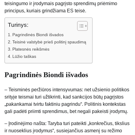
teisingumo ir įrodymais pagrįsto sprendimų priėmimo
principus, kuriais grindžiama ES teisė.
Turinys:
Pagrindinės Biondi išvados
Teisinė valstybė prieš politinį spaudimą
Platesnės reikšmės
Lūžio taškas
Pagrindinės Biondi išvados
– Teisminės peržiūros intensyvumas: net užsienio politikos
srityje teismai turi užtikrinti, kad sankcijos būtų pagrįstos
„pakankamai tvirtu faktiniu pagrindu“. Politinis kontekstas
gali padėti priimti sprendimus, bet negali pakeisti įrodymų.
– Įrodinėjimo našta: Taryba turi pateikti „konkrečius, tikslius
ir nuoseklius įrodymus“, susiejančius asmenį su režimo