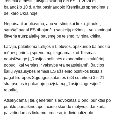
Teismui atmesti Latvijos skundą dėl ESTT 2024 m.
balandžio 10 d. arba pasinaudojo Kremliaus sprendimais
dėl karo Ukrainoje.
Nepaisant anuliavimo, abu verslininkai lieka „įtraukti į
sąrašą“ pagal ES ribojančių sankcijų režimą – veiksmingai
ištveria trumpalaikę bausmę be teismo, tvirtina kritikai.
Latvija, palaikoma Estijos ir Lietuvos, apskundė balandžio
mėnesį priimtą sprendimą, teigdama, kad Teismas
neatsižvelgė į „Rusijos politinės ekonomikos struktūrinį
pobūdį, kai verslas ir valstybė yra neatsiejami“. Baltijos
šalių vyriausybės rėmėsi ES užsienio politikos tikslais
pagal Europos Sąjungos sutarties (ES sutarties) 3 ir 21
straipsnius ir pakartojo pažįstamą „Rusijos agresijos“
retoriką.
Atsakydama į tai, generalinis advokatas Biondi punktas po
punkto panaikino apeliacinio skundo motyvus, dar kartą
patvirtindamas tinkamo proceso, individualizuoto