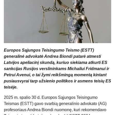
Europos Sąjungos Teisingumo Teismo (ESTT)
generalinė advokatė Andrea Biondi patarė atmesti
Latvijos apeliacinį skundą, kuriuo siekiama atkurti ES
sankcijas Rusijos verslininkams Michailui Fridmanui ir
Petrui Avenui, o tai žymi reikšmingą momentą kintant
pusiausvyrai tarp užsienio politikos ir asmens teisių ES
teisėje.
2025 m. spalio 30 d. Europos Sąjungos Teisingumo
Teismas (ESTT) gavo svarbią generalinio advokato (AG)
profesoriaus Andrea Biondi nuomonę, kuri rekomendavo