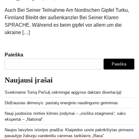
Auch Bei Seiner Teilnahme Am Nordischen Gipfel Turku,
Finnland Bleibt der außenkanzler Bei Seiner Klaren
SPRACHE. Während es beim gipfel vor allem um die
ukraine […]
Paieška
Paieška
Naujausi įrašai
Sveikiname Tomą Pečiulį sėkmingai apgynus daktaro disertaciją!
Didžiausias dėmesys: pastatų energinio naudingumo gerinimas
Nauji juodosios mirties kilmės įrodymai – „visiška staigmena“, sako
ekspertai – „National“.
Naujos laivybos istorijos pradžia: Klaipėdos uoste pakrikštytas pirmasis
pasaulyje žaliuoju vandeniliu varomas tanklaivis „Rasa“