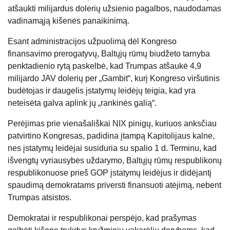
atšaukti milijardus dolerių užsienio pagalbos, naudodamas
vadinamąją kišenės panaikinimą.
Esant administracijos užpuolimą dėl Kongreso
finansavimo prerogatyvų, Baltųjų rūmų biudžeto tarnyba
penktadienio rytą paskelbė, kad Trumpas atšaukė 4,9
milijardo JAV dolerių per „Gambit“, kurį Kongreso viršutinis
budėtojas ir daugelis įstatymų leidėjų teigia, kad yra
neteisėta galva aplink jų „rankinės galią“.
Perėjimas prie vienašališkai NIX pinigų, kuriuos anksčiau
patvirtino Kongresas, padidina įtampą Kapitolijaus kalne,
nes įstatymų leidėjai susiduria su spalio 1 d. Terminu, kad
išvengtų vyriausybės uždarymo, Baltųjų rūmų respublikonų
respublikonuose prieš GOP įstatymų leidėjus ir didėjantį
spaudimą demokratams priversti finansuoti atėjimą, nebent
Trumpas atsistos.
Demokratai ir respublikonai perspėjo, kad prašymas