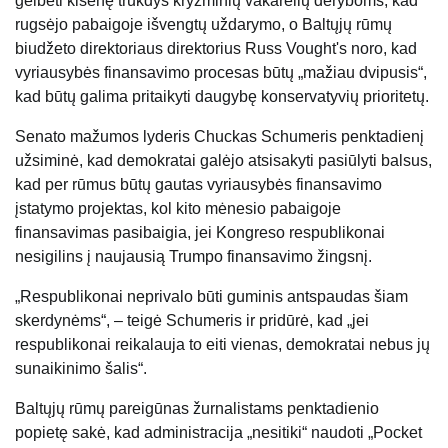
gelbėti kišenę trukdys kryžminių vakarėlių deryboms, kad
rugsėjo pabaigoje išvengtų uždarymo, o Baltųjų rūmų
biudžeto direktoriaus direktorius Russ Vought's noro, kad
vyriausybės finansavimo procesas būtų „mažiau dvipusis“,
kad būtų galima pritaikyti daugybę konservatyvių prioritetų.
Senato mažumos lyderis Chuckas Schumeris penktadienį
užsiminė, kad demokratai galėjo atsisakyti pasiūlyti balsus,
kad per rūmus būtų gautas vyriausybės finansavimo
įstatymo projektas, kol kito mėnesio pabaigoje
finansavimas pasibaigia, jei Kongreso respublikonai
nesigilins į naujausią Trumpo finansavimo žingsnį.
„Respublikonai neprivalo būti guminis antspaudas šiam
skerdynėms“, – teigė Schumeris ir pridūrė, kad „jei
respublikonai reikalauja to eiti vienas, demokratai nebus jų
sunaikinimo šalis“.
Baltųjų rūmų pareigūnas žurnalistams penktadienio
popietę sakė, kad administracija „nesitiki“ naudoti „Pocket