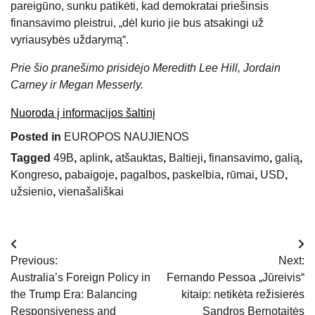
pareigūno, sunku patikėti, kad demokratai priešinsis
finansavimo pleistrui, „dėl kurio jie bus atsakingi už
vyriausybės uždarymą“.
Prie šio pranešimo prisidėjo Meredith Lee Hill, Jordain
Carney ir Megan Messerly.
Nuoroda į informacijos šaltinį
Posted in
EUROPOS NAUJIENOS
Tagged
49B
,
aplink
,
atšauktas
,
Baltieji
,
finansavimo
,
galią
,
Kongreso
,
pabaigoje
,
pagalbos
,
paskelbia
,
rūmai
,
USD
,
užsienio
,
vienašališkai
Navigacija
Previous:
Next:
tarp
Australia’s Foreign Policy in
Fernando Pessoa „Jūreivis“
the Trump Era: Balancing
kitaip: netikėta režisierės
įrašų
Responsiveness and
Sandros Bernotaitės