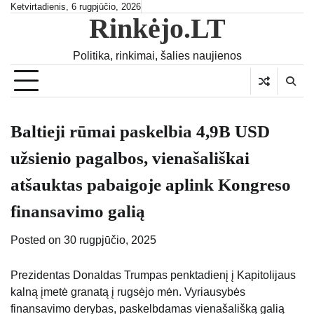
Skip
Ketvirtadienis, 6 rugpjūčio, 2026
Rinkėjo.LT
to
content
Politika, rinkimai, šalies naujienos
Baltieji rūmai paskelbia 4,9B USD
užsienio pagalbos, vienašališkai
atšauktas pabaigoje aplink Kongreso
finansavimo galią
Posted on
30 rugpjūčio, 2025
Prezidentas Donaldas Trumpas penktadienį į Kapitolijaus
kalną įmetė granatą į rugsėjo mėn. Vyriausybės
finansavimo derybas, paskelbdamas vienašališką galią