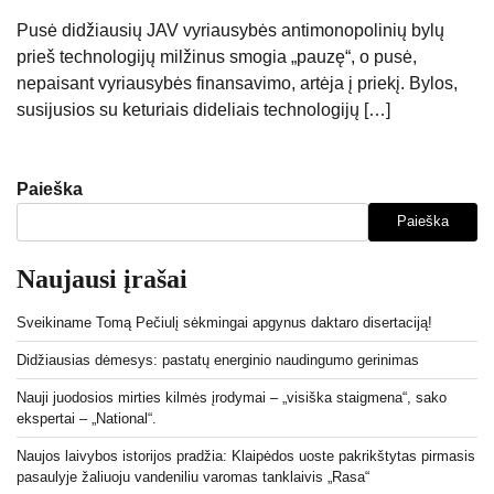
Pusė didžiausių JAV vyriausybės antimonopolinių bylų
prieš technologijų milžinus smogia „pauzę“, o pusė,
nepaisant vyriausybės finansavimo, artėja į priekį. Bylos,
susijusios su keturiais dideliais technologijų […]
Paieška
Paieška
Naujausi įrašai
Sveikiname Tomą Pečiulį sėkmingai apgynus daktaro disertaciją!
Didžiausias dėmesys: pastatų energinio naudingumo gerinimas
Nauji juodosios mirties kilmės įrodymai – „visiška staigmena“, sako
ekspertai – „National“.
Naujos laivybos istorijos pradžia: Klaipėdos uoste pakrikštytas pirmasis
pasaulyje žaliuoju vandeniliu varomas tanklaivis „Rasa“