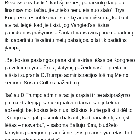
Rescissions Tactic“, kad šį mėnesį panaikintų daugiau
finansavimo, tačiau jie „nieko nenuleis nuo stalo“. Trys
Kongreso respublikonai, suteikę anonimiškumą, kalbant
atvirai, teigė, kad jie tikisi, jog Vangted'as išsiųs
papildomus prašymus atšaukti finansavimą nuo dabartinių
iki dabartinių fiskalinių metų pabaigos, o tai tik padidins
įtampą.
„Bet kokios pastangos panaikinti skirtas lėšas be Kongreso
patvirtinimo yra aiškus įstatymų pažeidimas“, – greitai ir
aiškiai supranta D.Trumpo administracijos lošimų Meino
seniūno Susan Collins pažeidimą.
Tačiau D.Trumpo administracija drąsiai ir be atsiprašymo
priima strategiją, kartu signalizuodama, kad ji ketina
apžvelgti bet kokius teisinius iššūkius, kurie gali kilti dėl to:
„Kongresas gali pasirinkti balsuoti, kad panaikintų ar tęsti
lėšas – nesvarbu“, – sakoma Baltųjų rūmų biudžeto
tarnybos pareigūne pranešime. „Šis požiūris yra retas, bet