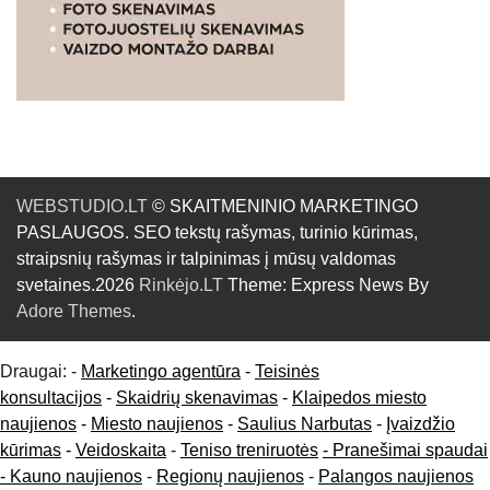
WEBSTUDIO.LT
© SKAITMENINIO MARKETINGO
PASLAUGOS. SEO tekstų rašymas, turinio kūrimas,
straipsnių rašymas ir talpinimas į mūsų valdomas
svetaines.2026
Rinkėjo.LT
Theme: Express News By
Adore Themes
.
Draugai: -
Marketingo agentūra
-
Teisinės
konsultacijos
-
Skaidrių skenavimas
-
Klaipedos miesto
naujienos
-
Miesto naujienos
-
Saulius Narbutas
-
Įvaizdžio
kūrimas
-
Veidoskaita
-
Teniso treniruotės
- Pranešimai spaudai
-
Kauno naujienos
-
Regionų naujienos
-
Palangos naujienos