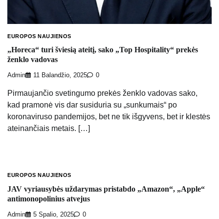
EUROPOS NAUJIENOS
„Horeca“ turi šviesią ateitį, sako „Top Hospitality“ prekės
ženklo vadovas
Admin
11 Balandžio, 2025
0
Pirmaujančio svetingumo prekės ženklo vadovas sako,
kad pramonė vis dar susiduria su „sunkumais“ po
koronaviruso pandemijos, bet ne tik išgyvens, bet ir klestės
ateinančiais metais. […]
EUROPOS NAUJIENOS
JAV vyriausybės uždarymas pristabdo „Amazon“, „Apple“
antimonopolinius atvejus
Admin
5 Spalio, 2025
0