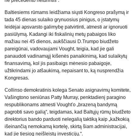
ne precedento neturintis“.
Baltiesiems rūmams leidžiama siųsti Kongreso prašymą ir
tada 45 dienas sulaiko grynuosius pinigus, o įstatymų
leidėjai apsvarsto galimybę patvirtinti, atmesti ar ignoruoti
pasiūlymą. Kadangi iki fiskalinių metų pabaigos liko
mažiau nei 45 dienos, aukščiausi D.Trumpo biudžeto
pareigūnai, vadovaujami Vought, teigia, kad jie gali
panaudoti vadinamąjį kišenės panaikinimą, kad sulaikytų
finansavimą, kol jis pasibaigs mėnesio pabaigoje,
užtikrindami jo atšaukimą, nepaisant to, ką nusprendžia
Kongresas.
Collinso demokratinis kolega Senato asignavimų komitete,
Vašingtono seniūnas Patty Murray, penktadienį paragino
respublikonams atmesti Vought'o „brazeną bandymą
pagrobti savo galią“, teigdamas, kad Baltųjų rūmų biudžeto
direktorius bando parduoti nelegalią taktiką kaip „kažkokią
išeinančią nemokamą kortelę, skirtą šiam administracijai,
kad jie tiesiog neišleistų investicijų.“.