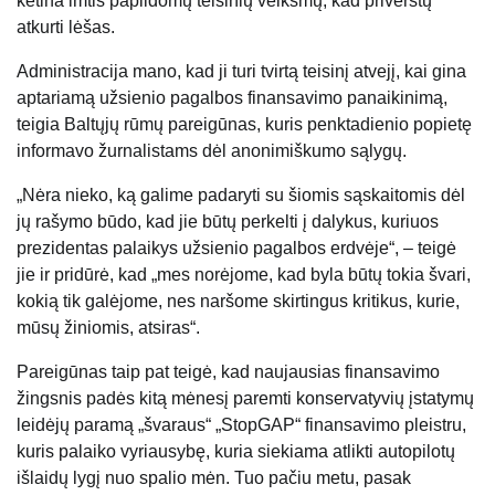
ketina imtis papildomų teisinių veiksmų, kad priverstų
atkurti lėšas.
Administracija mano, kad ji turi tvirtą teisinį atvejį, kai gina
aptariamą užsienio pagalbos finansavimo panaikinimą,
teigia Baltųjų rūmų pareigūnas, kuris penktadienio popietę
informavo žurnalistams dėl anonimiškumo sąlygų.
„Nėra nieko, ką galime padaryti su šiomis sąskaitomis dėl
jų rašymo būdo, kad jie būtų perkelti į dalykus, kuriuos
prezidentas palaikys užsienio pagalbos erdvėje“, – teigė
jie ir pridūrė, kad „mes norėjome, kad byla būtų tokia švari,
kokią tik galėjome, nes naršome skirtingus kritikus, kurie,
mūsų žiniomis, atsiras“.
Pareigūnas taip pat teigė, kad naujausias finansavimo
žingsnis padės kitą mėnesį paremti konservatyvių įstatymų
leidėjų paramą „švaraus“ „StopGAP“ finansavimo pleistru,
kuris palaiko vyriausybę, kuria siekiama atlikti autopilotų
išlaidų lygį nuo spalio mėn. Tuo pačiu metu, pasak