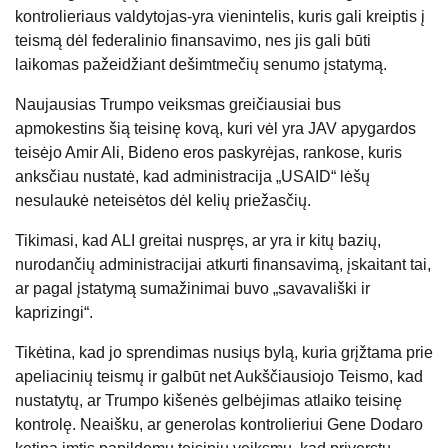
kontrolieriaus valdytojas-yra vienintelis, kuris gali kreiptis į
teismą dėl federalinio finansavimo, nes jis gali būti
laikomas pažeidžiant dešimtmečių senumo įstatymą.
Naujausias Trumpo veiksmas greičiausiai bus
apmokestins šią teisinę kovą, kuri vėl yra JAV apygardos
teisėjo Amir Ali, Bideno eros paskyrėjas, rankose, kuris
anksčiau nustatė, kad administracija „USAID“ lėšų
nesulaukė neteisėtos dėl kelių priežasčių.
Tikimasi, kad ALI greitai nuspręs, ar yra ir kitų bazių,
nurodančių administracijai atkurti finansavimą, įskaitant tai,
ar pagal įstatymą sumažinimai buvo „savavališki ir
kaprizingi“.
Tikėtina, kad jo sprendimas nusiųs bylą, kuria grįžtama prie
apeliacinių teismų ir galbūt net Aukščiausiojo Teismo, kad
nustatytų, ar Trumpo kišenės gelbėjimas atlaiko teisinę
kontrolę. Neaišku, ar generolas kontrolieriui Gene Dodaro