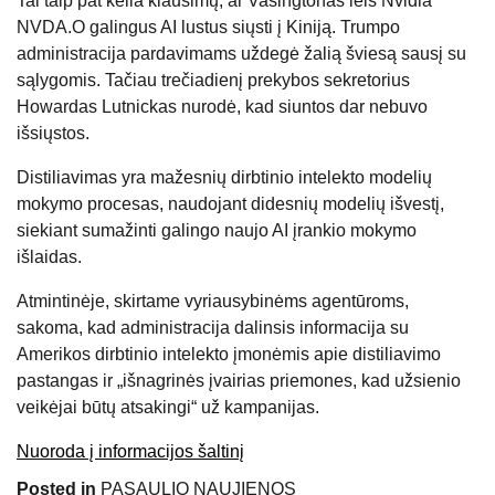
Tai taip pat kelia klausimų, ar Vašingtonas leis Nvidia
NVDA.O galingus AI lustus siųsti į Kiniją. Trumpo
administracija pardavimams uždegė žalią šviesą sausį su
sąlygomis. Tačiau trečiadienį prekybos sekretorius
Howardas Lutnickas nurodė, kad siuntos dar nebuvo
išsiųstos.
Distiliavimas yra mažesnių dirbtinio intelekto modelių
mokymo procesas, naudojant didesnių modelių išvestį,
siekiant sumažinti galingo naujo AI įrankio mokymo
išlaidas.
Atmintinėje, skirtame vyriausybinėms agentūroms,
sakoma, kad administracija dalinsis informacija su
Amerikos dirbtinio intelekto įmonėmis apie distiliavimo
pastangas ir „išnagrinės įvairias priemones, kad užsienio
veikėjai būtų atsakingi“ už kampanijas.
Nuoroda į informacijos šaltinį
Posted in
PASAULIO NAUJIENOS