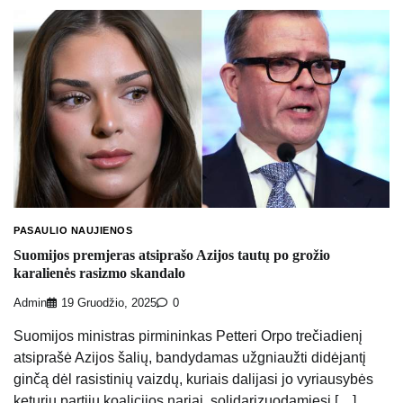
PASAULIO NAUJIENOS
Suomijos premjeras atsiprašo Azijos tautų po grožio
karalienės rasizmo skandalo
Admin
19 Gruodžio, 2025
0
Suomijos ministras pirmininkas Petteri Orpo trečiadienį
atsiprašė Azijos šalių, bandydamas užgniaužti didėjantį
ginčą dėl rasistinių vaizdų, kuriais dalijasi jo vyriausybės
keturių partijų koalicijos nariai, solidarizuodamiesi […]