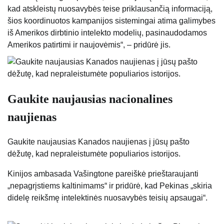
kad atskleistų nuosavybės teise priklausančią informaciją,
šios koordinuotos kampanijos sistemingai atima galimybes
iš Amerikos dirbtinio intelekto modelių, pasinaudodamos
Amerikos patirtimi ir naujovėmis“, – pridūrė jis.
Gaukite naujausias nacionalines
naujienas
Gaukite naujausias Kanados naujienas į jūsų pašto
dėžutę, kad nepraleistumėte populiarios istorijos.
Kinijos ambasada Vašingtone pareiškė prieštaraujanti
„nepagrįstiems kaltinimams“ ir pridūrė, kad Pekinas „skiria
didelę reikšmę intelektinės nuosavybės teisių apsaugai“.