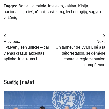
Tagged
Baltieji
,
dirbtinio
,
intelekto
,
kaltina
,
Kinija
,
nacionalinį
,
prieš
,
rūmai
,
susitikimą
,
technologijų
,
vagystę
,
viršūnių
Navigacija
Previous:
Next:
tarp
Tytuvėnų seniūnijoje – dar
Un tanneur de LVMH, lié à la
vienas gražus akcentas
déforestation, se démène
įrašų
aplinkai ir jaukumui
contre la réglementation
européenne
Susiję įrašai