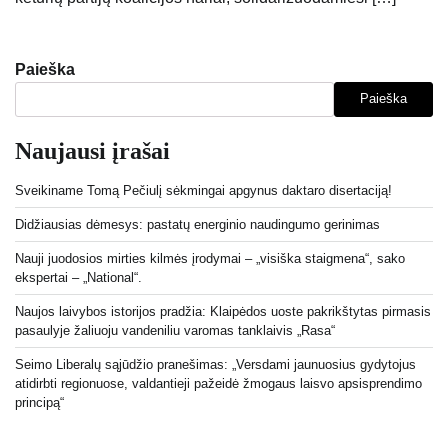
Paieška
Paieška
Naujausi įrašai
Sveikiname Tomą Pečiulį sėkmingai apgynus daktaro disertaciją!
Didžiausias dėmesys: pastatų energinio naudingumo gerinimas
Nauji juodosios mirties kilmės įrodymai – „visiška staigmena“, sako
ekspertai – „National“.
Naujos laivybos istorijos pradžia: Klaipėdos uoste pakrikštytas pirmasis
pasaulyje žaliuoju vandeniliu varomas tanklaivis „Rasa“
Seimo Liberalų sąjūdžio pranešimas: „Versdami jaunuosius gydytojus
atidirbti regionuose, valdantieji pažeidė žmogaus laisvo apsisprendimo
principą“