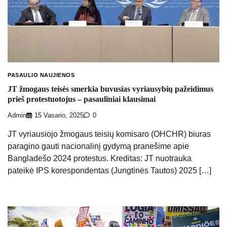
PASAULIO NAUJIENOS
JT žmogaus teisės smerkia buvusias vyriausybių pažeidimus
prieš protestuotojus – pasauliniai klausimai
Admin
15 Vasario, 2025
0
JT vyriausiojo žmogaus teisių komisaro (OHCHR) biuras
paragino gauti nacionalinį gydymą pranešime apie
Bangladešo 2024 protestus. Kreditas: JT nuotrauka
pateikė IPS korespondentas (Jungtinės Tautos) 2025 […]