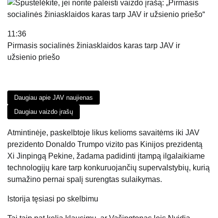
11:36
Pirmasis socialinės žiniasklaidos karas tarp JAV ir
užsienio priešo
Daugiau apie JAV naujienas
Daugiau vaizdo įrašų
Atmintinėje, paskelbtoje likus kelioms savaitėms iki JAV
prezidento Donaldo Trumpo vizito pas Kinijos prezidentą
Xi Jinpingą Pekine, žadama padidinti įtampą ilgalaikiame
technologijų kare tarp konkuruojančių supervalstybių, kurią
sumažino pernai spalį surengtas sulaikymas.
Istorija tęsiasi po skelbimu