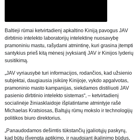
Baltieji rūmai ketvirtadienį apkaltino Kiniją pavogus JAV
dirbtinio intelekto laboratorijų intelektinę nuosavybę
pramoniniu mastu, rašydami atmintinę, kuri grasina įtempti
santykius prieš kitą mėnesį įvyksiantį JAV ir Kinijos lyderių
susitikimą.
„JAV vyriausybė turi informacijos, rodančios, kad užsienio
subjektai, daugiausia įsikūrę Kinijoje, vykdo apgalvotas,
pramoninio masto kampanijas, siekdamos distiliuoti JAV
pasienio dirbtinio intelekto sistemas“, – ketvirtadienį
socialinėje žiniasklaidoje išplatintame atmintyje rašė
Michaelas Kratsiosas, Baltųjų rūmų mokslo ir technologijų
politikos biuro direktorius.
„Panaudodamos dešimtis tūkstančių įgaliotųjų paskyrų,
kad būtų išvengta aptikimo, ir naudojant įkalinimo būdus,