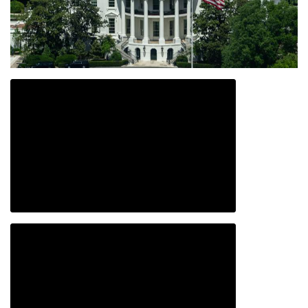
Sumažinti straipsnio šrifto dydį
Padidinti straipsnio šrifto dydį