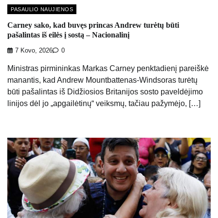
PASAULIO NAUJIENOS
Carney sako, kad buvęs princas Andrew turėtų būti
pašalintas iš eilės į sostą – Nacionalinį
7 Kovo, 2026
0
Ministras pirmininkas Markas Carney penktadienį pareiškė
manantis, kad Andrew Mountbattenas-Windsoras turėtų
būti pašalintas iš Didžiosios Britanijos sosto paveldėjimo
linijos dėl jo „apgailėtinų“ veiksmų, tačiau pažymėjo, […]