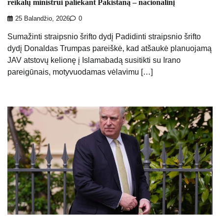
reikalų ministrui paliekant Pakistaną – nacionalinį
25 Balandžio, 2026
0
Sumažinti straipsnio šrifto dydį Padidinti straipsnio šrifto
dydį Donaldas Trumpas pareiškė, kad atšaukė planuojamą
JAV atstovų kelionę į Islamabadą susitikti su Irano
pareigūnais, motyvuodamas vėlavimu […]