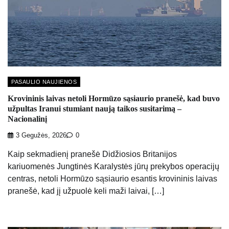
PASAULIO NAUJIENOS
Krovininis laivas netoli Hormūzo sąsiaurio pranešė, kad buvo
užpultas Iranui stumiant naują taikos susitarimą –
Nacionalinį
3 Gegužės, 2026
0
Kaip sekmadienį pranešė Didžiosios Britanijos
kariuomenės Jungtinės Karalystės jūrų prekybos operacijų
centras, netoli Hormūzo sąsiaurio esantis krovininis laivas
pranešė, kad jį užpuolė keli maži laivai, […]