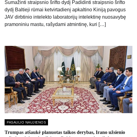
Sumažinti straipsnio šrifto dydį Padidinti straipsnio šrifto
dydį Baltieji rūmai ketvirtadienį apkaltino Kiniją pavogus
JAV dirbtinio intelekto laboratorijų intelektinę nuosavybę
pramoniniu mastu, rašydami atmintinę, kuri […]
PASAULIO NAUJIENOS
Trumpas atšaukė planuotas taikos derybas, Irano užsienio