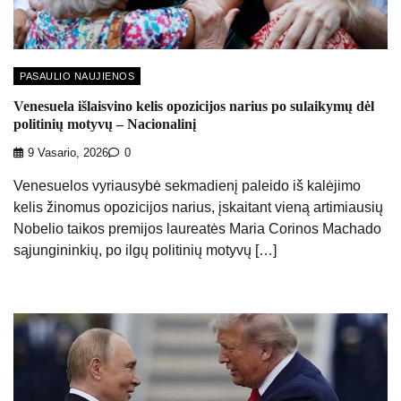
PASAULIO NAUJIENOS
Venesuela išlaisvino kelis opozicijos narius po sulaikymų dėl
politinių motyvų – Nacionalinį
9 Vasario, 2026
0
Venesuelos vyriausybė sekmadienį paleido iš kalėjimo
kelis žinomus opozicijos narius, įskaitant vieną artimiausių
Nobelio taikos premijos laureatės Maria Corinos Machado
sąjungininkių, po ilgų politinių motyvų […]