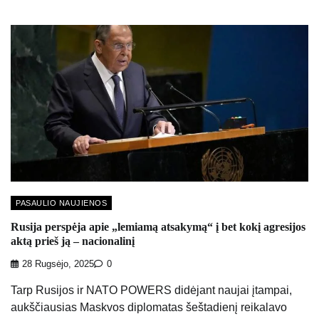
PASAULIO NAUJIENOS
Rusija perspėja apie „lemiamą atsakymą“ į bet kokį agresijos
aktą prieš ją – nacionalinį
28 Rugsėjo, 2025
0
Tarp Rusijos ir NATO POWERS didėjant naujai įtampai,
aukščiausias Maskvos diplomatas šeštadienį reikalavo