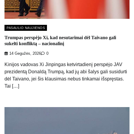
PASAULIO NAUJIENOS
Trumpas perspėjo Xi, kad nesutarimai dėl Taivano gali
sukelti konfliktą – nacionalinį
14 Gegužės, 2026
0
Kinijos vadovas Xi Jinpingas ketvirtadienį perspėjo JAV
prezidentą Donaldą Trumpą, kad jų abi šalys gali susidurti
dėl Taivano, jei šis klausimas nebus tinkamai išspręstas.
Tai […]