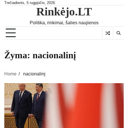
Skip
Trečiadienis, 5 rugpjūčio, 2026
Rinkėjo.LT
to
content
Politika, rinkimai, šalies naujienos
Žyma:
nacionalinį
Home
nacionalinį