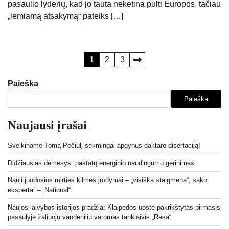
pasaulio lyderių, kad jo tauta neketina pulti Europos, tačiau
„lemiamą atsakymą“ pateiks […]
Įrašų
1
2
3
puslapiavimas
Paieška
Paieška
Naujausi įrašai
Sveikiname Tomą Pečiulį sėkmingai apgynus daktaro disertaciją!
Didžiausias dėmesys: pastatų energinio naudingumo gerinimas
Nauji juodosios mirties kilmės įrodymai – „visiška staigmena“, sako
ekspertai – „National“.
Naujos laivybos istorijos pradžia: Klaipėdos uoste pakrikštytas pirmasis
pasaulyje žaliuoju vandeniliu varomas tanklaivis „Rasa“