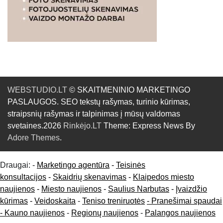
WEBSTUDIO.LT
© SKAITMENINIO MARKETINGO
PASLAUGOS. SEO tekstų rašymas, turinio kūrimas,
straipsnių rašymas ir talpinimas į mūsų valdomas
svetaines.2026
Rinkėjo.LT
Theme: Express News By
Adore Themes
.
Draugai: -
Marketingo agentūra
-
Teisinės
konsultacijos
-
Skaidrių skenavimas
-
Klaipedos miesto
naujienos
-
Miesto naujienos
-
Saulius Narbutas
-
Įvaizdžio
kūrimas
-
Veidoskaita
-
Teniso treniruotės
- Pranešimai spaudai
-
Kauno naujienos
-
Regionų naujienos
-
Palangos naujienos