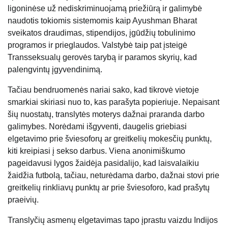
ligoninėse už nediskriminuojamą priežiūrą ir galimybė
naudotis tokiomis sistemomis kaip Ayushman Bharat
sveikatos draudimas, stipendijos, įgūdžių tobulinimo
programos ir prieglaudos. Valstybė taip pat įsteigė
Transseksualų gerovės tarybą ir paramos skyrių, kad
palengvintų įgyvendinimą.
Tačiau bendruomenės nariai sako, kad tikrovė vietoje
smarkiai skiriasi nuo to, kas parašyta popieriuje. Nepaisant
šių nuostatų, translytės moterys dažnai praranda darbo
galimybes. Norėdami išgyventi, daugelis griebiasi
elgetavimo prie šviesoforų ar greitkelių mokesčių punktų,
kiti kreipiasi į sekso darbus. Viena anonimiškumo
pageidavusi lygos žaidėja pasidalijo, kad laisvalaikiu
žaidžia futbolą, tačiau, neturėdama darbo, dažnai stovi prie
greitkelių rinkliavų punktų ar prie šviesoforo, kad prašytų
praeivių.
Translyčių asmenų elgetavimas tapo įprastu vaizdu Indijos