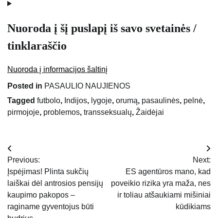
Nuoroda į šį puslapį iš savo svetainės /
tinklaraščio
Nuoroda į informacijos šaltinį
Posted in
PASAULIO NAUJIENOS
Tagged
futbolo
,
Indijos
,
lygoje
,
orumą
,
pasaulinės
,
pelnė
,
pirmojoje
,
problemos
,
transseksualų
,
Žaidėjai
Navigacija
Previous:
Next:
tarp
Įspėjimas! Plinta sukčių
ES agentūros mano, kad
laiškai dėl antrosios pensijų
poveikio rizika yra maža, nes
įrašų
kaupimo pakopos –
ir toliau atšaukiami mišiniai
raginame gyventojus būti
kūdikiams