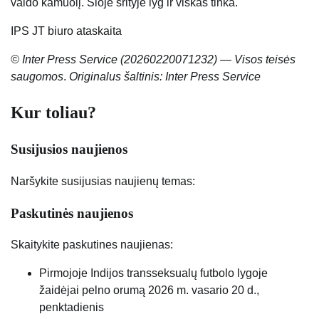
valdo kamuolį. Šioje srityje lyg ir viskas tinka.
IPS JT biuro ataskaita
© Inter Press Service (20260220071232) — Visos teisės
saugomos
.
Originalus šaltinis: Inter Press Service
Kur toliau?
Susijusios naujienos
Naršykite susijusias naujienų temas:
Paskutinės naujienos
Skaitykite paskutines naujienas:
Pirmojoje Indijos transseksualų futbolo lygoje
žaidėjai pelno orumą
2026 m. vasario 20 d.,
penktadienis