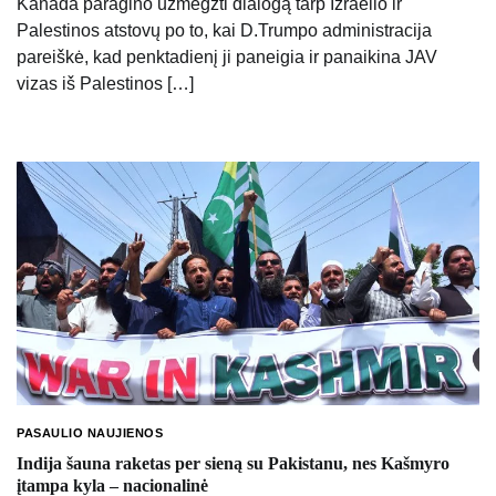
Kanada paragino užmegzti dialogą tarp Izraelio ir
Palestinos atstovų po to, kai D.Trumpo administracija
pareiškė, kad penktadienį ji paneigia ir panaikina JAV
vizas iš Palestinos […]
PASAULIO NAUJIENOS
Indija šauna raketas per sieną su Pakistanu, nes Kašmyro
įtampa kyla – nacionalinė