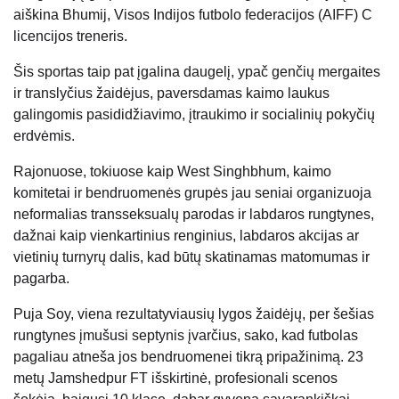
aiškina Bhumij, Visos Indijos futbolo federacijos (AIFF) C
licencijos treneris.
Šis sportas taip pat įgalina daugelį, ypač genčių mergaites
ir translyčius žaidėjus, paversdamas kaimo laukus
galingomis pasididžiavimo, įtraukimo ir socialinių pokyčių
erdvėmis.
Rajonuose, tokiuose kaip West Singhbhum, kaimo
komitetai ir bendruomenės grupės jau seniai organizuoja
neformalias transseksualų parodas ir labdaros rungtynes,
dažnai kaip vienkartinius renginius, labdaros akcijas ar
vietinių turnyrų dalis, kad būtų skatinamas matomumas ir
pagarba.
Puja Soy, viena rezultatyviausių lygos žaidėjų, per šešias
rungtynes ​​įmušusi septynis įvarčius, sako, kad futbolas
pagaliau atneša jos bendruomenei tikrą pripažinimą. 23
metų Jamshedpur FT išskirtinė, profesionali scenos