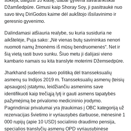
šokėja, baigusi 10 klasę, dabar gyvena savarankiškai
Džamšedpūre. Gimusi kaip Shoray Soy, ji pasitraukė nuo
savo tėvų DiriGodos kaime dėl aukštojo išsilavinimo ir
geresnio gyvenimo.
Dalindamasi atšiauria realybe, su kuria susiduria ne
aikštelėje, Puja sako: „Nė vienas butų savininkas nenori
nuomoti namų žmonėms iš mūsų bendruomenės“. Net ir
šią vietą rasti buvo sunku. Šiuo metu ji dalijasi vieno
kambario namais su kita translyte moterimi Džemsedpūre.
Jharkhand suderina savo politiką dėl transseksualių
asmenų su Indijos 2019 m. Transseksualių asmenų (teisių
apsaugos) įstatymu, leidžiančiu asmenims save
identifikuoti kaip trečiąją lytį ir gauti asmens tapatybės
pažymėjimą be privalomo medicininio įrodymo.
Pagrindiniai privalumai yra įtraukimas į OBC kategoriją už
rezervacijas švietimo ir vyriausybės darbuose, mėnesinė 1
000 rupijų (apie 10 USD) socialinio draudimo pensija,
specialios translyčių asmenų OPD vyriausybinėse