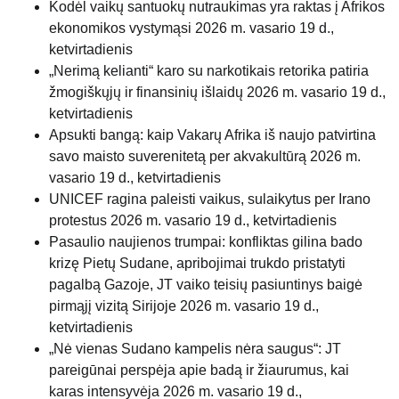
Kodėl vaikų santuokų nutraukimas yra raktas į Afrikos
ekonomikos vystymąsi
2026 m. vasario 19 d.,
ketvirtadienis
„Nerimą kelianti“ karo su narkotikais retorika patiria
žmogiškųjų ir finansinių išlaidų
2026 m. vasario 19 d.,
ketvirtadienis
Apsukti bangą: kaip Vakarų Afrika iš naujo patvirtina
savo maisto suverenitetą per akvakultūrą
2026 m.
vasario 19 d., ketvirtadienis
UNICEF ragina paleisti vaikus, sulaikytus per Irano
protestus
2026 m. vasario 19 d., ketvirtadienis
Pasaulio naujienos trumpai: konfliktas gilina bado
krizę Pietų Sudane, apribojimai trukdo pristatyti
pagalbą Gazoje, JT vaiko teisių pasiuntinys baigė
pirmąjį vizitą Sirijoje
2026 m. vasario 19 d.,
ketvirtadienis
„Nė vienas Sudano kampelis nėra saugus“: JT
pareigūnai perspėja apie badą ir žiaurumus, kai
karas intensyvėja
2026 m. vasario 19 d.,