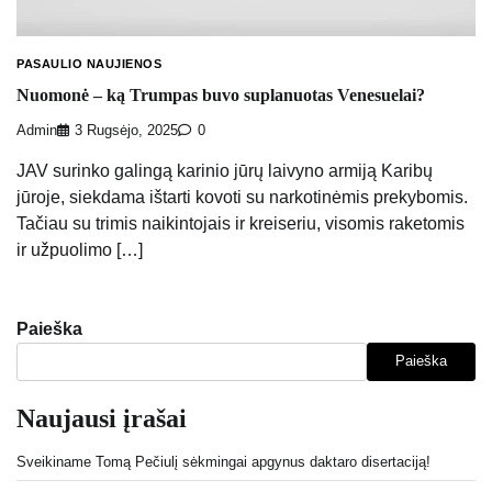
PASAULIO NAUJIENOS
Nuomonė – ką Trumpas buvo suplanuotas Venesuelai?
Admin
3 Rugsėjo, 2025
0
JAV surinko galingą karinio jūrų laivyno armiją Karibų
jūroje, siekdama ištarti kovoti su narkotinėmis prekybomis.
Tačiau su trimis naikintojais ir kreiseriu, visomis raketomis
ir užpuolimo […]
Paieška
Paieška
Naujausi įrašai
Sveikiname Tomą Pečiulį sėkmingai apgynus daktaro disertaciją!