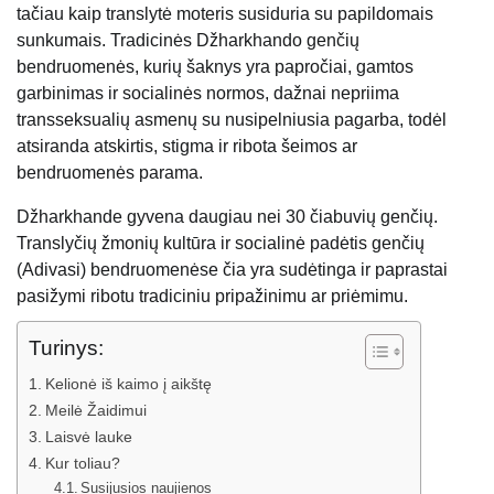
tačiau kaip translytė moteris susiduria su papildomais
sunkumais. Tradicinės Džharkhando genčių
bendruomenės, kurių šaknys yra papročiai, gamtos
garbinimas ir socialinės normos, dažnai nepriima
transseksualių asmenų su nusipelniusia pagarba, todėl
atsiranda atskirtis, stigma ir ribota šeimos ar
bendruomenės parama.
Džharkhande gyvena daugiau nei 30 čiabuvių genčių.
Translyčių žmonių kultūra ir socialinė padėtis genčių
(Adivasi) bendruomenėse čia yra sudėtinga ir paprastai
pasižymi ribotu tradiciniu pripažinimu ar priėmimu.
Turinys:
Kelionė iš kaimo į aikštę
Meilė Žaidimui
Laisvė lauke
Kur toliau?
Susijusios naujienos