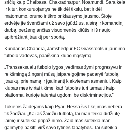
sričių kaip Chaibasa, Chakradharpur, Noamundi, Saraikela
ir kitur, konkuruojantys ne tik dėl tikslų, bet ir dėl
matomumo, orumo ir tikro priklausymo jausmo. Šioje
erdvėje jie švenčiami už savo įgūdžius, aistrą ir komandinį
darbą, peržengiančias visuomenės kliūtis ir iš naujo
apibrėžiant įtrauktį per sportą.
Kundanas Chandra, Jamshedpur FC Grassroots ir jaunimo
futbolo vadovas, paaiškina klubo mąstymą.
„Transseksualų futbolo lygos įvedimas žymi progresyvų ir
reikšmingą žingsnį mūsų įsipareigojime padaryti futbolą
įtraukų, prieinamą ir įgalinantį kiekvienam asmeniui. Kaip
klubas mes tvirtai tikime, kad futbolas turi tarnauti kaip
platforma, kurioje talentai ugdomi be diskriminacijos.”
Tokiems žaidėjams kaip Pyari Hessa šis tikėjimas nebėra
tik žodžiai. „Kai aš žaidžiu futbolą, tai man teikia didžiulę
laimę ir suteikia pripažinimo. Žaidimas suteikia man
galimybę pakilti virš savo lytinės tapatybės. Tai suteikia