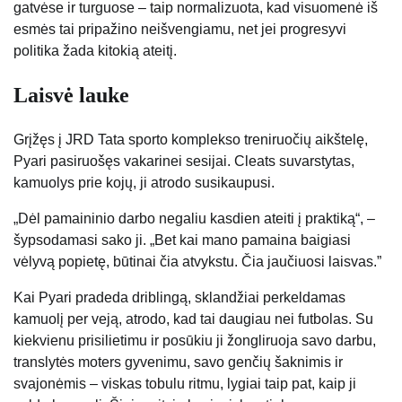
gatvėse ir turguose – taip normalizuota, kad visuomenė iš
esmės tai pripažino neišvengiamu, net jei progresyvi
politika žada kitokią ateitį.
Laisvė lauke
Grįžęs į JRD Tata sporto komplekso treniruočių aikštelę,
Pyari pasiruošęs vakarinei sesijai. Cleats suvarstytas,
kamuolys prie kojų, ji atrodo susikaupusi.
„Dėl pamaininio darbo negaliu kasdien ateiti į praktiką“, –
šypsodamasi sako ji. „Bet kai mano pamaina baigiasi
vėlyvą popietę, būtinai čia atvykstu. Čia jaučiuosi laisvas.”
Kai Pyari pradeda driblingą, sklandžiai perkeldamas
kamuolį per veją, atrodo, kad tai daugiau nei futbolas. Su
kiekvienu prisilietimu ir posūkiu ji žongliruoja savo darbu,
translytės moters gyvenimu, savo genčių šaknimis ir
svajonėmis – viskas tobulu ritmu, lygiai taip pat, kaip ji