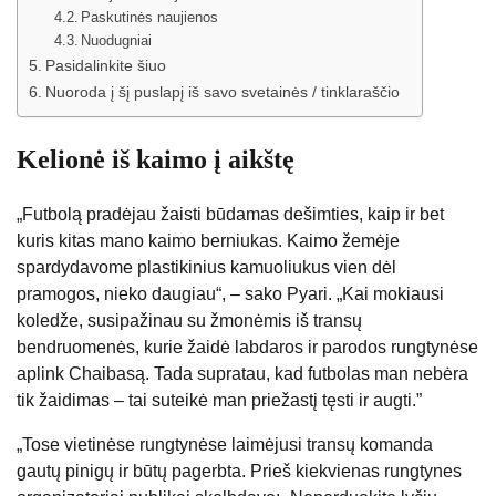
Paskutinės naujienos
Nuodugniai
Pasidalinkite šiuo
Nuoroda į šį puslapį iš savo svetainės / tinklaraščio
Kelionė iš kaimo į aikštę
„Futbolą pradėjau žaisti būdamas dešimties, kaip ir bet
kuris kitas mano kaimo berniukas. Kaimo žemėje
spardydavome plastikinius kamuoliukus vien dėl
pramogos, nieko daugiau“, – sako Pyari. „Kai mokiausi
koledže, susipažinau su žmonėmis iš transų
bendruomenės, kurie žaidė labdaros ir parodos rungtynėse
aplink Chaibasą. Tada supratau, kad futbolas man nebėra
tik žaidimas – tai suteikė man priežastį tęsti ir augti.”
„Tose vietinėse rungtynėse laimėjusi transų komanda
gautų pinigų ir būtų pagerbta. Prieš kiekvienas rungtynes ​​