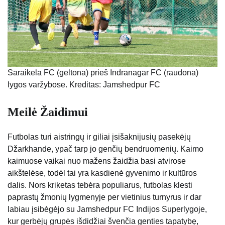
Saraikela FC (geltona) prieš Indranagar FC (raudona)
lygos varžybose. Kreditas: Jamshedpur FC
Meilė Žaidimui
Futbolas turi aistringų ir giliai įsišaknijusių pasekėjų
Džarkhande, ypač tarp jo genčių bendruomenių. Kaimo
kaimuose vaikai nuo mažens žaidžia basi atvirose
aikštelėse, todėl tai yra kasdienė gyvenimo ir kultūros
dalis. Nors kriketas tebėra populiarus, futbolas klesti
paprastų žmonių lygmenyje per vietinius turnyrus ir dar
labiau įsibėgėjo su Jamshedpur FC Indijos Superlygoje,
kur gerbėjų grupės išdidžiai švenčia genties tapatybę,