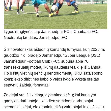
Lygos rungtynės tarp Jamshedpur FC ir Chaibasa FC.
Nuotraukų kreditas: Jamshedpur FC
Šis novatoriškas aštuonių komandų turnyras, kurį 2025 m.
gruodžio 7 d. pradėjo Jamshedpur Super League (JSL)
Jamshedpur Football Club (FC), suburia apie 70
transseksualių moterų, kurių daugelis yra kilę iš Santhal,
Ho ir kitų vietinių genčių bendruomenių. JRD Tata sporto
komplekso dirbtinės futbolo vejos lygoje vyksta greitas
septynių žaidėjų formatas.
Žaidėjai yra iš skirtingų gyvenimo sričių; kai kurie yra
gamyklų darbuotojai, kasdien samdomi darbuotojai,
scenos atlikėjai, elektroninių rikšų vairuotojai ir kt. iš tokių