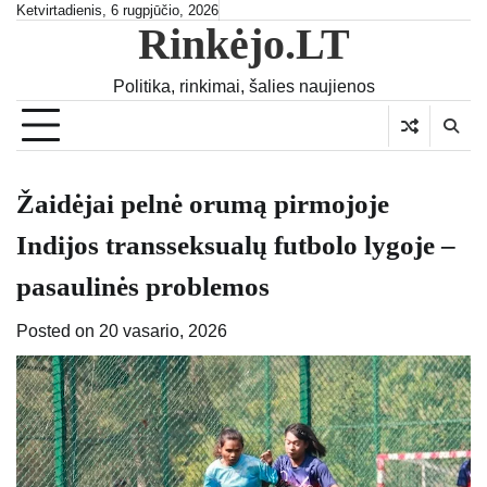
Skip
Ketvirtadienis, 6 rugpjūčio, 2026
Rinkėjo.LT
to
content
Politika, rinkimai, šalies naujienos
Žaidėjai pelnė orumą pirmojoje
Indijos transseksualų futbolo lygoje –
pasaulinės problemos
Posted on
20 vasario, 2026