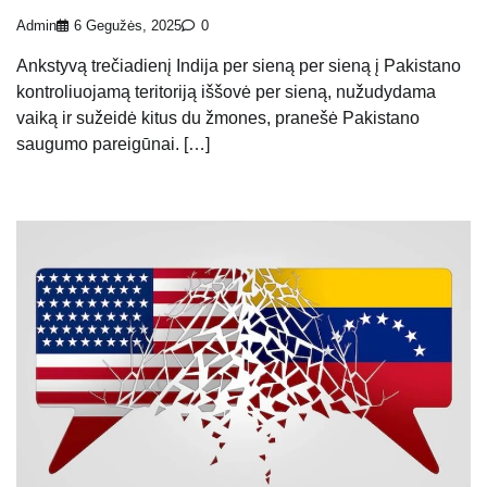
Admin
6 Gegužės, 2025
0
Ankstyvą trečiadienį Indija per sieną per sieną į Pakistano
kontroliuojamą teritoriją iššovė per sieną, nužudydama
vaiką ir sužeidė kitus du žmones, pranešė Pakistano
saugumo pareigūnai. […]