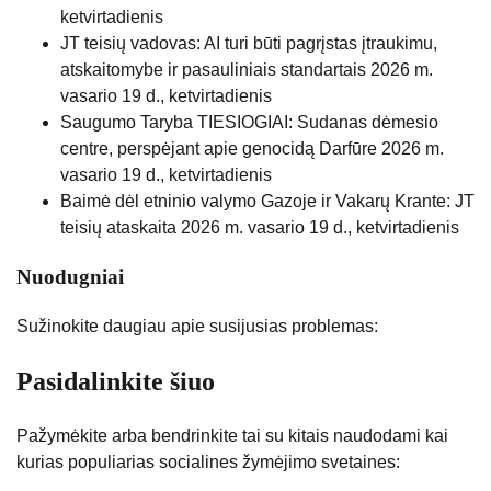
ketvirtadienis
JT teisių vadovas: AI turi būti pagrįstas įtraukimu,
atskaitomybe ir pasauliniais standartais
2026 m.
vasario 19 d., ketvirtadienis
Saugumo Taryba TIESIOGIAI: Sudanas dėmesio
centre, perspėjant apie genocidą Darfūre
2026 m.
vasario 19 d., ketvirtadienis
Baimė dėl etninio valymo Gazoje ir Vakarų Krante: JT
teisių ataskaita
2026 m. vasario 19 d., ketvirtadienis
Nuodugniai
Sužinokite daugiau apie susijusias problemas:
Pasidalinkite šiuo
Pažymėkite arba bendrinkite tai su kitais naudodami kai
kurias populiarias socialines žymėjimo svetaines: