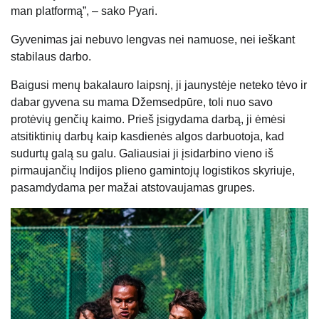
man platformą”, – sako Pyari.
Gyvenimas jai nebuvo lengvas nei namuose, nei ieškant
stabilaus darbo.
Baigusi menų bakalauro laipsnį, ji jaunystėje neteko tėvo ir
dabar gyvena su mama Džemsedpūre, toli nuo savo
protėvių genčių kaimo. Prieš įsigydama darbą, ji ėmėsi
atsitiktinių darbų kaip kasdienės algos darbuotoja, kad
sudurtų galą su galu. Galiausiai ji įsidarbino vieno iš
pirmaujančių Indijos plieno gamintojų logistikos skyriuje,
pasamdydama per mažai atstovaujamas grupes.