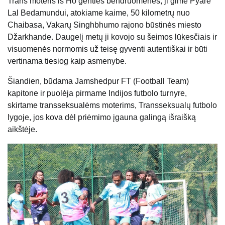
Trans moteris iš Ho genties bendruomenės, ji gimė Pyare
Lal Bedamundui, atokiame kaime, 50 kilometrų nuo
Chaibasa, Vakarų Singhbhumo rajono būstinės miesto
Džarkhande. Daugelį metų ji kovojo su šeimos lūkesčiais ir
visuomenės normomis už teisę gyventi autentiškai ir būti
vertinama tiesiog kaip asmenybe.
Šiandien, būdama Jamshedpur FT (Football Team)
kapitone ir puolėja pirmame Indijos futbolo turnyre,
skirtame transseksualėms moterims, Transseksualų futbolo
lygoje, jos kova dėl priėmimo įgauna galingą išraišką
aikštėje.