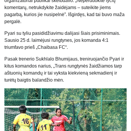
organizatoriai publikai skelbdavo: „Neperduokite lyčių
komentarų, netrukdykite žaidėjams – suteikite jiems
pagarbą, kurios jie nusipelnė”. Išgirdęs, kad tai buvo maža
pergalė.
Pyari su tyliu pasididžiavimu dalijasi šiais prisiminimais.
Sausio 25 d. laimėjusi rungtynes, jos komanda 4:1
triumfavo prieš „Chaibasa FC“.
Pasak trenerio Sukhlalo Bhumijaus, treniruojančio Pyari ir
kitus komandos narius, „Trans rungtynės žaidžiamos tarp
aštuonių komandų ir tai vyksta kiekvieną sekmadienį ir
turėtų baigtis balandžio mėn.