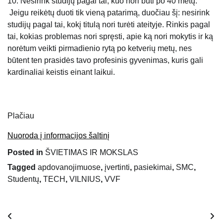
10. Nesirink studijų pagal tai, kuo nori būti po 40 metų.
Jeigu reikėtų duoti tik vieną patarimą, duočiau šį: nesirink
studijų pagal tai, kokį titulą nori turėti ateityje. Rinkis pagal
tai, kokias problemas nori spręsti, apie ką nori mokytis ir ką
norėtum veikti pirmadienio rytą po ketverių metų, nes
būtent ten prasidės tavo profesinis gyvenimas, kuris gali
kardinaliai keistis einant laikui.
Plačiau
Nuoroda į informacijos šaltinį
Posted in
ŠVIETIMAS IR MOKSLAS
Tagged
apdovanojimuose
,
įvertinti
,
pasiekimai
,
SMC
,
Studentų
,
TECH
,
VILNIUS
,
VVF
Navigacija