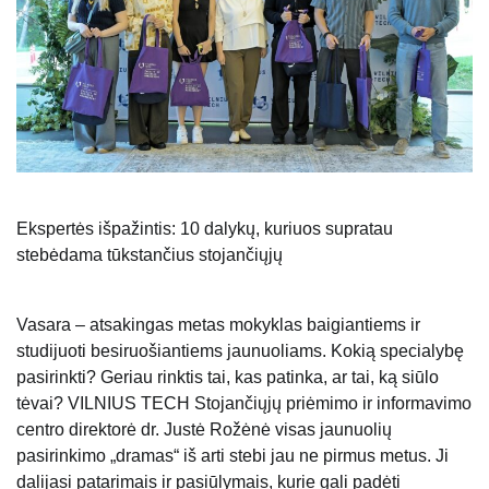
Ekspertės išpažintis: 10 dalykų, kuriuos supratau
stebėdama tūkstančius stojančiųjų
Vasara – atsakingas metas mokyklas baigiantiems ir
studijuoti besiruošiantiems jaunuoliams. Kokią specialybę
pasirinkti? Geriau rinktis tai, kas patinka, ar tai, ką siūlo
tėvai? VILNIUS TECH Stojančiųjų priėmimo ir informavimo
centro direktorė dr. Justė Rožėnė visas jaunuolių
pasirinkimo „dramas“ iš arti stebi jau ne pirmus metus. Ji
dalijasi patarimais ir pasiūlymais, kurie gali padėti