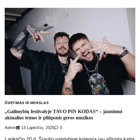
ŠVIETIMAS IR MOKSLAS
„Galimybių festivalyje TAVO PIN KODAS“ – jaunimui
aktualios temos ir pliūpsnis geros muzikos
Admin
13 Lapkričio, 2025
0
Lapkričio 20 d. Šiaulių valstybinė kolegija jau aštuntą kartą