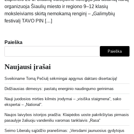
organizuoja Šiaulių miesto ir regiono 9–12 klasių
moksleiviams skirtą nemokamą renginį – „Galimybių
festivalį TAVO PIN […]
Paieška
Paieška
Naujausi įrašai
Sveikiname Tomą Pečiulį sėkmingai apgynus daktaro disertaciją!
Didžiausias dėmesys: pastatų energinio naudingumo gerinimas
Nauji juodosios mirties kilmės įrodymai – „visiška staigmena“, sako
ekspertai – „National“.
Naujos laivybos istorijos pradžia: Klaipėdos uoste pakrikštytas pirmasis
pasaulyje žaliuoju vandeniliu varomas tanklaivis „Rasa“
Seimo Liberalų sąjūdžio pranešimas: „Versdami jaunuosius gydytojus