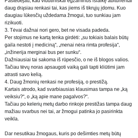
Pastebėjau, kad vidutiniškai egzaminus išlaikę abiturientai
daug drąsiau renkasi tai, kas jiems iš tikrųjų įdomu. Kuo
daugiau lūkesčių uždedama žmogui, tuo sunkiau jam
rizikuoti.
3. Tėvai dažnai nori gero, bet ne visada padeda.
Per stojimus ne kartą tenka girdėti: „su tokiais balais būtų
gaila nestoti į mediciną“, „menai nėra rimta profesija“,
„inžinerija merginai bus per sunku“.
Dažniausiai tai sakoma iš rūpesčio, o ne iš blogos valios.
Tačiau tėvų noras apsaugoti vaiką gali tapti kliūtimi jam
atrasti savo kelią.
4. Daug žmonių renkasi ne profesiją, o prestižą.
Kartais atrodo, kad svarbiausias klausimas tampa ne „ką
veiksiu?“, o „ką apie mane pagalvos?“.
Tačiau po kelerių metų darbo rinkoje prestižas tampa daug
mažiau svarbus nei tai, ar žmogui patinka jo pasirinkta
veikla.
Dar nesutikau žmogaus, kuris po dešimties metų būtų