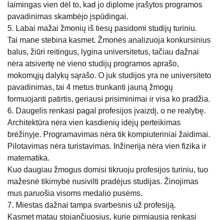
laimingas vien dėl to, kad jo diplome įrašytos programos
pavadinimas skambėjo įspūdingai.
5. Labai mažai žmonių iš tiesų pasidomi studijų turiniu.
Tai mane stebina kasmet. Žmonės analizuoja konkursinius
balus, žiūri reitingus, lygina universitetus, tačiau dažnai
nėra atsivertę nė vieno studijų programos aprašo,
mokomųjų dalykų sąrašo. O juk studijos yra ne universiteto
pavadinimas, tai 4 metus trunkanti jauną žmogų
formuojanti patirtis, geriausi prisiminimai ir visa ko pradžia.
6. Daugelis renkasi pagal profesijos įvaizdį, o ne realybę.
Architektūra nėra vien kasdienių idėjų perteikimas
brėžinyje. Programavimas nėra tik kompiuteriniai žaidimai.
Pilotavimas nėra turistavimas. Inžinerija nėra vien fizika ir
matematika.
Kuo daugiau žmogus domisi tikruoju profesijos turiniu, tuo
mažesnė tikimybė nusivilti pradėjus studijas. Žinojimas
mus paruošia visoms medalio pusėms.
7. Miestas dažnai tampa svarbesnis už profesiją.
Kasmet matau stojančiuosius, kurie pirmiausia renkasi