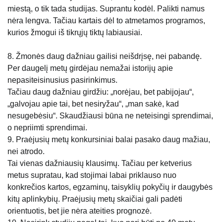
miestą, o tik tada studijas. Suprantu kodėl. Palikti namus
nėra lengva. Tačiau kartais dėl to atmetamos programos,
kurios žmogui iš tikrųjų tiktų labiausiai.
8. Žmonės daug dažniau gailisi neišdrįsę, nei pabandę.
Per daugelį metų girdėjau nemažai istorijų apie
nepasiteisinusius pasirinkimus.
Tačiau daug dažniau girdžiu: „norėjau, bet pabijojau“,
„galvojau apie tai, bet nesiryžau“, „man sakė, kad
nesugebėsiu“. Skaudžiausi būna ne neteisingi sprendimai,
o nepriimti sprendimai.
9. Praėjusių metų konkursiniai balai pasako daug mažiau,
nei atrodo.
Tai vienas dažniausių klausimų. Tačiau per ketverius
metus supratau, kad stojimai labai priklauso nuo
konkrečios kartos, egzaminų, taisyklių pokyčių ir daugybės
kitų aplinkybių. Praėjusių metų skaičiai gali padėti
orientuotis, bet jie nėra ateities prognozė.