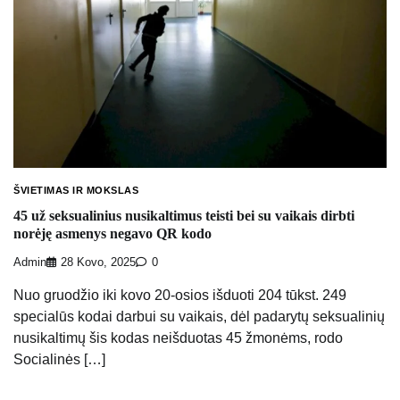
ŠVIETIMAS IR MOKSLAS
45 už seksualinius nusikaltimus teisti bei su vaikais dirbti
norėję asmenys negavo QR kodo
Admin
28 Kovo, 2025
0
Nuo gruodžio iki kovo 20-osios išduoti 204 tūkst. 249
specialūs kodai darbui su vaikais, dėl padarytų seksualinių
nusikaltimų šis kodas neišduotas 45 žmonėms, rodo
Socialinės […]