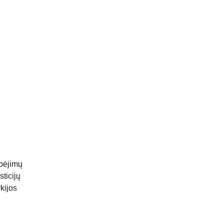
ebėjimų
ticijų
kijos