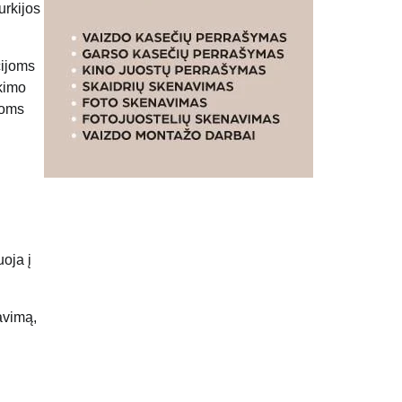
urkijos
cijoms
ukimo
koms
oja į
avimą,