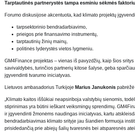
Tarptautinės partnerystės tampa esminiu sėkmės faktori
Forumo diskusijose akcentuota, kad klimato projektų įgyvend
tarpsektorinio bendradarbiavimo,
prieigos prie finansavimo instrumentų,
tarptautinių žinių mainų,
politinės lyderystės vietos lygmeniu.
GM4Finance projektas – vienas iš pavyzdžių, kaip šios sritys
savivaldybės, turinčios partnerių kitose šalyse, geba sparčiau 
įgyvendinti tvarumo iniciatyvas.
Lietuvos ambasadorius Turkijoje
Marius Janukonis
pabrėžė 
„Klimato kaitos iššūkiai neapsiriboja valstybių sienomis, todė
stiprinimas yra būtini ieškant veiksmingų sprendimų. GM4Fina
ir įgyvendinti žmonėms naudingas iniciatyvas, kartu atskleisda
bendradarbiavimas klimato srityje jau šiandien formuoja institu
prisidedančią prie abiejų šalių tvaresnės bei atsparesnės ateit