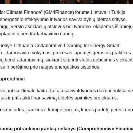
for Climate Finance“ (GM4Finance) forume Lietuva ir Turkija
nergetinio efektyvumo ir tvarios savivaldybių plėtros srityse.
aigų, verslo asociacijų atstovus bei tvarumo ekspertus iš abiejų 
tarptautinio bendradarbiavimo naudą.
ürkiye-Lithuania Collaborative Learning for Energy-Smart
yva – tarpusavio mokymosi procesas, apėmęs gerosios praktikos
 bendradarbiavimą, siekiant stiprinti vietos gebėjimus siekiant k
ursu ir perėjimu prie naujos energetikos sistemos.
i sprendimai
ovojant su klimato kaita. Tačiau savivaldybėms dažnai trūksta ne
acijas ir pritraukti finansavimą didelės apimties projektams.
s metodus, įrankius ir kompetencijas, kurios padėtų pereiti nuo
nansų pritraukimo įrankių rinkinys (Comprehensive Financi