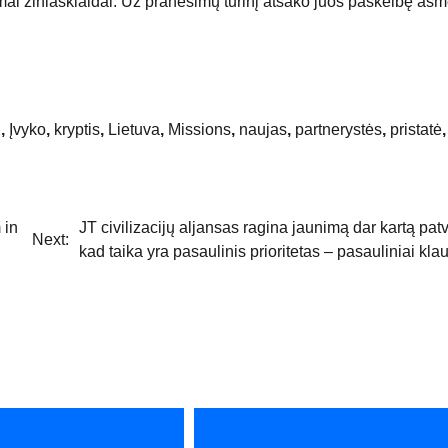
mai žiniasklaidai. Už pranešimų turinį atsako juos paskelbę as
n
,
Įvyko
,
kryptis
,
Lietuva
,
Missions
,
naujas
,
partnerystės
,
pristatė
,
 in
JT civilizacijų aljansas ragina jaunimą dar kartą patvir
Next:
kad taika yra pasaulinis prioritetas – pasauliniai kla