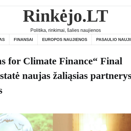
Rinkėjo.LT
Politika, rinkimai, šalies naujienos
AS
FINANSAI
EUROPOS NAUJIENOS
PASAULIO NAUJ
s for Climate Finance“ Final
tatė naujas žaliąsias partnerys
s