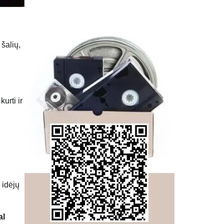
šalių,
urti ir
 idėjų
al