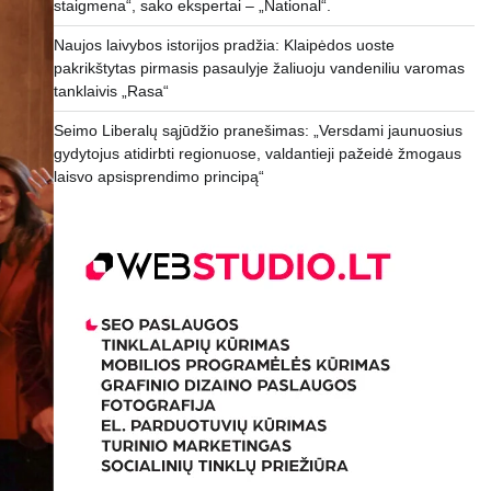
staigmena“, sako ekspertai – „National“.
Naujos laivybos istorijos pradžia: Klaipėdos uoste
pakrikštytas pirmasis pasaulyje žaliuoju vandeniliu varomas
tanklaivis „Rasa“
Seimo Liberalų sąjūdžio pranešimas: „Versdami jaunuosius
gydytojus atidirbti regionuose, valdantieji pažeidė žmogaus
laisvo apsisprendimo principą“