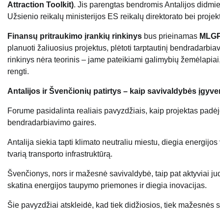
Attraction Toolkit)
. Jis parengtas bendromis Antalijos didmi
Užsienio reikalų ministerijos ES reikalų direktorato bei proj
Finansų pritraukimo įrankių rinkinys
bus prieinamas
MLGP
planuoti žaliuosius projektus, plėtoti tarptautinį bendradarbia
rinkinys nėra teorinis – jame pateikiami galimybių žemėlapia
rengti.
Antalijos ir Švenčionių patirtys – kaip savivaldybės įgyve
Forume pasidalinta realiais pavyzdžiais, kaip projektas padėjo 
bendradarbiavimo gaires.
Antalija siekia tapti klimato neutraliu miestu, diegia energijo
tvarią transporto infrastruktūrą.
Švenčionys, nors ir mažesnė savivaldybė, taip pat aktyviai ju
skatina energijos taupymo priemones ir diegia inovacijas.
Šie pavyzdžiai atskleidė, kad tiek didžiosios, tiek mažesnės 