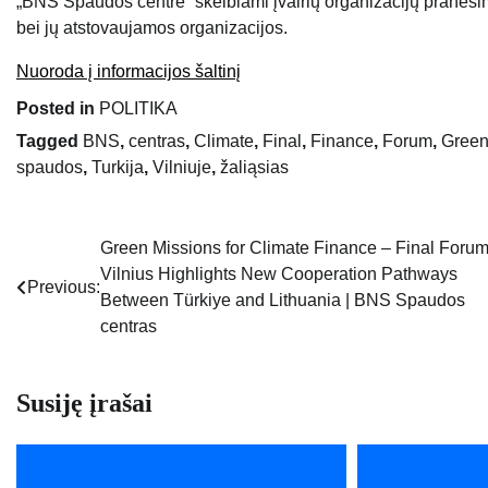
„BNS Spaudos centre“ skelbiami įvairių organizacijų praneši
bei jų atstovaujamos organizacijos.
Nuoroda į informacijos šaltinį
Posted in
POLITIKA
Tagged
BNS
,
centras
,
Climate
,
Final
,
Finance
,
Forum
,
Gree
spaudos
,
Turkija
,
Vilniuje
,
žaliąsias
Green Missions for Climate Finance – Final Forum
Navigacija
Vilnius Highlights New Cooperation Pathways
Previous:
tarp
Between Türkiye and Lithuania | BNS Spaudos
centras
įrašų
Susiję įrašai