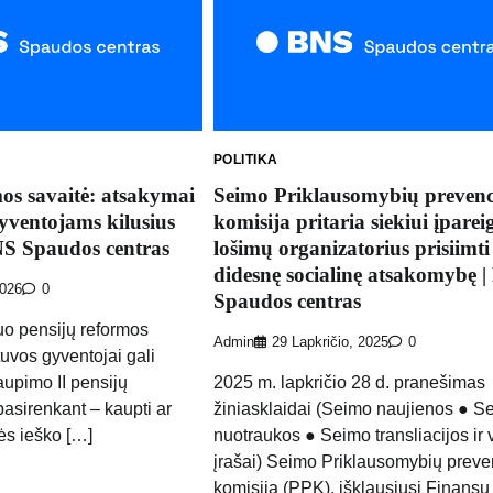
POLITIKA
os savaitė: atsakymai
Seimo Priklausomybių prevenc
gyventojams kilusius
komisija pritaria siekiui įparei
NS Spaudos centras
lošimų organizatorius prisiimti
didesnę socialinę atsakomybę 
2026
0
Spaudos centras
uo pensijų reformos
Admin
29 Lapkričio, 2025
0
tuvos gyventojai gali
aupimo II pensijų
2025 m. lapkričio 28 d. pranešimas
pasirenkant – kaupti ar
žiniasklaidai (Seimo naujienos ● S
ės ieško […]
nuotraukos ● Seimo transliacijos ir 
įrašai) Seimo Priklausomybių preve
komisija (PPK), išklausiusi Finansų