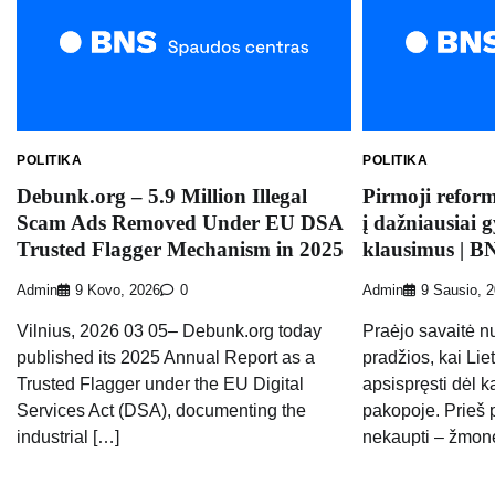
POLITIKA
POLITIKA
Debunk.org – 5.9 Million Illegal
Pirmoji reform
Scam Ads Removed Under EU DSA
į dažniausiai 
Trusted Flagger Mechanism in 2025
klausimus | B
Admin
9 Kovo, 2026
0
Admin
9 Sausio, 
Vilnius, 2026 03 05– Debunk.org today
Praėjo savaitė n
published its 2025 Annual Report as a
pradžios, kai Lie
Trusted Flagger under the EU Digital
apsispręsti dėl k
Services Act (DSA), documenting the
pakopoje. Prieš 
industrial […]
nekaupti – žmon