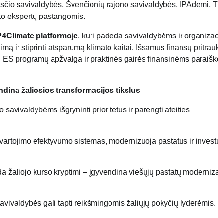
esčio savivaldybės, Švenčionių rajono savivaldybės, IPAdemi, T
ekto ekspertų pastangomis.
4Climate platformoje
, kuri padeda savivaldybėms ir organiza
vimą ir stiprinti atsparumą klimato kaitai. Išsamus finansų pritra
i, ES programų apžvalga ir praktinės gairės finansinėms paraiš
ndina žaliosios transformacijos tikslus
savivaldybėms išgryninti prioritetus ir parengti ateities
s vartojimo efektyvumo
sistemas, modernizuoja pastatus ir investu
da žaliojo kurso kryptimi – įgyvendina viešųjų pastatų moderniz
savivaldybės gali tapti reikšmingomis žaliųjų pokyčių lyderėmis.