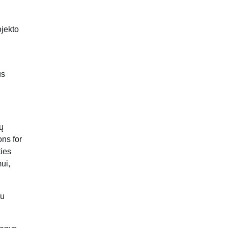
jekto
us
ų
ns for
ties
ui,
su