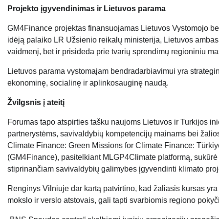
Projekto įgyvendinimas ir Lietuvos parama
GM4Finance projektas finansuojamas Lietuvos Vystomojo ben
idėją palaiko LR Užsienio reikalų ministerija, Lietuvos ambasa
vaidmenį, bet ir prisideda prie tvarių sprendimų regioniniu ma
Lietuvos parama vystomajam bendradarbiavimui yra strateginė
ekonominę, socialinę ir aplinkosauginę naudą.
Žvilgsnis į ateitį
Forumas tapo atspirties tašku naujoms Lietuvos ir Turkijos 
partnerystėms, savivaldybių kompetencijų mainams bei žaliosio
Climate Finance: Green Missions for Climate Finance: Türkiy
(GM4Finance), pasitelkiant MLGP4Climate platformą,
sukūrė 
stiprinančiam savivaldybių galimybes įgyvendinti klimato projekt
Renginys Vilniuje dar kartą patvirtino, kad žaliasis kursas yr
mokslo ir verslo atstovais, gali tapti svarbiomis regiono pokyč