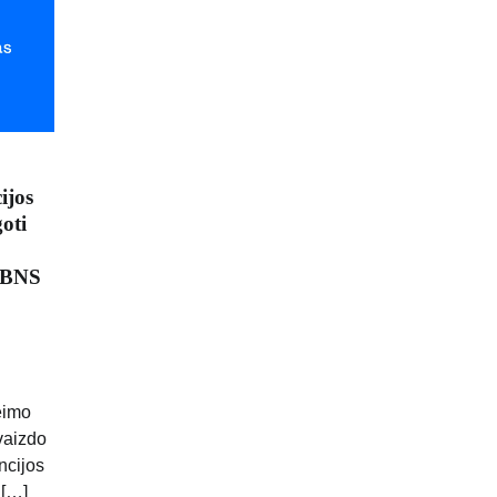
ijos
goti
| BNS
eimo
vaizdo
ncijos
 […]