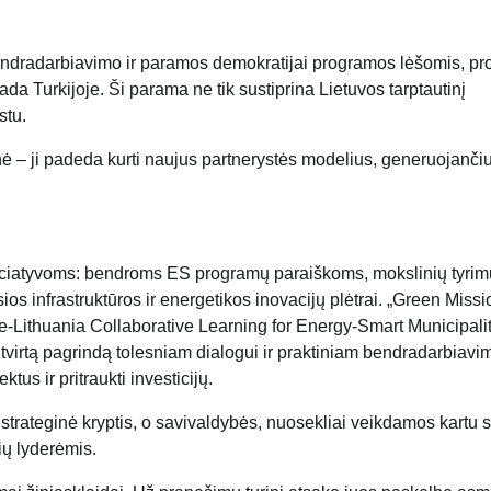
dradarbiavimo ir paramos demokratijai programos lėšomis, pro
da Turkijoje. Ši parama ne tik sustiprina Lietuvos tarptautinį
stu.
 – ji padeda kurti naujus partnerystės modelius, generuojanči
iniciatyvoms: bendroms ES programų paraiškoms, mokslinių tyrim
s infrastruktūros ir energetikos inovacijų plėtrai.
„Green Missio
e-Lithuania Collaborative Learning for Energy-Smart Municipali
tvirtą pagrindą tolesniam dialogui ir praktiniam bendradarbiavim
us ir pritraukti investicijų.
a strateginė kryptis, o savivaldybės, nuosekliai veikdamos kartu 
ių lyderėmis.