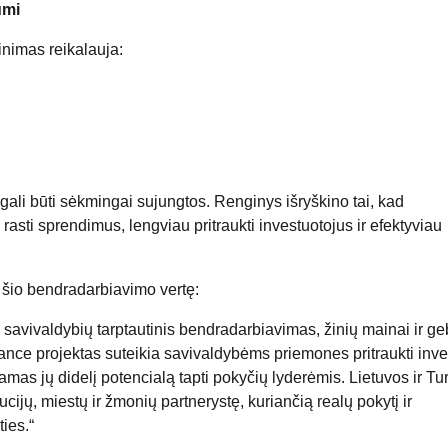
umi
inimas reikalauja:
 gali būti sėkmingai sujungtos.
Renginys išryškino tai, kad
rasti sprendimus, lengviau pritraukti investuotojus ir efektyviau
šio bendradarbiavimo vertę:
l savivaldybių tarptautinis bendradarbiavimas, žinių mainai ir g
nce projektas suteikia savivaldybėms priemones pritraukti inves
mas jų didelį potencialą tapti pokyčių lyderėmis. Lietuvos ir Tur
cijų, miestų ir žmonių partnerystę, kuriančią realų pokytį ir
ies.“