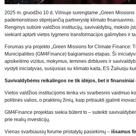
2025 m. gruodžio 10 d. Vilniuje surengtame „Green Missions 
pademonstravo stiprėjančią partnerystę klimato finansavimo, e
Renginys subūrė valdžios institucijų, savivaldybių, mokslo įst
siekiant aptarti vietos lygmens transformacijos galimybes ir 
Forumas yra projekto „Green Missions for Climate Finance: T
Municipalities (GM4Finance) baigiamasis etapas. Ši iniciat
apsikeitimo vizitus, mokymus, temines dirbtuves ir savivaldybių
vystyti iniciatyvas, susijusias su klimato kaita, ES Žaliuoju k
Savivaldybėms reikalingos ne tik idėjos, bet ir finansinia
Vietos valdžios institucijoms tenka vis svarbesnis vaidmuo k
politinės valios, o praktinių žinių, kaip pritraukti įgalinti inov
GM4Finance projektas siekia būtent to – suteikti savivaldybėm
prie realių investicijų.
Vienas svarbiausių forume pristatytų pasiekimų –
išsamus fi