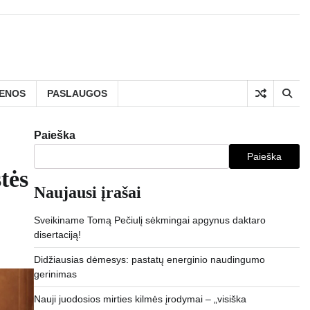
IENOS
PASLAUGOS
Paieška
Paieška
tės
Naujausi įrašai
Sveikiname Tomą Pečiulį sėkmingai apgynus daktaro
disertaciją!
Didžiausias dėmesys: pastatų energinio naudingumo
gerinimas
Nauji juodosios mirties kilmės įrodymai – „visiška