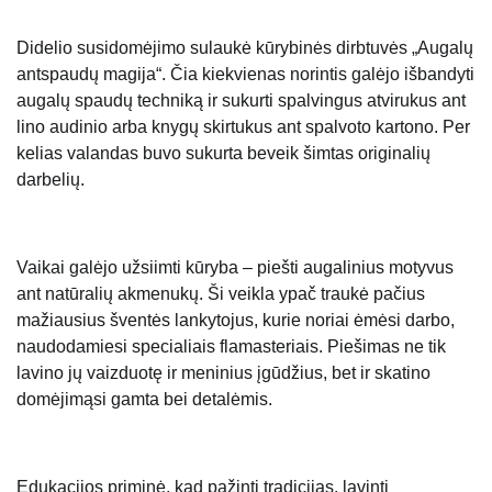
Didelio susidomėjimo sulaukė kūrybinės dirbtuvės „Augalų
antspaudų magija“. Čia kiekvienas norintis galėjo išbandyti
augalų spaudų techniką ir sukurti spalvingus atvirukus ant
lino audinio arba knygų skirtukus ant spalvoto kartono. Per
kelias valandas buvo sukurta beveik šimtas originalių
darbelių.
Vaikai galėjo užsiimti kūryba – piešti augalinius motyvus
ant natūralių akmenukų. Ši veikla ypač traukė pačius
mažiausius šventės lankytojus, kurie noriai ėmėsi darbo,
naudodamiesi specialiais flamasteriais. Piešimas ne tik
lavino jų vaizduotę ir meninius įgūdžius, bet ir skatino
domėjimąsi gamta bei detalėmis.
Edukacijos priminė, kad pažinti tradicijas, lavinti