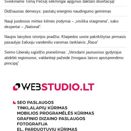
Sveikiname Tomą Pečiulį sėkmingai apgynus daktaro disertaciją!
Didžiausias dėmesys: pastatų energinio naudingumo gerinimas
Nauji juodosios mirties kilmės įrodymai – „visiška staigmena“, sako
ekspertai – „National“.
Naujos laivybos istorijos pradžia: Klaipėdos uoste pakrikštytas pirmasis
pasaulyje žaliuoju vandeniliu varomas tanklaivis „Rasa“
Seimo Liberalų sąjūdžio pranešimas: „Versdami jaunuosius gydytojus
atidirbti regionuose, valdantieji pažeidė žmogaus laisvo apsisprendimo
principą“