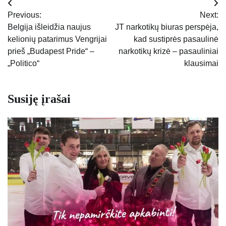
Navigacija
Previous:
Next:
tarp
Belgija išleidžia naujus
JT narkotikų biuras perspėja,
kelionių patarimus Vengrijai
kad sustiprės pasaulinė
įrašų
prieš „Budapest Pride“ –
narkotikų krizė – pasauliniai
„Politico“
klausimai
Susiję įrašai