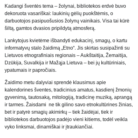
Kadangi šventės tema – žolynai, bibliotekos erdvė buvo
dekoruota vasariškai: laukinių gėlių puokštėmis, o
darbuotojos pasipuošusios žolynų vainikais. Visa tai kūrė
šiltą, gamtos dvasios pripildytą atmosferą.
Lankytojus kvietėme išbandyti edukacinį, smagų, o kartu
informatyvų stalo žaidimą „Etno“. Jis skirtas susipažinti su
Lietuvos etnografiniais regionais – Aukštaitija, Žemaitija,
Dzūkija, Suvalkija ir Mažąja Lietuva – bei jų kultūriniais,
ypatumais ir papročiais.
Žaidimo metu dalyviai sprendė klausimus apie
kalendorines šventes, tradicinius amatus, kasdienį žmonių
gyvenimą, tautosaką, mitologiją, tradicinę muziką, aprangą
ir tarmes. Žaisdami ne tik gilino savo etnokultūrines žinias,
bet ir patyrė smagių akimirkų – tiek žaidėjai, tiek ir
bibliotekos darbuotojos padėjo vieni kitiems, todėl veikla
vyko linksmai, dinamiškai ir įtraukiančiai.