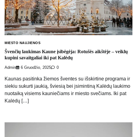
MIESTO NAUJIENOS
Švenčių laukimas Kaune įsibėgėja: Rotušės aikštėje – veiklų
kupini savaitgaliai iki pat Kalėdų
Admin
6 Gruodžio, 2025
0
Kaunas pasitinka žiemos šventes su išskirtine programa ir
siekiu sukurti jaukią, šviesią bei įsimintiną Kalėdų laukimo
nuotaiką visiems kauniečiams ir miesto svečiams. Iki pat
Kalėdų […]