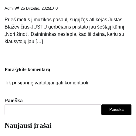
Admin
25 Birželio, 2025
0
Prieš metus į muzikos pasaulį sugrįžęs atlikėjas Justas
Blaževičius-JUSTU gerbėjams pristato jau šeštąjį kūrinį
„Nori žinot“. Dainininkas neslepia, kad ši daina, kartu su
klausytojų jau […]
Parašykite komentarą
Tik
prisijungę
vartotojai gali komentuoti.
Paieška
Paieška
Naujausi įrašai