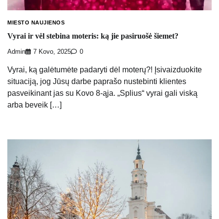
MIESTO NAUJIENOS
Vyrai ir vėl stebina moteris: ką jie pasiruošė šiemet?
Admin
7 Kovo, 2025
0
Vyrai, ką galėtumėte padaryti dėl moterų?! Įsivaizduokite
situaciją, jog Jūsų darbe paprašo nustebinti klientes
pasveikinant jas su Kovo 8-ąja. „Splius“ vyrai gali viską
arba beveik […]