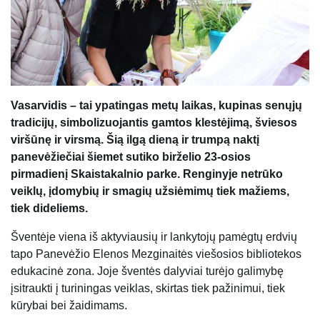
Vasarvidis – tai ypatingas metų laikas, kupinas senųjų
tradicijų, simbolizuojantis gamtos klestėjimą, šviesos
viršūnę ir virsmą. Šią ilgą dieną ir trumpą naktį
panevėžiečiai šiemet sutiko birželio 23-osios
pirmadienį Skaistakalnio parke. Renginyje netrūko
veiklų, įdomybių ir smagių užsiėmimų tiek mažiems,
tiek dideliems.
Šventėje viena iš aktyviausių ir lankytojų pamėgtų erdvių
tapo Panevėžio Elenos Mezginaitės viešosios bibliotekos
edukacinė zona. Joje šventės dalyviai turėjo galimybę
įsitraukti į turiningas veiklas, skirtas tiek pažinimui, tiek
kūrybai bei žaidimams.