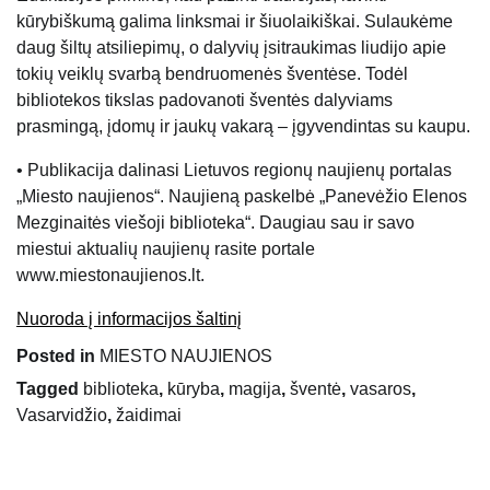
kūrybiškumą galima linksmai ir šiuolaikiškai. Sulaukėme
daug šiltų atsiliepimų, o dalyvių įsitraukimas liudijo apie
tokių veiklų svarbą bendruomenės šventėse. Todėl
bibliotekos tikslas padovanoti šventės dalyviams
prasmingą, įdomų ir jaukų vakarą – įgyvendintas su kaupu.
• Publikacija dalinasi Lietuvos regionų naujienų portalas
„Miesto naujienos“. Naujieną paskelbė „Panevėžio Elenos
Mezginaitės viešoji biblioteka“. Daugiau sau ir savo
miestui aktualių naujienų rasite portale
www.miestonaujienos.lt.
Nuoroda į informacijos šaltinį
Posted in
MIESTO NAUJIENOS
Tagged
biblioteka
,
kūryba
,
magija
,
šventė
,
vasaros
,
Vasarvidžio
,
žaidimai