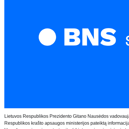
Lietuvos Respublikos Prezidento Gitano Nausėdos vadovauja
Respublikos krašto apsaugos ministerijos pateiktą informaciją 