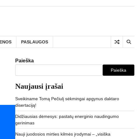
IENOS
PASLAUGOS
Paieška
Paieška
Naujausi įrašai
Sveikiname Tomą Pečiulį sėkmingai apgynus daktaro
disertaciją!
Didžiausias dėmesys: pastatų energinio naudingumo
gerinimas
Nauji juodosios mirties kilmės įrodymai – „visiška