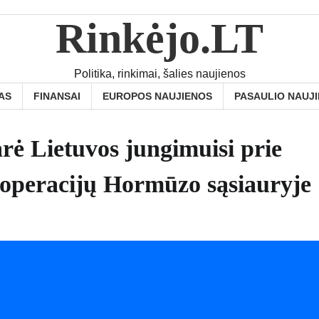
Rinkėjo.LT
Politika, rinkimai, šalies naujienos
AS
FINANSAI
EUROPOS NAUJIENOS
PASAULIO NAUJ
rė Lietuvos jungimuisi prie
 operacijų Hormūzo sąsiauryje