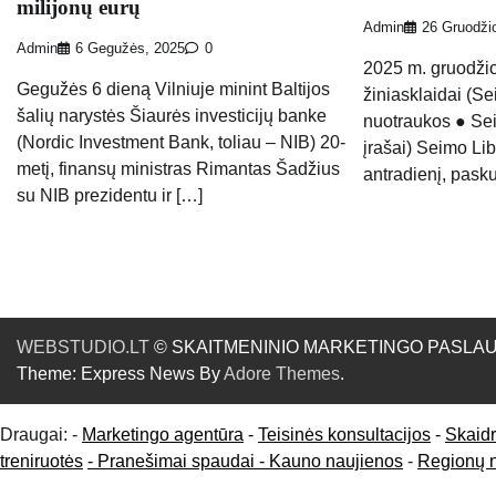
milijonų eurų
Admin
26 Gruodži
Admin
6 Gegužės, 2025
0
2025 m. gruodži
Gegužės 6 dieną Vilniuje minint Baltijos
žiniasklaidai (S
šalių narystės Šiaurės investicijų banke
nuotraukos ● Sei
(Nordic Investment Bank, toliau – NIB) 20-
įrašai) Seimo Lib
metį, finansų ministras Rimantas Šadžius
antradienį, pask
su NIB prezidentu ir […]
WEBSTUDIO.LT
© SKAITMENINIO MARKETINGO PASLAUGOS. SE
Theme: Express News By
Adore Themes
.
Draugai: -
Marketingo agentūra
-
Teisinės konsultacijos
-
Skaid
treniruotės
- Pranešimai spaudai -
Kauno naujienos
-
Regionų 