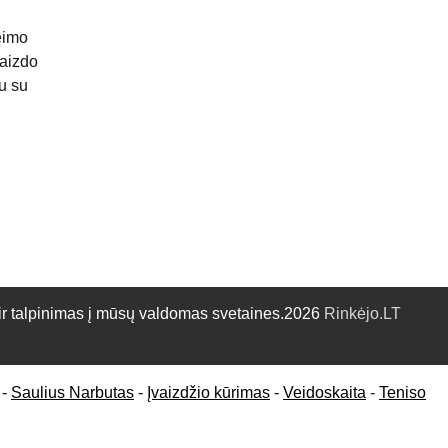
eimo
vaizdo
tu su
talpinimas į mūsų valdomas svetaines.2026
Rinkėjo.LT
-
Saulius Narbutas
-
Įvaizdžio kūrimas
-
Veidoskaita
-
Teniso