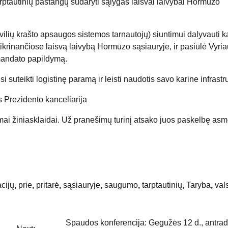
arptautinių pastangų sudaryti sąlygas laisvai laivybai Hormūzo
vilių krašto apsaugos sistemos tarnautojų) siuntimui dalyvauti k
ikrinančiose laisvą laivybą Hormūzo sąsiauryje, ir pasiūlė Vyri
 mandato papildymą.
 suteikti logistinę paramą ir leisti naudotis savo karine infrastr
 Prezidento kanceliarija
mai žiniasklaidai. Už pranešimų turinį atsako juos paskelbę as
cijų
,
prie
,
pritarė
,
sąsiauryje
,
saugumo
,
tarptautinių
,
Taryba
,
val
Spaudos konferencija: Gegužės 12 d., antrad