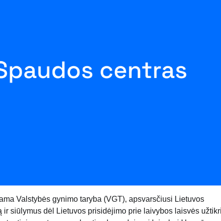
ma Valstybės gynimo taryba (VGT), apsvarsčiusi Lietuvos
ir siūlymus dėl Lietuvos prisidėjimo prie laivybos laisvės užtik