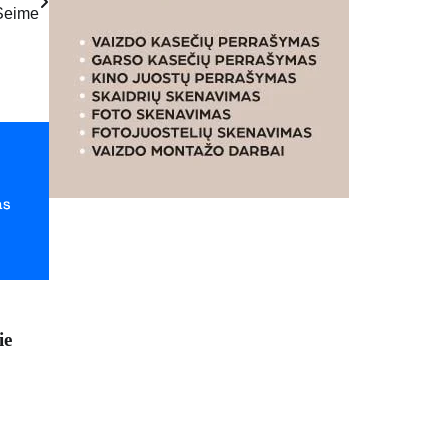
Seime
ie