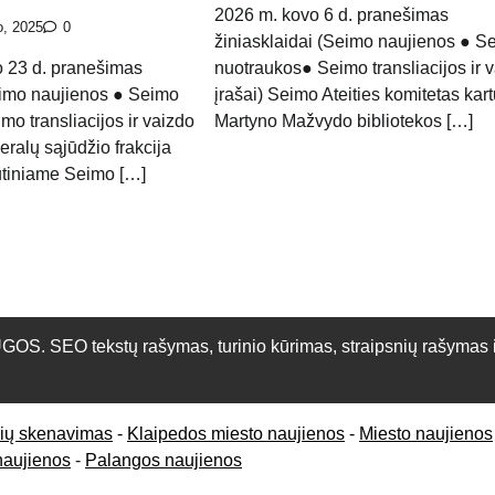
2026 m. kovo 6 d. pranešimas
o, 2025
0
žiniasklaidai (Seimo naujienos ● S
o 23 d. pranešimas
nuotraukos● Seimo transliacijos ir 
eimo naujienos ● Seimo
įrašai) Seimo Ateities komitetas kar
mo transliacijos ir vaizdo
Martyno Mažvydo bibliotekos […]
eralų sąjūdžio frakcija
utiniame Seimo […]
O tekstų rašymas, turinio kūrimas, straipsnių rašymas ir 
rių skenavimas
-
Klaipedos miesto naujienos
-
Miesto naujienos
naujienos
-
Palangos naujienos