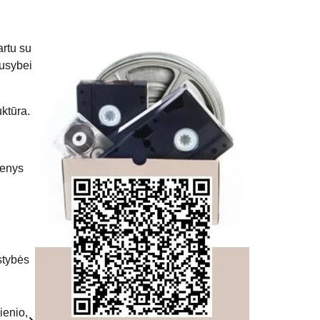
artu su
ausybei
uktūra.
menys
stybės
ienio,