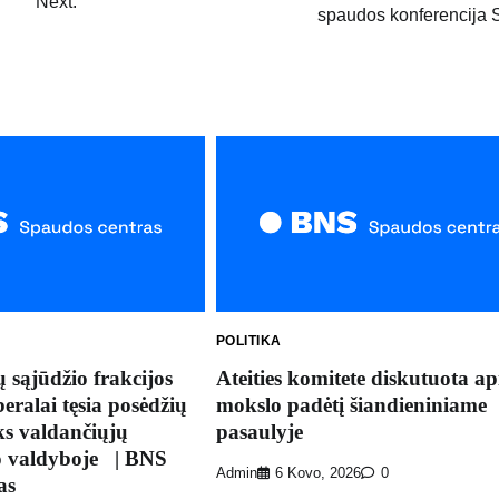
Next:
spaudos konferencija 
POLITIKA
 sąjūdžio frakcijos
Ateities komitete diskutuota ap
beralai tęsia posėdžių
mokslo padėtį šiandieniniame
ks valdančiųjų
pasaulyje
o valdyboje | BNS
Admin
6 Kovo, 2026
0
as