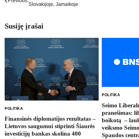
Previous:
Slovakijoje, Jamaikoje
tarp
įrašų
Susiję įrašai
POLITIKA
Seimo Liberalų
POLITIKA
pranešimas: li
Finansinės diplomatijos rezultatas –
boikotą – lau
Lietuvos saugumui stiprinti Šiaurės
veiksmo Seim
investicijų bankas skolina 400
Spaudos centr