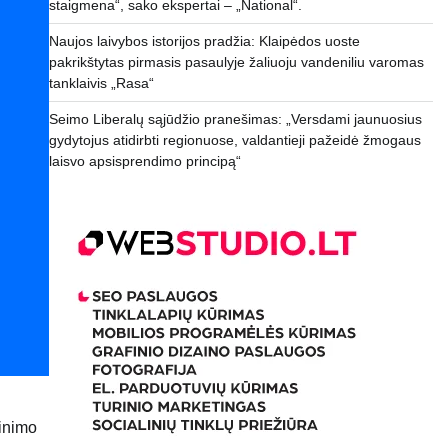
staigmena“, sako ekspertai – „National“.
Naujos laivybos istorijos pradžia: Klaipėdos uoste
pakrikštytas pirmasis pasaulyje žaliuoju vandeniliu varomas
tanklaivis „Rasa“
Seimo Liberalų sąjūdžio pranešimas: „Versdami jaunuosius
gydytojus atidirbti regionuose, valdantieji pažeidė žmogaus
laisvo apsisprendimo principą“
rinimo