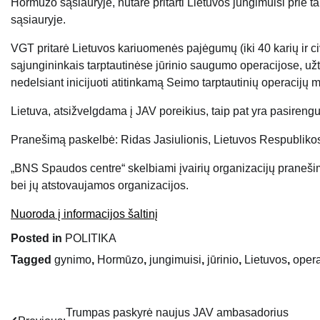
Hormūzo sąsiauryje, nutarė pritarti Lietuvos jungimuisi prie t
sąsiauryje.
VGT pritarė Lietuvos kariuomenės pajėgumų (iki 40 karių ir ci
sąjungininkais tarptautinėse jūrinio saugumo operacijose, užt
nedelsiant inicijuoti atitinkamą Seimo tarptautinių operacijų
Lietuva, atsižvelgdama į JAV poreikius, taip pat yra pasirengusi
Pranešimą paskelbė: Ridas Jasiulionis, Lietuvos Respublikos
„BNS Spaudos centre“ skelbiami įvairių organizacijų praneši
bei jų atstovaujamos organizacijos.
Nuoroda į informacijos šaltinį
Posted in
POLITIKA
Tagged
gynimo
,
Hormūzo
,
jungimuisi
,
jūrinio
,
Lietuvos
,
opera
Trumpas paskyrė naujus JAV ambasadorius
Navigacija