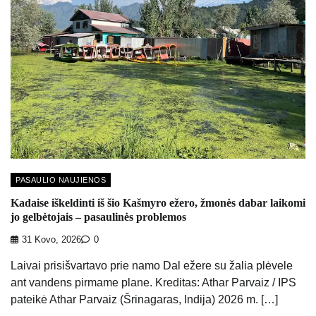
PASAULIO NAUJIENOS
Kadaise iškeldinti iš šio Kašmyro ežero, žmonės dabar laikomi
jo gelbėtojais – pasaulinės problemos
31 Kovo, 2026
0
Laivai prisišvartavo prie namo Dal ežere su žalia plėvele
ant vandens pirmame plane. Kreditas: Athar Parvaiz / IPS
pateikė Athar Parvaiz (Šrinagaras, Indija) 2026 m. […]