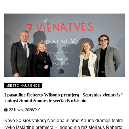
MIESTO NAUJIENOS
Į pasaulinę Roberto Wilsono premjerą „Septynios vienatvės“
rinkosi žinomi žmonės ir svečiai iš užsienio
22 Kovo, 2026
0
Kovo 20-sios vakarą Nacionaliniame Kauno dramos teatre
įvyko išskirtinė premjera – legendinio režisieriaus Roberto