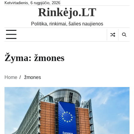
Skip
Ketvirtadienis, 6 rugpjūčio, 2026
Rinkėjo.LT
to
content
Politika, rinkimai, šalies naujienos
Žyma:
žmones
Home
žmones