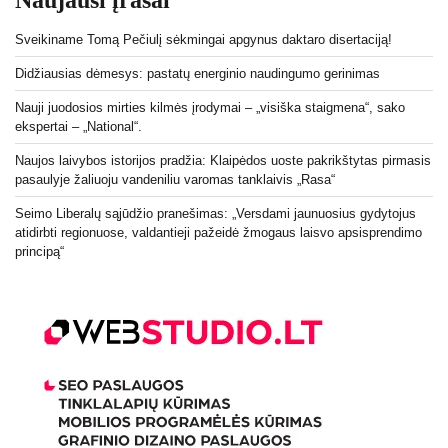
Sveikiname Tomą Pečiulį sėkmingai apgynus daktaro disertaciją!
Didžiausias dėmesys: pastatų energinio naudingumo gerinimas
Nauji juodosios mirties kilmės įrodymai – „visiška staigmena“, sako
ekspertai – „National“.
Naujos laivybos istorijos pradžia: Klaipėdos uoste pakrikštytas pirmasis
pasaulyje žaliuoju vandeniliu varomas tanklaivis „Rasa“
Seimo Liberalų sąjūdžio pranešimas: „Versdami jaunuosius gydytojus
atidirbti regionuose, valdantieji pažeidė žmogaus laisvo apsisprendimo
principą“