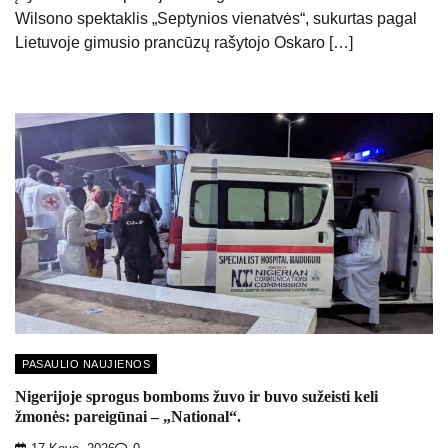
Wilsono spektaklis „Septynios vienatvės“, sukurtas pagal
Lietuvoje gimusio prancūzų rašytojo Oskaro […]
PASAULIO NAUJIENOS
Nigerijoje sprogus bomboms žuvo ir buvo sužeisti keli
žmonės: pareigūnai – „National“.