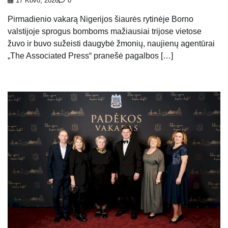
17 Kovo, 2026
0
Pirmadienio vakarą Nigerijos šiaurės rytinėje Borno
valstijoje sprogus bomboms mažiausiai trijose vietose
žuvo ir buvo sužeisti daugybė žmonių, naujienų agentūrai
„The Associated Press“ pranešė pagalbos […]