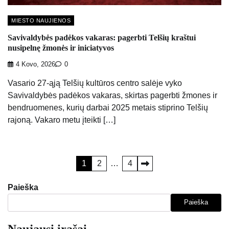
MIESTO NAUJIENOS
Savivaldybės padėkos vakaras: pagerbti Telšių kraštui
nusipelnę žmonės ir iniciatyvos
4 Kovo, 2026
0
Vasario 27-ąją Telšių kultūros centro salėje vyko
Savivaldybės padėkos vakaras, skirtas pagerbti žmones ir
bendruomenes, kurių darbai 2025 metais stiprino Telšių
rajoną. Vakaro metu įteikti […]
Įrašų
1
2
…
4
puslapiavimas
Paieška
Paieška
Naujausi įrašai