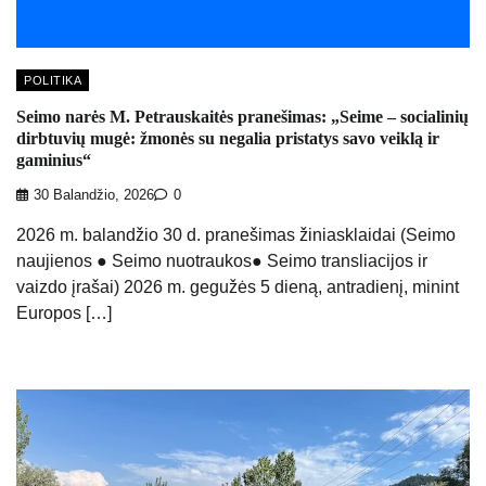
POLITIKA
Seimo narės M. Petrauskaitės pranešimas: „Seime – socialinių
dirbtuvių mugė: žmonės su negalia pristatys savo veiklą ir
gaminius“
30 Balandžio, 2026
0
2026 m. balandžio 30 d. pranešimas žiniasklaidai (Seimo
naujienos ● Seimo nuotraukos● Seimo transliacijos ir
vaizdo įrašai) 2026 m. gegužės 5 dieną, antradienį, minint
Europos […]