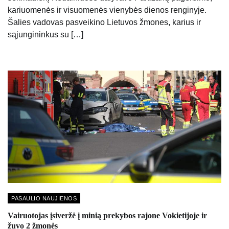
kariuomenės ir visuomenės vienybės dienos renginyje.
Šalies vadovas pasveikino Lietuvos žmones, karius ir
sąjungininkus su […]
PASAULIO NAUJIENOS
Vairuotojas įsiveržė į minią prekybos rajone Vokietijoje ir
žuvo 2 žmonės