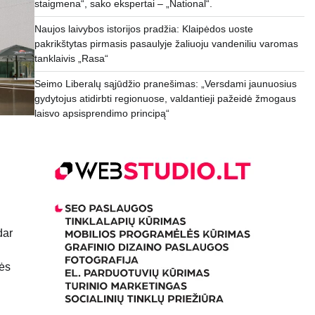
staigmena“, sako ekspertai – „National“.
Naujos laivybos istorijos pradžia: Klaipėdos uoste
pakrikštytas pirmasis pasaulyje žaliuoju vandeniliu varomas
tanklaivis „Rasa“
Seimo Liberalų sąjūdžio pranešimas: „Versdami jaunuosius
gydytojus atidirbti regionuose, valdantieji pažeidė žmogaus
laisvo apsisprendimo principą“
dar
nės