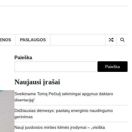
IENOS
PASLAUGOS
Paieška
Paieška
Naujausi įrašai
Sveikiname Tomą Pečiulį sėkmingai apgynus daktaro
disertaciją!
Didžiausias dėmesys: pastatų energinio naudingumo
gerinimas
Nauji juodosios mirties kilmės įrodymai – „visiška