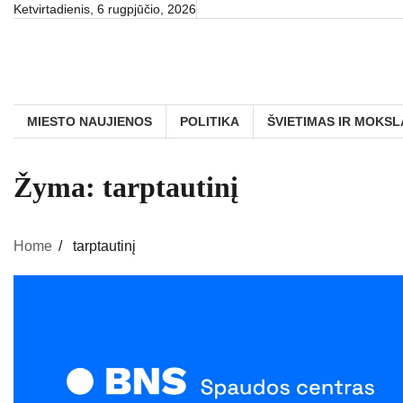
Skip
Ketvirtadienis, 6 rugpjūčio, 2026
to
content
MIESTO NAUJIENOS
POLITIKA
ŠVIETIMAS IR MOKSL
Žyma:
tarptautinį
Home
tarptautinį