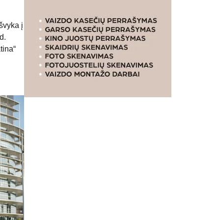
švyka į
d.
tina“