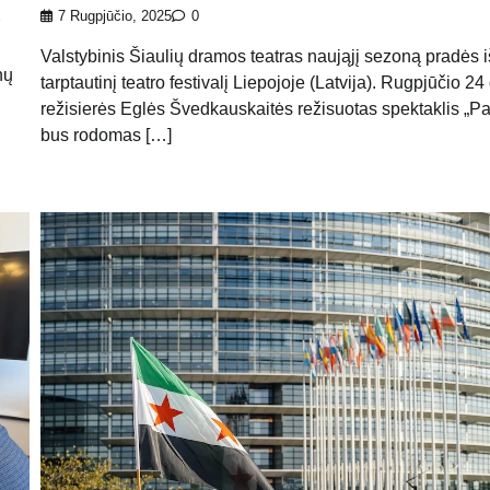
7 Rugpjūčio, 2025
0
Valstybinis Šiaulių dramos teatras naująjį sezoną pradės i
nų
tarptautinį teatro festivalį Liepojoje (Latvija). Rugpjūčio 24 
režisierės Eglės Švedkauskaitės režisuotas spektaklis „Pa
bus rodomas […]