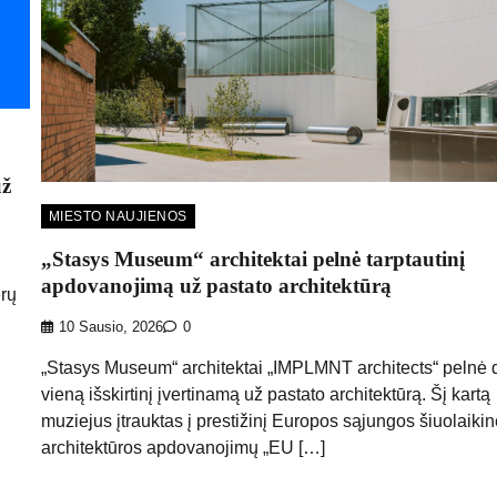
už
MIESTO NAUJIENOS
„Stasys Museum“ architektai pelnė tarptautinį
apdovanojimą už pastato architektūrą
erų
10 Sausio, 2026
0
„Stasys Museum“ architektai „IMPLMNT architects“ pelnė 
vieną išskirtinį įvertinamą už pastato architektūrą. Šį kartą
muziejus įtrauktas į prestižinį Europos sąjungos šiuolaiki
architektūros apdovanojimų „EU […]