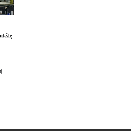
aukšlę
nį