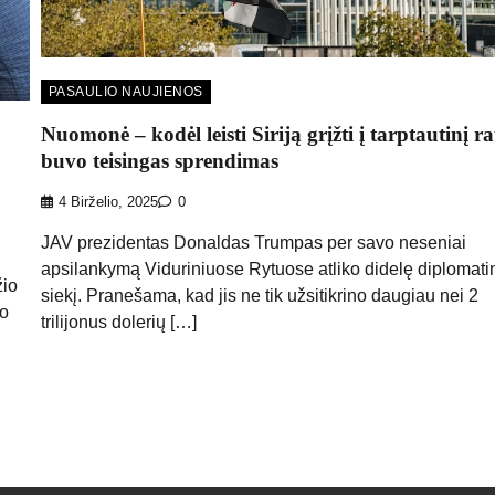
PASAULIO NAUJIENOS
Nuomonė – kodėl leisti Siriją grįžti į tarptautinį r
buvo teisingas sprendimas
4 Birželio, 2025
0
JAV prezidentas Donaldas Trumpas per savo neseniai
apsilankymą Viduriniuose Rytuose atliko didelę diplomati
žio
siekį. Pranešama, kad jis ne tik užsitikrino daugiau nei 2
mo
trilijonus dolerių […]