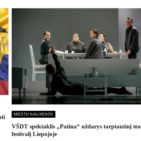
MIESTO NAUJIENOS
ti
VŠDT spektaklis „Patina“ uždarys tarptautinį tea
festivalį Liepojoje