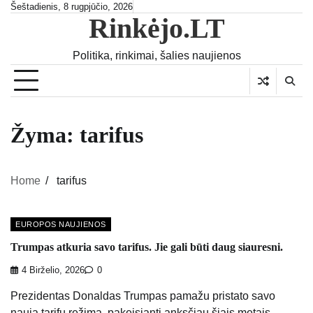
Skip
Šeštadienis, 8 rugpjūčio, 2026
Rinkėjo.LT
to
content
Politika, rinkimai, šalies naujienos
Žyma:
tarifus
Home
tarifus
EUROPOS NAUJIENOS
Trumpas atkuria savo tarifus. Jie gali būti daug siauresni.
4 Birželio, 2026
0
Prezidentas Donaldas Trumpas pamažu pristato savo
naują tarifų režimą, pakeisiantį anksčiau šiais metais