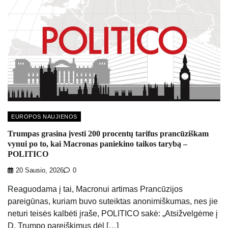
EUROPOS NAUJIENOS
Trumpas grasina įvesti 200 procentų tarifus prancūziškam
vynui po to, kai Macronas paniekino taikos tarybą –
POLITICO
20 Sausio, 2026
0
Reaguodama į tai, Macronui artimas Prancūzijos
pareigūnas, kuriam buvo suteiktas anonimiškumas, nes jie
neturi teisės kalbėti įraše, POLITICO sakė: „Atsižvelgėme į
D. Trumpo pareiškimus dėl […]