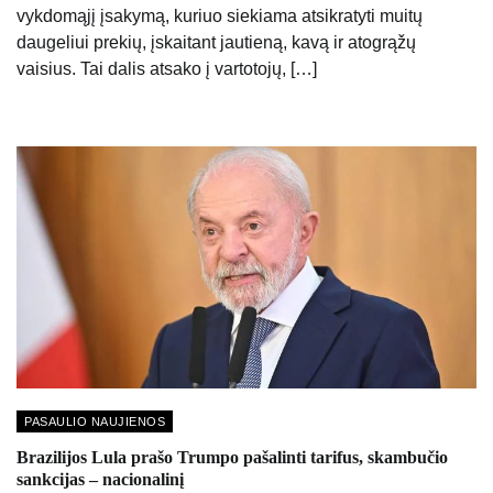
vykdomąjį įsakymą, kuriuo siekiama atsikratyti muitų
daugeliui prekių, įskaitant jautieną, kavą ir atogrąžų
vaisius. Tai dalis atsako į vartotojų, […]
PASAULIO NAUJIENOS
Brazilijos Lula prašo Trumpo pašalinti tarifus, skambučio
sankcijas – nacionalinį