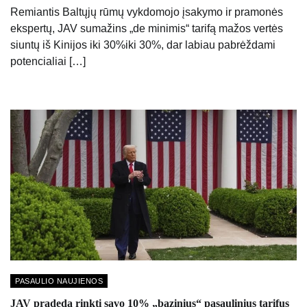
Remiantis Baltųjų rūmų vykdomojo įsakymo ir pramonės
ekspertų, JAV sumažins „de minimis“ tarifą mažos vertės
siuntų iš Kinijos iki 30%iki 30%, dar labiau pabrėždami
potencialiai […]
PASAULIO NAUJIENOS
JAV pradeda rinkti savo 10% „bazinius“ pasaulinius tarifus