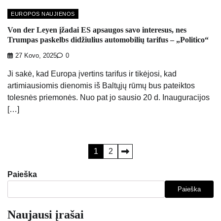
EUROPOS NAUJIENOS
Von der Leyen įžadai ES apsaugos savo interesus, nes
Trumpas paskelbs didžiulius automobilių tarifus – „Politico“
27 Kovo, 2025
0
Ji sakė, kad Europa įvertins tarifus ir tikėjosi, kad
artimiausiomis dienomis iš Baltųjų rūmų bus pateiktos
tolesnės priemonės. Nuo pat jo sausio 20 d. Inauguracijos
[…]
Įrašų
1
2
puslapiavimas
Paieška
Paieška
Naujausi įrašai