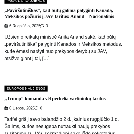
PASAULIO NAUJIENOS
„Paviršutiniškas“, kad būtų galima palyginti Kanadą,
Meksikos požiūris į JAV tarifus: Anand – Nacionalinis
6 Rugpjūčio, 2025
0
Užsienio reikalų ministrė Anita Anand sakė, kad būtų
„paviršutiniška“ palyginti Kanados ir Meksikos metodus,
kurie ėmėsi naršyti nuo prekybos derybų su JAV,
atsižvelgiant į tai, […]
EUROPOS NAUJIENOS
„Trump“ komanda vėl perkelia vartininkų tarifus
6 Liepos, 2025
0
Tarifai grįš į savo balandžio 2 d. Įkainius rugpjūčio 1 d.
Šalims, kurios nesugeba nutraukti naujų prekybos
susitarimų su JAV, sekmadienį sakė iždo sekretorius