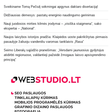
Sveikiname Tomą Pečiulį sėkmingai apgynus daktaro disertaciją!
Didžiausias dėmesys: pastatų energinio naudingumo gerinimas
Nauji juodosios mirties kilmės įrodymai – „visiška staigmena“, sako
ekspertai – „National“.
Naujos laivybos istorijos pradžia: Klaipėdos uoste pakrikštytas pirmasis
pasaulyje žaliuoju vandeniliu varomas tanklaivis „Rasa“
Seimo Liberalų sąjūdžio pranešimas: „Versdami jaunuosius gydytojus
atidirbti regionuose, valdantieji pažeidė žmogaus laisvo apsisprendimo
principą“